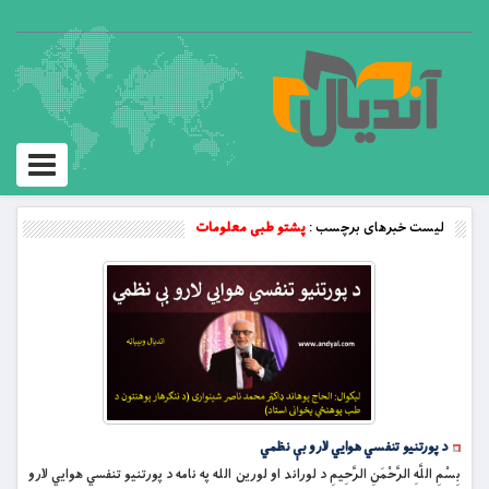
Toggle
vigation
لیست خبرهای برچسب :
پشتو طبی معلومات
د پورتنيو تنفسي هوايي لارو بې نظمي
بِسْمِ اللَّهِ الرَّحْمَنِ الرَّحِيمِ د لوراند او لورین الله په نامه د پورتنيو تنفسي هوايي لارو