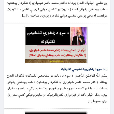
بې نظمي لیکوال: الحاج پوهاند ډاکټر محمد ناصر شينواری (د ننګرهار پوهنتون
د طب پوهنځي پخوانی استاد) د پورتنيو تنفسي هوايي لارو بې نظمي د اناتوميک
موقعيت له مخې پورتنۍ تنفسي هوایي ليارې د پوزې د مناخرو يا […]
د سږو د رنځوريو تشخیصي تکنیکونه
بِسْمِ اللَّهِ الرَّحْمَنِ الرَّحِيمِ د سږو د رنځوريو تشخیصي تکنیکونه لیکوال: الحاج
پوهاند ډاکټر محمد ناصر شينواری (د ننګرهار پوهنتون د طب پوهنځي پخوانی
استاد) ۱. د بلغمو کتنه: د سږو د ځینو رنځوريو په تشخیص کې د بلغمو د مقدار،
بوی، رنګ، قوام ټاکنه او لابراتواري بکتریالوجیک او سایتولوجیکې کتنې ستر رول
لري. عموماً […]