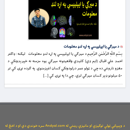
د میرګي یا ایپلیپسي په اړه لنډ معلومات
بِسْمِ اللَّهِ الرَّحْمَنِ الرَّحِيمِ د میرګي یا ایپلیپسي په اړه لنډ معلومات لیکنه : ډاکتر
احمد علي اقبال (ایم ډي) کلیدي واقعیتونه میرګي یوه مزمنه نه خپرېدونکې د
مغزو ناروغي ده چې د ټولو عمر درلودونکي کسان اغېزمنوي. په ګرده نړۍ کې تر
۵۰ میلونو ډېر کسان میرګي لري، چې دا په نړۍ کې […]
د وېبپاڼې ټولې توکیزې او مانیزې رښتې له Andyal.com سره خوندي دي او د اخځ له