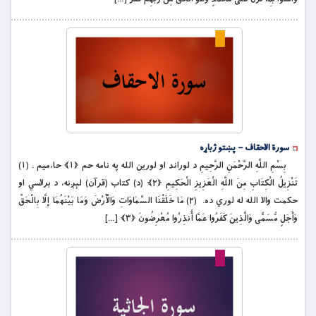
سورة الاحقاف – پښتو ژباړه
بِسْمِ اللَّهِ الرَّحْمَنِ الرَّحِيمِ د لوراند او لورين الله په نامه حم ﴿۱﴾ حا،ميم . (۱)
تَنْزِيلُ الْكِتَابِ مِنَ اللَّهِ الْعَزِيزِ الْحَكِيمِ ﴿۲﴾ (د) كتاب (قرآن) لېږنه، د برلاسي او
حكمت والا الله له لوري ده. (۲) مَا خَلَقْنَا السَّمَاوَاتِ وَالْأَرْضَ وَمَا بَيْنَهُمَا إِلَّا بِالْحَقِّ
وَأَجَلٍ مُّسَمًّى وَالَّذِينَ كَفَرُوا عَمَّا أُنذِرُوا مُعْرِضُونَ ﴿۳﴾ […]