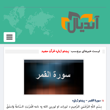
Toggle
vigation
لیست خبرهای برچسب :
پښتو ژباړه قرآن مجید
سورة القمر – پښتو ژباړه
بِسْمِ اللَّهِ الرَّحْمَنِ الرَّحِيمِ د لوراند او لورين الله په نامه اقْتَرَبَتِ السَّاعَةُ وَانشَقَّ