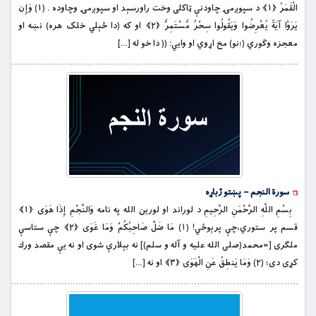
الْقَمَرُ ﴿۱﴾ د سپوږمۍ چاودنې ټاکلى وخت راورسېد او سپوږمۍ وچاوده . (۱) وَإِن
يَرَوْا آيَةً يُعْرِضُوا وَيَقُولُوا سِحْرٌ مُّسْتَمِرٌّ ﴿۲﴾ او كه (دا ځېلي خلک هره) نښه او
معجزه وګوري (؛نو) مخ اړوي او وايي: (( دا خو له […]
سورة النجم – پښتو ژباړه
بِسْمِ اللَّهِ الرَّحْمَنِ الرَّحِيمِ د لوراند او لورين الله په نامه وَالنَّجْمِ إِذَا هَوَى ﴿۱﴾
قسم پر ستوري،چې پرېوځي! (۱) مَا ضَلَّ صَاحِبُكُمْ وَمَا غَوَى ﴿۲﴾ چې ستاسې
ملګرى [=محمد(صلی الله عليه و آله و سلم)] نه بېلارې شوى او نه يې مقصد ورك
كړى دى؛ (۲) وَمَا يَنطِقُ عَنِ الْهَوَى ﴿۳﴾ او نه […]