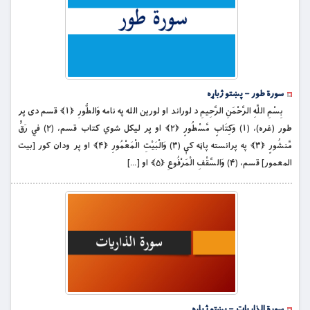
سورة طور – پښتو ژباړه
بِسْمِ اللَّهِ الرَّحْمَنِ الرَّحِيمِ د لوراند او لورين الله په نامه وَالطُّورِ ﴿۱﴾ قسم دى پر
طور (غره)، (۱) وَكِتَابٍ مَّسْطُورٍ ﴿۲﴾ او پر ليكل شوي كتاب قسم، (۲) فِي رَقٍّ
مَّنشُورٍ ﴿۳﴾ په پرانسته پاڼه كې (۳) وَالْبَيْتِ الْمَعْمُورِ ﴿۴﴾ او پر ودان كور [بیت
المعمور] قسم، (۴) وَالسَّقْفِ الْمَرْفُوعِ ﴿۵﴾ او […]
سورة الذاریات – پښتو ژباړه