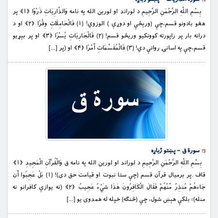
بِسْمِ اللَّهِ الرَّحْمَنِ الرَّحِيمِ د لوراند او لورين الله په نامه وَالذَّارِيَاتِ ذَرْوًا ﴿۱﴾ پر
هغو بادونو قسم،چې (ورېځې او دوړې ) الوزوي! (۱) فَالْحَامِلَاتِ وِقْرًا ﴿۲﴾ او د
درانه بار پر راپورته کوونکيو وريځو قسم! (۲) فَالْجَارِيَاتِ يُسْرًا ﴿۳﴾ او پر بېړيو
قسم،چې په اسانۍ روانې دي! (۳) فَالْمُقَسِّمَاتِ أَمْرًا ﴿۴﴾ او (پر […]
سورة ق – پښتو ژباړه
بِسْمِ اللَّهِ الرَّحْمَنِ الرَّحِيمِ د لوراند او لورين الله په نامه ق وَالْقُرْآنِ الْمَجِيدِ ﴿۱﴾
قاف .پر برمیال ‏قرآن قسم (چې ستا نبوت او قيامت حق دى)! (۱) بَلْ عَجِبُوا أَن
جَاءهُمْ مُنذِرٌ مِّنْهُمْ فَقَالَ الْكَافِرُونَ هَذَا شَيْءٌ عَجِيبٌ ﴿۲﴾ (نه يوازې کافرانو نه
منله)؛ بلكې هېښ شول، چې (څنګه) خپله له همدوی يو […]