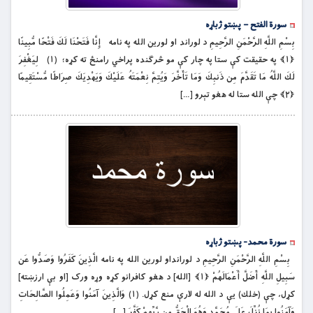
سورة الفتح – پښتو ژباړه
بِسْمِ اللَّهِ الرَّحْمَنِ الرَّحِيمِ د لوراند او لورين الله په نامه إِنَّا فَتَحْنَا لَكَ فَتْحًا مُّبِينًا
﴿۱﴾ په حقيقت كې ستا په چار کې مو څرګنده پراخي رامنځ ته کړه؛ (۱) لِيَغْفِرَ
لَكَ اللَّهُ مَا تَقَدَّمَ مِن ذَنبِكَ وَمَا تَأَخَّرَ وَيُتِمَّ نِعْمَتَهُ عَلَيْكَ وَيَهْدِيَكَ صِرَاطًا مُّسْتَقِيمًا
﴿۲﴾ چې الله ستا له هغو تېرو […]
سورة محمد- پښتو ژباړه
بِسْمِ اللَّهِ الرَّحْمَنِ الرَّحِيمِ د لورانداو لورين الله په نامه الَّذِينَ كَفَرُوا وَصَدُّوا عَن
سَبِيلِ اللَّهِ أَضَلَّ أَعْمَالَهُمْ ﴿۱﴾ [الله] د هغو کافرانو کړه وړه ورک [او بې ارزښته]
کړل، چې (خلك) يې د الله له لارې منع کړل. (۱) وَالَّذِينَ آمَنُوا وَعَمِلُوا الصَّالِحَاتِ
وَآمَنُوا بِمَا نُزِّلَ عَلَى مُحَمَّدٍ وَهُوَ الْحَقُّ مِن رَّبِّهِمْ كَفَّرَ […]