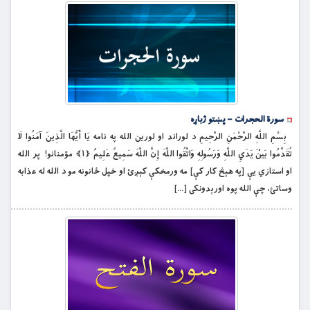
سورة الحجرات – پښتو ژباړه
بِسْمِ اللَّهِ الرَّحْمَنِ الرَّحِيمِ د لوراند او لورين الله په نامه يَا أَيُّهَا الَّذِينَ آمَنُوا لَا
تُقَدِّمُوا بَيْنَ يَدَيِ اللَّهِ وَرَسُولِهِ وَاتَّقُوا اللَّهَ إِنَّ اللَّهَ سَمِيعٌ عَلِيمٌ ﴿۱﴾ مؤمنانو! پر الله
او استازي یې [په هېڅ کار کې] مه ورمخكې كېږئ او خپل ځانونه مو د الله له عذابه
وساتئ، چې الله پوه اورېدونكى […]