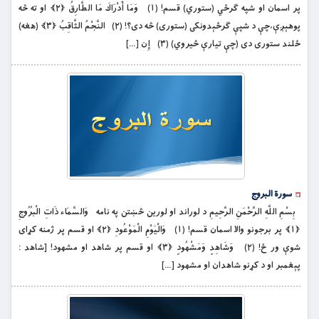
پر اسمان او شپه ګرځي (ستوري) قسم! (۱) وَمَا أَدْرَاكَ مَا الطَّارِقُ ﴿۲﴾ او ته څه
پوهېږې،چې د شپې ګرځېدونكى (ستورى) څه دى؟! (۲) النَّجْمُ الثَّاقِبُ ﴿۳﴾ (هغه)
ځلند ستورى دى (چې تيارې څيروي) (۳) إِن […]
سورة البروج
بِسْمِ اللَّهِ الرَّحْمَنِ الرَّحِيمِ د لوراند او لورین څښتن په نامه وَالسَّمَاء ذَاتِ الْبُرُوجِ
﴿۱﴾ پر برجونو والا اسمان قسم! (۱) وَالْيَوْمِ الْمَوْعُودِ ﴿۲﴾ او قسم پر ژمنه كړاى
شوې ور ځ! (۲) وَشَاهِدٍ وَمَشْهُودٍ ﴿۳﴾ او قسم پر شاهد او مشهود! [شاهد :
پېغمبر او د كړنو شاهدان او مشهود […]