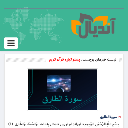
Toggle
vigation
لیست خبرهای برچسب :
پښتو ژباړه قرآن کریم
سورة الطارق
بِسْمِ اللَّهِ الرَّحْمَنِ الرَّحِيمِ د لوراند او لورین څښتن په نامه وَالسَّمَاء وَالطَّارِقِ ﴿۱﴾