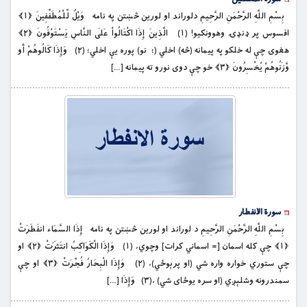
بِسْمِ اللَّهِ الرَّحْمَنِ الرَّحِيمِ دلوراند او لورین څښتن په نامه وَيْلٌ لِّلْمُطَفِّفِينَ ﴿۱﴾
افسوس پر ډنډۍ وهوونكيو! (۱) الَّذِينَ إِذَا اكْتَالُواْ عَلَى النَّاسِ يَسْتَوْفُونَ ﴿۲﴾
هغوی چې له خلكو په پيمانه (څه) اخلي (؛ نو) پوره يې اخلي؛ (۲) وَإِذَا كَالُوهُمْ أَو
وَّزَنُوهُمْ يُخْسِرُونَ ﴿۳﴾ خو چې دوی نورو ته پيمانه […]
سورة الانفطار
بِسْمِ اللَّهِ الرَّحْمَنِ الرَّحِيمِ د لوراند او لورین څښتن په نامه إِذَا السَّمَاء انفَطَرَتْ
﴿۱﴾ چې کله اسمان [= اسماني كرات] وچوي، (۱) وَإِذَا الْكَوَاكِبُ انتَثَرَتْ ﴿۲﴾ او
چې ستوري خواره واره شي (او پرېوځي)، (۲) وَإِذَا الْبِحَارُ فُجِّرَتْ ﴿۳﴾ او چې
سمندرونه وشلېږي (او سره يوځاى شي) ،(۳) وَإِذَا […]