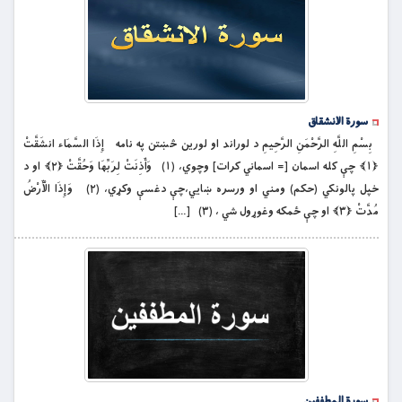
سورة الانشقاق
بِسْمِ اللَّهِ الرَّحْمَنِ الرَّحِيمِ د لوراند او لورین څښتن په نامه إِذَا السَّمَاء انشَقَّتْ
﴿۱﴾ چې کله اسمان [= اسماني كرات] وچوي، (۱) وَأَذِنَتْ لِرَبِّهَا وَحُقَّتْ ﴿۲﴾ او د
خپل پالونكي (حكم) ومني او ورسره ښايي،چې دغسې وکړي، (۲) وَإِذَا الْأَرْضُ
مُدَّتْ ﴿۳﴾ او چې ځمكه وغوړول شي ، (۳) […]
سورة المطففین