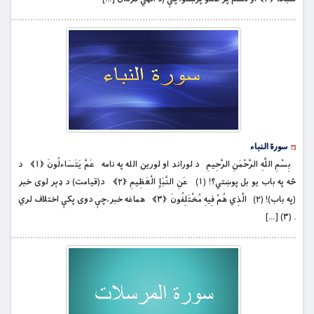
سورة النباء
بِسْمِ اللَّهِ الرَّحْمَنِ الرَّحِيمِ د لوراند او لورین الله په نامه عَمَّ يَتَسَاءلُونَ ﴿۱﴾ د
څه په باب يو بل پوښتي؟! (۱) عَنِ النَّبَإِ الْعَظِيمِ ﴿۲﴾ د(قيامت) د ډېر لوى خبر
(په باب)! (۲) الَّذِي هُمْ فِيهِ مُخْتَلِفُونَ ﴿۳﴾ هماغه خبر،چې دوی پکې اختلاف لري
. (۳) […]