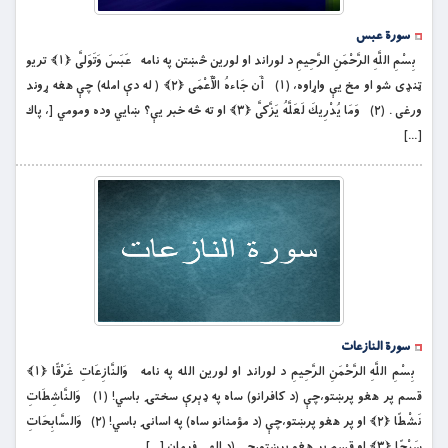
سورة عبس
بِسْمِ اللَّهِ الرَّحْمَنِ الرَّحِيمِ د لوراند او لورین څښتن په نامه عَبَسَ وَتَوَلَّى ﴿۱﴾ تريو
ټنډى شو او مخ يې واړاوه، (۱) أَن جَاءهُ الْأَعْمَى ﴿۲﴾ ( له دې امله) چې هغه ړوند
ورغى . (۲) وَمَا يُدْرِيكَ لَعَلَّهُ يَزَّكَّى ﴿۳﴾ او ته څه خبر یې؟ ښايي وده ومومي [، پاك
[…]
سورة النازعات
بِسْمِ اللَّهِ الرَّحْمَنِ الرَّحِيمِ د لوراند او لورین الله په نامه وَالنَّازِعَاتِ غَرْقًا ﴿۱﴾
قسم پر هغو پرښتو،چې (د کافرانو) ساه په ډېرې سختۍ باسي! (۱) وَالنَّاشِطَاتِ
نَشْطًا ﴿۲﴾ او پر هغو پرښتو،چې (د مؤمنانو ساه) په اسانۍ باسي! (۲) وَالسَّابِحَاتِ
سَبْحًا ﴿۳﴾ او قسم پر هغو پرښتو،چې (د الهي فرمان […]