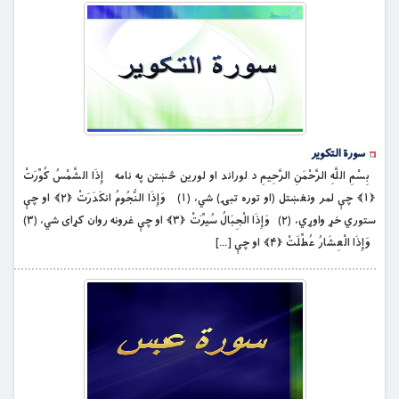
سورة التکویر
بِسْمِ اللَّهِ الرَّحْمَنِ الرَّحِيمِ د لوراند او لورین څښتن په نامه إِذَا الشَّمْسُ كُوِّرَتْ
﴿۱﴾ چې لمر ونغښتل (او توره تبۍ) شي، (۱) وَإِذَا النُّجُومُ انكَدَرَتْ ﴿۲﴾ او چې
ستوري خړ واوړي، (۲) وَإِذَا الْجِبَالُ سُيِّرَتْ ﴿۳﴾ او چې غرونه روان کړای شي، (۳)
وَإِذَا الْعِشَارُ عُطِّلَتْ ﴿۴﴾ او چې […]