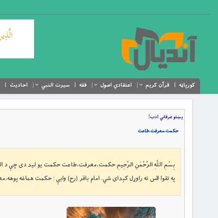
کورپاڼه
قرآن کریم
اعتقادي اصول
فقه
سیرت النبي
احادیث
پښتو عرفاني ادب
|
حكمت،معرفت،طاعت
بِسْمِ اللَّهِ الرَّحْمَنِ الرَّحِيمِ حكمت،معرفت،طاعت حكمت يو ليد دى چې
په تقوا لاس ته راوړل کېدای شي. امام باقر (رح) وايې : حكمت هماغه پوهه،