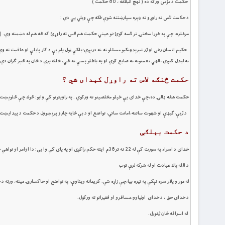
حكمت د مؤمن وركه ده ( نهج البلاغه ، 80 حكمت )
د حكمت لاس ته راوړو ته ډېره سپارښتنه شوې؛لكه چې ويلي يي دي :
مرغلره، چې په خورا سختۍ تر لاسه كوئ؛نو عيني حكمت هم لاس ته راوړئ كه څه هم له دښمنه وي. ( بحار ، 2 ج ، 197 و 99
حكيم انسان رغى او ژر تېرېدونكيو مسئلو ته نه درېږي؛بلكې ټول پام يې د كار پايلې او عاقبت ته وي 
نه ليدل كېږى ،الهي نعمتونه نه ضايع كوي او په باطلو پسې نه ځي، خلك پرې د ځان په څېر ګران دي 
حكمت څنګه لاس ته راوړل کېداى شي ؟
حكمت هغه ډالۍ ده،چې خداى يې خپلو مخلصينو ته وركوي . په راويتونو كې وايو: څوك چې څلوېښت ورځې
د ژبې،ګيډې او شهوت ساتنه،امانت ساتي، تواضع او د بې ځايه چارو پرېښوول د حكمت د پيدايښت لا
د حكمت بېلګې
خداى د اسراء په سورت کې له 22 نه تر38م ايته حکم راكړى او په پاى كې وا يى: دا اوامر او نواهي حكمتونه دي،چې خداى درته وحې كړې دي،چې دادي :
د الله پاك عبادت او له شركه لرې توب
له مور و پلار سره نېكې په تيره بيا،چې زاړه شي. كريمانه ويناوې، په تواضع او خاکسارۍ مينه، ورته د 
د خداى حق ، د خداى اولياوو،مسافرو او فقيرانو ته وركول.
له اسرافه ځان ژغورل.