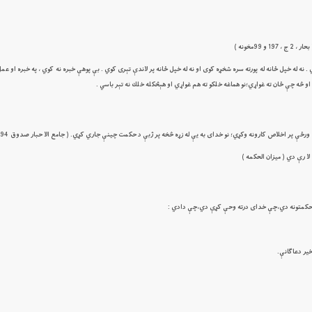
مخونه )
. نه له خپل ځانه له پورته سره شخړه كوى او نه له خپل ځانه پر لاندې تېرى كوي . بې پوهې خبره نه كوي ، په خبره او 
او څه چې ځان ته غواړي؛نو هماغه خلكو ته هم غواړي او هېڅكله خلك نه تېر باسي .
 پر اخلاص كارونه وكړي؛ نو خداى به يې له زړه څخه پر ژبې د حكمت چينې جاري كړي. ( جامع الا حبار صدوق 94 مخ )
 رې دي ( ميزان الحكمه )
خير دعاګانې.