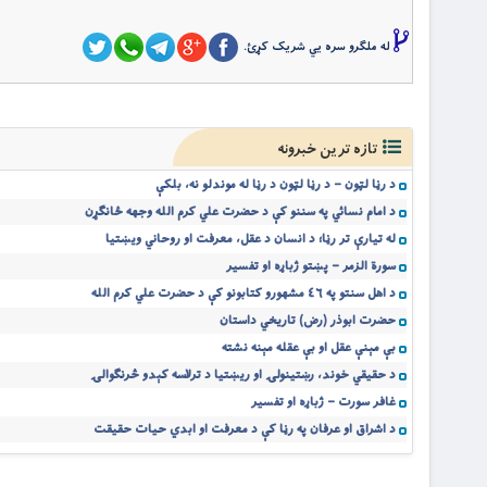
له ملگرو سره یي شریک کړئ.
تازه ترین خبرونه
د رڼا لټون – د رڼا لټون د رڼا له موندلو نه، بلکې
د امام نسائي په سننو کې د حضرت علي کرم الله وجهه ځانګړن
له تیارې تر رڼا؛ د انسان د عقل، معرفت او روحاني ویښتیا
سورة الزمر – پښتو ژباړه او تفسیر
د اهل سنتو په ٤٦ مشهورو کتابونو کې د حضرت علي کرم الله
حضرت ابوذر (رض) تاریخي داستان
بې مېنې عقل او بې عقله مېنه نشته
د حقیقي خوند، رښتینولۍ او ریښتیا د ترلاسه کېدو څرنګوالۍ
غافر سورت – ژباړه او تفسیر
د اشراق او عرفان په رڼا کې د معرفت او ابدي حیات حقیقت