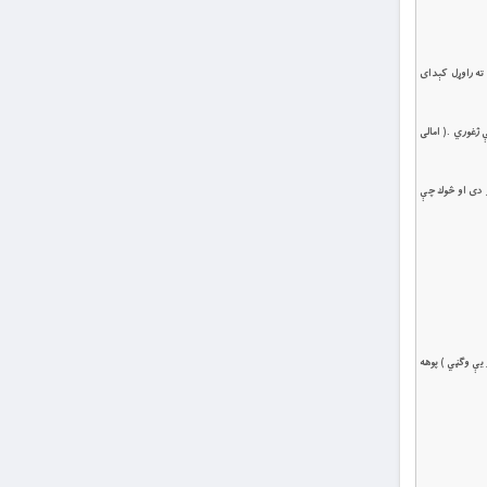
ته راوړل کېدای
 ژغوري .( امالى
ر دى او څوك چې
ا كَثِيرًا (بقره/۲۶۹)=(د خداى) چې چاته خوښه شي ( او وړ يې وګڼي ) پوهه