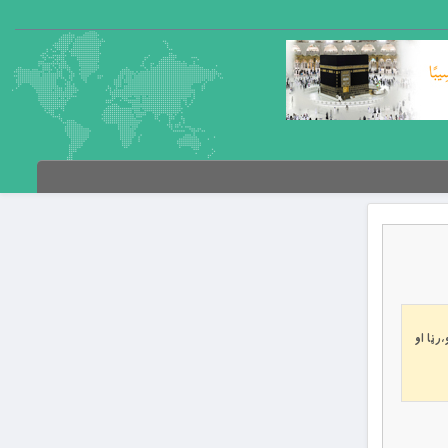
رڼا او