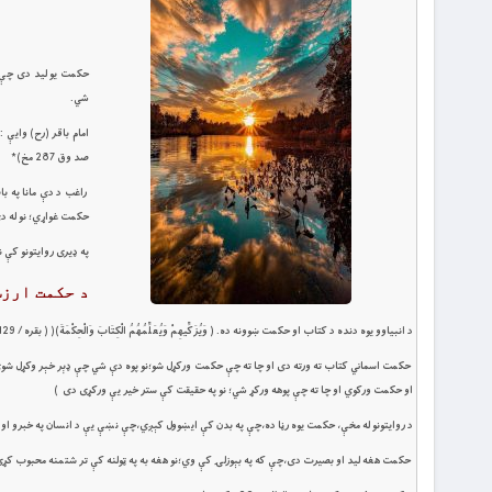
حكمت يو ليد دى چې د
شي.
امام باقر (رح) وايې 
صد وق 287 مخ)*
راغب د دې مانا په ب
حكمت غواړي؛ نو له دې ور
په ډيرى روايتونو كې نبوي
د حكمت ارز
د انبياوو يوه دنده د كتاب او حكمت ښوونه ده. ( وَيُزَكِّيهِمْ وَيُعَلِّمُهُمُ الْكِتَابَ وَالْحِكْمَةَ)( ( بقره / 129) ( آل عمران ، 164 ) ( جمعه 2 ) )*
او حكمت وركوي او چا ته چې پوهه وركړ شي؛ نو په حقيقت کې ستر خير يې وركړى دى )
د روايتونو له مخې، حكمت يوه رڼا ده،چې په بدن كې ايښوول كېږي،چې نښې يې د انسان په خبرو او كړو وړو ك
حكمت هغه ليد او بصيرت دى،چې كه په بېوزلۍ كې وي؛نو هغه به په ټولنه كې تر شتمنه محبوب كړي. كه په كوم ك