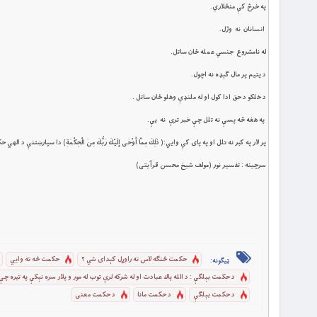
په خرڅ كې منځلاري.
انسانان نه وژل.
له نامشروع جنسي عمله ځان ساتل.
د يتيم پر مال ګېډه نه اچول.
د خلكو د حق ادا كول او له ملنډې وهلو ځان ساتل .
په هغه څه پسې نه تلل چې خبر ترې نه يې.
پر لار په كبر نه تلل او په پای كې وايي:( ذَلِكَ مِمَّا أَوْحَى إِلَيْكَ رَبُّكَ مِنَ الْحِكْمَةِ) دا سپارښتنې د ا
سرچینه : تفسیر نور (مولف شیخ محسن قرآیتی)
حكمت څنګه لاس ته راوړل کېداى شي ؟
حکمت څه ته وايي
ټیګونه:
د حكمت بېلګې : د الله پاك عبادت او له شركه لرې توب له مور و پلار سره نېكې په تيره 
د حکمت بېلګې
د حکمت مانا
د حکمت معنی