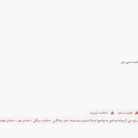
لهي حكمت نښي دي .
حکیم انسان
د حكمت ارزښت
چې زاړه شي كريمانه ويناوې په تواضع او خاکسارۍ مينه ورته د خير دعاګانې. د حكمت بېلګې :د خداى حق ؛ د خداى اولياو