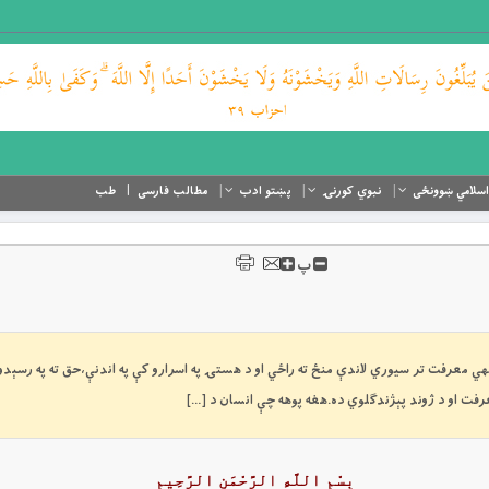
اسلامي ښوونځی
نبوي کورنۍ
پښتو ادب
مطالب فارسی
طب
پ
 د الهي معرفت تر سيوري لاندې منځ ته راځي او د هستۍ په اسرارو كې په اندنې،حق ته په رسېدو،
معرفت او د ژوند پېژندګلوي ده.هغه پوهه چې انسان د […]
بِسْمِ اللَّهِ الرَّحْمَنِ الرَّحِيمِ