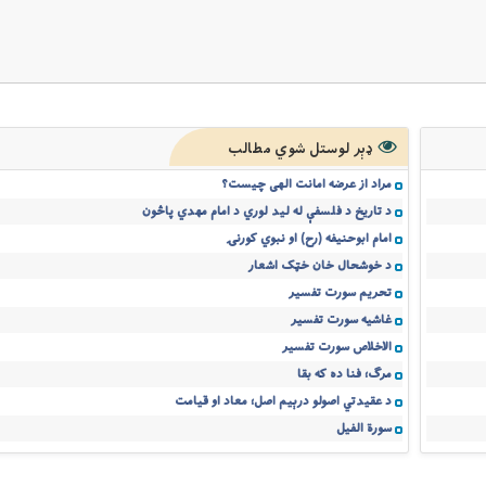
ډېر لوستل شوي مطالب
مراد از عرضه امانت الهی چیست؟
د تاريخ د فلسفې له ليد لوري د امام مهدي پاڅون
امام ابوحنیفه (رح) او نبوي کورنۍ
د خوشحال خان خټک اشعار
تحریم سورت تفسیر
غاشیه سورت تفسیر
الاخلاص سورت تفسیر
مرګ؛ فنا ده که بقا
د عقیدتي اصولو درېیم اصل؛ معاد او قیامت
سورة الفیل