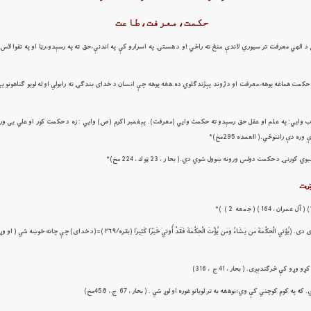
حكمت،معرفت،طاعت
 الهي معرفت تر سيوري لاندې منځ ته راځي او د هستۍ په اسرارو كې په اندنې،حق ته په رسېدو،رڼا او په تقوا لاس 
: حكمت هماغه پوهه،معرفت او د ژوند پېژندګلوي ده.هغه پوهه چې انسان د خداى بندګۍ ته رابولي او له لويو ګناهونو يې
اب وايي: په علم او عقل حق رسېدو ته حكمت وايي (معرفت). پېغمبر اکرم (ص) وايي : زه د حكمت كور او علي يى و
ه دې راننوځي.( العمده 295مخ)*
 كورنۍ د حكمت دولس ورونه ښوول شوي دي.( بحا ر ، 23 ټو ك ، 224 مخ)*
ښت
حكمت اسماني كتاب ته ورته دى او چا ته چې حكمت وركړل شو؛نو پوه دې شي چې ډېر خېر وكړل شوى دى. (يُؤتِي الْحِكْمَةَ مَن يَشَاءُ وَمَن يُؤْتَ الْحِكْمَةَ فَقَدْ أُوتِيَ خَيْرً
ې څرګندېږى. ( بحار ، 41 ج ، 316)
وچني كې وي؛نوهغه به تر لويانو غوره او لوړ شي . ( بحار ، 67 ج ، 458مخ)