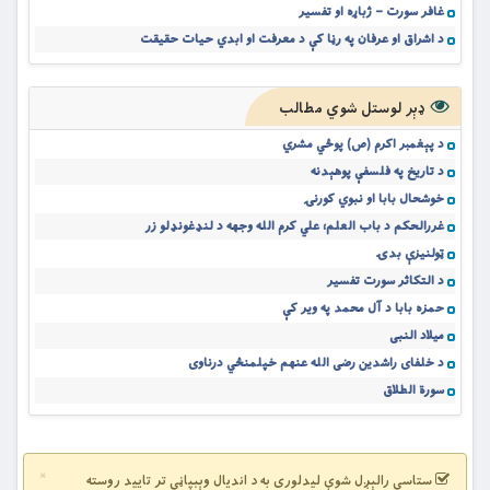
غافر سورت – ژباړه او تفسیر
د اشراق او عرفان په رڼا کې د معرفت او ابدي حیات حقیقت
ډېر لوستل شوي مطالب
د پېغمبر اکرم (ص) پوځي مشري
د تاریخ په فلسفې پوهېدنه
خوشحال بابا او نبوي کورنۍ
غررالحکم د باب العلم؛ علي کرم الله وجهه د لنډغونډلو زر
ټولنیزې بدۍ
د التکاثر سورت تفسیر
حمزه بابا د آل محمد په ویر کې
میلاد النبی
د خلفای راشدین رضی الله عنهم خپلمنځي درناوی
سورة الطلاق
×
ستاسې رالېږل شوې لیدلوری به د اندیال وېبپاڼې تر تایید روسته