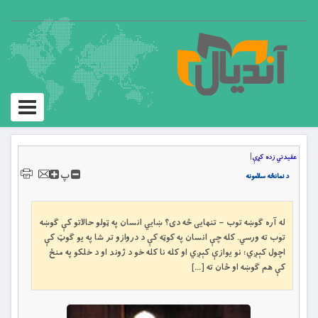
Toggle
igation
عقیدتي زده کړې
|
پ
د نمانځه سلامونه
له آره ګوښه توب – تنهایی څه دی؟ ښايي انسان په ټولو حالاتو کې ګوښه
توب ته ورسي. کله چې انسان په کوټه کې د دروازو تر شا په یو ګوټ کې
اچول کېږي؛ نو یوازې کېږي او کله نا کله خو د ژوند او د خلکو په منځ
کې هم ګوښه او ځان ته […]