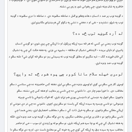
کېږي او ټولو تېرو خاطرو هم خپل خوند له لاسه ورکړی او ناڅرګندې او ناجوتې شوي دي. د کوچنیتوب د
خاطرو په شان ورته شوي، چې پخوانی شور و زوږ یې نشته.
د ګوښه توب پر ضد د انسان د هاندوهڅو یو لامل د نمانځه سلامونه دي. د نمانځه دا درې سلامونه د ګوښه
توب په شړلو، نشتېدو – نفی او د دهغې د تشې په ډکولو کې هېښتیاوړ مکانیزم لري.
له آره ګوښه توب څه ده؟
ګوښه توب یعنې بې کسي، له هر څه سره اړیکه پرېکول او دا اړیکې چې پرې شوې؛ نو ګوښې انسان
پاتېږي او ناپای بریده – لایتناهی تشیال او مطلقه – بشپړه بې وزني. په هغه حالت کې چې په تشیال
کې ځان ځوړنده کک – ذره ننګېرم او مطلق ګوښه توب ته رسیدلی یم؛ نو سلام څه کړای شي؟ دلته سلام د
ګوښه توب ضد ونډه لري.
لومړی خپله سلام مانا کوو، چې پوه شو، څه ته وايي؟
لومړی کار چې سلام يې کوي او لومړۍ ونډه چې سلام یې لري دهغه کس حاضرونه ده چې ستاسې د سلام
مخاطب دی. دا خورا مهم چار دی. دا ناشونې ده چې تاسې پر مغایب او هغه کس چې نشته، سلام
واچوئ. سلام اچول په دوستۍ او نادوستۍ پورې هم تړاو نلري، که څوک راننوځي یا تاسې چېرته
ورننوځی؛ نو تاسې ورسره په سیده اړیکه کې یاست؛ نو سلام پرې اچوی. ناشونې ده چې تر دې ننوتنې او
اړیکې مخکې سلام واچوی. نو سلام په خپل ذات کې د سلام د مخاطب احضارول لري، یعنې همدا چې
تاسې سلام واچو؛ نو د ځان پر وړاندې مخاطب ننګېری. په دې توګه سلام د ګوښه توب ضد ونډه لري، ځکه
په هغه تشیال کې چې له یو چا سره هم اړیکه نلری، نو سلام مو له یو ژوندي او سوب – حی او حاضر
مخاطب سره په سیده ډول په اړیکه کې کوي چې په خونه کې مو مخامخ ناست دی، او په دې توګه سلام دا