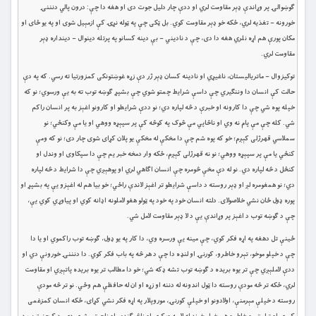
ګوښوالۍ پر وړاندې ډېر مقاومت لري او ددې چار دلیل جوت دی او هغه دا چې: درون پالي دنننۍ
خورونه – تغذیه لري، ځکه خو ډېر مقاومت کوي. بل ټکی چې په ټوله نړۍ کې ازمېیل شوی او په یو ځای او
مکان پورې هم اړه نلري هغه دا دی، چې د نادیني – بې دینه کسانو په پرتله دینوال – دینداره ډېر
مقاومت لري.
توکیزوال – ماتریالیستان، ناغیړي او نادینه کسان ډېر ژر دې زړه غوښتونکی کمزورتیا ته رسي. که په دې
حالت کې انسان دا وننګيري چې داسې شرایط چمتو شوي چې بشپړ ګوښه توب ته به يې ورسوي؛ نو که
خپله پوه شي چې دا کارونه او خبرې د څه لپاره دي؛ نو ددې شرايطو او کارونو اغېز به پر انسان راکم
شي. کله چې مې پام نه وي او ناڅاپي مې څوک په کوڅه کې پر سپېړه ووهي او یا مې وکنځي؛ نو
سملاسي قهرژلی کېږم؛ خو که پوه شم چې دا مخکې له مخکې یو پلان کړای شوی چار دی؛ نو که ومې
کنځي یا مې پر سپېړه ووهي؛ نو نه قهرژلی کېږم، ځکه وار دمخه خبر یم چې دا سپکاوی او وندل او
کنځل د څه لپاره دي. نو له دې مخې څومره چې انسان اګاهي لري او پوهېږي چې دا شرایط د څه لپاره
دي؛ نو همغومره لږ او ډېر روسته د داسې شرایطو تر اغېز لاندې راځي؛ خو بیا هم له اغېزو يې په بشپړ او
پوره ډول ځان نشي خلاصولای. دلته انسان خود په خود په ټولو هغو لاملونه اډانه کوي او پیاوړي کوي يې،
چې د ګوښه توب د اغېز پر وړاندې یې د لا ډېر مقاومت لامل شي.
ځینې تل دهغه په اړه فکر کوي، چې مینه یې ورسره وي، دا کار په يو ډول، ګوښه توب راکموي او یا دا
چې د خپلو موخو، تېرو خاطرو، کورنۍ او لنډه دا چې د هر څه په باب فکر کوي. دا دنننۍ خورونې دي او
ددې لاملېږي چې تر یوه بریده د ګوښه توب تشه ډکه شي؛ خو دا مطالب تر یوه بریده پاتېږي او مقاومت
لري، ځکه تر څه مودې روسته دا ټول اندونه له دننه او زړه او ان له حافظې هم وځي. نو تر څه مودې
روسته د خپلې مېرمنې، اولادونو او خپلې کورنۍ، موروپلار په اړه فکر نشي کړای، ځکه انسان کمزغمی