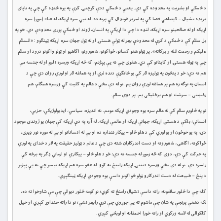
د ځمکې او بشریت په محدوده کې دي. یعنې د ځمکې ددې کوچنۍ کرې په یوه څنډه کې چې په ناپای
بریده تشیال – لایتناهي فضا کې په لمریز غونډال کې پرته ده. له نبي سره اړیکه، له «نا» (موږ) سره
اړیکه او له صالحینو سره اړیکه، لنډه دا چې دا اړیکې په انسان، ژوند او ځمکې پورې محدودې دي. خو په
بل سلام کې د ځمکې د کرې له محدودې بهر له ټولې هستۍ او له ټول جهان سره اړیکه ټینګوو : «السلام
علیکم و رحمت‌الله و برکاته». پر ټولو هغو کسانو، ځواکونو، شعورونو، اګاهیو او ټولو واکونو درود او سلام
چې په ټوله هستۍ او کایناتو کې دي. هغوی چې نه يې پېژنم، که څه اړیکه ورسره نلرم او له جنسه مې
هم نه دي؛ خو د پنځون په ټولیزه لار کې یو ځانګړې دنده لري او په هماغه لار او لوري روان دي چې د
انسان په توګه زه هم پر هماغه لوري روان یم. نو له دې مخې د عالم په کلیت کې ورسره همګام، هم
رغښتی – سرشت او هم برخلیکی یم. پر دوی سلام.
نو په څلورم سلام کې له عالم سره یوه وجودي اړیکه مومم. نه اندیزه، سیاسي، ایدیولوژيکي، حزبي،
انساني؛ بلکې د هستۍ اړیکه، جهاني اړیکه او عالمي اړیکه. له آره په دې اړیکه کې جهان یو ژوندی موجود
دی، په یو خوځون او یو لوري کې د هلو ځلو – پیکار ننداره ده او بې له انسانانو او بې له موږه نور ډیری،
ځواکونه، اګاهۍ، شعورونه او دست اندرکاران شته دی چې د عالم د ټولیز حقیقت په لار د خدای په لوري
په حرکت کې دي، دوی که څه زموږ له جنسه نه دي؛ خو د هلو ځلو – پیکاري او ارماني ډګر په برخه کې
راسره دي. نو له دې مخې ورسره دنننۍ اړیکه رامنځ ته کوو. له هغو سره هم اړیکه نیسو چې نه یې پېژنو.
د پنځ – طبیعت له دست اندرکارو ټولو ځواکونو داسې یوه وجودي اړیکه ټینګېږي.
کله چې دا څلور سلامونه، راته داسې تشیال رامنځ ته کوي؛ نو کومه څلور دیوالي چې مې شاوخوا ته ده،
لکه دهغې پرنجې په شان چې ماشوم ته یې جوړوي چې ترې رابهر نشي؛ نو دا راته خنداوړ کېږي او خپل
کلکوالی له لاسه ورکوي او راته خورا احمقانه او لوبڅي کېږي.