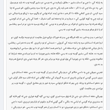
په پایله کې، دا چې یو انسان بشپړ – مطلق راپرځېدنې ته ورسي؛ نو بشپړ ګوښه توب ته باید ورورسول
شي. په دې مانا چې ان دا اکر – حالت هم باید پکې نه وي، چې له چا سره روغبړ وکړي، څو شیبې له چا
سره کېني، ان ويې کنځي،ځکه دا اکر هم د عادي ژوند او له ټولنې او وګړیو سره د اړیکو وریادونکی دی.
نو باید چې په کوټه کولپۍ کې د دروازو تر شا په هغه لنډ ګنډ تشیال – فضا کې پاتې شي او ان کوچنۍ
اړیکه هم له چا سره ونلري او څوک پر سترګو هم و نه ویني. که اړیکه ورسره نه وي؛ نو تر لسو، پنځلسو
او یا شلو ورځو وروسته بشپړ ګوښه توب ته رسي.
اروا هم د بدن په څېر ده، لکه څرنګه چې بدن له خوراک توکیو خپل مقاومت او تودوښه ترلاسه کوي؛ نو
اروا هم له انسانانو سره په راشه درشه کې کروړلی – غښتلی او تود پاتېږي. که بدن ته هم لس، پنځلس،
یا شل ورځې څه ورنکړل شي؛ نو له منځه ځي. اروا هم همدا حالت لري او دا یو ډول سیاسي ارواپوهنیزه
تجربه ده. هلته کس بشپړ ګوښه توب ته رسي، ځکه هلته بشپړ چوپتیا ده او بیا ورباندې هغه شرایط او
حالتونه ورتپي، ځکه په دې چوپتیا کې ټول لوري ورته یو برابر وي، هر کار ورته شونې وي او هیڅ هم ورته
بد نه وي.
تجربې ښوولې چې په داسې حالاتو کې درون پالي کسان ډېر ژر ګوښه توب ته رسي. هغه انسانان چې
ډېری شېبې ګوښې او یوازې پاتېږي او سر په ګریوان کې ښکته کولای شي او له ځان سره فکر کړای شي؛
نو د هغو انسانانو په پرتله، چې بهر له خلکو او ټولنې سره په شور و زوږ مخامخ کېږي، د ګوښه توب پر
وړاندې ډېر مقاومت کوي.
بهرپالي، هغه انسانان دي، چې تل له ټولو سره خبرې کوي، زړه یې ګڼه ګوڼه غواړي، چې له کوم ځایه کور
ته ستنېږي نو له ګوښې او ارامې نه؛ بلکې د ګڼې ګوڼې له لارو، واټونو او بازارونو تېرېږي، لنډه دا چې
ددې انسانانو د خلکو شور و زوږ خوښېږي؛ نو دا کسان ډېر ژر هم ګوښه توب ته رسي. خو درون پالي د