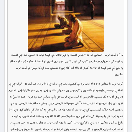
له آره ګوښه توب – تنهایی څه دی؟ ښايي انسان په ټولو حالاتو کې ګوښه توب ته ورسي. کله چې انسان
په کوټه کې د دروازو تر شا په یو ګوټ کې اچول کېږي؛ نو یوازې کېږي او کله نا کله خو د ژوند او د خلکو
په منځ کې هم ګوښه او ځان ته کېږي او یا له آره کله چې له هستۍ سره اړیکه مومي؛ نو ګوښه توب
ننګیري.
ګوښه توب یا تنهايي دوه ډوله دی. یوه یې کرغېړن دی، چې د ناروغ اروا یو ډول غبرګون دی. څوک چې پر
اخلاقي او عصبي راپرځېدنو اخته وي یا ګرومجن وي – رواني عقدې ولري، بدري – نیمګړتیا ولري، له نورو
وېرېږي او له خلکو تښتي. ځانخوښي او ځپل شوي څوبیتاوې پکې د ټولنې ضد یوه غوټه – عقده رامنځ ته
کوي. دې ډول ناروغیو ته د ټولنې ضد «آنتی سوسیال» ناروغۍ وايي. یعنې د خلکو ضد ناروغۍ. پر دې
ناروغۍ اخته خلک ګوټناستې کېږي. په دې که هغه ډله هم راځي چې په کاروبار کې تاوان کړی وي او یا
هم په ژوند کې یا په مینه کې ماته کړې وي. ماشومان هم کله نا کله پر دې حالت اخته کېږي، په تېره د
بلوغ تر کلونو مخکې او د بلوغ د کړکېچ په پیل کې. دا ډوله ګوښه توب یو ډول ناروغي ده، چې ویینې وړ
نه ده، او د اروایزو ناروغیو ډاکتر یې باید درملنه وکړي او څه موده روسته رغېږي. دا ناروغ چې ښه شو،