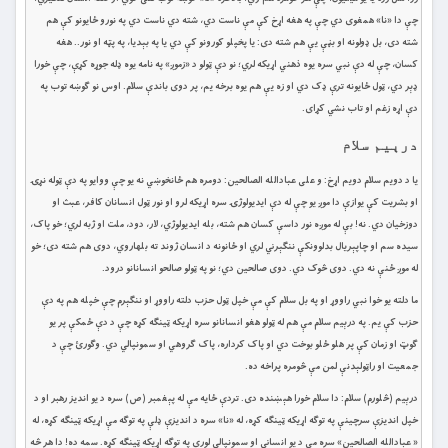
چې دا «نا» همغوی دي چې په هغه اړخ کې مې ناست دي، شته دي ناست دي په نورو ځایونو کې هم
شته دی، بل ډولونه او بڼې یې هم شته دی: یا پخپلو کورونو کې دي یا په بېدیا، په پټه او نور.. هغه
کسان، چې له دې نبي سره یوه ذهني اړیکه لري؛ نو دې ټولو د «زموږ» په نامه یوه ډله جوړه کړې، چې خورا
ډېر دي، ټول ځایونه ترې ډک دي او زه يې هم یوه برخه یم، پر دوی باندې سلام. اوس نو ګوښه توب په
دې اړه زغم او تاب نشي کړای.
درېیم سلام
یا د دویم سلام دویم اړخ: و علی عبادالله الصالحین: دومره هم ځانخوښي نه یو چې ووایو په دې ټوله نړۍ
او بشریت کې یوازې دا موږ یو چې له دې ایدیولوژۍ سره اړیکه لرو او نور ټول انسانان کافر، عبث او
دوزخیان دي. نه! بې له موږه نور داسې کسان هم شته، بله ایدیولوژي، لار، دود، ملت او ژبه لري؛ خو پاک،
سیده سم او چاپېریال بدلوونکې ننګېرني لري او ځانونه د انسان ژوند ته بلهاروي، دوی هم شته دی؛ خو
له موږ ځنې نه دي. دوی څوک دي. دوی صالحین دي؛ نو په ټولو صالحو انسانانو درود.
ما دلته یو خوا نبي راووړ او په بل سلام کې مې خپل ټول حزب دلته راووړ او ننګېرم چې خپله هم په دې
حزب کې یم. په درېیم سلام مې هم له ټولو هغو انسانانو سره اړیکه ټینګه کړه چې د دې ځمکې پر یو
ګوټ او زمان کې پر هلو ځلو بوخت دي او پاک کرداره، پاک ګروهي او سمونپالي دي. وګورئ چې د
جمعیت او راټولېدنې لمن مې څومره پراخه ده.
درېیم (څلورم) سلام: دا سلام خورا هېښنده دی. تردې ځایه مې له پېغمبر (ص) سره د یو انديز رهبر او د
خپل اندیزې سرچینې په توګه اړیکه ټینګه کړه، له «نا» سره د انديزې ډلې په توګه مې اړیکه ټینګه کړه، له
« عبادالله الصالحین» سره مې د یو انساني او سمونپالي لوري په توګه اړیکه ټینګه کړه. سمه ده! دا هر څه