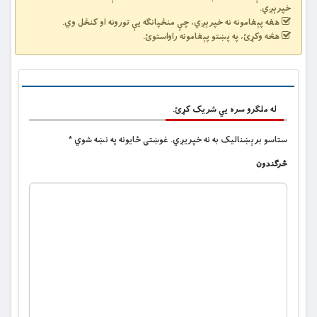
خپرېږي.
هغه پېغامونه نه خپرېږي، چې منځپانګه یې تورونه او کنځل وي.
هڅه وکړئ، په پښتو پېغامونه راواستوئ.
له ملگرو سره یي شریک کړئ.
ستاسو برېښناليک به نه خپريږي.
غوښتى ځایونه په نښه شوي
*
څرگندون