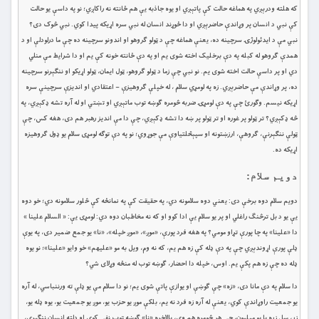
که هلته ودرېږي په هماغه حالت کې پاتېږي او یوه جاذبه يې هم ځانته نه راکاږي؛ نو په داسې یو حالت
کې نبي د انسان پر وړاندې حاضرېږي او دا ځوړند انسان له نبي سره اړیکه پیدا کوي. نبي څوک دی؟
نبي مې د ایدئولوژۍ سرچینه ده، یعنې هماغه چې د ټولو ګروهو او اندونو سرچینه ده چې ما درلودلې او د
همدې ګروهو له کبله په دې برخلیک اخته شوی یم او په دې ځانته خونه کې یم او دا شرایط مې منلي
دي او پر داسې حالت اخته شوی یم. نو نبي چې زما د ټولو ګروهو، ټول ایمان، ټولو اړیکو او ننګېرنو سرچینه
ده، پر وړاندې مې حاضرېږي. زه په لومړي سلام ، له خپلې ګروهیزې – اعتقادي او اندیزې سرچینې سره
اړیکه نیسم. وګورئ چې په دې لومړۍ ضربه څومره ګوښه توب ماتېږي او تښتي او له آره تشه ډکېږي، په
څه ډکېږي؟ تر ټولو پر غوره او تر ټولو پر ښه دا تشه ډکېږي، چې دا مې اندیز رهبر هم دی، هغه کس، چې
ټولې ننګېرنې، ګروهې، ارزښتونه او سپېڅلتیاوې مې جوړوي؛ نو په دې توګه لومړی سلام یو ډول ګروهیزه
اړیکه ده.
دویم سلام:
دویم سلام دوه برخې دی: یعني دوه سلامونه دي، په حقیقت کې په نمانځه کې څلور سلامونه دي؛ خو دوه
يې یو د بل ترڅنګ راغلي او پر یو سلام یې ادا کوو او که نه مخاطبان دوه دي: لومړی یې: « السلام علینا »
دا «علینا» په چا پورې تړاو مومي؟ په هغه فرد پورې، «موږ»، «موږ خپله»، «نا» یو جمع ضمیر دی، په یوې
ډلې پورې اړوندېږي چې په دې ډله کې زه هم یم، که نه وم، ویل به مو «علیهم» خو وايو «علینا»؛ نو یوه
ډله ده چې زه هم پکې یم. اوس، خپله دا احضار، ګوښه توب له منځه وړلای شي؟
دا سلام په دې مانا دی، «زه» چې ګوښې او یوازې پاتې شوی یم؛ نو دا سلام مې یو ډلې ته ورننباسي، له آره
یو جمعیت راوړاندې کوي، یعنې له آره زه فرد نه یم، بلکې موږ یو حزب یو، موږ یو جمعیت یو، یوه ډله یو،
زر، سل زره یا یو میلیون، چې هر څومره هم وي، بالاخره «نا» ګوښه توب نفی کوي او دلته انسان ننګیري،