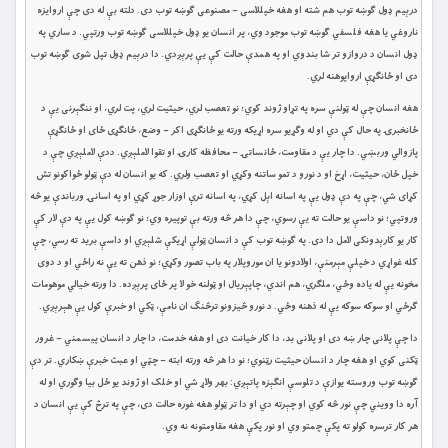
درېیم ډول ګوښه توب هم شته او هغه خپللاسی – مصنوعی ګوښه توب دی. دلته بې له دی چې اروایزه
ناروغي یا هغه فلسفي ګوښه توب موجود وي، پر انسان یو ډول خپللاسی ګوښه توب ورتپي. د ساري په
ډول انسان د دروازو تر شا بندوي او په همدې حالت کې یې پرېږدي. دا درېیم ډول تپل شوی ګوښه توب
دی او ځانګړې ارواپوهنه لري.
هغه انسان چې له ټولنې سره په تړاو ژوند کوي؛ نو تعصب لري، حیثیت لري، پت لري، او ننګېرنی یې د
ځانخبرۍ په حال کې دي او له وګړیو سره اړیکه ورته یو ځانګړی اکر – وضع، ځانګړی ځای او ځانګړې
پازوالي وربښي. دا چار یې د مقاومت، ځانساتۍ – محافظه کارۍ او تقوا لاملېږي. ددې لاملېږي چې د
خپل ځان، حیثیت، اړخ او د نورو د تمو ساتنه وکړي او تعصب ولري. که یو انسان له دې ټولو ځواکونو تش
کړای شي، چې په دې ډول یې په اسانه اېل کړي، په اسانه ترې اوزار جوړ کړي او په اسانۍ ورباندې یو څه
وروتپي؛ نو داسې یو حالت ته یې رسوي، چې دا هر څه ورته بې توپیره وي؛ نو ګوښه کول يې په دې لار کې
کار یو کارېدونکی لامل دا دی. په ګوښه توب کې د انسان ټولې اړیکې شلېږي او داسې برید ته رسي، چې
کله غواړي د خپلې مېرمنې، اولادونو یا ان موروپلار په باب تصور وکړي؛ نو ذهن ته یې نه راځي او د دوی
مخونه یې له یاده وځي، ملګري، هم اندي، چاپېریال او ټولنه خو لا پر ځای پرېږده. دا ورته خيالي موهومات
ګرځي او سوکه سوکه يې له ذهنه وځي. د نورو څیزونو ترڅنګ ان نامې، ټکي او خبرې کول یې هېرېږي.
دا چې پلانی چار ښه دی او پلانی بد، دا کار خیانت دی او هغه خدمت، دا چار د انسان پیسمني – غرور
ټکنی کوي او هغه چار د انسان حیثیت رټنوي؛ نو دا هر څه ورته ابته – چټي او عبث خبرې ښکاري. تر دې
ګوښه توب وروسته یوازې د تلوسې انګېزه پاتېږي: بهر ولاړ شي او خلک او ژوند یو ځل بیا وګوري او له
آره دا وویني چې نور څه کوي او چېرته دي او دا تر ټولو هغه غوره حالت دی، چې په ترڅ کې یې انسان د
هر کار ترسره کولو ته پکې چمتو وي او نور پکې هغه مقاومتونه نه وي.