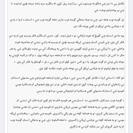
تکامل یې دا دی چې خلکو ته ورستون شي ، بیا ژوند پیل کړي، له ملګرو سره راشه درشه ولري او لنډه دا
چې پر بوختیاوو بوخت شي.
بل ګوښه توب هغه دی، چې زه ورته متعالي ګوښه توب وایم. هغه ګوښه توب چې د انسان د اروا د ودې
او د ورځنۍ عادي اړیکو تر کچې پورته تګ دی.
یوه عادي انسان چې ګهیځ له خوبه راپاڅي؛ نو د خپل ژوند، کور، دندې او ملګرو فکر ورسره وي او په دې
فکر کې وي، چې ځينې کسان وویني، اړیکه ورسره ولري او ورسره له راشې درشې او معاشرته خوند
واخلي، چې دا اړیکې یې د دندې لپاره ګټورې دي یا دا چې په پرمختګ کې یې ونډه درلودلای شي. په هر
حال دا کس تل د ژوند، پیسو، تفریح، مزو چړچو یا له ده او هغه سره اړیکه نیول، د واک تر لاسه کوونې په
موخه ډلې ټپلې او ګوند جوړول، یا د یو کس د لرې کولو او پر ځای یې د بل د ګومارلو په فکر کې وي. د
ژوند په ټولو اړخونو او په ورځنۍ اړیکو کې یې موخه مازې خوند ترلاسه کول وي.
خو کله د انساني اروا د تکامل کچې ته رسي، چې د ورځنۍ چارو او هغه څوبتیاوې چې معمولي انسانان
یې رانغاړلي او ورباندې یې بوخت کړي او ترې خوند اخلي، نو تر دې ټولو اوچتوالی او هسکتیا مومي.
څومره چې انسان له معمولي کچې هسکتیا او اوچتوالی مومي؛ نو خلوت ته رسي.
د ګوښه توب ستر لامل، ځانخبري ده. انسان چې هر څومره ځان ته پام کوي او په ځان کې دنننۍ او
وجودي اګاهي مومي؛ نو په هماغه کچه یې بهرنۍ اړیکې شلېږي او څومره چې دنننۍ او ذهني بوختیا
مومي او درون پالی کېږي؛ نو په هماغه کچه یې بهر پالي راکمېږي. څومره چې ماورايي – پنځباندې اړیکه
مومي؛ نو په هماغه کچه يې ورځنۍ اړیکې راکمېږي. دا هغه لاملونه دي، چې یو متعالي انسان ګوښه توب
او په خپل ګرېوان کې سر ښکته کېدنې ته راکاږي.