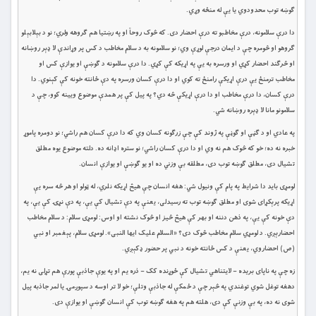
ګوښه توب محدودوي یا يې له منځه وړي.
دا درې سلامونه، درې مخاطبو ته درې احضار دی. که څوک روحاً او په رښتیا هم ګروهه ولري؛ نو د بېلابېلو
ګروهو او څومره چې د ایمان درجې لوړې وي؛ نو سلامونه به د سلام مخاطب د کس پر وړاندې لا ډېر روښانه
او څرګند احضار کړي او ورسره به یې په اړیکه کې کړي. دا درې سلامونه د ګوښې او یوازې کس او
مخاطب ترمنځ یې درې اړیکې رامنځ ته کوي او دا درې کسان ورسره په دې ځانته خونه کې کېنوي. دا
درې کسان، دا درې مخاطب او دا درې اړيکې څه دي؟ په پیل کې پر همدې موضوع ویینه کوو، چې د
سلامونو مانا لا ډېره روښانه شي.
په عادي او د ګڼې او ګوڼې په ژوند کې چې زرګونه کسان وي که دا درې کسان هم راشي؛ نو دومره پاموړ
خبره نه ده؛ خو که څوک هم نه وي او دا درې کسان راشي؛ نو ستره اډانه ده. دلته موضوع یوه مطلق
تشیال دی، مطلق ګوښه توب دی، مطلقه بې وزني ده او یو ګوښې او یوازې انسان.
لومړی باید دا شرایط په پام کې ونیول شي: هغه انسان چې هیڅ اړیکه نلري، له ټولو او هر څه سره يې
اړیکه پرېکړای شوی او مطلق ګوښه توب ته رسیدلی، یعنې په دې تشیال کې یې، په دې نړۍ کې یې، په
دې خونه کې یې، په ذهن دننه او بهر کې هیڅ څيز او څوک نشته او اوس: لومړی سلام: د سلام مخاطب
احضارېږي. د لومړي سلام مخاطب څوک دی؟ «السلام علیک ایها النبی». لومړی سلام، پېغمبر او نبي
(ص) احضاروي، یعنې د کس ځانته خونه د نبي پر حضور ډکېږي.
زه چې په ناپای بریده – لایتناهي تشیال کې ځوړنده کک – ذره یم او په یوې جاذبې پورې هم تړلی نه یم،
دهغه توغل شوي توغندي په څېر چې د ځمکې له جاذبې وتلې؛ خو لا تر اوسه د سپوږمۍ یا لمر جاذبه پیل
شوی نه ده، په بې وزنې کې دی، هلته هم په هغه ګوښه توب کې انسان ګوښې او یوازې دی.