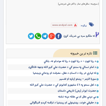
[ سرچینه: سلام های نماز، ډاکتر علي شریعتی]
www.andyal.com
ټیګونه:
له ملگرو سره یي شریک کړئ.
تازه ترین خبرونه
د رڼا لټون – د رڼا لټون د رڼا له موندلو نه، بلکې
د امام نسائي په سننو کې د حضرت علي کرم الله وجهه ځانګړن
له تیارې تر رڼا؛ د انسان د عقل، معرفت او روحاني ویښتیا
سورة الزمر – پښتو ژباړه او تفسیر
د اهل سنتو په ٤٦ مشهورو کتابونو کې د حضرت علي کرم الله
حضرت ابوذر (رض) تاریخي داستان
بې مېنې عقل او بې عقله مېنه نشته
د حقیقي خوند، رښتینولۍ او ریښتیا د ترلاسه کېدو څرنګوالۍ