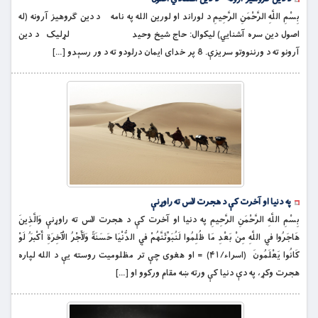
بِسْمِ اللَّهِ الرَّحْمَنِ الرَّحِيمِ د لوراند او لورین الله په نامه د دین ګروهیز آرونه (له
اصول دین سره آشنايي) لیکوال: حاج شیخ وحید لړلیک د دین
آرونو ته د ورننووتو سريزې. 8 پر خدای ایمان درلودو ته د ور رسېدو […]
په دنيا او آخرت كې د هجرت لاس ته راوړنې
بِسْمِ اللَّهِ الرَّحْمَنِ الرَّحِيمِ په دنيا او آخرت كې د هجرت لاس ته راوړنې وَالَّذِينَ
هَاجَرُوا فِي اللَّهِ مِنْ بَعْدِ مَا ظُلِمُوا لَنُبَوِّئَنَّهُمْ فِي الدُّنْيَا حَسَنَةً وَلَأَجْرُ الْآخِرَةِ أَكْبَرُ لَوْ
كَانُوا يَعْلَمُونَ (اسراء/۴۱) = او هغوى چې تر مظلومیت روسته يې د الله لپاره
هجرت وكړ، په دې دنيا كې ورته ښه مقام وركوو او […]