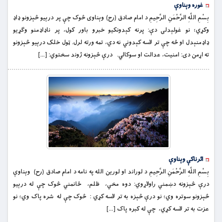
غوره وېناوې
بِسْمِ اللَّهِ الرَّحْمَنِ الرَّحِيمِ د امام صادق (رح) وېناوی څوک چې پر درېیو څېزونو ډاډ
وکړي؛ نو غولېدلی دې: پرنه کېدونکیو خبرو باور کول، پر ناډاډمنو وګړیو
ډاډمنېدل او څه چې تر لاسه کېدوني نه دي، تمه ورته لرل. ټول خلک درېیو څېزونو
ته اړمن دی: امنیت، عدالت او سوکالي. درې څېزونه ژوند سختوي: […]
اثرناکې وېناوې
بِسْمِ اللَّهِ الرَّحْمَنِ الرَّحِيمِ د لوراند او لورین الله په نامه د امام صادق (رح) وېناوې
درې څېزونه دښمني راولاړوي: دوه مخي، ظلم، ځانمني څوک چې له درېیو
څېزونو سوتره وي؛ نو درې څېزه به تر لاسه کړي : څوک چې له شره پاک وي؛ نو
عزت به تر لاسه کړي، چې له کبره پاک […]