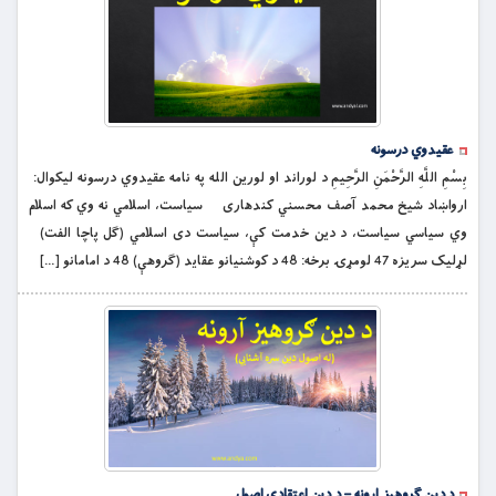
عقیدوي درسونه
بِسْمِ اللَّهِ الرَّحْمَنِ الرَّحِيمِ د لوراند او لورین الله په نامه عقیدوي درسونه لیکوال:
ارواښاد شیخ محمد آصف محسني کندهاری سیاست، اسلامي نه وي که اسلام
وي سیاسي سیاست، د دین خدمت کې، سیاست دی اسلامي (ګل پاچا الفت)
لړلیک سریزه 47 لومړۍ برخه: 48 د کوشنیانو عقاید (ګروهې) 48 د امامانو […]
د دین ګروهیز ارونه – د دین اعتقادي اصول