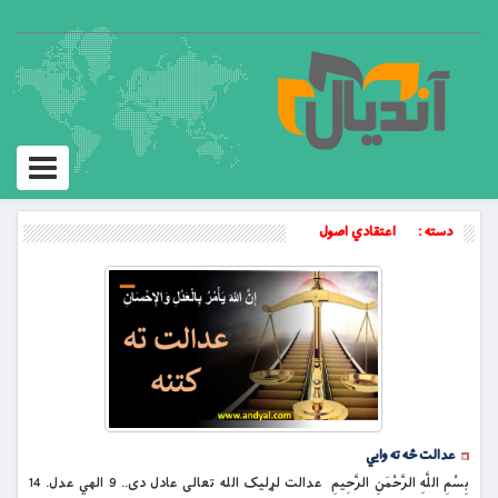
Toggle
igation
دسته :
اعتقادي اصول
عدالت څه ته وايي
بِسْمِ اللَّهِ الرَّحْمَنِ الرَّحِيمِ عدالت لړلیک الله تعالی عادل دی.. 9 الهي عدل. 14