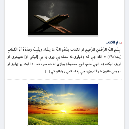
ام الكتاب
بِسْمِ اللَّهِ الرَّحْمَنِ الرَّحِيمِ ام الكتاب يَمْحُو اللَّهُ مَا يَشَاءُ وَيُثْبِتُ وَعِنْدَهُ أُمُّ الْكِتَابِ
(رعد/۳۹) = الله چې څه وغواړي،له منځه يې وړي يا يې [لیکي او] تثبيتوي او
آریزه ليکنه (= الهي علم، لوح محفوظ) يوازې له ده سره ده . دا آيت يو ټوليز او
عمومي قانون څرګندوي، چې په اسلامي رواياتو كې […]