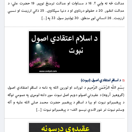
عدالت څه ته وايي ؟. 16 د مساوات او عدالت ترمنځ توپير. 19 حضرت علي؛ د
عدالت انځور. 20 د حقوقو درناوى او د دنيا سپکاوى.. 25 ذاتي ارزښت او نسبي
ارزښت.. 26 انساني لوړ منطق.. 30 ټولنيز سول. 33 په […]
د اسلام اعتقادي اصول (نبوت)
بِسْمِ اللَّهِ الرَّحْمَنِ الرَّحِيمِ د لوراند او لورین الله په نامه د اسلام اعتقادي اصول
(ګروهیز آرونه) د عقیدتي اصولو دویم اصل نبوت موږ دلته لومړی په عمومي توګه
د پېغمبرانو نبوت او بیا د اسلام د پېغمبر حضرت محمد صلی الله علیه و آله
وسلم نبوت تر غور لاندې نیسو. الف- د پېغمبرانو نبوت: […]