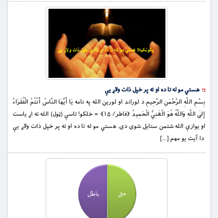
هستي مو له تا ده او ته پر خپل ذات ولاړ يې
بِسْمِ اللَّهِ الرَّحْمَنِ الرَّحِيمِ د لوراند او لورین الله په نامه يَا أَيُّهَا النَّاسُ أَنْتُمُ الْفُقَرَاءُ
إِلَى اللَّهِ وَاللَّهُ هُوَ الْغَنِيُّ الْحَمِيدُ ﴿فاطر/ ۱۵﴾ = خلكو! تاسې (ټول) الله ته اړ ياست
او يوازې الله شتمن ستايل شوى دى. هستي مو له تا ده او ته پر خپل ذات ولاړ يې
دا آیت يو مهم […]