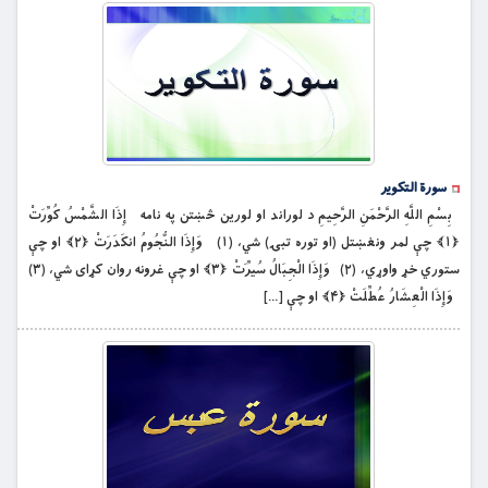
سورة التکویر
بِسْمِ اللَّهِ الرَّحْمَنِ الرَّحِيمِ د لوراند او لورین څښتن په نامه إِذَا الشَّمْسُ كُوِّرَتْ
﴿۱﴾ چې لمر ونغښتل (او توره تبۍ) شي، (۱) وَإِذَا النُّجُومُ انكَدَرَتْ ﴿۲﴾ او چې
ستوري خړ واوړي، (۲) وَإِذَا الْجِبَالُ سُيِّرَتْ ﴿۳﴾ او چې غرونه روان کړای شي، (۳)
وَإِذَا الْعِشَارُ عُطِّلَتْ ﴿۴﴾ او چې […]