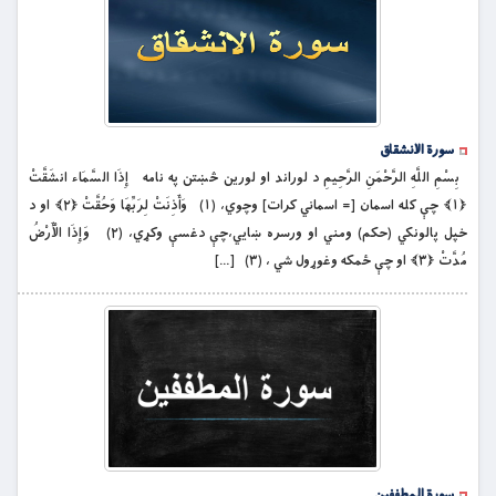
سورة الانشقاق
بِسْمِ اللَّهِ الرَّحْمَنِ الرَّحِيمِ د لوراند او لورین څښتن په نامه إِذَا السَّمَاء انشَقَّتْ
﴿۱﴾ چې کله اسمان [= اسماني كرات] وچوي، (۱) وَأَذِنَتْ لِرَبِّهَا وَحُقَّتْ ﴿۲﴾ او د
خپل پالونكي (حكم) ومني او ورسره ښايي،چې دغسې وکړي، (۲) وَإِذَا الْأَرْضُ
مُدَّتْ ﴿۳﴾ او چې ځمكه وغوړول شي ، (۳) […]
سورة المطففین