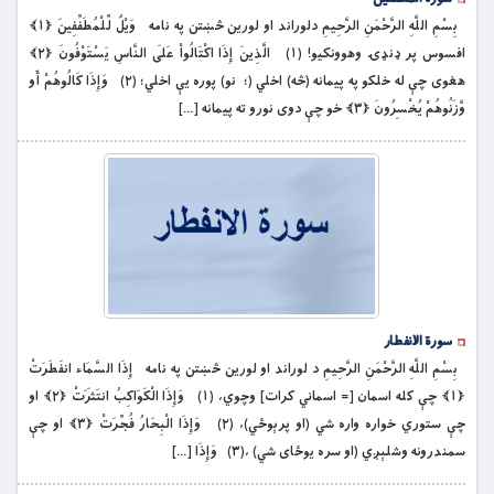
بِسْمِ اللَّهِ الرَّحْمَنِ الرَّحِيمِ دلوراند او لورین څښتن په نامه وَيْلٌ لِّلْمُطَفِّفِينَ ﴿۱﴾
افسوس پر ډنډۍ وهوونكيو! (۱) الَّذِينَ إِذَا اكْتَالُواْ عَلَى النَّاسِ يَسْتَوْفُونَ ﴿۲﴾
هغوی چې له خلكو په پيمانه (څه) اخلي (؛ نو) پوره يې اخلي؛ (۲) وَإِذَا كَالُوهُمْ أَو
وَّزَنُوهُمْ يُخْسِرُونَ ﴿۳﴾ خو چې دوی نورو ته پيمانه […]
سورة الانفطار
بِسْمِ اللَّهِ الرَّحْمَنِ الرَّحِيمِ د لوراند او لورین څښتن په نامه إِذَا السَّمَاء انفَطَرَتْ
﴿۱﴾ چې کله اسمان [= اسماني كرات] وچوي، (۱) وَإِذَا الْكَوَاكِبُ انتَثَرَتْ ﴿۲﴾ او
چې ستوري خواره واره شي (او پرېوځي)، (۲) وَإِذَا الْبِحَارُ فُجِّرَتْ ﴿۳﴾ او چې
سمندرونه وشلېږي (او سره يوځاى شي) ،(۳) وَإِذَا […]