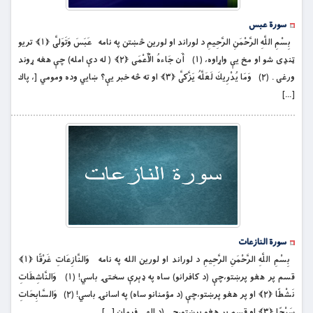
سورة عبس
بِسْمِ اللَّهِ الرَّحْمَنِ الرَّحِيمِ د لوراند او لورین څښتن په نامه عَبَسَ وَتَوَلَّى ﴿۱﴾ تريو
ټنډى شو او مخ يې واړاوه، (۱) أَن جَاءهُ الْأَعْمَى ﴿۲﴾ ( له دې امله) چې هغه ړوند
ورغى . (۲) وَمَا يُدْرِيكَ لَعَلَّهُ يَزَّكَّى ﴿۳﴾ او ته څه خبر یې؟ ښايي وده ومومي [، پاك
[…]
سورة النازعات
بِسْمِ اللَّهِ الرَّحْمَنِ الرَّحِيمِ د لوراند او لورین الله په نامه وَالنَّازِعَاتِ غَرْقًا ﴿۱﴾
قسم پر هغو پرښتو،چې (د کافرانو) ساه په ډېرې سختۍ باسي! (۱) وَالنَّاشِطَاتِ
نَشْطًا ﴿۲﴾ او پر هغو پرښتو،چې (د مؤمنانو ساه) په اسانۍ باسي! (۲) وَالسَّابِحَاتِ
سَبْحًا ﴿۳﴾ او قسم پر هغو پرښتو،چې (د الهي فرمان […]