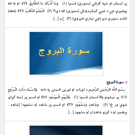
پر اسمان او شپه ګرځي (ستوري) قسم! (۱) وَمَا أَدْرَاكَ مَا الطَّارِقُ ﴿۲﴾ او ته څه
پوهېږې،چې د شپې ګرځېدونكى (ستورى) څه دى؟! (۲) النَّجْمُ الثَّاقِبُ ﴿۳﴾ (هغه)
ځلند ستورى دى (چې تيارې څيروي) (۳) إِن […]
سورة البروج
بِسْمِ اللَّهِ الرَّحْمَنِ الرَّحِيمِ د لوراند او لورین څښتن په نامه وَالسَّمَاء ذَاتِ الْبُرُوجِ
﴿۱﴾ پر برجونو والا اسمان قسم! (۱) وَالْيَوْمِ الْمَوْعُودِ ﴿۲﴾ او قسم پر ژمنه كړاى
شوې ور ځ! (۲) وَشَاهِدٍ وَمَشْهُودٍ ﴿۳﴾ او قسم پر شاهد او مشهود! [شاهد :
پېغمبر او د كړنو شاهدان او مشهود […]