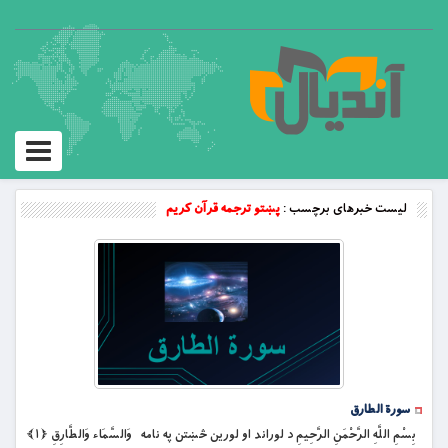
Toggle
vigation
لیست خبرهای برچسب :
پښتو ترجمه قرآن کریم
سورة الطارق
بِسْمِ اللَّهِ الرَّحْمَنِ الرَّحِيمِ د لوراند او لورین څښتن په نامه وَالسَّمَاء وَالطَّارِقِ ﴿۱﴾