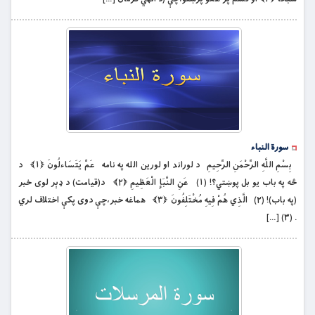
سورة النباء
بِسْمِ اللَّهِ الرَّحْمَنِ الرَّحِيمِ د لوراند او لورین الله په نامه عَمَّ يَتَسَاءلُونَ ﴿۱﴾ د
څه په باب يو بل پوښتي؟! (۱) عَنِ النَّبَإِ الْعَظِيمِ ﴿۲﴾ د(قيامت) د ډېر لوى خبر
(په باب)! (۲) الَّذِي هُمْ فِيهِ مُخْتَلِفُونَ ﴿۳﴾ هماغه خبر،چې دوی پکې اختلاف لري
. (۳) […]