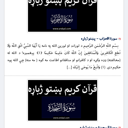
سورة الاحزاب – پښتو ژباړه
بِسْمِ اللَّهِ الرَّحْمَنِ الرَّحِيمِ د لوراند او لورين الله په نامه يَا أَيُّهَا النَّبِيُّ اتَّقِ اللَّهَ وَلَا
تُطِعِ الْكَافِرِينَ وَالْمُنَافِقِينَ إِنَّ اللَّهَ كَانَ عَلِيمًا حَكِيمًا ﴿۱﴾ پېغمبره! د الله له
(مخالفته) ډډه وكړه او د كافرانو او منافقانو اطاعت مه کوه ( مه منه) چې الله پوه
حكيم دى. (۱) وَاتَّبِعْ مَا يُوحَى إِلَيْكَ […]
سورة السجدة – پښتو ژباړه