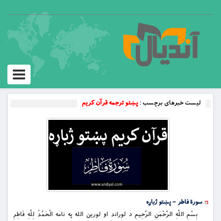
Toggle
vigation
لیست خبرهای برچسب :
پښتو ترجمه قرآن کریم
سورة فاطر – پښتو ژباړه
بِسْمِ اللَّهِ الرَّحْمَنِ الرَّحِيمِ د لوراند او لورين الله په نامه الْحَمْدُ لِلَّهِ فَاطِرِ