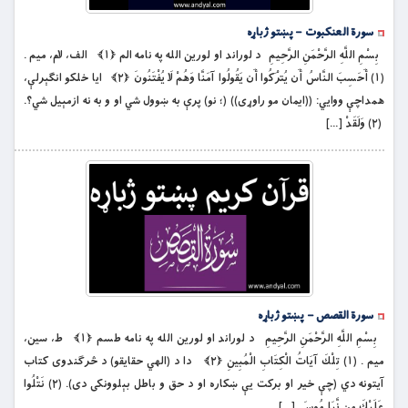
سورة العنکبوت – پښتو ژباړه
بِسْمِ اللَّهِ الرَّحْمَنِ الرَّحِيمِ د لوراند او لورين الله په نامه الم ﴿۱﴾ الف، لام، ميم .
(۱) أَحَسِبَ النَّاسُ أَن يُتْرَكُوا أَن يَقُولُوا آمَنَّا وَهُمْ لَا يُفْتَنُونَ ﴿۲﴾ ايا خلكو انګېرلې،
همداچې ووايي: ((ايمان مو راوړى)) (؛ نو) پرې به ښوول شي او و به نه ازمېيل شي؟.
(۲) وَلَقَدْ […]
سورة القصص – پښتو ژباړه
بِسْمِ اللَّهِ الرَّحْمَنِ الرَّحِيمِ د لوراند او لورين الله په نامه طسم ﴿۱﴾ ط، سين،
ميم . (۱) تِلْكَ آيَاتُ الْكِتَابِ الْمُبِينِ ﴿۲﴾ دا د (الهي حقایقو) د څرګندوی كتاب
آيتونه دي (چې خير او بركت يې ښكاره او د حق و باطل بېلوونكى دى). (۲) نَتْلُوا
عَلَيْكَ مِن نَّبَإِ مُوسَى […]