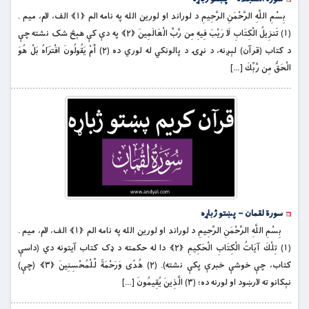
بِسْمِ اللَّهِ الرَّحْمَنِ الرَّحِيمِ د لوراند او لورين الله په نامه الم ﴿۱﴾ الف، لام، ميم .
(۱) تَنزِيلُ الْكِتَابِ لَا رَيْبَ فِيهِ مِن رَّبِّ الْعَالَمِينَ ﴿۲﴾ په دې کې هېڅ شک نشته چې
د كتاب (قرآن) لېږنه، د نړۍ د پالونکي له لوري ده (۲) أَمْ يَقُولُونَ افْتَرَاهُ بَلْ هُوَ
الْحَقُّ مِن رَّبِّكَ […]
سورة لقمان – پښتو ژباړه
بِسْمِ اللَّهِ الرَّحْمَنِ الرَّحِيمِ د لوراند او لورين الله په نامه الم ﴿۱﴾ الف، لام، ميم .
(۱) تِلْكَ آيَاتُ الْكِتَابِ الْحَكِيمِ ﴿۲﴾ دا له حکمته د ډک کتاب آيتونه دي (داسې
کتاب، چې خوشې خبرې پکې نشته). (۲) هُدًى وَرَحْمَةً لِّلْمُحْسِنِينَ ﴿۳﴾ (چې)
نېكانو ته لارښود او لورنه ده؛ (۳) الَّذِينَ يُقِيمُونَ […]