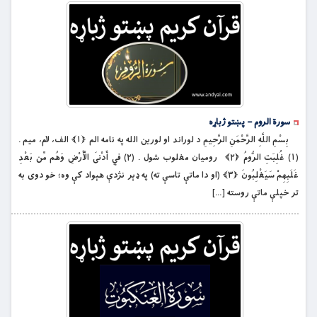
سورة الروم – پښتو ژباړه
بِسْمِ اللَّهِ الرَّحْمَنِ الرَّحِيمِ د لوراند او لورين الله په نامه الم ﴿۱﴾ الف، لام، ميم .
(۱) غُلِبَتِ الرُّومُ ﴿۲﴾ روميان مغلوب شول . (۲) فِي أَدْنَى الْأَرْضِ وَهُم مِّن بَعْدِ
غَلَبِهِمْ سَيَغْلِبُونَ ﴿۳﴾ (او دا ماتې تاسې ته) په ډېر نژدې هېواد كې وه؛ خو دوى به
تر خپلې ماتې روسته […]