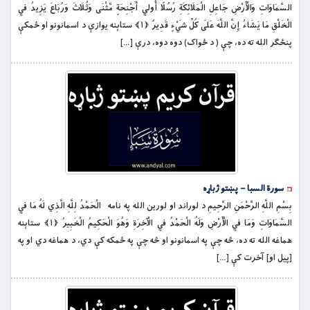
السَّمَاوَاتِ وَالْأَرْضِ جَاعِلِ الْمَلَائِكَةِ رُسُلًا أُولِي أَجْنِحَةٍ مَّثْنَى وَثُلَاثَ وَرُبَاعَ يَزِيدُ فِي
الْخَلْقِ مَا يَشَاءُ إِنَّ اللَّهَ عَلَى كُلِّ شَيْءٍ قَدِيرٌ ﴿۱﴾ ستاېنه يوازې د اسمانونو او ځمكې
پنځګر الله ته ده، چې ( د ځواک) دوه دوه، درې […]
سورة السبا – پښتو ژباړه
بِسْمِ اللَّهِ الرَّحْمَنِ الرَّحِيمِ د لوراند او لورين الله په نامه الْحَمْدُ لِلَّهِ الَّذِي لَهُ مَا فِي
السَّمَاوَاتِ وَمَا فِي الْأَرْضِ وَلَهُ الْحَمْدُ فِي الْآخِرَةِ وَهُوَ الْحَكِيمُ الْخَبِيرُ ﴿۱﴾ ستاېنه
هماغه الله ته ده، څه چې په اسمانونو او څه چې په ځمكه كې دي، د هماغه دي او په
[پيل او] آخرت كې […]