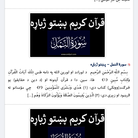
سورة النمل – پښتو ژباړه
بِسْمِ اللَّهِ الرَّحْمَنِ الرَّحِيمِ د لوراند او لورين الله په نامه طس تِلْكَ آيَاتُ الْقُرْآنِ
وَكِتَابٍ مُّبِينٍ ﴿۱﴾ طا، سين. دا د قرآن آيتونه او (د دین د حقایقو) یو
څرګند(وونکی) كتاب دى؛ (۱) هُدًى وَبُشْرَى لِلْمُؤْمِنِينَ ﴿۲﴾ چې مؤمنانو ته
لارښود او زېرى دى؛ (۲) الَّذِينَ يُقِيمُونَ الصَّلَاةَ وَيُؤْتُونَ الزَّكَاةَ وَهُم […]