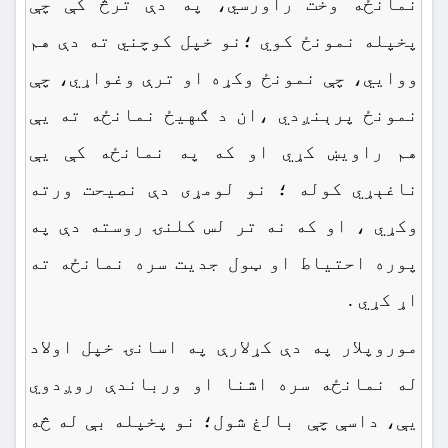
نمانځه وخت راورسي، په دې ترڅ کې چې
پخپله نمونځ کوي ؛نو خپل کوچني ته دې هم
ووایي، چې نمونځ وکړه او ترې وغواړي، چې
نمونځ پرېنږدي ،ان د ګهیځ نمانځه ته یې
هم راویښ کړي او که په نمانځه کې یې
ناغېړي کوله ؛ نو لومړی دې نصیحت ورته
وکړي ، او که نه تر لس کلنۍ روسته دې په
پوره احتیاط او ټول جدیت سره نمانځه ته
اړ کړي .
موروپلار په دې کړلارې په اسانۍ خپل اولاد
له نمانځه سره اشنا او ورباندې روږدوي
یې، داسې چې بالغ شول؛ نو پخپله بې له څه