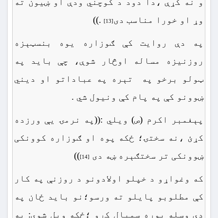
و نه کړې ،دا دود د کوچني ودې او ښیون ته
وړ او خورا مناسب دی
.))
[13]
په دې روایت کې ګوزاره یوه بنسټېزه
روزنيزه مساله اوڅار شوې، چې باید په
ټولو برخو په تېره په عباداتو او دیني
ښوونو کې په پام کې ونیول شي .
پېغمبر اکرم (ص) ویلي :((په نرمۍ یې ورزده
کړئ ،نه سختۍ؛ ځکه پوه او ګوزاره کوونکی
ښوونکی تر سختګېره ښه دی
))
[14]
که وغواړو د خپلو اولادونو د روزنې په کار
کې مطلوبو پایلو ته ورسو؛نو باید ځان په
دې وسله پوره سمبال کړو ؛ځکه ویل شوي: په