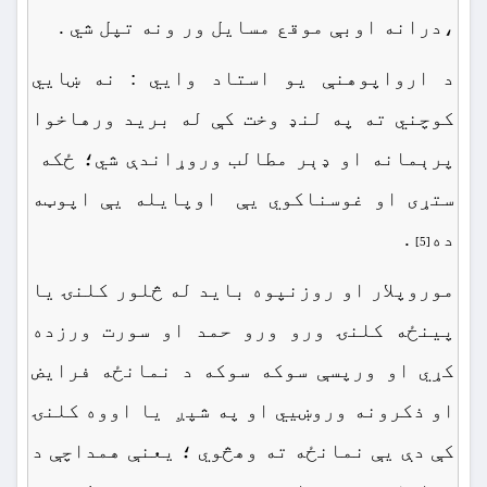
،درانه اوبې موقع مسایل ور ونه تپل شي .
د ارواپوهنې یو استاد وايي : نه ښایي
کوچني ته په لنډ وخت کې له بريد ورهاخوا
پرېمانه او ډېر مطالب وروړاندې شي؛ ځکه
ستړی او غوسناکوي یې اوپایله یې اپوټه
ده
.
[5]
موروپلار او روزنپوه باید له څلور کلنۍ یا
پینځه کلنۍ ورو ورو حمد او سورت ورزده
کړي او ورپسې سوکه سوکه د نمانځه فرایض
او ذکرونه وروښیي او په شپږ یا اووه کلنۍ
کې دې یې نمانځه ته وهڅوي ؛ یعنې همداچې د