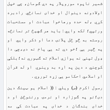
شمېر ناپوه موروپلار په دې ګومان، چې خپل
اولادونه دینوال او خدای نمانځي رادبره
کړي ،له حده ورهاخوا عبادت او مستحبات
ورتپي؛ لکه وایي : باید هر ګهیځ تر نمانځه
روسته به څو ځل پلانۍ دعا او ذکر وایي او
په څېر یې ؛خو دې ته یې پام نه دی،چې دا
ډول تپنې نه یوازې اسلام ته ګټورې نه؛بلکې
کوچني د دین په اړه بد وینوي او له قرآن
او اسلامي احکامو یې زړه توروي .
رسول اکرم (ص) ویلي : (( اسلام یو ټینګ دین
دی؛نو په ګوزاره او نرمۍ ورننوځئ او د
خدای بندګان د خدای په عبادت کې مه