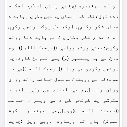
نو له پېغمبره (ص) مې ځينې اسلامي احکام
زده کړل؛لکه که انسان پرنجی وکړي ،باید د
خدای شکر وکاږي اوکه بل څوک پرنجی وکړي
او د خدای شکر وکاږي ؛ نو باید دعا ورته
وکړي؛یعنې ورته ووایې :((یرحمک الله )).یوه
ورځ مې په پېغمبر (ص) پسې نمونځ کاوه،چا
پرنجی وکړ،و مې ویل: ((یرحمک الله ))چې دا
غونډله مې وویله؛نو ټول جماعت راته وران
وران ولیدل،و مې لیدل، چې ولې راته د
سترګو په کونجو کې داسې وینئ ؟ جماعت
((سبحان الله ))وویل،چې پېغمبر اکرم
نمونځ پای ته ورساوه ،ویې ویل :چاپه