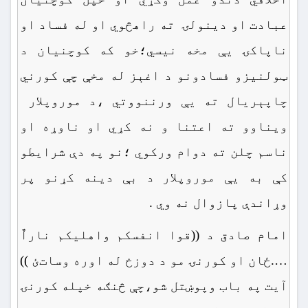
عبادت او دینولۍ ته راهڅوي او له فساد او
ناپاکۍ یې مخه نیسي؛خو که کوچنیان د
ټولنیزو فسادونو د اغېز له مخې چې کورني
چاپېریال ته یې ورننووتي ،د موروپلار
ویناوو ته اعتنا و نه کړي او ناوړه او
ناسم چلن ته دوام ورکوي ؛نو په دې شرایطو
کې به یې موروپلار د بې دینه کړنو پر
وړاندې پازوال نه وي .
امام صادق د ((قوا انفسکم واهلیکم ناراٌ
….ځان او کورنۍ مو د دوزخ له اوره وساتﺉ ))
آیت په باب وپوښتل شو،چې څنګه خپله کورنۍ