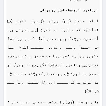
د پېغمبر اکرم (ص) د ګوزارې بېلګې
امام صادق (رح) ویلي :((رسول اکرم (ص)
نمانځه ته ودرېد او حسین [چې کوچنی و]د
آنحضرت ترڅنګ و،پېغمبر (ص) تکبیر ووایه؛
خو حسین ونشو ویلای، پېغمبراکرم بیا
تکبیر ووایه ؛خو بیا هم حسین ونشو ویلای،
تردې چې پېغمبراکرم (ص) تکبیرونه وویل او
حسین په اووم ځل وویلای شو؛نوځکه د نمانځه
په لومړیو کې ــــ اوه ځل تکبیر ویل سنت
شو
))
[19]
هلال بن حکم (رض) وایي :چې مدینې ته راغلم ؛