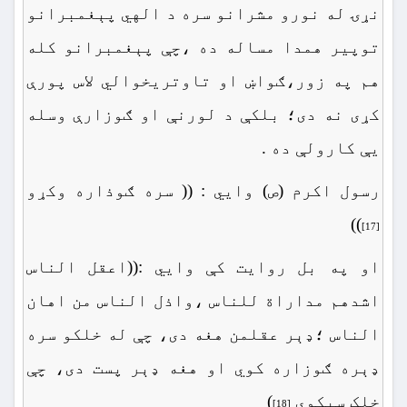
نړۍ له نورو مشرانو سره د الهي پېغمبرانو
توپیر همدا مساله ده ،چې پېغمبرانو کله
هم په زور،ګواښ او تاوتریخوالي لاس پورې
کړی نه دی؛ بلکې د لورنې او ګوزارې وسله
یې کارولې ده .
رسول اکرم (ص) وایي : (( سره ګوذاره وکړو
))
[17]
او په بل روایت کې وایي :((اعقل الناس
اشدهم مداراة للناس ،واذل الناس من اهان
الناس ؛ډېر عقلمن هغه دی، چې له خلکو سره
ډېره ګوزاره کوي او هغه ډېر پست دی، چې
خلک سپکوي
)
[18]