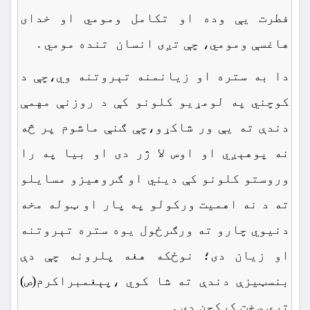
فطرت یې وده او تکامل ومومي او خدای
هاغسې ومومي، چې تږی انسان تنده مومي .
دا به ستره او زیانمنه تېروتنه وي،چې د
کوچني په لومړیو کلونو کې د روزنې مهمې
دندې ته یې ور شاکړو،چې ګنې ماشوم پر څه
نه پوهېږي او اوس لا ژر دی او بیا په را
وروستو کلونو کې دیني او ګروهیزو مسایلو
ته د نه اهمیت ورکولو په پار او ټوله مخه
دنیوي چارو ته ورګرځول یوه ستره تېروتنه
او زیان دی؛ نوځکه هغه پلرونه چې دې
بنسټیزې دندې ته شا کوي ،پېغمبراکرم(ص)
ترې سخت کرکجن دی .