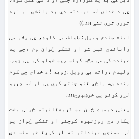
چې د خدای له عبادته دې بد رانشي او زړه
توری ترې نشې
.))
[10]
امام صادق وویل : طواف مې کاوه، چې پلار مې
راباندې تېر شو او تنکی ځوان وم ،چې په
عبادت کې مې هڅه کوله ،په خولو کې یې ډوب
ولیدم ،راته یې وویل :زویه ! د خدای چې کوم
بنده ښه راځي ؛نو جنتي کوي یې او له ډېرو
لږو کړنو یې خوښېږي
.
[11]
یعنې دومره ځان مه کړوه؛البته ځینې وخت
پکار دي روزنپوه کوچنی او تنکی ځوان یو
لړ مستجي عباداتو ته اړ کړي؛ خو هله دې