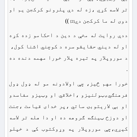
تر لاسه کړي ،زه له دې پلرونو کرکجن یم او
دوی له ما کرکجن دي
))
[2]
ددې روایت له مخې د دین د احکامو زده کړه
او له دیني حقایقو سره د کوچني اشنا کول،
د موروپلار په تېره پلار خورا مهمه دنده ده
.
خورا مهم څیز، چې اولادونه مو له ډول ډول
فرهنګي،ټولنيزو ،اخلاقي او وټیزو مفاسدو
او بې لارېتوبۍ ساتي ،پر خدای قیامت ،جنت
او دوزخ ټینګه ګروهه ده او دا هله تر لاسه
کېږي،چې موروپلار په وړوکتوب کې د خپلو