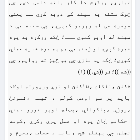
غواړي، ورکړم دا کار راته داسې دی، چې
څوک ستنه په سیند کې ډوبه کړي ــ یعنې
هومره مې له زېرمو کمېږي، چې ستنه یې د
سیند له اوبو کموي ـــ؛ ځکه ورکړه په یوه
خبره کېږي او ژمنه مې هم په یوه خبره عملي
کېږي؛ ځکه په مازې چې یو څيز ته ووایم، چې
((شه ))؛نو ((شي )) (۱)
۷کلن ،۱۰کلن ،۱۵کلن او ترې ورپورته اولاد
باید پر سم اودس کولو ، تیمم ،نمونځ
،روژې ،پاکوالي ،چټلۍ اوپر نورو دیني
احکامو ځان پوه او عمل پرې وکړي ،کومه
نجلۍ چې پېغله شي ،باید د حجاب ،محرم و