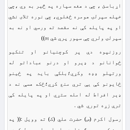
اړباسئ ، چې د هغه سپاره په څېر به وي ،چې
خپله سپرلۍ هومره ځغلوي، چې نوره تلای نشي
او په پایله کې نه مقصد ته ورسي او نه به
سپرلۍ ولري چې سپور پرې شي
))
[9]
روزنپوه دې پر کوچنیانو او تنکیو
ځوانانو د ډېرو او درنو عباداتو له
ورتپلو ډډه وکړي؛بلکې باید په ځینو
ځایونو کې یې ترې منع کړي؛ځکه هسې نه د
ډېر افراط له امله ستړي او په پایله کې
ترې زړه توري شي .
رسول اکرم (ص) حضرت علي (ک) ته وویل :(( په
دین کې به په ګوزاره چلې او داسې عمل کوه،