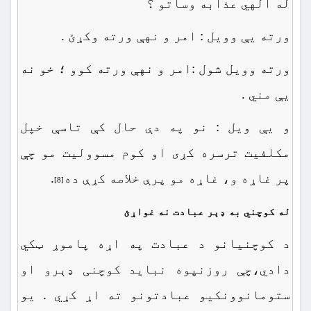
له الهي عذابه وساتو ؟
ورته یې وویل : امر و نهې ورته وکړئ .
ورته وویل شول :امر و نهې ورته کوو ؛ خو نه
یې مني .
و یې ویل : نو په دې حال کې تاسې خپل
مکلفیت ترسره کړی او کوم مسوولیت مو چې
پر غاړه و، غاړه مو پرې خلاصه کړې ده
.
[8]
له کوچني به ډېر عبادت نه غواړئ
د کوچنیانو د عبادت په اړه پاموړ ټکي
دادي،چې روزنپوه نباید کوچنی ډېرو او
ستومانوونکیو عبادتونو ته اړ کړي . یو