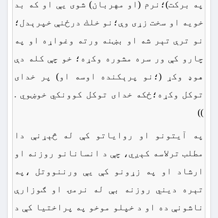
په بركت)؛نرم (او مهربان) شوى يې او كه بد
خويه او سخت زړى وې؛نو خلك درځنې خپرېدل؛
نو ترې تېر شه او بښنه ورته وغواړه او په
چارو كې ور سره مشوره وكړه؛ خو چې کله دې
هوډ وکړ (؛نو پرېکنده اوسه او) پر خداى
توكل وكړه؛ځكه خداى توكل كوونكي خوښوي .
))
په آیتونو او روایاتو کې له څېړنې دا
مطلب ترلاسه کېږي، چې د انسانانو روزنه او
ارشاد او په زړونو کې یې ورننووتل ،په
تېره دیني روزنه بې له نرمۍ او ګوزارې
ناشونې ده او د خپلو موخو په پراختیا کې د