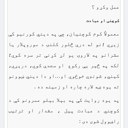
عمل وکړو ؟
کوچنی او عبادت
معمولاً کوم کوچنیان، چې په دیني کورنیو کې
زېږي ؛نو له درې څلور کلنۍ د موروپلار یا
مشرانو په لاروۍ یو لړ کړنې تر سره کوي؛
لکه په څېر یې رکوع او سجدې کوي، درېږي،
کېني، شونډې خوځوي او…او دا دیني ښوونو
ته یوه ښه لاره چاره او زمینه ده .
په یوه روایت کې په بېلا بېلو عمرونو کې د
کوچني د عبادت پیل ، مقدار او ترتیب
راښوول شوی دی :