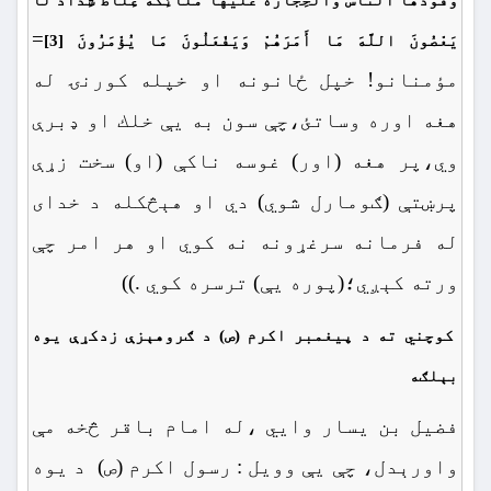
وَقُودُهَا النَّاسُ وَالْحِجَارَةُ عَلَيْهَا مَلَائِكَةٌ غِلَاظٌ شِدَادٌ لَا
=
يَعْصُونَ اللَّهَ مَا أَمَرَهُمْ وَيَفْعَلُونَ مَا يُؤْمَرُونَ
[3]
مؤمنانو! خپل ځانونه او خپله كورنۍ له
هغه اوره وساتئ،چې سون به يې خلك او ډبرې
وي،پر هغه (اور) غوسه ناكې (او) سخت زړې
پرښتې (ګومارل شوي) دي او هېڅکله د خداى
له فرمانه سرغړونه نه کوي او هر امر چې
ورته كېږي؛(پوره يې) ترسره كوي .))
کوچني ته د پیغمبر اکرم (ص) د ګروهېزې زدکړې یوه
بېلګه
فضیل بن یسار وایي ،له امام باقر څخه مې
واورېدل، چې یې وویل : رسول اکرم (ص) د یوه