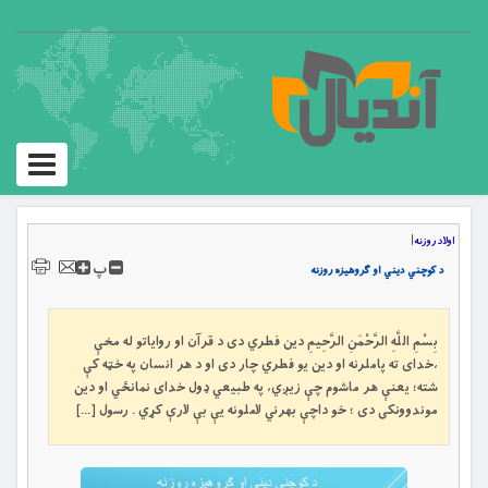
Toggle
igation
اولاد روزنه
|
پ
د کوچني دیني او ګروهيزه روزنه
بِسْمِ اللَّهِ الرَّحْمَنِ الرَّحِيمِ دین فطري دی د قرآن او روایاتو له مخې
،خدای ته پاملرنه او دین یو فطري چار دی او د هر انسان په خټه کې
شته؛ یعنې هر ماشوم چې زيږي، په طبیعي ډول خدای نمانځي او دین
موندوونکی دی ؛ خو داچې بهرني لاملونه یې بې لارې کړي . رسول […]