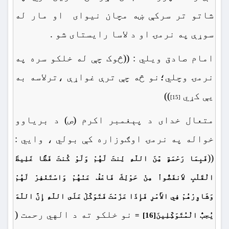
شاتو تر سرکې ښه مچان نیوای او مار له
سوړې په نرمۍ او د لاسا رایستای شو .
امام صادق ویلي : ((څوک چې له خلکو سره په
نرمۍ وچلي؛نو څه چې ترې غواړې ،ترلاسه به
یې کړي
))
[15]
متعال خدای د پېغمبر اکرم (ص) د بریاوو
خواله په نرمۍ اوګوزاره کې بولي ، وایي :
((
فَبِمَا رَحْمَةٍ مِّنَ اللّهِ لِنتَ لَهُمْ وَلَوْ كُنتَ فَظًّا غَلِيظَ
الْقَلْبِ لاَنفَضُّواْ مِنْ حَوْلِكَ فَاعْفُ عَنْهُمْ وَاسْتَغْفِرْ لَهُمْ
وَشَاوِرْهُمْ فِي الأَمْرِ فَإِذَا عَزَمْتَ فَتَوَكَّلْ عَلَى اللّهِ إِنَّ اللّهَ
نو خلكو ته د الهي رحمت (
يُحِبُّ الْمُتَوَكِّلِينَ
[16]
=