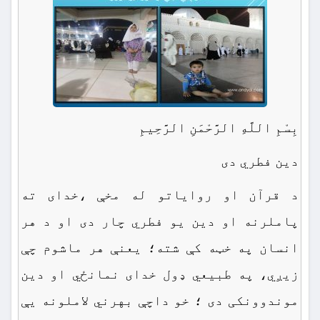
بِسْمِ اللَّهِ الرَّحْمَنِ الرَّحِيمِ
دین فطري دی
د قرآن او روایاتو له مخې ،خدای ته
پاملرنه او دین یو فطري چار دی او د هر
انسان په خټه کې شته؛ یعنې هر ماشوم چې
زيږي، په طبیعي ډول خدای نمانځي او دین
موندوونکی دی ؛ خو داچې بهرني لاملونه یې