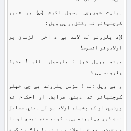
روایت شوی،چې رسول اکرم (ص) یو شمېر
کوچنیانو ته وکتل،و یې ویل :
((د پلرونو له لاسه یې د اخر الزمان پر
اولادونو افسوس!
ورته وویل شول : یارسول الله ! مشرک
پلرونه یې ؟
و یې ویل :نه ! مؤمن پلرونه یې چې خپلو
کوچنیانو ته دیني فرایض او احکام نه
ورښیي او که پخپله اولاد یو لړ دیني مسایل
زده کړي ،پلرونه یې د کولو مخه نیسي او دا
یې خوښیږي، چې اولاد یې د دنیا ناڅیزه ګټه