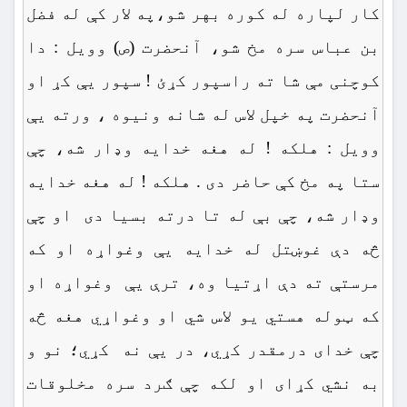
کار لپاره له کوره بهر شو،په لار کې له فضل
بن عباس سره مخ شو، آنحضرت (ص) وویل : دا
کوچنی مې شا ته راسپور کړئ ! سپور یې کړ او
آنحضرت په خپل لاس له شانه ونیوه ، ورته یې
وویل : هلکه ! له هغه خدایه وډار شه، چې
ستا په مخ کې حاضر دی . هلکه ! له هغه خدایه
وډار شه، چې بې له تا درته بسیا دی او چې
څه دې غوښتل له خدایه یې وغواړه او که
مرستې ته دې اړتیا وه، ترې یې وغواړه او
که ټوله هستي یو لاس شي او وغواړي هغه څه
چې خدای درمقدر کړي، در یې نه کړي؛ نو و
به نشي کړای او لکه چې ګرد سره مخلوقات