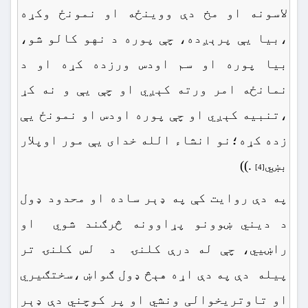
لاسونه او مخ دې ووینځه او نمونځ وکړه
،بیا یې پرېږده، چې پوره د نهو کالو شو،
بیا پوره او سم اودس ورزده کړه او د
نمانځه امر ورته کېږي او چې یې و نه کړ
،تنبیه کېږي او چې پوره اودس او نمونځ یې
زده کړه؛نو انشاء الله خدای یې مور اوپلار
بښي
.))
[4]
په دې روایت کې په ډېر ساده او محدود ډول
د دیني ښوونو پړاوونه څرګند شوي او
راښيي، چې له درې کلنۍ د لس کلنۍ تر
پیله دې په دې اړه هېڅ ډول ګواښ ،سختګیري
او تاوتریخوالی ونشي او پر کوچني دې ډېر