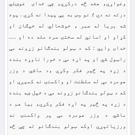
وغواړي، هغه څه درکړي، چې خدای غوښتي
درته نه دي ؛ نو وس به یې پیدا نه کړي . پوه
شه بریا له صبر ، خوشحالي له خپګان او
کړاو او اساني له سختۍ سره مله ده او ….
خدای وایي : که د ټولو بندګانو زړونه مې
راټول شي او په اړه مې د خورا ناوړه بنده
د زړه په څېر فکر وکړي ،د ماشي د وزر
هومره مې له سلطنت او واکمنۍ نه کمېږي او
که د ټولو بندګانو زړونه مې د خپل ښه بنده
د زړه په څېر په اړه فکر وکړي، بیا هم د
ماشي د وزر هومره مې پر واکمنۍ نه
ورزیاتېږي اوکه ټولو بندګانو ته چې څه