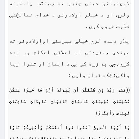
کوچنیانو دیني چارو ته ټینګه پاملرنه
ولري او د خپلو اولادونو د خدای نمانځنې
فطرت خړوب کړي .
پلار دنده لري خپلې مېرمنې اواولادونو ته
عبادي ،عقیدتي او اخلاقي احکام ور زده
کړي،چې په زړه کې یې د ایمان او تقوا رڼا
ولګي؛ځکه قرآن وایي :
((
عَسَى رَبُّهُ إِن طَلَّقَكُنَّ أَن يُبْدِلَهُ أَزْوَاجًا خَيْرًا مِّنكُنَّ
مُسْلِمَاتٍ مُّؤْمِنَاتٍ قَانِتَاتٍ تَائِبَاتٍ عَابِدَاتٍ سَائِحَاتٍ
ثَيِّبَاتٍ وَأَبْكَارًا
يَا أَيُّهَا الَّذِينَ آمَنُوا قُوا أَنفُسَكُمْ وَأَهْلِيكُمْ نَارًا