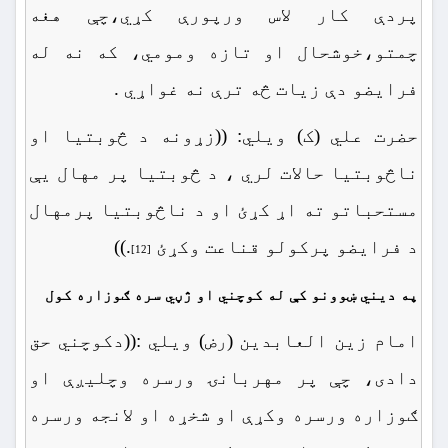
پردې کار لاس ورپورې کړي،چې هغه
چمتو،خوشحال او تازه ومومي، که نه له
فرایضو دې زیات څه ترې نه غواړي .
حضرت علي (ک) ویلي: ((زړونه د څوبتیا او
ناڅوبتیا حالات لري ، د څوبتیا پر مهال یې
مستحباتو ته اړ کړئ او د ناڅوبتیا پرمهال
د فرایضو پرکولو قناعت وکړئ
.))
[12]
په دیني ښوونو کې له کوچني او ژڼي سره ګوزاره کول
امام زین العابدین (رض) ویلي :((دکوچني حق
دادی، چې پر مهربانۍ ورسره وچلیږې او
ګوزاره ورسره وکړې او شخړه او لانجه ورسره