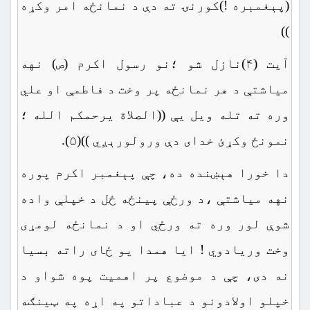
(پېغمبره !)کورنۍ ته دې د نمانځه امر وکړه
))
آیت (۴)نازل شو ؛نو رسول اکرم (ص) نهه
میاشتې د هر نمانځه پر وخت د فاطمې او علي
وره ته تله ویل یې ((الصلاة یرحمکم الله ؛
نمونځ وکړئ خدای دې ورولورېږي ))(۵).
دا خورا هېښنده ده، چې پېغمبر اکرم پوره
نهه میاشتې ،د ورځې پینځه ځل د خپلې واده
شوې لور وره ته ورځي او د نمانځه لومړی
وخت وریادوي ! ایا همدا یو ځای راته بسیا
نه دی، چې د موضوع پر اهمیت پوه شواو د
خپلو اولادونو د عباداتو په اړه په ټینګه