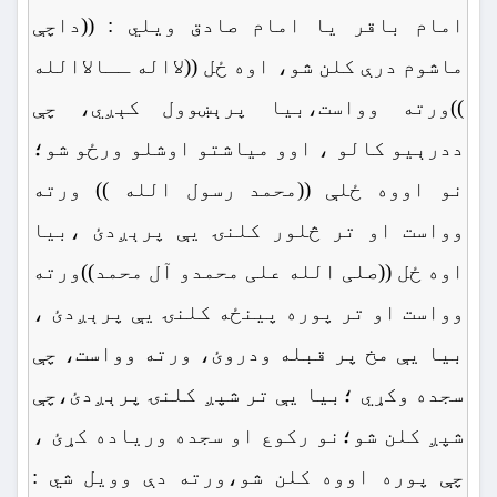
امام باقر یا امام صادق ویلي : ((داچې
ماشوم درې کلن شو، اوه ځل ((لااله ــالاالله
))ورته وواست،بیا پرېښوول کېږي، چې
ددرېیو کالو ، اوو میاشتو اوشلو ورځو شو؛
نو اووه ځلې ((محمد رسول الله )) ورته
وواست او تر څلور کلنۍ یې پرېږدئ ،بیا
اوه ځل ((صلی الله علی محمدو آل محمد))ورته
وواست او تر پوره پينځه کلنۍ یې پرېږدئ ،
بیا یې مخ پر قبله ودروئ، ورته وواست، چې
سجده وکړي ؛بیا یې تر شپږ کلنۍ پرېږدئ،چې
شپږ کلن شو؛نو رکوع او سجده وریاده کړئ ،
چې پوره اووه کلن شو،ورته دې وویل شي :