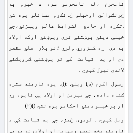
نامحرم ،له نامحرمو سره د خبرو په
څرنګوالي اوخپلو ځانګړو مسائلو پوه شي
.تکړه او جامع الشرایط عالم وپېژني،چې
خپلې دیني پوښتنې ترې وپوښتي اوکه اولاد
په دې اړه کمزوري ولري ؛نو پلار اصلي مقصر
دی او په قیامت کې تر پوښتنې ګروېګنې
لاندې نيول کېږي .
رسول اکرم (ص) ویلي :((د یوه نارینه ستره
ګناه داده، چې مېرمن او اولاد یې ناپوه وي
او پر خپلو دیني احکامو پوه نشي ))(۲)
ویل کېږي : لومړی څيز، چې په قیامت کې د
نارینه مخه نیسي ،مېرمن او اولادونه به یې