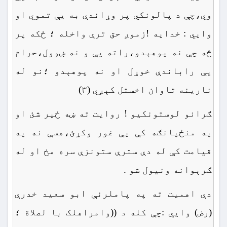
وي،چې د پالونکي پر وړاندې به یې تموي او
وایي : خدایه !زموږ حق ترې واخله ؛ ځکه پر
څه چې نه پوهېدو،راته یې و نه ښوول،حرام
یې راباندې خوړل او نه پوهېدو ؛نو له
نارینه تاوان اخستل کېږي (۳)
ګرانو لوستونکیو ! روایت ته ښه ځير شئ او
په منځپانګه کې یې غور وکړئ،هسې نه په
قیامت کې له دې سترې ستونزې سره مخ او له
ګرېوانه ونیول شو .
دې اهمیت ته په پاملرنې ابو سعید خدرې
(رض) وایي :چې کله د ((وامراهلک با لصلاة ؛