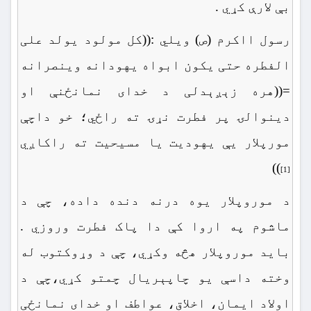
بې لارې کړي .
رسول ااکرم (ص) ویلي :((کل مولود یولد علی
الفطره حتی یکون ابواه یهودانه وینصرانه
=((هره زېږېدلی د خدای نمانځنې او
دینوالۍ پر فطرت نړۍ ته راځي؛ خو داچې
مورپلار یې یهودیت یا مسیحیت ته راکاږي
))
[1]
د موروپلار یوه درنه دنده داده، چې د
ماشوم په اروا کې دا پاک فطرت وروزي .
باید موروپلار هڅه وکړي، چې د وړوکتوب له
وخته داسې یو چاپېریال چمتو کړي،چې د
اولاد ایمان، اخلاق، عواطف او خدای نمانځی