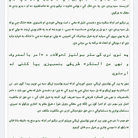
او پسند سره پردی دی. په دې حال کې د ټولنې خاوره د نېکیو ودې ته حاصلخیزه ده او د بدیو ودې ته
مجال نه ورکوي.
پر نېکیو امر او له منکره منع د همدې دلیل له مخې د امت یووالی خوندي او تامینوي. هغه خلک چې یو له
بل سره پردي دي، د یو بل پر وړاندې حساسیت نه ښیي، د نورو ښه او بد په ځان پورې اړوند نه بولي او یو
بل په یوې بېړۍ کې سپاره او په خپل برخلیک کې اغېزمن نه بولي؛ نو جوته ده چې دا خلک به خپاره واره
وي او د یووالي او اتحاد له برکته به بې برخې وي.
په نوې نړۍ کې ستر ټولنیز تحولات، د «امر بالمعروف
و نهی عن المنکر» طریقې بنسټیزې بیا کتنې ته
اړمنوي
زموږ په پېر کې ټولنېزې اړیکې، ډېرې اوړېدلي او له تېرو ټولنیزو اړیکو سره یې توپیر پیدا کړی دی. نن
انسانان په نویو اړیکو یو له بل سره نښلي چې په تېرو کې نه وې؛ نو د همدې دلیل له مخې موږ باید د «امر
بالمعروف و نهی عن المنکر» طریقې له سره تعریف کړو. البته په خپل ځان کې د دې حق او مکلفیت
اصل ډېر مهم دی او اجرا کول یې (لکه چې مخکې وویل شو) د هیڅ مقام په اجازې ورکولو نه تمېږي.
مسلمان یوازې په مسلمانوالي د دې حق درلودونکی او پر دې مکلفیت مکلف دی.
خو مهم دا دی چې نوی پېر او نوې ټولنیزې اړیکې وپېژنو او پر نېکیو امر او له بدیو منع په دقیقه مانا ځای
ته راولو او دا مهمې چارې پر خپل سم ځای کینوو.