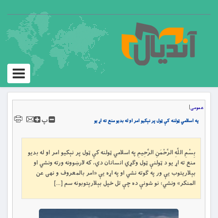
Toggle
igation
عمومی
|
پ
په اسلامي ټولنه کې ټول پر نېکیو امر او له بدیو منع ته اړ یو
بِسْمِ اللَّهِ الرَّحْمَنِ الرَّحِيمِ په اسلامي ټولنه کې ټول پر نېکیو امر او له بدیو
منع ته اړ یو د ټولنې ټول وګړي انسانان دي، که لارښوونه ورته ونشي او
بېلاریتوب یې ور په ګوته نشي او په اړه یې «امر بالمعروف و نهی عن
المنکر» ونشي؛ نو شونې ده چې تل خپل بېلارېتوبونه سم […]