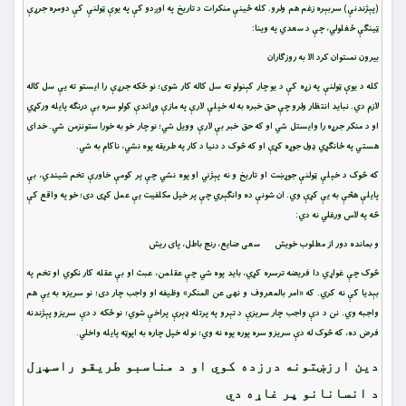
(پېژندنې) سربېره زغم هم ولرو. کله ځینې منکرات د تاریخ په اوږدو کې په یوې ټولنې کې دومره جرړې
ټینګې ځغلولي، چې د سعدي په وینا:
بيرون نمى‏توان كرد الا به روزگاران
کله د یوې ټولنې په زړه کې د یو چار کېنولو ته سل کاله کار شوی؛ نو ځکه جرړې را ایستو ته یې سل کاله
لازم دي. نباید انتظار ولرو چې حق خبره به له خپلې لارې په مازې وړاندې کولو سره بې درنګه پایله ورکړي
او د منکر جرړه را وایستل شي او که حق خبر بې لارې وویل شي؛ نو چار خو به خورا ستونزمن شي. خدای
هستي په ځانګړي ډول جوړه کړې او که څوک د دنیا د کار په طریقه پوه نشي، ناکام به شي.
که څوک د خپلې ټولنې جوړښت او تاریخ و نه پېژني او پوه نشي چې پر کومې خاورې تخم شیندي، بې
پایلې هڅې به یې کړې وي. ان شونې ده وانګېري چې پر خپل مکلفیت یې عمل کړی دی؛ خو په واقع کې
څه په لاس ورغلي نه دي:
و بمانده دور از مطلوب خويش سعى ضايع، رنج باطل، پاى ريش‏
څوک چې غواړي دا فریضه ترسره کړي، باید پوه شي چې عقلمن، عبث او بې عقله کار نکوي او تخم په
بېدیا کې نه کري. که «امر بالمعروف و نهی عن المنکر» وظیفه او واجب چار دی؛ نو سریزه به یې هم
واجبه وي. نن د دې واجب چار سریزې د تېرو په پرتله ډېرې پراخې شوي؛ نو ځکه د دې سریزو پېژندنه
فرض ده، که څوک له دې سریزو سره پوره پوه نه وي؛ نو له خپل چاره به اپوټه پایله واخلي.
دین ارزښتونه درزده کوي او د مناسبو طریقو راسپړل
د انسانانو پر غاړه دي