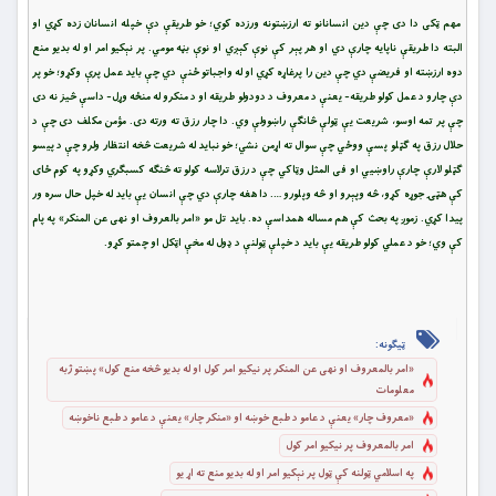
مهم ټکی دا دی چې دین انسانانو ته ارزښتونه ورزده کوي؛ خو طریقې دې خپله انسانان زده کړي او
البته دا طریقې ناپایه چارې دي او هر پېر کې نوې کېږي او نوې بڼه مومي. پر نېکیو امر او له بدیو منع
دوه ارزښته او فریضې دي چې دین را پرغاړه کړي او له واجباتو ځنې دي چې باید عمل پرې وکړو؛ خو پر
دې چارو د عمل کولو طریقه- یعنې د معروف د دودولو طریقه او د منکرو له منځه وړل- داسې څیز نه دی
چې پر تمه اوسو، شریعت یې ټولې څانګې راښوولې وي. دا چار رزق ته ورته دی. مؤمن مکلف دی چې د
حلال رزق په ګټلو پسې ووځي چې سوال ته اړمن نشي؛ خو نباید له شریعت څخه انتظار ولرو چې د پیسو
ګټلو لارې چارې راوښیي او فی المثل وټاکي چې د رزق ترلاسه کولو ته څنګه کسبګري وکړو په کوم ځای
کې هټۍ جوړه کړو، څه وپېرو او څه وپلورو …. دا هغه چارې دي چې انسان یې باید له خپل حال سره ور
پیدا کړي. زموږ په بحث کې هم مساله همداسې ده. باید تل مو «امر بالعروف او نهی عن المنکر» په پام
کې وي؛ خو د عملي کولو طریقه یې باید د خپلې ټولنې د ډول له مخې اټکل او چمتو کړو.
ټیګونه:
«امر بالمعروف او نهی عن المنکر پر نیکیو امر کول او له بدیو څخه منع کول» پښتو ژبه
معلومات
«معروف چار» یعنې د عامو د طبع خوښه او «منکر چار» یعنې د عامو د طبع ناخوښه
امر بالمعروف پر نیکیو امر کول
په اسلامي ټولنه کې ټول پر نېکیو امر او له بدیو منع ته اړ یو