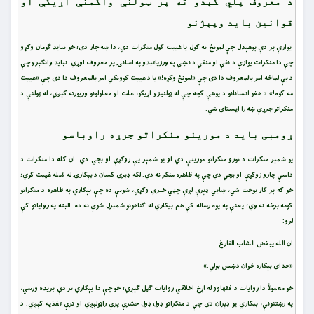
د معروف پلي کېدو ته پر ټولنې واکمنې اړیکې او
قوانین باید وپېژنو
یوازې پر دې پوهېدل چې لمونځ نه کول یا غیبت کول منکرات دي، دا ښه چار دی؛ خو نباید ګومان وکړو
چې دا منکرات یوازې د نفې او منفي د نښې په ورزیاتېدو په اسانۍ پر معروف اوړي. نباید وانګېرو چې
د بې لماځه امر بالمعروف دا دی چې «لمونځ وکړه!» یا د غیبت کوونکي امر بالمعروف دا دی چې «غیبت
مه کوه!» د هغو انسانانو د پوهې کچه چې له ټولنیزو اړیکو، علت او معلولونو ورپورته کېږي، له ټولنې د
منکراتو جرړې ښه را ایستای شي.
ړومبی باید د مورینو منکراتو جرړه راوباسو
یو شمېر منکرات د نورو منکراتو مورینې دي او یو شمېر یې زوکړې او بچي دي. ان کله دا منکرات د
داسې چارو زوکړې او بچي دي چې په ظاهره منکر نه دي. لکه ډېری کسان د بېکارۍ له لامله غیبت کوي؛
خو که پر کار بوخت شي، ښایي ډېرې لږې چټي خبرې وکړي، شونې ده چې بېکاري په ظاهره د منکراتو
کومه برخه نه وي؛ یعنې په یوه رساله کې هم بیکاري له ګناهونو شمېرل شوې نه ده. البته په روایاتو کې
لرو:
ان الله يبغض الشاب الفارغ‏
«خدای بېکاره ځوان دښمن بولي.»
خو معمولاً دا روایات د فقهاوو له اړخ اخلاقي روایات ګڼل ګېږي؛ خو چې دا بېکاري تر دې بریده ورسي،
په رښتنونې، بېکاري یو ډېران دی چې د منکراتو ډول ډول حشرې پرې راټولېږي او ترې تغذیه کېږي. د