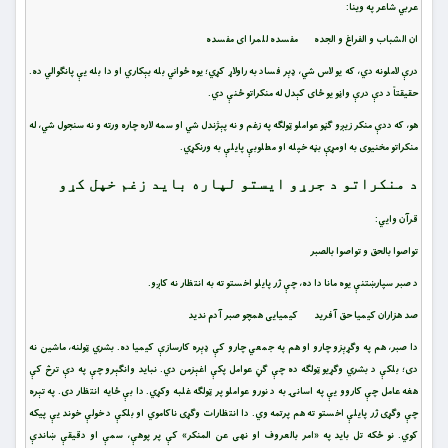
عربي شاعر په وینا:
ان الشباب و الفراغ و الجده مفسده للمرا اى مفسده‏
درې لاملونه دي، که یو لاس شي، ډېر فساد به راولاړ کړي؛ یوه ځواني بله بېکاري او دا بله یې پانګوالي ده.
حقیقتاً د دې درې واڼو یو ځای کېدل له منکراتو ځنې دي.
هو، که ددې منکر زیږو ګڼو عواملو ټولګه په زغم و نه پېژندل شي او سمه لاره چاره ورته و نه سنجول شي، له
منکراتو مخنیوی به اومړې بڼه خپله او مطلوبې پایلې به ورنکړي.
د منکراتو د جرړو ایستو لپاره باید زغم خپل کړو
قرآن وایي:
تواصوا بالحق و تواصوا بالصبر
د صبر سپارښتنې یوه مانا دا ده، چې ژر پایلو اخستو ته به انتظار نه کاږو.
صد هزاران كيميا حق آفريد كيميايى همچو صبر آدم نديد
دا صبر، هم په وګړېزو چارو او هم په جمعي چارو کې ډېره کارسازې کیمیا ده. بشري ټولنه، ماشین نه
دی؛ بلکې د بشري وګړیو ټولګه ده چې ګڼ عوامل پکې اغېزمن دي. نباید وانګېرو چې په دې ترڅ کې
هغه عامل چې کاروو یې په اسانۍ به د نورو عواملو پر ټولګه غلبه وکړي. دا بې ځایه انتظار دی. په تېره
چې وګړی ژر پایلې اخستو ته هم پرتمه وي. دا انتظارات وګړی ناکاموي او بلکې د خولې خوند یې پیکه
کوي. نو ځکه تل باید په «امر بالعروف او نهی عن المنکر» کې پر پوهې، سمې او دقیقې ښاندې