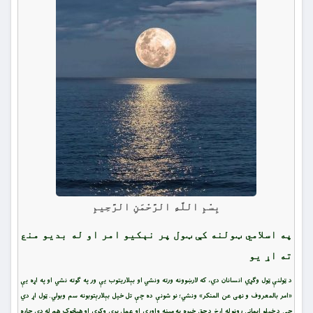
بِسْمِ اللَّهِ الرَّحْمَنِ الرَّحِيمِ
په اسلامي ټولنه کې ټول پر نېکیو امر او له بدیو منع
ته اړ یو
د ټولنې ټول وګړي انسانان دي، که لارښوونه ورته ونشي او بېلاریتوب یې ور په ګوته نشي او په اړه یې
«امر بالمعروف و نهی عن المنکر» ونشي؛ نو شونې ده چې تل خپل بېلارېتوبونه سم وبولي. ټول اړ دي
چې د خپلو ایماني روڼو له اړخ د حق خبره په مینه واوري او عمل پرې وکړي او هیڅوک هم له دې چاره