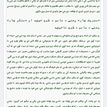
دا په واکمنۍ کې د علي (ک) چلن او سپارښتنې وې او دا هم حق او بلکې د خلکو مکلفیت دی چې په
دې مهم چار لاس پورې کړي. دا مطلب د هغو نظامونو په هکله دی چې د واکمنو او اولس ترمنځ دوستي
وي، د یو بل خبرې اوري او مؤظف دي چې حق واوري او عمل پرې وکړي.
«معروف چار» یعنې د عامو د طبع خوښه او «منکر چار»
یعنې د عامو د طبع ناخوښه
پر نېکیو امر او له بدیو منع یو لړ معلوماتي بنسټونو ته اړمن دی. یعنې انسان باید پوه شي چې «ښه» او
«بد» کوم دي. بېشکه، جاهل حق نلري، دې کار ته ورننوځي؛ نو ځکه لازم دي یو نظام ولرو چې دا
خبرتیاوې عمومي فرهنګ ته ور دننه کړي او خلک ورو ورو ومومي چې «ښه» او «بد» کوم دي. له آره
قرآن چې د «معروف» او «منکر» تعبیر کارولی؛ خورا مناسب او زړه راښکونی تعبیر دی. «معروف»
یعنې څه چې عرف (او دود) یې خوښوي او منکر «منکر» یعنې څه چې عرف ترې نټه کوي او بد یې ګڼي.
تقریباً دا دواړه اصطلاحات د عمومي خوښې (پسند) او ناخوښۍ (ناپسند) پر مانا دي. له دې مانا ګټنه
کېږي چې دا «بد» او «نېکي» باید ولسي او عام فرهنګ ته ور دننه کړای شي چې د خلکو د خوښې او
ناخوښې برخه وګرځي. په رښتینه کې پر نېکیو د امر او د بدیو له منع یو مهم خاصیت همدا دی چې
معروف، معروف کړي او منکر، منکر کړي؛ یعنې داسې وکړي چې ښکلې چارې له عامه او ولسي ذوقه
پردۍ نکړي او بدې چارې د عامه او ولسې ذوق بدې راشي. په بله وینا عام خلک لومړی باید دا چارې
وپېژني او دویم د ذوق، درک او موندنې د فرهنګ درلودونکي شي، چې خود په خوده د چارو د طبع په
صرافۍ کې معروف جذب او منکر وشړي.
په دې وخت کې ویلای شو چې ټولنه مو، داسې یوه ټولنه شوې چې پکې پر نېکیو امر کېږي- یعنې
معروف خپل ځای نیسي- او له منکره نهې کېږي- یعنې منکر ځای نیوای نشي او تل د ټولنې له خوښې