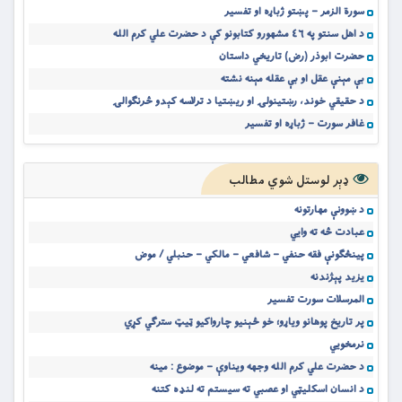
سورة الزمر – پښتو ژباړه او تفسیر
د اهل سنتو په ٤٦ مشهورو کتابونو کې د حضرت علي کرم الله
حضرت ابوذر (رض) تاریخي داستان
بې مېنې عقل او بې عقله مېنه نشته
د حقیقي خوند، رښتینولۍ او ریښتیا د ترلاسه کېدو څرنګوالۍ
غافر سورت – ژباړه او تفسیر
ډېر لوستل شوي مطالب
د ښوونې مهارتونه
عبادت څه ته وايي
پينځګونې فقه حنفي – شافعي – مالکي – حنبلي / موض
يزيد پېژندنه
المرسلات سورت تفسیر
پر تاریخ پوهانو ویاړو؛ خو ځېنیو چارواکیو ټیټ سترګي کړي
نرمخويي
د حضرت علي کرم الله وجهه ویناوې – موضوع : مینه
د انسان اسکلیټي او عصبي ته سیستم ته لنډه کتنه