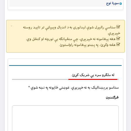
سورة نوح
×
ستاسې رالېږل شوې لیدلوری به د اندیال وېبپاڼې تر تایید روسته
خپرېږي.
هغه پېغامونه نه خپرېږي، چې منځپانګه یې تورونه او کنځل وي.
هڅه وکړئ، په پښتو پېغامونه راواستوئ.
له ملگرو سره یي شریک کړئ.
ستاسو برېښناليک به نه خپريږي.
غوښتى ځایونه په نښه شوي
*
څرگندون