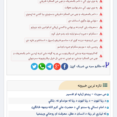
په نوی نړی کې د «امر بالمعروف و نهی عن المنکر» طریقې
په نوې نړۍ کې ستر ټولنیز تحولات
د «امر بالمعروف و نهی عن المنکر» طریقې بنسټیزې بیا کتنې ته اړمنوي
د ټولنې ټول وګړي انسانان دي
د معروف پلي کېدو ته پر ټولنې واکمنې اړیکې او قوانین باید وپېژنو
د منکراتو د جرړو ایستو لپاره باید زغم خپل کړو
دین ارزښتونه درزده کوي او د مناسبو طریقو راسپړل د انسانانو پر غاړه دي
ړومبی باید د مورینو منکراتو جرړه راوباسو
که لارښوونه ورته ونشي او بېلاریتوب یې ور په ګوته نشي او په اړه یې «امر بالمعروف و
نهی عن المنکر» ونشي؛ نو شونې ده چې تل خپل بېلارېتوبونه سم وبولي
له ملگرو سره یي شریک کړئ.
تازه ترین خبرونه
ص سورت – پښتو ژباړه او تفسیر
د رڼا لټون – د رڼا لټون د رڼا له موندلو نه، بلکې
د امام نسائي په سننو کې د حضرت علي کرم الله وجهه ځانګړن
له تیارې تر رڼا؛ د انسان د عقل، معرفت او روحاني ویښتیا