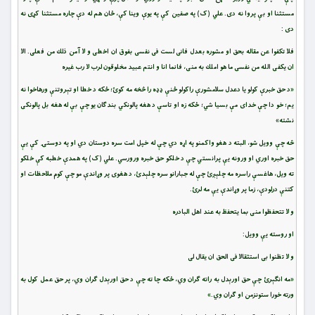
مستثنا او بې پروا نه دی. علي (ک) په صفین کې په يوې وینا کې، ځان هم له دې چاره مستثنا کړی نه
دی :
فلا تكفوا عن مقاله بحق او مشوره بعدل فانى لست فى نفسى بفوق ان اخطى و لا آمن ذلك من فعلى. الا
ان يكفى الله من نفسى ما هو املك به منى، فانما انا و انتم عبيد مخلوقون لرب لا رب غيره
«د حق خبرې کولو یا دعدل سلامشورې راکولو ځنې ډډه را څخه مه کوئ؛ ځکه د خطا او تېروتنې ورهاخوا نه
یم؛ خو دا چې خدای مې بسیا شي؛ ځکه زه او تاسې د هغه پالونکي بندګان یو چې بې له هغه بل پالونکی
نشته»
څه چې وویل شو، البته د هغو واکمنو په اړه دي چې له خپل امت سره دوستان دي او په دوستۍ کې یې
حق خبره اوري او ورونه یې پرانستي چې د خلکو حق خبره ورورسي. علي (ک) په همدې خطبه کې خلکو
ته ویل، هاغسې راسره مه چلېږئ چې له جبارانو سره چلېدئ، د هغوی پر وړاندې مو چې کوم ملاحظات او
کتنې درلودې، زما پر وړاندې یې مه لرئ.
و لا تتحفظوا منى بما يتحفظ به عند اهل البادره
او روسته یې وویل:
و لا تظنوا بى استثقالا فى الحق ان يقال لى
«مه انګېرئ چې حق اورېدل به راته ګران وي، ځکه چا ته چې د حق اورېدل ګران وي، پر حق عمل کول به
ورته خورا ستونزمن او ګران وي.»