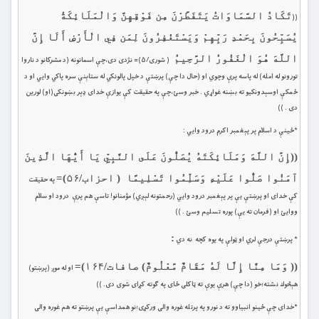
تَكَادُ السَّمَاوَاتُ يَتَفَطَّرْنَ مِن فَوْقِهِنَّ وَالْمَلَائِكَةُ
((
يُسَبِّحُونَ بِحَمْدِ رَبِّهِمْ وَيَسْتَغْفِرُونَ لِمَن فِي الْأَرْضِ أَلَا إِنَّ
اللَّهَ هُوَ الْغَفُورُ الرَّحِيمُ
( شوری/۵)= نژدى دى،چې اسمانونه (د مشركانو د ناروا
تورونو له امله) له پاسه پرې وچوي او (حال دا چې) پرښتې د خپل پالونكي له ستاېنې سره پاكي وايي او د
ځمكې اوسېدونكيو ته بښنه غواړي . خبر وسئ،چې په حقيقت کې يوازې خداى ډېر بښونكى(او) لورين
دى . ))
*ځينې د اسلام پر پېغمبر اکرم درود وايي :
((
إِنَّ اللَّهَ وَمَلَائِكَتَهُ يُصَلُّونَ عَلَى النَّبِيِّ يَا أَيُّهَا الَّذِينَ
آمَنُوا صَلُّوا عَلَيْهِ وَسَلِّمُوا تَسْلِيمًا (
احزاب/۵۶
)=
په حقيقت
كې خداى او پرښتې يې پر پېغمبر درود وايي (رحمتونه لېږي) مؤمنانو! تاسې هم پرې درود او سلام
ووايئ او (فرمان ته يې) پوره تسليم وسئ . ))
:
* پرښتې درجې لري او ټولې په يوه کچه ‏نه دي
(
(
وَمَا مِنَّا إِلَّا لَهُ مَقَامٌ مَّعْلُومٌ
) صافات/۱۶۴)
=
او له موږ (پرښتو)
هېڅوك نشته؛خو (دا چې) هرې يوې ته ټاكلى ځاى په ګوته كړاى شوى دى. ))
*خداى چې ځينو انبياوو ته د نورو په پرتله غوره والى ورکړى؛نو همداسې يې پرښتو ته هم غوره والى