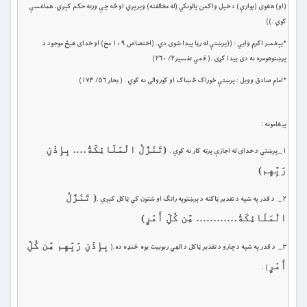
(او) هغوى (يوازې) د خپل واكمن پالونكي (له مخالفته) وېرېږي او څه چې ورته حكم كېږي، هماغسې
كوي .))
*پېغمبر اکرم وايي : ((پرښتې له رڼا پيدا شوى دي. ‏(اختصاص ۱۰۹ مخ‏) او خداى هيڅ موجود د
پرښتوهومره نه دی پيدا کړی .( قمي تفسیر۲/ ۲۶۰) ‏
*امام صادق وويل : پرښتې خوراک څښاک او کوروالى نه کوي . ( بحار ۵۶/ ۱۷۴)
پيغامونه :
(تَنَزَّلُ الْمَلَائِكَةُ…. بِإِذْنِ
١_پرښتې د خداى له اجازې پرته ‏کار نه کوي .
رَبِّهِم)
( تَنَزَّلُ
٢_ د قدر په شپه د تقدير ټاکنه د پرښتوپه راتګ او شتون کې ټاکل کېږي .
الْمَلَائِكَةُ………… مِّن كُلِّ أَمْرٍ)
بِإِذْنِ رَبِّهِم مِّن كُلِّ
٣_ د قدر په شپه د چارو د تقدير ټاکل د الهي ربوبيت يوه څنډه ‏ده.(
أَمْرٍ
) .