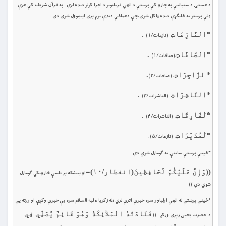
د هستۍ د سنبالنې‏ په چارو کې پرښتې د الهي فرمانونو د اجرا کولو دنده لري . په قرآن شريف کې هرې
ډلې پرښتو ته ځانګړې دنده ټاکل شوې،چې دهماغې دندې نوم پرې ايښوول شوى دى :
*النَّازِعَاتِ
.
(نازعات/۱)
*الصَّافَّاتِ
.
(صافات/۱)
* لزَّاجِرَاتِ
.
(صافات/۲)
*النَّاشِرَاتِ
.
(الناشرات/۳)
*لْفَارِقَاتِ
.
(الناشرات/۴)
*لْمُدَبِّرَاتِ
(نازعات/۵).
*ځينې پرښتې ساتنې ته ګومارل شوي دي :
((وَإِنَّ عَلَيْكُمْ لَحَافِظِينَ
(انفطار/۱۰)=
او بېشكه پر تاسې څارونكي ګومارل
شوي دي ))
*ځينې پرښتې له الهي اولياوو سره خبرې اترې لري ؛له ‏زکريا علیه السلام سره يې خبرې وکړې او ورته يې
فَنَادَتْهُ الْمَلآئِكَةُ وَهُوَ قَائِمٌ يُصَلِّي فِي
د حضرت يحیى زېرى ورکړ : ((