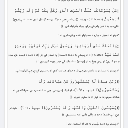
قُلْ يَتَوَفَّاكُم مَّلَكُ الْمَوْتِ الَّذِي وُكِّلَ بِكُمْ ثُمَّ إِلَى رَبِّكُمْ
((
تُرْجَعُونَ
(سجده/۱۱ )= ووايه : (( پر تاسې،چې د مرګ پرښته ګومارل شوې ده،ستاسې (روح)
اخلي، بيا به د خپل پالونكي پر لور بېرته وګرځول شئ . ))
*ځينو ته د عرش د چارو د سمبالولو دنده ورکړه شوې ده :
وَالْمَلَكُ عَلَى أَرْجَائِهَا وَيَحْمِلُ عَرْشَ رَبِّكَ فَوْقَهُمْ يَوْمَئِذٍ
((
ثَمَانِيَةٌ
(حاقه/۱۷)= او پرښتې به د هغه (اسمان) په څنډو كې وي (او د دندو د ترسره كولو لپاره
چمتو كېږي) او پردې ورځ به اتو [پرښتو] ستا د پالونكي عرش پورته كړى وي .))
*د پرښتو له امتيازاتو يو دا هم دى،چې تل د خداى عبادت کوي او نه ستړې کېږي،چې قرآن وايي :
((وَمَنْ عِندَهُ لَا يَسْتَكْبِرُونَ عَنْ عِبَادَتِهِ وَلَا
يَسْتَحْسِرُونَ
(انب
ي
اء/۱۹)
= او څوک [=پرښتې ] چې له الله سره دي ، هېڅكله يې له
عبادته سرغړونه نه کوي او نه ستړې كېږي . ))
((يُسَبِّحُونَ اللَّيْلَ وَالنَّهَارَ لَا يَفْتُرُونَ
(انبیاء/۲۰) =
شپه او
ورځ (بې ځنډه) د خداى پاكي وايي اونه سستېږي. ))
*د پرښتو يوه دنده مؤمنانو ته دعا او استغفار دى :