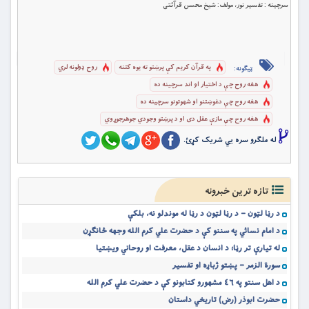
سرچینه : تفسیر نور، مولف: شیخ محسن قرآئتی
په قرآن کریم کې پرښتو ته يوه کتنه
روح ډولونه لري
ټیګونه:
هغه روح چې د اختيار او اند ‏سرچينه ده
هغه روح چې دغوښتنو او شهوتونو سرچينه ده
هغه روح چې مازې عقل دى او د پرښتو وجودي جوهرجوړوي
له ملگرو سره یي شریک کړئ.
تازه ترین خبرونه
د رڼا لټون – د رڼا لټون د رڼا له موندلو نه، بلکې
د امام نسائي په سننو کې د حضرت علي کرم الله وجهه ځانګړن
له تیارې تر رڼا؛ د انسان د عقل، معرفت او روحاني ویښتیا
سورة الزمر – پښتو ژباړه او تفسیر
د اهل سنتو په ٤٦ مشهورو کتابونو کې د حضرت علي کرم الله
حضرت ابوذر (رض) تاریخي داستان