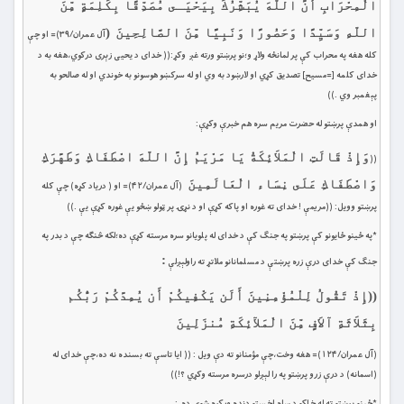
الْمِحْرَابِ أَنَّ اللّهَ يُبَشِّرُكَ بِيَحْيَـى مُصَدِّقًا بِكَلِمَةٍ مِّنَ
اللّهِ وَسَيِّدًا وَحَصُورًا وَنَبِيًّا مِّنَ الصَّالِحِينَ
(
آل عمران/۳۹)= او چې
کله هغه په محراب كې پر لمانځه ولاړ و؛نو پرښتو ورته غږ وكړ:(( خداى د يحيى زېرى دركوي،هغه به د
خداى كلمه [=مسيح] تصديق كړي او لارښود به وي او له سركښو هوسونو به خوندي او له صالحو به
پېغمبر وي .))
او همدې پرښتو له حضرت مريم سره هم خبرې وکړې:
وَإِذْ قَالَتِ الْمَلاَئِكَةُ يَا مَرْيَمُ إِنَّ اللّهَ اصْطَفَاكِ وَطَهَّرَكِ
((
وَاصْطَفَاكِ عَلَى نِسَاء الْعَالَمِينَ
(آل عمران/۴۲)= او ( درياد كړه) چې كله
پرښتو وويل: ((مريمې ! خداى ته غوره او پاكه كړې او د نړۍ پر ټولو ښځو يې غوره كړې يې .))
*په ځينو ځايونو کې پرښتو په جنګ کې د خداى له پلويانو سره مرسته کړې ده؛لکه څنګه چې د بدر په
:
جنګ کې خداى درې زره پرښتې د مسلمانانو ملاتړ ته راولېږلې
((
إِذْ تَقُولُ لِلْمُؤْمِنِينَ أَلَن يَكْفِيكُمْ أَن يُمِدَّكُمْ رَبُّكُم
بِثَلاَثَةِ آلاَفٍ مِّنَ الْمَلآئِكَةِ مُنزَلِينَ
(آل عمران/۱۲۴)= هغه وخت،چې مؤمنانو ته دې ويل : (( ايا تاسې ته بسنده نه ده،چې خداى له
(اسمانه) د درې زرو پرښتو په را لېږلو درسره مرسته وكړي ؟!))
*ځينو پرښتو ته له خلکو د ساه اخستو دنده ورکړه شوې ده :