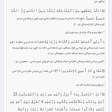
ورکړى دي:
((
اللَّهُ يَصْطَفِي مِنَ الْمَلَائِكَةِ رُسُلًا وَمِنَ النَّاسِ إِنَّ اللَّهَ
سَمِيعٌ بَصِيرٌ
(حج/۷۵ )=خداى له پرښتو او خلکو استازي غوره کوي،بېشكه چې خداى
اورېدونكى (او) ليدونكى دى . ))
* د ټولو پرښتو واک ‏يو له بل سره توپیر لري :
أُولِي أَجْنِحَةٍ مَّثْنَى وَثُلَاثَ وَرُبَاعَ)
((
(فاطر/۲)= خداى چې خلکو ته د کوم
رحمت (ور) پرانځي؛نو (بيا) يې څوك بندولاى نشي او هغه چې (څه) بند كړي؛ نو تر [بندولو] وروسته
څوک يې پرانستونکى نشته او هغه ناماتى سنجوونکى دى ))
*ځينې پرښتې فرمان وړونکې اوځينې فرمان ورکونکي دي ؛خو ټولې سپین لمنې – معصومې دي :
((مُطَاعٍ ثَمَّ أَمِينٍ
)
(
تکو
ي
ر/۲۱
)=
چې هلته ( يې پرښتې حكم) مني (او) امين
(هم) دى .))
*پر ټولو پرښتو ايمان په کار دى :
(
(
آمَنَ الرَّسُولُ بِمَا أُنزِلَ إِلَيْهِ مِن رَّبِّهِ وَالْمُؤْمِنُونَ كُلٌّ
آمَنَ بِاللّهِ وَمَلآئِكَتِهِ وَكُتُبِهِ وَرُسُلِهِ لاَ نُفَرِّقُ بَيْنَ أَحَدٍ مِّن
رُّسُلِهِ وَقَالُواْ سَمِعْنَا وَأَطَعْنَا غُفْرَانَكَ رَبَّنَا وَإِلَيْكَ