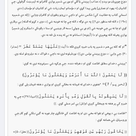
دوزخ چوپړيان مو بېدو (د عذاب) پرښتې ټاکلي او موږ يې شمېر يوازې كافرانو ته ازمېښت ګرځولى، چې
كتابيان [= يهود او نصارى] يقين پيدا كړي او د مؤمنانو ايمان زيات شي او كتابيان او مؤمنان (ددې
اسماني كتاب په حقانيت كې) شكمن نشي او داچې د زړونو رنځوران او كافران ووايي: ((له دې شمېره
(=١٩) د الله څه منظور دى؟)) په دې توګه د الله چې چا ته خوښه شي (د دوی د كړنو له لامله) يې بېلارې
كوي او چا ته یې چې خوښه شي (او وړ يې وبولي) سمه لار ورښيي او ستا د پالونكي د لښكرو [پر شمېر]
يوازې پخپله الله پوهېږي او دا (آيتونه) انسانانو ته بې له پنده بل څه نه دي.
*
عَلَيْهَا تِسْعَةَ عَشَرَ =
او که کله یې هم د شمېر په باب خبره کېږي؛لکه دا آيت ((
(مدثر/
۳۰) ،چې وايي: د دوزخ پرښتې نولس دي))؛ نوردليلونه لري؛نه داچې د ځواک د نه درلرودلو امله وي.
*پرښتې د خداى مطلق اطاعت کوي او د هرڅه دنده ، چې ورکړه شي ،سرغړونه ترې نه کوي:
(( لَا يَعْصُونَ اللَّهَ مَا أَمَرَهُمْ وَيَفْعَلُونَ مَا يُؤْمَرُونَ)
(
تحر
ي
م/ ۶
)=
*هغوى د خداى له فرمانه نه مخکې کېږي او يوازې د هغه فرمان پلى کوي :
لَا يَسْبِقُونَهُ بِالْقَوْلِ وَهُم بِأَمْرِهِ يَعْمَلُونَ
((
)(انبياء/۲۷)= چې په
خبرو كې پر هغه نه ورمخكې كېږي او(تل) يې امر عملي كوي . ))
*اطاعت یې‏ د پوهې او تقوا له مخې دی او په اطاعت کې ځانګړى چار غوره نه ګڼي‏؛بلکې کوم کار،چې
وروسپارل شي،هماغه ‏کوي :
يَخَافُونَ رَبَّهُم مِّن فَوْقِهِمْ وَيَفْعَلُونَ مَا يُؤْمَرُونَ
((
)( نحل/۵۰)=