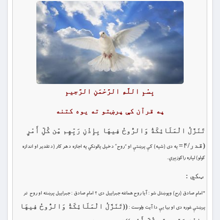
بِسْمِ اللَّهِ الرَّحْمَنِ الرَّحِيمِ
په قرآن کې پرښتو
ت
ه يوه کتنه
تَنَزَّلُ الْمَلَائِكَةُ وَالرُّوحُ فِيهَا بِإِذْنِ رَبِّهِم مِّن كُلِّ أَمْرٍ
(قدر/۴=
په دی (شپه) كې پرښتې او “روح” د خپل پالونكي په اجازه د هر كار (د تقدير او اندازه
كولو) لپاره راكوزېږي.
ټکي :
*امام صادق (رح) وپوښتل شو : آيا روح هماغه جبراييل دى ؟ امام صادق : جبراييل پرښته او روح تر
((
تَنَزَّلُ الْمَلَائِكَةُ وَالرُّوحُ فِيهَا
پرښتې غوره دى او بيا يې دا آيت ولوست :