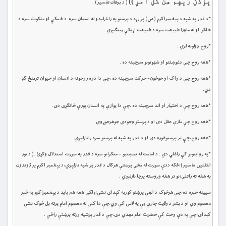
بِإِذْنِ رَبِّهِم مِّن كُلِّ أَمْرٍ
))
( د برهان تفسیر) .
*د قدر په شپه د پېغمبراکرم (ص) پر زړه د پرښتو په رانازلېدو له اسمان سره د ځمکې او ملکوت سره د
خلکو او له ماورا طبيعت سره د طبیعت اړيکې ټينګېږي .
*روح ډولونه لري :
*هغه روح چې دغوښتنو او شهوتونو سرچينه ده .
*هغه روح چې د واک او خوځون- حرکت سرچينه ده ،چې دا دوه روحونه د انسان او حيوان ترمنځ ګډ
دي.
*هغه روح چې د اختيار او اند ‏سرچينه ده ،چې دا يوازې په انسان پورې ځانګړى دى.
*هغه روح چې مازې عقل دى او د پرښتو وجودي جوهرجوړوي .
*هغه روح،چې تر پرښتو‏غوره دى او د قدر په شپه له پرښتو سره رانازلېږي. ‏
*په روايتونو کې راغلي دي : د امامت له نمښتیو – منکرانو سره د قدر په سورت استدلال وکړئ .( د نور
الثقلین تفسیر‏)؛ځکه ددې سورت له مخې پرښتې هرکال د قدر پر شپه نازلېږي،د پېغمبر اکرم پر ژوندون
به هغه ته راتلې؛نو تر هغه وروسته پرچا نازلېږي .
سپينه خبره ده،چې هرڅوک د الهي پرښتو کوربه کېداى نشي؛بلکې هغه هم بايد د پېغمبراکرم په څېر
‏معصوم وي او د بشر د ولايت چارې يې په لاس کې وي،چې دا کس له معصوم امام پرته بل څوک نشي
کېداى،چې په دې وخت کې حضرت امام ‏‏مهدي دى،چې د قدر پرشپه ورته پرښتې راځي .