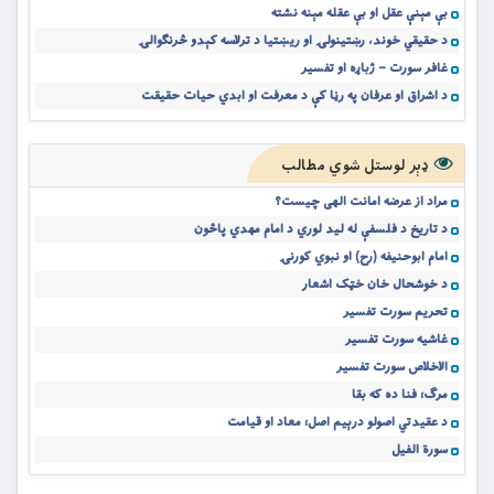
بې مېنې عقل او بې عقله مېنه نشته
د حقیقي خوند، رښتینولۍ او ریښتیا د ترلاسه کېدو څرنګوالۍ
غافر سورت – ژباړه او تفسیر
د اشراق او عرفان په رڼا کې د معرفت او ابدي حیات حقیقت
ډېر لوستل شوي مطالب
مراد از عرضه امانت الهی چیست؟
د تاريخ د فلسفې له ليد لوري د امام مهدي پاڅون
امام ابوحنیفه (رح) او نبوي کورنۍ
د خوشحال خان خټک اشعار
تحریم سورت تفسیر
غاشیه سورت تفسیر
الاخلاص سورت تفسیر
مرګ؛ فنا ده که بقا
د عقیدتي اصولو درېیم اصل؛ معاد او قیامت
سورة الفیل