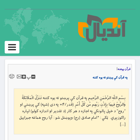
Toggle
igation
قرآن پوهنه
|
پ
په قرآن کې پرښتو ته يوه کتنه
بِسْمِ اللَّهِ الرَّحْمَنِ الرَّحِيمِ په قرآن کې پرښتو ته يوه کتنه تَنَزَّلُ الْمَلَائِكَةُ
وَالرُّوحُ فِيهَا بِإِذْنِ رَبِّهِم مِّن كُلِّ أَمْرٍ (قدر/۴= په دی (شپه) كې پرښتې او
“روح” د خپل پالونكي په اجازه د هر كار (د تقدير او اندازه كولو) لپاره
راكوزېږي. ټکي : *امام صادق (رح) وپوښتل شو : آيا روح هماغه جبراييل
[…]