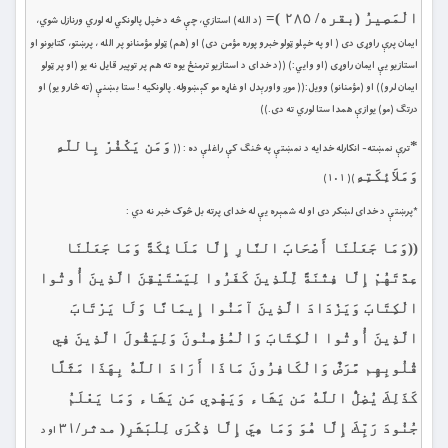
الْمَصِيرُ (
بقره/ ۲۸۵
)=
(د الله) استازي، چې څه د خپل پالونکي له لوري ورنازل شوي،
ايمان پرې راوړى دى ( او په خپلو ټولو خبرو پوره مؤمن دى) او (هم) ټولو مؤمنانو پر الله ، پرښتو، كتابونو او
استازیو يې ايمان راوړى (او وايي:) ((د خداى د استازیو ترمنځ يوه ته هم پر توپير قايل نه يو (او پر ټولو
ايمان لرو)) او (مؤمنانو) وويل:(( موږ واورېدل او غاړه مو كېښووله. پالونكيه ! ستا بښنې (ته څارو يو) او
درتګ (مو) يوازې همدا ستا لوري ته دى.))
*
وَمَن يَكْفُرْ بِاللّهِ
ترې نمښته- انکارله خدایه د نمښتې ‏په څنګ کې راغلې ده : ((
وَمَلاَئِكَتِهِ
)( ١٠١)
*پرښتې د خداى لښکر دى او له شمېره يې له خداى پرته بل څوک خبر نه دي :
((وَمَا جَعَلْنَا أَصْحَابَ النَّارِ إِلَّا مَلَائِكَةً وَمَا جَعَلْنَا
عِدَّتَهُمْ إِلَّا فِتْنَةً لِّلَّذِينَ كَفَرُوا لِيَسْتَيْقِنَ الَّذِينَ أُوتُوا
الْكِتَابَ وَيَزْدَادَ الَّذِينَ آمَنُوا إِيمَانًا وَلَا يَرْتَابَ
الَّذِينَ أُوتُوا الْكِتَابَ وَالْمُؤْمِنُونَ وَلِيَقُولَ الَّذِينَ فِي
قُلُوبِهِم مَّرَضٌ وَالْكَافِرُونَ مَاذَا أَرَادَ اللَّهُ بِهَذَا مَثَلًا
كَذَلِكَ يُضِلُّ اللَّهُ مَن يَشَاء وَيَهْدِي مَن يَشَاء وَمَا يَعْلَمُ
جُنُودَ رَبِّكَ إِلَّا هُوَ وَمَا هِيَ إِلَّا ذِكْرَى لِلْبَشَرِ(
مدثر/۳۱
او د