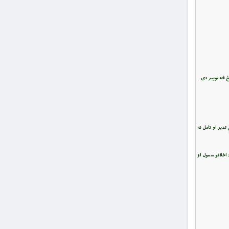
ځ څه توپیر دی.
دبر او تامل نه
 اخلاقو سمول او