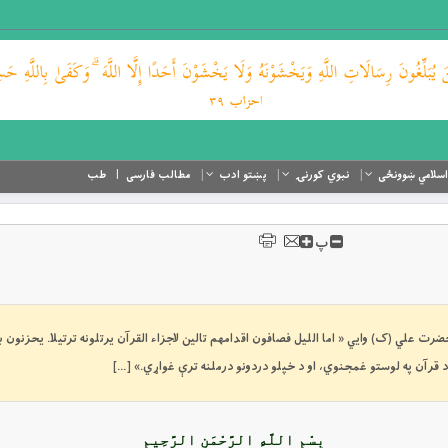
اسلامي ښوونځی
نبوي کورنۍ
پښتو ادب
مطالب فارسی
طب
پ
ځانګړنې حضرت علي (ک) وايي « اما الليل فصافون اقدامهم تالين لاجزاء القرآن يرتلونه ترتيلا. يحزنون ب
 قرآن په لوستو غمجنوي، او د خپلو دردونو درملنه ترې غواړي.» […]
بِسْمِ اللَّهِ الرَّحْمَنِ الرَّحِيمِ