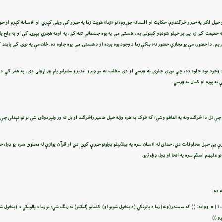
پل فکر په خبرو څرګندوم، حکايت او افسانه جوړوم؛ نو «زما» هویت زما په خبرو کې ويلي کېږي او افسانه کېږم او خوله
حقيقت کې زه يې پر خپلو شونډو کېنولی يم. هستي مې په يوه جسماني تنه کې، په اومه هجري پېړۍ کې او په بلخ يا ق
 يم. دا حضور، مې يو مجازي حضور نه؛ بلکې زما د وجود يوه پرده او د هستۍ مې يوه جلوه ده. ځان مې په نړۍ کې پابند 
 وجود يوه جلوه ده، چې نورې جلوې نه ورسي او دې مطلب ته مو ډېرو انديزو مشرانو پام ور اړولی دی. په هنر کې د 
 به پوره او کمال ته ورسي.
 چې تل دا څرګندونه په الفاظو وشي؛ که څوک په هره وزله خپل ضمير راڅرګند او بل ته ور ولېږدولای شي نو توانېدلی چ
ې يې خپل مخلوقات دي. خدای له انسان سره په بيلابېلو ډولونو خبرې کړې دي او قرآن يوازې له مخلوق سره یو ډول خ
 عليهم اسلام سره په انحا او ډول ډول ژبو.
 ده:
قُل لَّوْ كَانَ الْبَحْرُ مِدَادًا لِّكَلِمَاتِ رَبِّي لَنَفِدَ الْبَحْرُ قَبْلَ أَن تَنفَدَ كَلِمَاتُ رَبِّي وَلَوْ جِئْنَا بِمِثْلِهِ مَدَدًا (کهف/۱۰۹) = ووايه: (( كه سمندر(ونه) زما د پالونكي (د پنځول شويو او) كلماتو (ليكلو) ته رنګ شي؛ نو زما د 
و.))