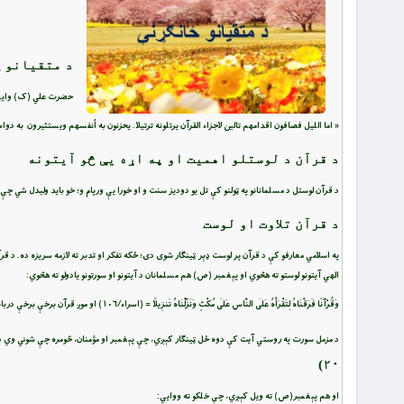
د متقیانو 
حضرت علي (ک) واي
« اما الليل فصافون اقدامهم تالين لاجزاء القرآن يرتلونه ترتيلا. يحزنون به أنفسهم ويستثيرون به دو
د قرآن د لوستلو اهمیت او په اړه یې څو آیتونه
د قرآن لوستل د مسلمانانو په ټولنو کې تل یو دودیز سنت و او خورا یې ورپام و؛ خو باید ولیدل شي چې 
د قرآن تلاوت او لوست
په اسلامي معارفو کې د قرآن پر لوست ډېر ټينګار شوی دی؛ ځکه تفکر او تدبر ته لازمه سريزه ده. د قرآ
الهي آيتونو لوستو ته هڅوي او پېغمبر (ص) هم مسلمانان د آيتونو او سورتونو يادولو ته هڅوي:
وَقُرْآنًا فَرَقْنَاهُ لِتَقْرَأَهُ عَلَى النَّاسِ عَلَى مُكْثٍ وَنَزَّلْنَاهُ تَنزِيلًا = (اسراء/۱۰۶) او موږ قرآن برخې برخې درباندې نازل كړ، چې په درنګ (او ارامۍ) یې خلكو ته ولولې او دا مو (سوکه سوکه) پوره نازل كړى دى.
د مزمل سورت په روستي آيت کې دوه ځل ټينګار کېږي، چې پېغمبر او مؤمنان، څومره چې شوني وي د
۲۰)
او هم پېغمبر(ص) ته ويل کېږي، چې خلکو ته ووايي: