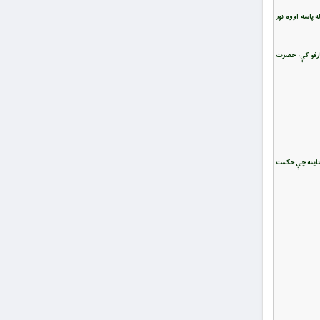
نګ شي او بيا ددې سمندر له پاسه اووه نور
ارفو کې، حضرت
ستاینه چې حکمت