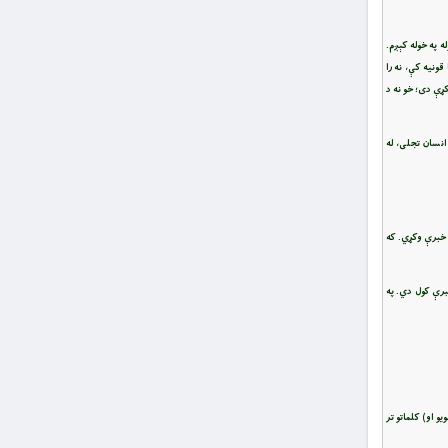
 په خوله کېږم.
ونيه کې، نه را
کړې دی؛ خو نه د
انسان تجلی، له
ې خبرې وکړي. که
برې کول دي. په
پالونكي د (پنځول شويو او) كلماتو تر