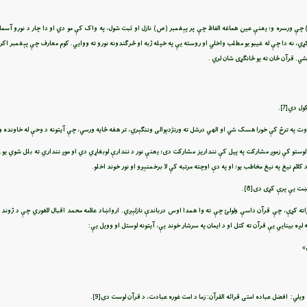
ې ورسره و؛ یعنې عین هماغه الفاظ چې پر پېغمبر (ص) نازل او ثبت شول، په واک کې مو دي او دا چار د نورو آسماني 
 نه دا چې له غیبو یو مطلب واخلي او روسته یې په خپله ژبه او څرګندونه نورو ته ووایي. کوم معارف چې پېغمبر اکر
ي. قرآن ځان ته یو ځانګړی شان لري .
کول دي
[7]
.
وت په ترڅ کې خورا هسک شي او الهي درشل ته ورنژدېوالی وننګېري، تر هغه ځایه ورسي، چې آیتونه د وحې له خاونده و
 لوستو کې زموږ مشارکت په پیل کې ننداریز مشارکت دی؛ یعنې نور د نندارې لوبغاړي دي او موږ ننداري ته بلل شوي یو.
ام نیغ په نیغ مخاطب یو؛ او په دې اوچته مرتبه کې لا برخمنېږو او نور خوند اخلو.
ارښت یې پرې کړی دی
[8]
.
ته کړې، چې قرآن داسې ولولئ چې ته وا همدا اوس درباندې نازلېږي. ارواښاد علامه محمد اقبال لاهوري چې د ژوند 
ږه بینایي یې قرآن ته کتل او د ایمان په سرشار خوند یې، آیتونه لوستل او وویل یې:
»
 ویلي: افضل عباده امتى قرائه القرآن: زما د امت غوره عبادت، د قرآن لوست دی
[9]
.