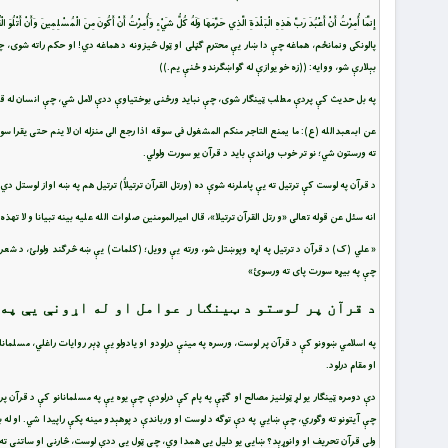
پالونكى ونمانځم، هماغه چې دا ښار يې محترم گڼلى او ټول څيزونه د هماغه دي! او حكم راته شوى، چ
بېلارې شو، ووايه: ((زه خو يوازې له گواښگرندو ځنې يم.))
په بل حديث کې پردې مطلب ټينګار شوی، چې نبايد ورځنی بوختياوې ددې لامل شي، چې انسان له قرآ
عن ابى‏عبدالله (ع): ما يمنع التاجر منكم المشغول فى سوقه اذا رجع الى منزله ان لا ينم حتى يقر
ته ورستون شي؛ نو تر خوب وړاندې بايد د قرآن يو سورت ولولي.
د قرآن په لوست کې ترتيل ته يې پاملرنه شوې ده (ورتل القرآن ترتيلاٌ) ترتيل هم په ښه اواز لوستل دي
انه سئل عن قوله تعالى «و رتل القرآن ترتيلا»، قال اميرالمومنين صلوات الله عليه بينه تبيانا و لا تهذ
« علي (ک) د قرآن د ترتيل په اړه وپوښتل شو، ورته يې وويل؛ (کلمات) يې ښه څرګند ولولئ، د شعر 
چې په بيړه سورت پای ته ورسوئ»
د قرآن پر لوستو د ټينګار عوامل او له اړونې يې په
په اسلامي ښوونو کې د قرآن پر لوست، ورسره په مينې درلودو او يادولو يې ډېر روايات راغلي، مسلمانا
او مقام درلود.
دې دومره ټينګار يو لړ ټولنيز مصالح او ګټې په پام کې درلودې چې يوه يې په مسلمانانو کې د قرآن
چې آيتونو ته وګوري، چې ښايي په دې توګه د لوست او ورباندې د پوهېدو مينه پکې راپيدا شي. او له ب
ولې قرآن تحريف او وانوړېد؟ ښايي يو دليل يې همدا وي، چې ټول يې ددې لوست، څارنې او ساتنې ته ر