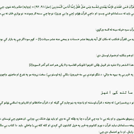
إِنَّمَا أُمِرْتُ أَنْ أَعْبُدَ رَبَّ هَذِهِ الْبَلْدَةِ الَّذِي حَرَّمَهَا وَلَهُ كُلُّ شَيْءٍ وَأُمِرْتُ أَنْ أَكُونَ مِنَ الْمُسْلِمِينَ وَأَنْ أَتْلُوَ الْقُرْآنَ فَمَنِ اهْتَدَى فَإِنَّمَا يَهْتَدِي لِنَفْس
ې بايد له مسلمانانو ځنې وسم؛ او داچې قرآن ولولم (چې وا یې ورئ)؛ نو چا چې سمه لار ومونده؛ نو يوازې ځان ته يې 
ن سره خپله مينه له لاسه ورکړي:
ا سوره من القرآن فتكتب له مكان كل آيه يقروها عشر حسنات و يمحى عنه عشر سيئات
[1]
– کوم سوداګر چې په بازار کې ب
 او هم ښکاره او هموار لوستل دي:
ه هذا الشعر و لا تنثره نثر الرمل ولكن افزعوا قلوبكم القاسيه و لا يكن هم احدكم آخر السوره
[2]
په څېر يې په بيړه مه وائي؛ د شګو غوندې يې مه خپروئ؛ بلکې (په لوستو يې) سخت زړونه مو په تفرع او عاجزۍ واچوئ
 ساتنه کې اغېز
نو د پېغمبر(ص) له وخته د قرآن لوستنه او يادونه په ښو چارو کې ګڼله او د قرآن حافظانو او قاريانو په اسلامي ټولنو 
 پرېښوولو مخنيوی و او بله يې دا وه چې قرآن د چا په ولکه کې نه وي او بايد ټول خلک يې ووايي. ان هغوی چې لوستای 
يخه مسلمانان نبايد قرآن د نورو کتابونو په څېر په خپل کتابتون کې کېدي او کله کله يې را واخلي. بايد دا کتاب يې م
ابلل، او دا يو احتمال دی چې: