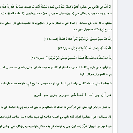
سمندرونه هم ورسره يو ځاى شي (دا ټول به پاى ته ورسي؛ خو) د خداى خبرې ((کلمات الله)) به (په ل
منظور دا نه دی، کوم کلمات او الفاظ چې د خدای له لوري رانازلېږي نه ختمېدونکي دي، بلکې 
مسيح(ع) «کلمه» نومول شوې ده.
إِنَّمَا الْمَسِيحُ عِيسَى ابْنُ مَرْيَمَ رَسُولُ اللّهِ وَكَلِمَتُهُ (نساء/۱۷۱)
اللّهَ يُبَشِّرُكَ بِيَحْيَى مُصَدِّقًا بِكَلِمَةٍ (آل عمران/۳۹)
إِنَّ اللّهَ يُبَشِّرُكِ بِكَلِمَةٍ مِّنْهُ اسْمُهُ الْمَسِيحُ عِيسَى ابْنُ مَرْيَمَ (آل عمران/۴۵)
او قرآن په دې پار چې کلمة الله دی، د الفاظو او کلماتو په بڼه د خدای تجلی راباندې ده. محيی
يې د کلمو پر زړونو نازل کړ.»
شارحانو کښلي، دلته له کلمې مراد، الهي انبيا دي، او د خصَوص په شرح کې د خواجه محمد پارسا په و
قرآن بې له الفاظو نورې بڼې هم لري
په ډېری روایاتو کې راغلي، چې قرآن بې له الفاظو او کلماتو، نورې بڼې هم لري، چې په قیامت کې به 
قال رسول‏الله (ص): تعلموا القرآن فانه ياتى يوم القيامه صاحبه فى صوره شاب جميل شاحب اللون فيقو
« پېغمبر(ص) وویل: قرآن زده کړئ، چې په قیامت کې به د ښکلي ځوان په بڼه راښکاره شي او خپل لو