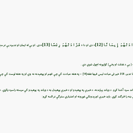
دَتْهُمْ إِيمَانًا
[12]
فَزَادَتْهُمْ رِجْسًا
[13]
» دی او دا «
»دی. او بې له ایمان او تدبره یې تر من
تدبر، الا لا خير فى عباده ليس فيها تفقه
[14]
– په هغه عبادت کې چې فهم او پوهېدنه نه وي او په هغه لوست کې چې ت
یاند سره آشنا کړو. د ویاند پېژندنه، د خبرې په پوهېدو او د خبرې پوهېدل به د ویاند په پوهېدو کې مرسته راسره وکړي. د
ې ښه را څرګند کړي. باید خبرې اورېدونکي غوږونه او اعتباري سترګې تر لاسه کړو: