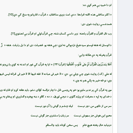
او دا خبره یې هم کړې ده:
« اكثر منافقى هذه الامه قراءها: ددې امت ډېری منافقان، د قرآن د قاریانو په منځ کې دي
[10]
.
همدغسې روایت شوی دی:
رب تال القرآن و القرآن يلعنه: ډېر داسې کسان شته، چې قرآن لولي او قرآن یې لعنتوي
[11]
.
زَا
دا لوستل له هغه لوستو سره هیڅ نژدېوالی نه لري؛ چې هغه یو، فضیلت دی او دا بل رذیلت. هغه «
قرآن پخپله په دې هکله وایي:
أَفَلَا يَتَدَبَّرُونَ الْقُرْآنَ أَمْ عَلَى قُلُوبٍ أَقْفَالُهَا (قرآن/۲۴) = ايا په قرآن كې غور او اندنه نه كوي يا زړونو ته ( يې د غفلت او رخې) کولپونه اچول شوي دي .
له علي (ک) روایت شوی چې ویلي یې دي: « لا خير فى عباده لا فقه فيها الا لا خير فى قرائه ليس فيها 
وي؛ نو څه خیر به پکې هم نه وي.»
موږ په قرآن کې پر تدبر ملزم یو؛ خو په ړومبی ځل دا چار ترلاسه کولای نشو، باید هڅه کړو او ځان له و
د خدای په اړه د معرفت او پېژندګلوی د درجې لوړول، د ده د کلام د ښه پوهېدو لاملېږي او پیغام به ی
سر من از ناله‏ى من دور نيست ليك چشم و گوش را آن نور نيست‏
محرم اين هوش جز بى‏هوش نيست مر زبان را مشترى جز گوش نيست‏
درنيابد حال پخته هيچ خام پس سخن كوتاه بايد والسلام‏