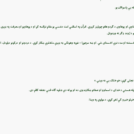
وې او پوهاوی د ګردو هڅو چورلېز کېږي. قرآن په اسلامي امت دغسې يو مقام ترلاسه کړ او د پوهاويو او معرفت په ډېری 
 د ژوند ډګر ته ورننوتل.
خستنه او مدد ترې اخستای شي. او ښه مرجوړا – غوپه وهونکی به ډېرې ملغلرې ښکار کړي. د دردونو او درکونو درلودل، ان
تجلی کړې؛ خو خلک يې نه ويني.»
وله هستي د خدای د اسماوو او صفاتو ښکارندوی ده او يو له دې جلوه ګاه ځنې دهغه کلام دی.
لو خبرو کې لغړ کړي، د مولوي په وينا: