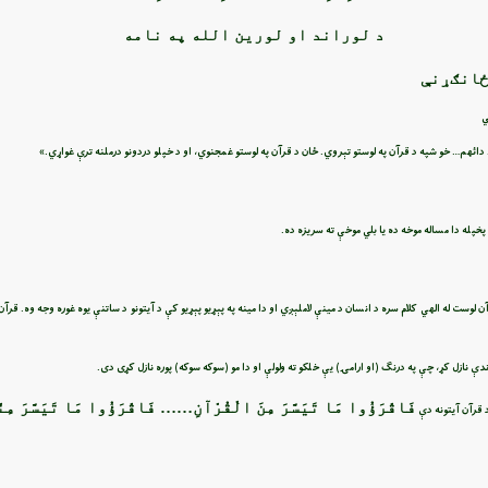
د لوراند او لورین الله په نامه
ځانګړنې
ي
اء دائهم… خو شپه د قرآن په لوستو تېروي. ځان د قرآن په لوستو غمجنوي، او د خپلو دردونو درملنه ترې غواړي.»
پخپله دا مساله موخه ده يا بلي موخې ته سريزه ده.
ن لوست له الهي کلام سره د انسان د مينې لاملېږي او دا مينه په پېړيو پېړيو کې د آيتونو د ساتنې يوه غوره وجه وه. قر
فَاقْرَؤُوا مَا تَيَسَّرَ مِنَ الْقُرْآنِ…… فَاقْرَؤُوا مَا تَيَسَّرَ مِ
 قرآن آيتونه دې