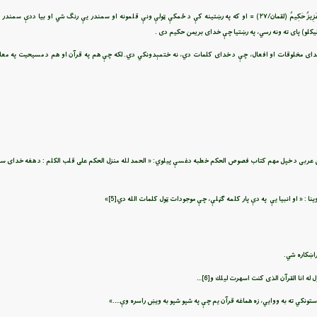
وَلَوْ أَنَّمَا فِي الْأَرْضِ مِن شَجَرَةٍ أَقْلَامٌ وَالْبَحْرُ يَمُدُّهُ مِن بَعْدِهِ سَبْعَةُ أَبْحُرٍ مَّا نَفِدَتْ كَلِمَاتُ اللَّهِ إِنَّ اللَّهَ عَزِيزٌ حَكِيمٌ (لقمان/۲۷) = او كه په رښتینه کې د ځمكې ټولې ونې قلمونه او سمندر يې ر
يكلو) پاى ته ونه رسي، په رښتيا چې خداى بريمن حكيم دى .
د خدای مخلوقات او افعال، چې د خدای کلمات دي، نه ختمېدونکي دي. لکه چې هم په قرآن او هم د مسيحيت په مع
 الدين عربی د خپل مهم کتاب فصوص الحکم خطبه دغسې پيلوي: « الحمد لله منزل الحكم على قلب الكلم : د هغه خدای 
ينا : « او انبيا يې په دې پار کلمه ګڼلې، چې موجودات ټول کلمات الله دي
[5]
»
راښکاره شي.
ل له انا القرآن الذى كنت اسهرت ليلك و
[6]
…
ستونکي ته به ووایي، زه هماغه قرآن یم چې په شپو شپو به ویښ راسره وې….»