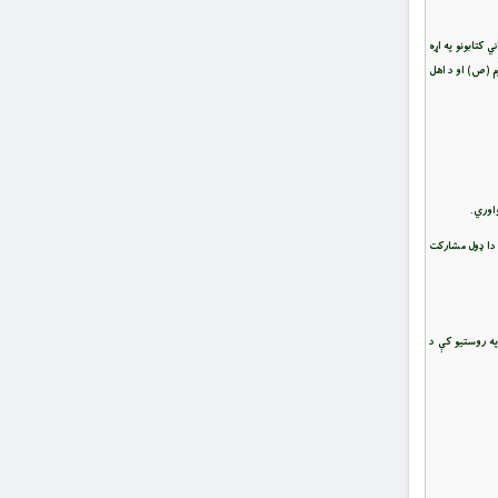
کتابونو په اړه
م (ص) او د اهل
اوري.
 دا ډول مشارکت
په روستیو کې د