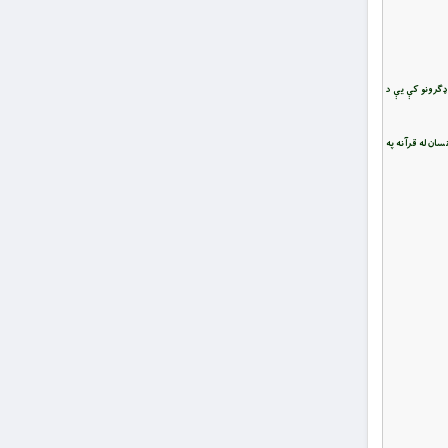
ډګرونو کې يې د
سان له قرآنه په