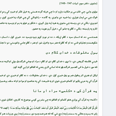
(مثنوى، دفتر سوم، ابيات 1147 -1149)
مولوی وايي، چې ځان مې پر حکايت واړو او دا چې خپله ګرده هستي په خپل فکر او خبرو کې ږدم او خ
څوک چې مې لېدل غواړي، زما خبره دې واوري. په ګانده – راتلونکي کې چې څوک زما خبرې کوي، په 
لنډېږي؛ بلکې تر دې روسته چې مثنوي په هره ژبه ويل کېږي، د خلکو پر خولو به يم او ورسره به حاضر
اثارو په پايښته؛ بلکې د کلام په جامو کې د خپل آريز هويت په حضور.
همدغسې ده، له انسان سره د کلام اړيکه، د ده تر نورو کړنو ډېره ورسره ده. خبرې کول د انسان د
شکوهمندو تجلياتو ځنې ده او که کلام له هنر سره واخږل شو، او هنر د کلام جامې واغوستې؛ نو دا تجلې
ټول مخلوقات د خدای کلام دی
ځينې فلاسفه ګروهن دي، دا نړۍ د خدای کلام دی او کلام د مراد او موخې څرګندول بولي او لازمه نده
څه موږ د خپل ما فی الضمير څرګندولو ته له اسانې لارې يعنې له الفاظو او ژبې ګټنه کوو.
ليکل او هنري اثر پنځول هم يو ډول خبرې کول دي. د خدای مخلوقات، د ده کلام او خبرې دي او خبر
قرآن کې په عربي ټکيو او کلماتو خبرې شوي او په طبيعت کې په عناصرو او موادو او له سلف پېغمبرانو
په قرآن کې د «کلمې» مراد او مانا
«کلمه» په قرآن کې يوازې هغو کلماتو او الفاظو ته چې بشر يې کومې موضوع ته کاروي، اطلاق شوې نه
پاى ته رسېدو مخکې به سمندر(ونه) وچ شي،كه څه هم همدومره نور سمندر(ونه) پرې ورزيات هم کړ