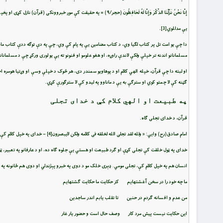
إِنَّا نَحْنُ نَزَّلْنَا الذِّكْرَ وَإِنَّا لَهُ لَحَافِظُونَ (حجر/۹) = په حقيقت کې موږ خبروونکی (قرآن) نازل كړى او پخپله يې پاسوالان يو.
يې مدللوي
[3]
.
دا چې يو امت تل پر کتاب لګيا وي، د کتاب مضامين يې په پام کې وي، چې په دې توګه ددې کتاب مانا
مسلمانانو اندنه تر خپلې ولکې لاندې راوړه، او هغو علومو او فنونو ته يې يو لوری ورکړ چې د مسلمانانو
او لبته دا چې قرآن، خپله الهي کلام او د پوهاويو سمندر دی، هر څوک د خپلې وسې او وړتيا هومره ا
ګټنه کې لا چمتو کوي او سترګې به يې د ماناوو په ليدو کې لا سترګورې کړي.
په طبيعت او الهي کلام کې د خدای تجلی
قرآن، د خدای تجلی ګاه.
امام صادق(رح) وايي: « ولله لقد تجلى الله لخلقه فى كلامه ولكن لايبصرون
[4]
– خدای په خپل کلام کې 
خدای په ټول خلقت کې تجلی کړې او ګرد طبيعت او هستي يې جلوه ګاه ده، او د عارفانو په تعبير، ټ
انسان هم په خپل کلام کې، تجلی مومي. ډېری خلک مو د دوی په خبرو پېژندلي او دوی هم ځانونه په خپ
ما چه خود را در سخن آغشته‏ايم كز حكايت ما حكايت گشته‏ايم‏
من عدم و افسانه گردم در حنين تا تقلب يابم اندر ساجدين‏
اين حكايت نيست پيش مرد كار وصف حال است و حضور يار غار