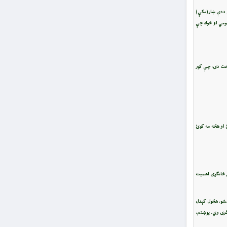
ِهِ وَمَن ضَلَّ فَقُلْ إِنَّمَا أَنَا مِنَ الْمُنذِرِينَ (نمل/۹۱، ۹۲) = (ووايه) حكم راته شوى، چې ددې ښار(مکې)
مومي او څوك چې
وخت دی، چې کور
 او هڅه مه کوئ
کې ځانګړی اهميت
نشو، هڅول کېدل
لګری وي. پوښتم،