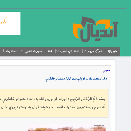
کورپاڼه
قرآن کریم
اعتقادي اصول
فقه
سیرت النبي
احادیث
شرحې
|
د قرآن مجید تلاوت او پکې تدبر کول/ د متقیانو ځانګړنې
بِسْمِ اللَّهِ الرَّحْمَنِ الرَّحِيمِ د لوراند او لورین الله په نامه د متقیانو 
أنفسهم ويستثيرون به دواء دائهم… خو شپه د قرآن په لوستو تېروي. ځان د