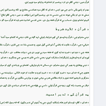
قرآن عین د وحې کلام دی او د پېغمبر او امامانو له روایاتو سره توپیر لري.
مهم او پاموړ ټکی دادی چې موږ اوس د خدای له کلام سره هماغسې مخامخ یو، لکه پېغمبراکرم (ص) چ
عملي نه دی او بلکې جوته ده چې دغسې نه دی. پېغمبراکرم (ص) مؤظف و، عین د وحې کلام ابلاغ کړي،
البیتو امامانو وویل، حساب یې له قرآن څخه بیل دی ، حتی قدسي احادیث هم باید له قرآن سره ګډ نش
د قرآن د تلاوت شروط
دیني مشرانو چې د قرآن په لوستو کې کوم شرایط راویلي، لږه ګټه یې ځان د وحې له کلماتو سره آشنا 
«ترقي» چې د قرآن د تلاوت له باطني آدابو ځنې ګڼل شوی، په همدې مانا ده، چې قاری د قرآن د تلا
هغه، چې د دوو تنو د خبرو ننداره کوي، له هغه سره یې توپیر دی چې د ویاند مخاطب دی. د قرآن په
لوړېدای او په لوبغاړیز (بازیګرانه) مشارکت اوړي؛ یعنې داسې ځای ته ورسي، چې وننګېرو، د خدای د کل
د دیني پوهاوي په بهیر کې ډیری مشرانو، دې مسالی ته پام وراړولی، اهتمام یې ورباندې کړی او سپ
هغوی چې له خدای سره د خبرو کولو او د ده د خبرو اورېدو حلاوت او خوند څکلی، سپارښتنه یې را
سترګو پر ناروغیو اخته شوی و او له مطالعې هم بې برخې شوی و، یوازېنی ملګری یې قرآن و، په هماغه ل
«پلار مې وصیت راته کړی، زویه چې قرآن لولې، داسې یې ولوله چې ته وا خدای درباندې نازل کړی دی
په قرآن کې د تدبر اهمیت
د خدای د کلام د لوستلو اغېز هله راښکاره کېږي، چې په آیتونو کې تدبر وکړئ، که څه رسول الله (ص)