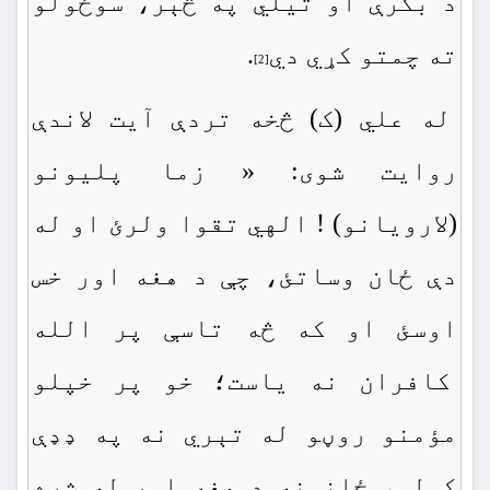
د بكرې او تيلي په څېر، سوځولو
ته چمتو كړي دي
.
[2]
له علي (ک) څخه تردې آيت لاندې
روايت شوى: « زما پلیونو
(لارويانو) ! الهي تقوا ولرئ او له
دې ځان وساتئ، چې د هغه اور خس
اوسئ او كه څه تاسې پر الله
كافران نه ياست؛ خو پر خپلو
مؤمنو روڼو له تېري نه په ډډې
كولو، ځانونه د هغه اور له شره