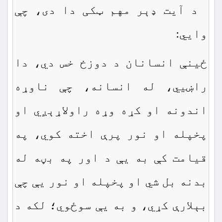
د آيت ډېر مهم ټكی دا دی، چې
وايي:
ځينې انسانان د دوزخ خس دي، دا
راښيي، له انسانه، چې ناوړه
اندونه او كړه وړه راولاړېږي او
پخپله او نور پرې اخته كوي، په
قيامت كې به يې د اور په بڼه له
بدنه بل شي او پخپله او نور يې چې
بېلارې كړي، و به يې سوځوي؛ لكه د