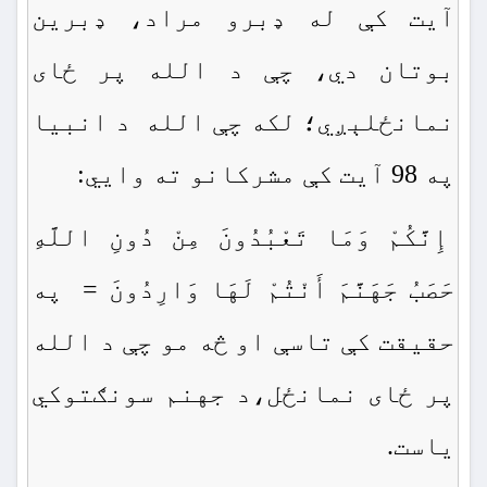
آيت كې له ډبرو مراد، ډبرين
بوتان دي، چې د الله پر ځاى
نمانځلېږي؛ لكه چې الله د انبيا
په 98 آيت كې مشركانو ته وايي:
إِنَّكُمْ وَمَا تَعْبُدُونَ مِنْ دُونِ اللَّهِ
حَصَبُ جَهَنَّمَ أَنْتُمْ لَهَا وَارِدُونَ = په
حقيقت كې تاسې او څه مو چې د الله
پر ځاى نمانځل،د جهنم سونګتوکي
ياست.