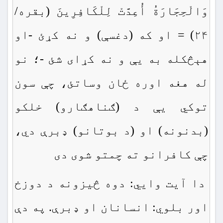
وَالْحِجَارَةُ أُعِدَّتْ لِلْكَافِرِينَ (بقره/
۲۴) = او كه (دغسې) و نه كړئ -او
هېڅكله به يې و نه كړاى شئ -؛ نو
له هغه اوره ځان وساتئ، چې سون
توکي يې د (ګناهګارو) خلكو
(بدنونه) او (د بوتانو) ډبرې دي،
چې كافرانو ته چمتو شوى دى
دا آيت وايي: دوه څيزونه د دوزخ
اور بلوي: انسانان او ډبرې. په دې