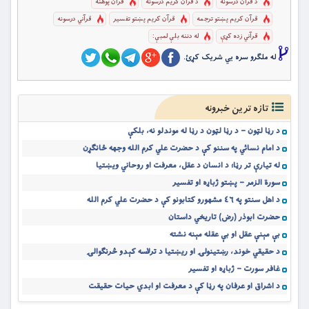
د قرآن درسونه
د قرآن کریم درسونه
قرآن پوهنه
قرآن کریم پښتو ترجمه
قرآن کریم پښتو تفسیر
قرآني درسونه
قرآني زده کړې
له دننه بلې لمبې:
له ملگرو سره یي شریک کړئ.
تازه ترین خبرونه
د رڼا لټون – د رڼا لټون د رڼا له موندلو نه، بلکې
د امام نسائي په سننو کې د حضرت علي کرم الله وجهه ځانګړن
له تیارې تر رڼا؛ د انسان د عقل، معرفت او روحاني ویښتیا
سورة الزمر – پښتو ژباړه او تفسیر
د اهل سنتو په ٤٦ مشهورو کتابونو کې د حضرت علي کرم الله
حضرت ابوذر (رض) تاریخي داستان
بې مېنې عقل او بې عقله مېنه نشته
د حقیقي خوند، رښتینولۍ او ریښتیا د ترلاسه کېدو څرنګوالۍ
غافر سورت – ژباړه او تفسیر
د اشراق او عرفان په رڼا کې د معرفت او ابدي حیات حقیقت