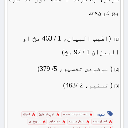
بچ كړئ»
.
[3]
(اطيب البيان، 1 / 463 مخ او
[1]
الميزان 1 / 92 مخ)
( موضوعي تفسير، 5/ 379)
[2]
( تسنيم، 2 /463)
[3]
www.andyal.com
الهي تقوا ولرئ
اندیال
ټیګونه:
اندیال سایت
اندیال ویبپاڼه
د جنم اور
د دوزخ اور