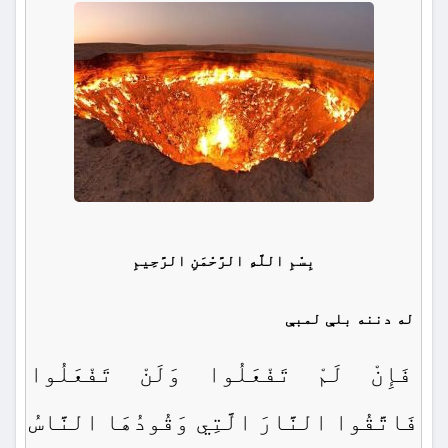
بِسْمِ اللَّهِ الرَّحْمَنِ الرَّحِيمِ
له دننه بلې لمبې
فَإِنْ لَمْ تَفْعَلُوا وَلَنْ تَفْعَلُوا
فَاتَّقُوا النَّارَ الَّتِي وَقُودُهَا النَّاسُ