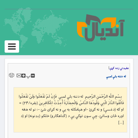
Toggle
igation
عقیدتي زده کړې
|
پ
له دننه بلې لمبې
بِسْمِ اللَّهِ الرَّحْمَنِ الرَّحِيمِ له دننه بلې لمبې فَإِنْ لَمْ تَفْعَلُوا وَلَنْ تَفْعَلُوا
فَاتَّقُوا النَّارَ الَّتِي وَقُودُهَا النَّاسُ وَالْحِجَارَةُ أُعِدَّتْ لِلْكَافِرِينَ (بقره/۲۴) =
او كه (دغسې) و نه كړئ -او هېڅكله به يې و نه كړاى شئ -؛ نو له هغه
اوره ځان وساتئ، چې سون توکي يې د (ګناهګارو) خلكو (بدنونه) او (د
[…]