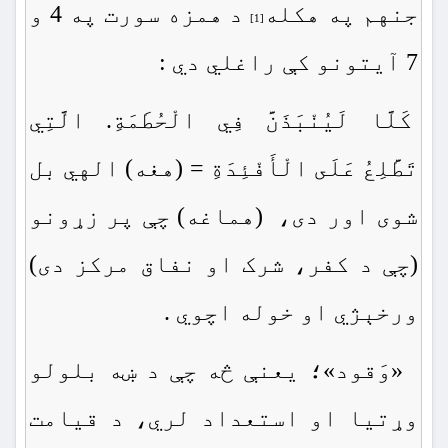
جنهم په هكله
د همزه سورت په 4 و
[1]
7 آيتونو كې راغلي دي :
كَلَّا لَيُنْبَذَنَّ فِي الْحُطَمَةِ. الَّتِي
تَطَّلِعُ عَلَى الْأَفْئِدَةِ = (هغه) الهي بل
شوى اور دى، (هماغه) چې پر زړونو
(چې د کفر، شرک او نفاق مرکز دی)
ورخېژي او خوله اچوي .
«وَقود»؛ يعنې څه چې د ښه بلولو
وړتيا او استعداد لري، د قيامت