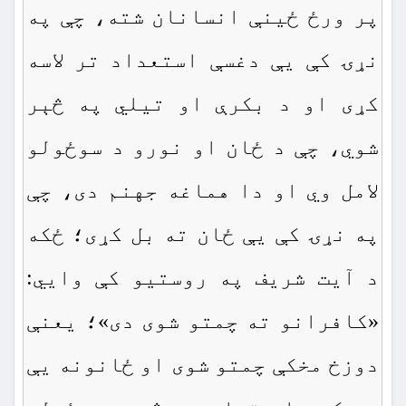
پر ورځ ځينې انسانان شته، چې په
نړۍ كې يې دغسې استعداد تر لاسه
كړى او د بكرې او تيلي په څېر
شوي، چې د ځان او نورو د سوځولو
لامل وي او دا هماغه جهنم دى، چې
په نړۍ كې يې ځان ته بل كړى؛ ځكه
د آيت شريف په روستيو كې وايي:
«كافرانو ته چمتو شوى دى»؛ يعنې
دوزخ مخكې چمتو شوى او ځانونه يې