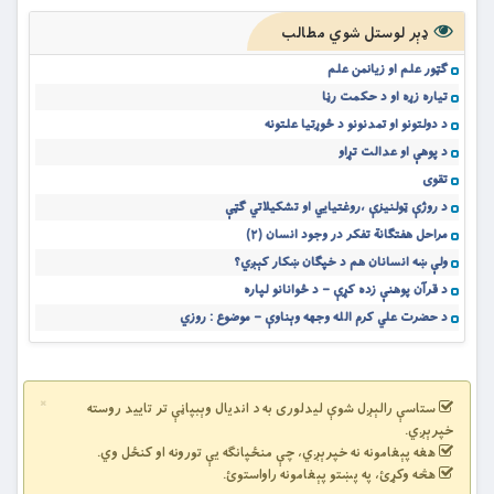
ډېر لوستل شوي مطالب
ګټور علم او زیانمن علم
تیاره زړه او د حکمت رڼا
د دولتونو او تمدنونو د ځوړتیا علتونه
د پوهې او عدالت تړاو
تقوی
د روژې ټولنيزې ،روغتیایي او تشکيلاتي گټې
مراحل هفتگانة تفکر در وجود انسان (۲)
ولې ښه انسانان هم د خپګان ښكار کېږي؟
د قرآن پوهنې زده کړې – د ځوانانو لپاره
د حضرت علي کرم الله وجهه وېناوې – موضوع : روزي
×
ستاسې رالېږل شوې لیدلوری به د اندیال وېبپاڼې تر تایید روسته
خپرېږي.
هغه پېغامونه نه خپرېږي، چې منځپانګه یې تورونه او کنځل وي.
هڅه وکړئ، په پښتو پېغامونه راواستوئ.