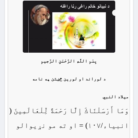
بِسْمِ اللَّهِ الرَّحْمَنِ الرَّحِيمِ
د لوراند او لورین څښتن په نامه
ميلاد النبي
وَمَا أَرْسَلْنَاكَ إِلَّا رَحْمَةً لِّلْعَالَمِينَ (
انبیاء/۱۰۷) = او ته مو نړيوالو