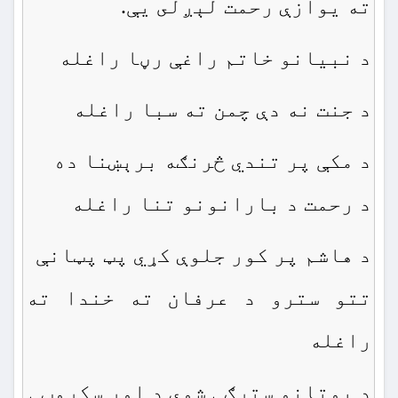
ته يوازې رحمت لېږلى يې.
د نبیانو خاتم راغې رڼا راغله
د جنت نه دې چمن ته سبا راغله
د مکې پر تندي څرنګه برېښنا ده
د رحمت د بارانونو تنا راغله
د هاشم پر کور جلوې کړي پټ پټانې
تتو سترو د عرفان ته خندا ته
راغله
د بوتانو سترګې شوې د اور سکروټې