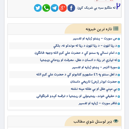
له ملگرو سره یي شریک کړئ.
تازه ترین خبرونه
ص سورت – پښتو ژباړه او تفسیر
د رڼا لټون – د رڼا لټون د رڼا له موندلو نه، بلکې
د امام نسائي په سننو کې د حضرت علي کرم الله وجهه ځانګړن
له تیارې تر رڼا؛ د انسان د عقل، معرفت او روحاني ویښتیا
سورة الزمر – پښتو ژباړه او تفسیر
د اهل سنتو په ٤٦ مشهورو کتابونو کې د حضرت علي کرم الله
حضرت ابوذر (رض) تاریخي داستان
بې مېنې عقل او بې عقله مېنه نشته
د حقیقي خوند، رښتینولۍ او ریښتیا د ترلاسه کېدو څرنګوالۍ
غافر سورت – ژباړه او تفسیر
ډېر لوستل شوي مطالب