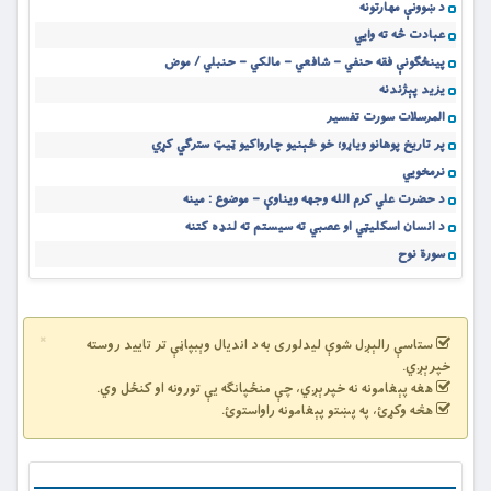
د ښوونې مهارتونه
عبادت څه ته وايي
پينځګونې فقه حنفي – شافعي – مالکي – حنبلي / موض
يزيد پېژندنه
المرسلات سورت تفسیر
پر تاریخ پوهانو ویاړو؛ خو ځېنیو چارواکیو ټیټ سترګي کړي
نرمخويي
د حضرت علي کرم الله وجهه ویناوې – موضوع : مینه
د انسان اسکلیټي او عصبي ته سیستم ته لنډه کتنه
سورة نوح
×
ستاسې رالېږل شوې لیدلوری به د اندیال وېبپاڼې تر تایید روسته
خپرېږي.
هغه پېغامونه نه خپرېږي، چې منځپانګه یې تورونه او کنځل وي.
هڅه وکړئ، په پښتو پېغامونه راواستوئ.