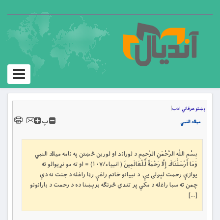
Toggle
igation
پښتو عرفاني ادب
|
پ
میلاد النبي
بِسْمِ اللَّهِ الرَّحْمَنِ الرَّحِيمِ د لوراند او لورین څښتن په نامه ميلاد النبي
وَمَا أَرْسَلْنَاكَ إِلَّا رَحْمَةً لِّلْعَالَمِينَ ( انبیاء/۱۰۷) = او ته مو نړيوالو ته
يوازې رحمت لېږلى يې. د نبیانو خاتم راغې رڼا راغله د جنت نه دې
چمن ته سبا راغله د مکې پر تندي څرنګه برېښنا ده د رحمت د بارانونو
[…]