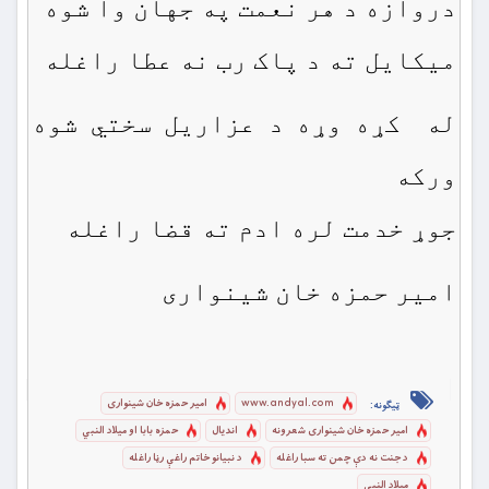
دروازه د هر نعمت په جهان وا شوه
میکایل ته د پاک رب نه عطا راغله
له کړه وړه د عزاریل سختي شوه
ورکه
جوړ خدمت لره ادم ته قضا راغله
امیر حمزه خان شینواری
www.andyal.com
امیر حمزه خان شینواری
ټیګونه:
امیر حمزه خان شینواری شعرونه
اندیال
حمزه بابا او میلاد النبي
د جنت نه دې چمن ته سبا راغله
د نبیانو خاتم راغې رڼا راغله
ميلاد النبي