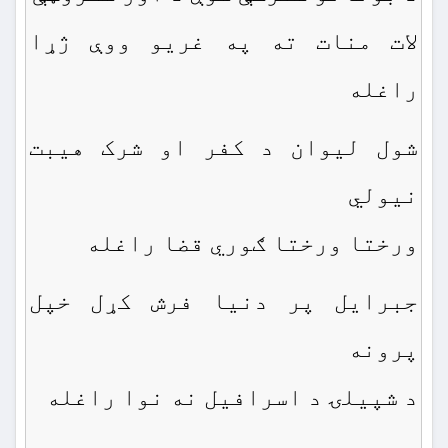
لات منات ته په غریو ووې ژړا
راغله
شول لیوان د کفر او شرک هیبت
نیولي
ورختا ورختا ګوري قضا راغله
جبرایل پر دنیا فرش کړل خپل
پرونه
د شپیلۍ د اسرافیل نه نوا راغله