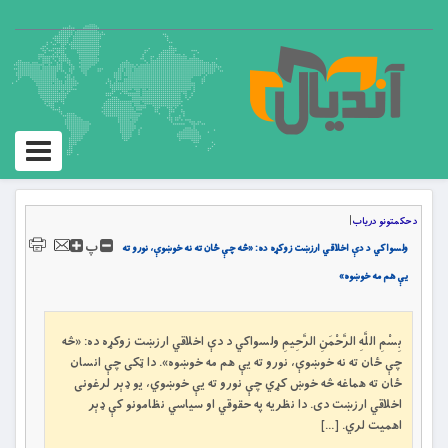
Toggle
igation
د حکمتونو دریاب
|
پ
ولسواکي د دې اخلاقي ارزښت زوکړه ده: «څه چې ځان ته نه خوښوې، نورو ته
يې هم مه خوښوه»
بِسْمِ اللَّهِ الرَّحْمَنِ الرَّحِيمِ ولسواکي د دې اخلاقي ارزښت زوکړه ده: «څه
چې ځان ته نه خوښوې، نورو ته يې هم مه خوښوه». دا ټکی چې انسان
ځان ته هماغه څه خوښ کړي چې نورو ته يې خوښوي، يو ډېر لرغونی
اخلاقي ارزښت دی. دا نظريه په حقوقي او سياسي نظامونو کې ډېر
اهميت لري. […]