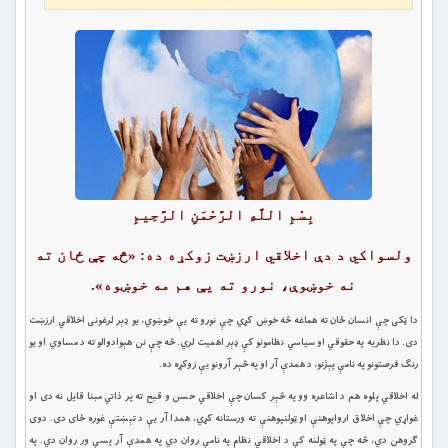
بِسْمِ اللَّهِ الرَّحْمَنِ الرَّحِيمِ
ولسواکي د دې اخلاقي ارزښت زوکړه ده: «څه چې ځان ته
نه خوښوې، نورو ته يې هم مه خوښوه».
دا ټکی چې انسان ځان ته هماغه څه خوښ کړي چې نورو ته يې خوښوي، يو ډېر لرغونی اخلاقي ارزښت
دی. دا نظريه په حقوقي او سياسي نظامونو کې ډېر اهميت لري. څه چې نن هېوادوالو ته د مساوي او يو
رنګ فرصتونو په نامې پېژنو، د همدې آر او په څېر آرونو يې زوکړه ده.
له اخلاقي پلوه هم د اشاعره وو په څېر کسان چې اخلاقي حسن و قبح ته پر ذاتي مبنا قايل نه دی او
غواړي چې اخلاق ارواپوهنې او ټولنپوهنې ته ورستانه کړي، همدا آر يې د تېښتې غوره ځای دی. دوی
ګروهن دي، څه چې په ټولنه کې د اخلاقي نظام په نامې روان دي په همدې آر پسې ور روان دي. په