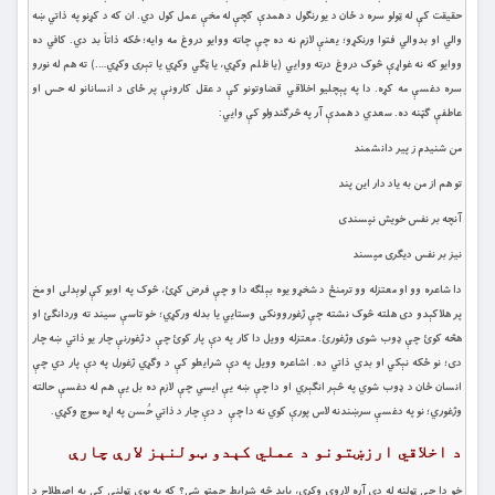
حقیقت کې له ټولو سره د ځان د یو رنګول د همدې کچې له مخې عمل کول دي. ان که د کړنو په ذاتي ښه
والي او بدوالي فتوا ورنکړو؛ يعنې لازم نه ده چې چاته ووايو دروغ مه وايه؛ ځکه ذاتاً بد دي. کافي ده
ووايو که نه غواړې څوک دروغ درته ووايي (يا ظلم وکړي، يا ټګي وکړي يا تېری وکړي….) ته هم له نورو
سره دغسې مه کړه. دا په پېچليو اخلاقي قضاوتونو کې د عقل کارونې پر ځای د انسانانو له حس او
عاطفې ګټنه ده. سعدي د همدې آر په څرګندولو کې وايي:
من شنیدم ز پیر دانشمند
تو هم از من به یاد دار این پند
آنچه بر نفس خویش نپسندی
نیز بر نفس دیگری مپسند
دا شاعره وو او معتزله وو ترمنځ د شخړو يوه بېلګه دا و چې فرض کړئ، څوک په اوبو کې لوېدلی او مخ
پر هلاکېدو دی هلته څوک نشته چې ژغوروونکی وستايي يا بدله ورکړي؛ خو تاسې سيند ته وردانګئ او
هڅه کوئ چې ډوب شوی وژغورئ. معتزله وويل دا کار په دې پار کوئ چې د ژغورنې چار يو ذاتي ښه چار
دی؛ نو ځکه نېکي او بدي ذاتي ده. اشاعره وويل په دې شرايطو کې د وګړي ژغورل په دې پار دي چې
انسان ځان د ډوب شوي په څېر انګېري او دا چې ښه يې ايسي چې لازم ده بل یې هم له دغسې حالته
وژغوري؛ نو په دغسې سرښندنه لاس پورې کوي نه دا چې د دې چار د ذاتي حُسن په اړه سوچ وکړي.
د اخلاقي ارزښتونو د عملي کېدو ټولنېز لارې چارې
خو دا چې ټولنه له دې آره لاروي وکړي، بايد څه شرايط چمتو شي؟ که په يوې ټولنې کې په اصطلاح د