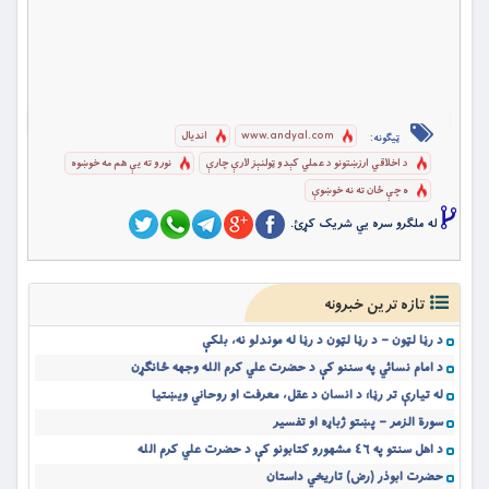
www.andyal.com
اندیال
ټیګونه:
د اخلاقي ارزښتونو د عملي کېدو ټولنېز لارې چارې
نورو ته يې هم مه خوښوه
ه چې ځان ته نه خوښوې
له ملگرو سره یي شریک کړئ.
تازه ترین خبرونه
د رڼا لټون – د رڼا لټون د رڼا له موندلو نه، بلکې
د امام نسائي په سننو کې د حضرت علي کرم الله وجهه ځانګړن
له تیارې تر رڼا؛ د انسان د عقل، معرفت او روحاني ویښتیا
سورة الزمر – پښتو ژباړه او تفسیر
د اهل سنتو په ٤٦ مشهورو کتابونو کې د حضرت علي کرم الله
حضرت ابوذر (رض) تاریخي داستان