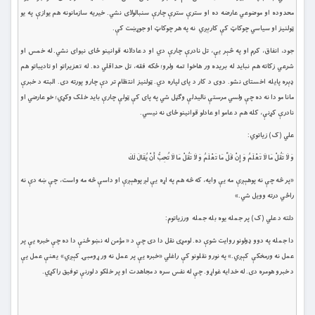
محدوده او موضوعي عارضه ده او سترې سترې چارې سنبالولای نشي. خيريه سازمانونه هم يوازې په يو
ټولنيز او سياسي چوکاټ کې کارېږي نه په هر چوکاټ او جوړښت کې.
جود، انفاق، کرم او په څېر يې، تل نادرې چارې دي او د عادلانه قوانينو ځای نيوای نشي. له خمس او
شرعي زکاته هم نبايد له بريده ور هاخوا تمه ولرو؛ ځکه فقه، تل حداقلي ده. له تعزيراتو او تاديباتو هم
ډېره پايله اخستای نشو. دوی د کار د پای لپاره دي. ټولنيز انتظام تر دې چارو پورته دی. البته د خبرې
مانا مو دا نه ده چې ولسي مرستې ناليدلې وګڼل شي په پای کې ټولې چارې بايد خلک وکړي؛ خو عارضي او
نادرې کړنې، کله هم د عامو او عادلو قوانينو ځای نه نيسي.
علي (ک) زیاتوي:
وَ لَا تَقُلْ مَا لَا تَعْلَمُ وَ إِنْ قَلَّ مَا تَعْلَمُ وَ لَا تَقُلْ مَا لَا تُحِبُّ أَنْ يُقَالَ لَكَ
«پر څه چې نه پوهېږې مه يې وايه، که څه هم په اړه يې لږ پوهېږې او داسې څه مه واست، چې ښه دې نه
راځي درته وويل شي.»
دلته د علي (ک) پر جمله یوه بله جمله ورزياتوم:
دا جمله په دوو ډولونو روايت شوې ده. لومړی نقل دا دی چې د « مؤمن له نښو ځنې دا ده چې خبره يې پر
عمل نه ورمخکې کېږي.» په نورو نقلونو کې راغلي «خبره يې پر عمل نه ور ړومبۍ کېږي» يعنې عمل يې
د خبرو هومره دی. له خدايه غواړو. چې له نفس سره د مجاهدت او پر خلکو د لورنې توفيق راکړي.