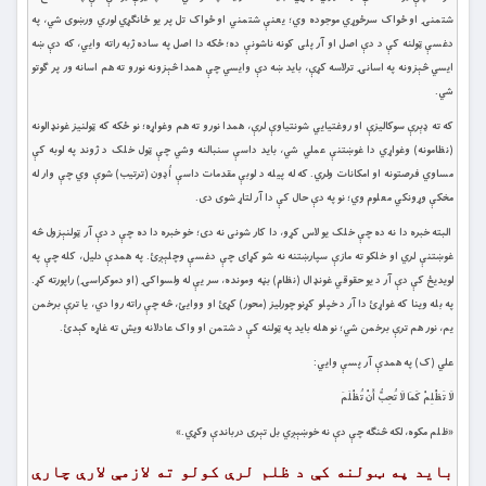
شتمنۍ او ځواک سرځوړي موجوده وي؛ يعنې شتمني او ځواک تل پر يو ځانګړي لوري ورښوی شي، په
دغسې ټولنه کې د دې اصل او آر پلی کونه ناشونې ده؛ ځکه دا اصل په ساده ژبه راته وايي، که دې ښه
ايسي څېزونه په اسانۍ ترلاسه کړې، بايد ښه دې وايسي چې همدا څېزونه نورو ته هم اسانه ور پر ګوتو
شي.
که ته ډېرې سوکاليزې او روغتيايي شونتياوې لرې، همدا نورو ته هم وغواړه؛ نو ځکه که ټولنيز غونډالونه
(نظامونه) وغواړي دا غوښتنې عملي شي، بايد داسې سنبالنه وشي چې ټول خلک د ژوند په لوبه کې
مساوي فرصتونه او امکانات ولري. که له پيله د لوبې مقدمات داسې اُډون (ترتیب) شوې وي چې وار له
مخکې وړونکي معلوم وي؛ نو په دې حال کې دا آر لتاړ شوی دی.
البته خبره دا نه ده چې خلک يو لاس کړو، دا کار شونی نه دی؛ خو خبره دا ده چې د دې آر ټولنېزول څه
غوښتنې لري او خلکو ته مازې سپارښتنه نه شو کړای چې دغسې وچلېږئ. په همدې دليل، کله چې په
لويديځ کې دې آر د يو حقوقي غونډال (نظام) بڼه ومونده، سر يې له ولسواکۍ (او دموکراسۍ) راپورته کړ.
په بله وينا که غواړئ دا آر د خپلو کړنو چورليز (محور) کړئ او ووايئ، څه چې راته روا دي، يا ترې برخمن
يم، نور هم ترې برخمن شي؛ نو هله بايد په ټولنه کې د شتمن او واک عادلانه ويش ته غاړه کېدئ.
علي (ک) په همدې آر پسې وايي:
لَا تَظْلِمْ كَمَا لَا تُحِبُّ أَنْ تُظْلَمَ
«ظلم مکوه، لکه څنګه چې دې نه خوښېږي بل تېری درباندې وکړي.»
بايد په ټولنه کې د ظلم لرې کولو ته لازمې لارې چارې