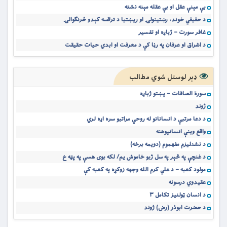
بې مېنې عقل او بې عقله مېنه نشته
د حقیقي خوند، رښتینولۍ او ریښتیا د ترلاسه کېدو څرنګوالۍ
غافر سورت – ژباړه او تفسیر
د اشراق او عرفان په رڼا کې د معرفت او ابدي حیات حقیقت
ډېر لوستل شوي مطالب
سورة الصافات – پښتو ژباړه
ژوند
د دعا مرتبې د انسانانو له روحي مراتبو سره اړه لري
واقع وینې انسانپوهنه
د نشنلیزم مفهموم (دویمه برخه)
د غنچې په څېر په سل ژبو خاموش یم/ لکه بوی هسې په پټه خ
مولود کعبه – د علي کرم الله وجهه زوکړه په کعبه کې
عقیدوي درسونه
د انسان ټولنیز تکامل ۳
د حضرت ابوذر (رض) ژوند