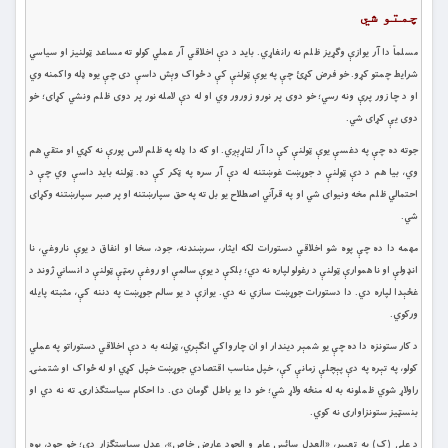
چمتو شي
مسلماً دا آر يوازې وګړيز ظلم نه رانغاړي. بايد د دې اخلاقي آر عملي کولو ته مساعد ټولنيز او سياسي
شرايط چمتو کړو. خو فرض کړئ چې په يوې ټولنې کې د ځواک وېش داسې دی چې يوه ډله واکمنه وي
او د چا زور پرې ونه رسي؛ خو دوی پر نورو زورور وي او له دې لامله نور پر دوی ظلم ونشي کړای؛ خو
دوی يې کړای شي.
جوته ده چې په دغسې يوې ټولنې کې دا آر لتاړېږي. او که دا ډله په ظلم لاس پورې نه کړي او متقي هم
وي، بيا هم د دې ټولنې د جوړښت غوښتنه له دې آر سره په ټکر کې ده. ټولنه بايد داسې وي چې د
احتمالي ظلم مخه ونيوای شي او په قرآني اصطلاح يو بل ته په حق سپارښتنه او پر صبر سپارښتنه وکړای
شي.
مهمه دا ده چې پوه شو اخلاقي دستورات لکه ايثار، سرښندنه، جود، سخا او انفاق د يوې ناروغي، نا
انډولې او نا هموارې ټولنې د رغولو لپاره نه دي؛ بلکې د يوې سالمې او روغې رمټې ټولنې د انساني ژوند د
غځېدا لپاره دي. دا دستورات جوړښت سازي نه دي. يوازې د يو سالم جوړښت په دننه کې، مثبته پايله
ورکوي.
د کار ستونزه دا ده چې يو شمېر دیندار او ان چارواکي انګېري، ټولنه به د دې اخلاقي دستوراتو په عملي
کولو، په تېره په دې پېچلې زمانې کې، خپل مناسب اقتصادي جوړښت خپل کړي او له ځواک او شتمنۍ
راولاړ شوي ظملونه به له منځه ولاړ شي؛ خو دا يو باطل ګومان دی. دا احکام سياستګذارۍ ته نه دي او
بنسټيز ستونزاواری نه کوي.
د علي (ک) په تعبير، «العدل سائس عام و الجود عارض خاص»، عدل سياستګزار دی؛ خو جود، يوه