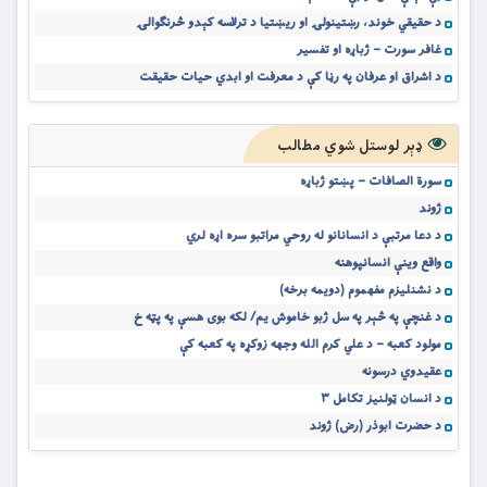
د حقیقي خوند، رښتینولۍ او ریښتیا د ترلاسه کېدو څرنګوالۍ
غافر سورت – ژباړه او تفسیر
د اشراق او عرفان په رڼا کې د معرفت او ابدي حیات حقیقت
ډېر لوستل شوي مطالب
سورة الصافات – پښتو ژباړه
ژوند
د دعا مرتبې د انسانانو له روحي مراتبو سره اړه لري
واقع وینې انسانپوهنه
د نشنلیزم مفهموم (دویمه برخه)
د غنچې په څېر په سل ژبو خاموش یم/ لکه بوی هسې په پټه خ
مولود کعبه – د علي کرم الله وجهه زوکړه په کعبه کې
عقیدوي درسونه
د انسان ټولنیز تکامل ۳
د حضرت ابوذر (رض) ژوند