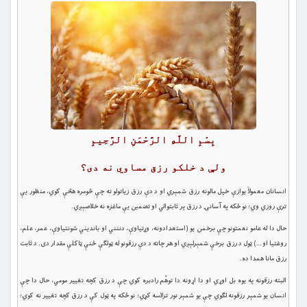
بِسْمِ اللَّهِ الرَّحْمَنِ الرَّحِيمِ
ولې د خلکو رزق مساوي نه دی؟
انسانان معمولاً يوازې خپل مالونه رزق شمېري او د دې رزق زياتولو ته چې څومره هڅې کوي، منظور يې
ترې روزي وي؛ نو ځکه په آسانۍ د رزق پر ثابتوالي او تضمين يې ماغزه نه خلاصېږي.
حال دا له عامو نعمتونو چې برخمن يو (استعدادونه، وړتياوې، دننني او بانديني شونتياوې، عمر، علم،
روغتيا او …) ټول د رزق برخې شمېرلېږي او هر چاته د دې رزقونو له ټولګې ځنې ټاکلې مقدار دی. د ثابت
رزق مانا همدا ده.
البته رزقونه په يوه بل اوړي او دا اړونه دا توهّم رادبره کوي چې د رزق کچه تغيير مومي، حال دا چې
انسان يو شمېر رزقونه لګوي چې يو شمېر نور ترلاسه کړي؛ نو ځکه په ټول کې د رزق کچه تغيير نه کوي؛