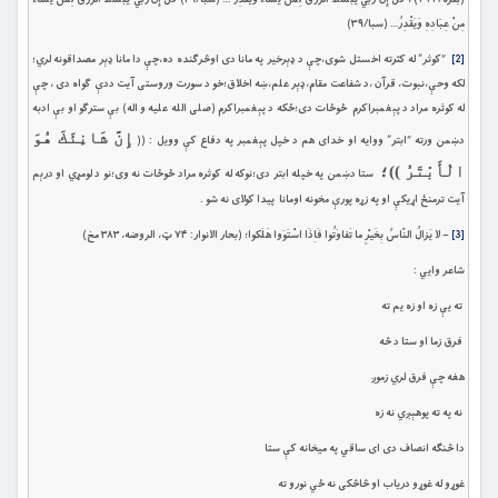
مِنْ عِبَادِهِ وَيَقْدِرُ… (سبا/۳۹)
[2]
“کوثر” له کثرته اخستل شوى،چې د ډېرخير په مانا دى اوڅرګنده ده،چې دا مانا ډېر مصداقونه لري؛
لکه وحې،نبوت، قرآن ،د شفاعت مقام،ډېر علم،ښه اخلاق؛خو د سورت وروستى آيت ددې ګواه دى ، چې
له کوثره مراد د پېغمبراکرم ځوځات دى؛ځکه د پېغمبراکرم (صلی الله عليه و اله) بې سترګو او بې ادبه
إِنَّ شَانِئَكَ هُوَ
دښمن ورته “ابتر” ووايه او خداى هم د خپل پېغمبر په دفاع کې وويل : ((
الْأَبْتَرُ
))؛
ستا دښمن په خپله ابتر دى؛نوکه له کوثره مراد ځوځات نه وى؛نو د لومړي او درېم
آيت ترمنځ اړيکې او په زړه پورې مخونه اومانا پيدا کولاى نه شو .
[3]
– لا يَزالُ النّاسُ بِخَيْرٍ ما تَفاوَتُوا فَاِذَا اسْتَوَوا هَلَكوا؛ (بحار الانوار: ۷۴ ټ، الروضه، ۳۸۳ مخ)
شاعر وايي :
ته یې زه او زه یم ته
فرق زما او ستا د څه
هغه چې فرق لري زموږ
نه په ته پوهېږي نه زه
دا څنګه انصاف دی ای ساقي په میخانه کې ستا
غوړو له غوړو دریاب او څاڅکی نه ځي نورو ته