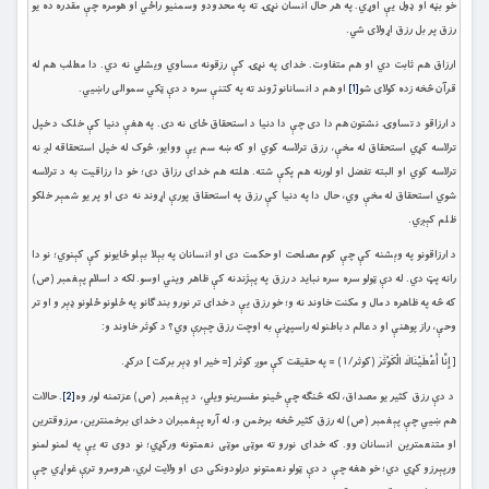
خو بڼه او ډول يې اوړي. په هر حال انسان نړۍ ته په محدودو وسمنيو راځي او هومره چې مقدره ده يو
رزق پر بل رزق اړولای شي.
ارزاق هم ثابت دي او هم متفاوت. خدای په نړۍ کې رزقونه مساوي ويشلي نه دي. دا مطلب هم له
قرآن څخه زده کولای شو
[1]
او هم د انسانانو ژوند ته په کتنې سره د دې ټکي سموالی راښيي.
د ارزاقو د تساوۍ نشتون هم دا دی چې دا دنيا د استحقاق ځای نه دی. په هغې دنيا کې خلک د خپل
ترلاسه کړي استحقاق له مخې، رزق ترلاسه کوي او که ښه سم يې ووايو، څوک له خپل استحقاقه لږ نه
ترلاسه کوي او البته تفضل او لورنه هم پکې شته. هلته هم خدای رزاق دی؛ خو دا رزاقيت به د ترلاسه
شوي استحقاق له مخې وي، حال دا په دنيا کې رزق په استحقاق پورې اړوند نه دی او پر يو شمېر خلکو
ظلم کېږي.
د ارزاقونو په وېشنه کې چې کوم مصلحت او حکمت دی او انسانان په بېلا بېلو ځايونو کې کېنوي؛ نو دا
رانه پټ دي. له دې ټولو سره سره نبايد د رزق په پېژندنه کې ظاهر ويني اوسو. لکه د اسلام پېغمبر (ص)
که څه په ظاهره د مال و مکنت خاوند نه و؛ خو رزق يې د خدای تر نورو بندګانو په ځلونو ځلونو ډېر و او تر
وحې، راز پوهنې او د عالم د باطنو له راسپړنې به اوچت رزق چېرې وي؟ د کوثر خاوند و:
[ إِنَّا أَعْطَيْنَاكَ الْكَوْثَرَ (کوثر/۱) = په حقيقت كې موږ كوثر [= خير او ډېر بركت ] دركړ.
د دې رزق کثير يو مصداق، لکه څنګه چې ځينو مفسرینو ويلي، د پېغمبر (ص) عزتمنه لور وه
[2]
. حالات
هم ښيي چې پېغمبر (ص) له رزق کثير څخه برخمن و، له آره پېِغمبران د خدای برخمنترين، مرزوقترين
او متنعمترين انسانان وو. که خدای نورو ته موټی موټی نعمتونه ورکړي؛ نو دوی ته يې په لمنو لمنو
ورپېرزو کړي دي؛ خو هغه چې د دې ټولو نعمتونو درلودونکی دی او ولايت لري، هرومرو ترې غواړي چې