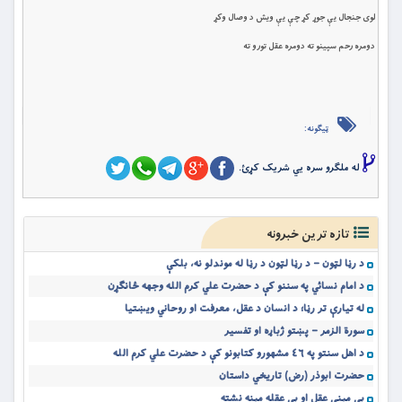
لوی جنجال یې جوړ کړ چې یې ویش د وصال وکړ
دومره رحم سپینو ته دومره عقل تورو ته
ټیګونه:
له ملگرو سره یي شریک کړئ.
تازه ترین خبرونه
د رڼا لټون – د رڼا لټون د رڼا له موندلو نه، بلکې
د امام نسائي په سننو کې د حضرت علي کرم الله وجهه ځانګړن
له تیارې تر رڼا؛ د انسان د عقل، معرفت او روحاني ویښتیا
سورة الزمر – پښتو ژباړه او تفسیر
د اهل سنتو په ٤٦ مشهورو کتابونو کې د حضرت علي کرم الله
حضرت ابوذر (رض) تاریخي داستان
بې مېنې عقل او بې عقله مېنه نشته