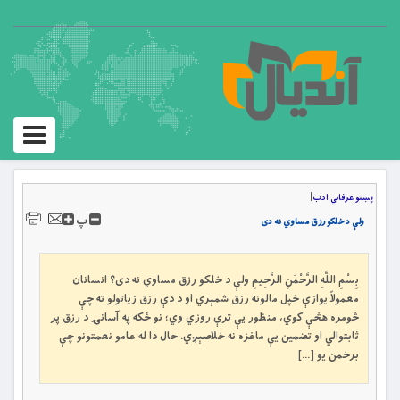
Toggle
igation
پښتو عرفاني ادب
|
پ
ولې د خلکو رزق مساوي نه دی
بِسْمِ اللَّهِ الرَّحْمَنِ الرَّحِيمِ ولې د خلکو رزق مساوي نه دی؟ انسانان
معمولاً يوازې خپل مالونه رزق شمېري او د دې رزق زياتولو ته چې
څومره هڅې کوي، منظور يې ترې روزي وي؛ نو ځکه په آسانۍ د رزق پر
ثابتوالي او تضمين يې ماغزه نه خلاصېږي. حال دا له عامو نعمتونو چې
برخمن يو […]