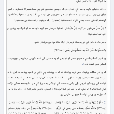
نور هم له دې رزقه برخمن کړي.
د رزق ورکونې د لړۍ په سر کې، خدای دی او ورپسې وليان يې دي چې مستحقينو ته نعمتونه او الهي
ارزاق وررسوي. پردې سربېره، طاعت او تقوا هم د حق رزق دی او د علي (ک) په وينا، د تقوا په هکله يوه
کړنه هم کوچنۍ نه ده؛ يعنې تقوا د انسان مانيز (معنوي) رزق اوچتوي او له نعمته يې برخمنوي:
لا يَقِلُّ عَمَلٌ مَع تَقوى ، و كَيفَ يَقِلُّ ما يُتَقَبَّلُ : له تقوا سره مل هره کړنه ، لږه نه ده او څرنګه به يو څيز لږ
وي، چې قبلېږي؟»
په هر حال په رزق کې ډېر پرېمانه توپیر دی او له منځه وړل يې غوښتای نشو.
وَلَا تَتَمَنَّوْا مَا فَضَّلَ اللَّهُ بِهِ بَعْضَكُمْ عَلَى بَعْضٍ (نساء/۳۲)
پر ځینو کسانو باندې د ځینو تفضل او غواروی او په هستۍ کې شته تکويني او طبيعي توپیرونه د
هستۍ عين شتون دی.
[3]
او پر دې مطلب پوهېدل عين نړۍ پېژندنه ده او دا پوښتنه چې «ولې يو شمېر پېغمبران شوي يا له
پرېمانه رزق څخه برخمن وي» په الهي سنبالښت یا مديريت کې يوه هسې په هسې لاسوهنه ده. په
قيامت کې پوښتلای شو چې ولې پلانی په جنت کې او پلانی په دوزخ کې دی. دا پوښتنه مخکې ترلاسه
شوي استحقاقونه ځوابوي. خو په دنيا کې شته توپيرونه د هستۍ د طولي نظام لازمه ده. رزق بايد له يوه
لاسه بل ته ور ورسي او انسانان يو بل ته اړمن وي.
[1]
– أَوَلَمْ يَرَوْا أَنَّ اللَّهَ يَبْسُطُ الرِّزْقَ لِمَنْ يَشَاءُ وَيَقْدِرُ … (روم/۳۷) اللَّهُ يَبْسُطُ الرِّزْقَ لِمَنْ يَشَاءُ وَيَقْدِرُ…
(رعد/۳۷) وَاللَّهُ فَضَّلَ بَعْضَكُمْ عَلَى بَعْضٍ فِي الرِّزْقِ…. (نحل/۷۱) وَاللَّهُ يَرْزُقُ مَنْ يَشَاءُ بِغَيْرِ حِسَابٍ
(بقره/۲۱۲) ، قُلْ إِنَّ رَبِّي يَبْسُطُ الرِّزْقَ لِمَنْ يَشَاءُ وَيَقْدِرُ … (سبا/۳۶) قُلْ إِنَّ رَبِّي يَبْسُطُ الرِّزْقَ لِمَنْ يَشَاءُ