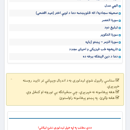
الهي عدل
صحیفه سجادیه/ اته څلوېښتمه دعا د لویې اختر (عید الاضحی)
سورة العصر
تبليغ دود
سورة التکویر
سورة الزمر – پښتو ژباړه
تاريخچه طب فيزيکی و احیای مجدد
دعا د دین لاینفکه برخه ده
×
ستاسې رالېږل شوې لیدلوری به د اندیال وېبپاڼې تر تایید روسته
خپرېږي.
هغه پېغامونه نه خپرېږي، چې منځپانګه یې تورونه او کنځل وي.
هڅه وکړئ، په پښتو پېغامونه راواستوئ.
ددې مطلب په اړه خپل لیدلوری نشئ لیکلی!