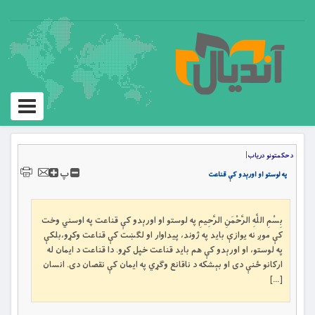
Toggle
igation
د حکمتونو دریاب
|
پ
په لوستو او اورېدو کې قناعت
بِسْمِ اللَّهِ الرَّحْمَنِ الرَّحِيمِ په لوستو او اورېدو کې قناعت په اوسني وخت
کې موږ نه یوازې باید په ژوند، پیداوار او لګښت کې قناعت وکړو،بلکې
په لوستو، او اورېدو کې هم باید قناعت خپل کړو. دا قناعت د ایمان له
ارکانو ځنې دی او بېشکه د ناقانع وګړي په ایمان کې نقصان دی. انسان
[…]