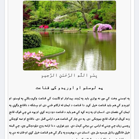
بِسْمِ اللَّهِ الرَّحْمَنِ الرَّحِيمِ
په لوستو او اورېدو کې قناعت
په اوسني وخت کې موږ نه یوازې باید په ژوند، پیداوار او لګښت کې قناعت وکړو،بلکې په لوستو، او
اورېدو کې هم باید قناعت خپل کړو. دا قناعت د ایمان له ارکانو ځنې دی او بېشکه د ناقانع وګړي په
ایمان کې نقصان دی. انسان ان په زده کړه کې هم باید د قناعت دود زده کړي او پوه شي چې څوک قانع
زده کړیال او څوک قانع ښوونکی دی. په دې چار کې قناعت هم د ارامۍ لامل دی. ناقانع او تمه کوونکی
ړومبی زیان چې ویني له ارامۍ بې برخې کېدل دي. ډېر غواړی، د نا ارامه روح درلودونکی وي، چې البته
خپل ځانګړي رذایل ورسره مل وي. انسان دې د پوهېدو په ‌‌ډګر کې هم قناعت خپل کړي او ځان ته دې په