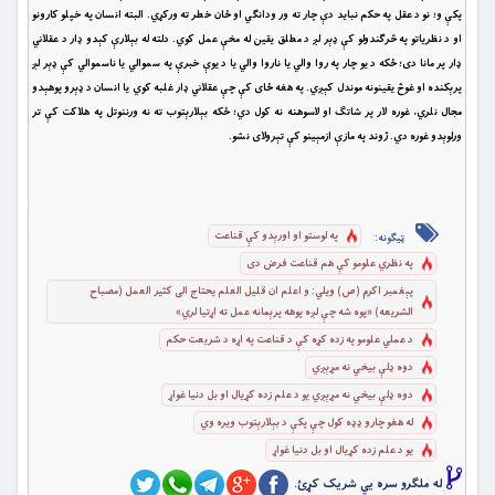
پکې و؛ نو د عقل په حکم نباید دې چار ته ور ودانګي او ځان خطر ته ورکړي. البته انسان په خپلو کارونو
او د نظریاتو په څرګندولو کې ډېر لږ د مطلق یقین له مخې عمل کوي. دلته له بېلارې کېدو ډار د عقلاني
ډار پر مانا دی؛ ځکه د یو چار په روا والي یا ناروا والي یا د یوې خبرې په سموالي یا ناسموالي کې ډېر لږ
پرېکنده او غوڅ یقینونه موندل کېږي. په هغه ځای کې چې عقلاني ډار غلبه کوي یا انسان د ډېرو پوهېدو
مجال نلري، غوره لار پر شاتګ او لاسوهنه نه کول دي؛ ځکه بېلارېتوب ته نه ورننوتل په هلاکت کې تر
ورلوېدو غوره دي. ژوند په مازې ازمېینو کې تېرولای نشو.
په لوستو او اورېدو کې قناعت
ټیګونه:
په نظري علومو کې هم قناعت فرض دی
پېغمبر اکرم (ص) ویلي: و اعلم ان قليل العلم يحتاج الى كثير العمل (مصباح
الشريعه) «پوه شه چې لږه پوهه پرېمانه عمل ته اړتیا لري»
د عملي علومو په زده کړه کې د قناعت په اړه د شریعت حکم
دوه ډلې بیخي نه مړېږي
دوه ډلې بیخي نه مړېږي یو د علم زده کړیال او بل دنیا غواړ
له هغو چارو ډډه کول چې پکې د بېلارېتوب ویره وي
یو د علم زده کړیال او بل دنیا غواړ
له ملگرو سره یي شریک کړئ.