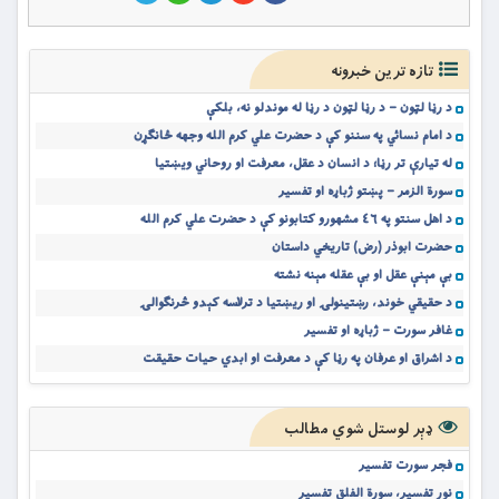
تازه ترین خبرونه
د رڼا لټون – د رڼا لټون د رڼا له موندلو نه، بلکې
د امام نسائي په سننو کې د حضرت علي کرم الله وجهه ځانګړن
له تیارې تر رڼا؛ د انسان د عقل، معرفت او روحاني ویښتیا
سورة الزمر – پښتو ژباړه او تفسیر
د اهل سنتو په ٤٦ مشهورو کتابونو کې د حضرت علي کرم الله
حضرت ابوذر (رض) تاریخي داستان
بې مېنې عقل او بې عقله مېنه نشته
د حقیقي خوند، رښتینولۍ او ریښتیا د ترلاسه کېدو څرنګوالۍ
غافر سورت – ژباړه او تفسیر
د اشراق او عرفان په رڼا کې د معرفت او ابدي حیات حقیقت
ډېر لوستل شوي مطالب
فجر سورت تفسیر
نور تفسیر، سورة الفلق تفسیر