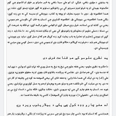
په رښتوني د مولوي بلخي، غزالي، ان ابو علي سینا بلخي په څېر مشرانو پر خولو او قلمونو چې کوم
حکمتونه بهېدلي او په خپلو لنډو عمرونو کې یې راتلونکیو نسلونو ته ګټور خواړه چمتو کړي، علت یې
همدا اخلاصونه ول. دوی دا دومره معارف او پوهه په کتاب، ښوونځي او مدرسه کې نه دي زده کړي؛
بلکې همدا اخلاصونه یې ښوونکي ول. اخلاصونه لاملېږي چې انسان په ځان کې نالوستي هم ومومي؛
یعنې بې کتابه او بې استاده، خپل روح صیقل کړي او الهامي علوم تر لاسه کړي؛ نو ځکه په شریعت کې
بې عمله د عملي علومو او معلوماتو په راغونډولو کې نهې او ښکاره غندنه راغلې ده. دا مانا باید د زده
کړې او ښوونې (تعلیم او تعلم) په باب رعایت کړو. زده کړیال هم که لږ عمل کوي، نباید ډېر وپوښتي،
او ښوونکی هم باید د خپلو زده کړیالانو د حالاتو څارن وي او ومومي چې دوی د عمل کومې یوې مرتبې ته
وررسېدلي دي.
په نظري علومو کې هم قناعت فرض دی
دا حکم په نظري علومو- یعنې هغه علوم چې نیغ په نیغ په عمل پورې څه تړاو نلري او یوازې د نړۍ لید
له جنسه وي- کې هم صادق دی. عقلمن له پرېکنده باطلونو ځان بچوي او په معقولو حقونو زړه ورتړي.
علي (ک) په دې لیک کې همدا مانا وایي: په هغه ځای کې بیخي لاسوهنه مه کوه چې وظیفه او کار دې
نه دی. په دې عبارت کې «لم تکلف» هم په ویلو، هم په پوهېدلو او هم په عمل کولو پورې تړاو لري، یعنې
غوره ده، انسان په هغو چارو کې چې اړه ورپورې نلري، دخالت ونکړي؛ ځکه ښایي د فساد اړخ یې پر
اصلاح ور زیات شي. «فضولي» [ د نورو په چارو کې لاسوهنه] د کلمې په دقیقه مانا همدا ده.
له هغو چارو ډډه کول چې پکې د بېلارېتوب ویره وي
همدغسې که انسان له یوه داسې چار سره مخ شو چې سم یې نه پېژانده او بلکې د بېلاریتوب ډار هم