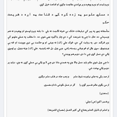
ډېرو لیدو او ډېرو پوهېدو پر وړاندې مقاومت وکړي او قناعت خپل کړي.
د عملي علومو په زده کړه کې د قناعت په اړه د شریعت
حکم
متأسفانه زموږ په پېر کې تبلیغات خلک بې خرته لګښت ته بلي. دا بلنه ډېرو لوستو او پوهېدو ته هم
ورسېدلې ده. حال دا چې په شریعت کې د دې چار ‌ډاګیزه نهې شوې ده. دا مطلب په عملي علومو کې
ډېر څرګند دی. په روایت کې دي، څوک علي (ک) ته ورغی او یو حکمت یې ترې وپوښت او څه یې
وروښوول. سړی ولاړ او څو ورځې روسته راغی، ویې ویل، بل څه راوښیه. علي (ک) ورته وویل، پر لومړي
ټکي دې عمل کړی چې دا دی دویم هم پوښتې؟
دا چې ویل شوي عالم باید عمل والا وي په همدې مانا دی چې لا یو ټکي یې عملي کړی نه وي، نباید پر
دویم ټکي بوخت شي.
از صد يكى به جاى نياورده شرط علم و زحب جاه در طلب علم ديگرى‏
از من بگوى عالم تفسير گوى را گر در عمل نكوشى نادان مفسرى‏
(سعدی)
پېغمبر اکرم (ص) ویلي:
و اعلم ان قليل العلم يحتاج الى كثير العمل (مصباح الشريعه)