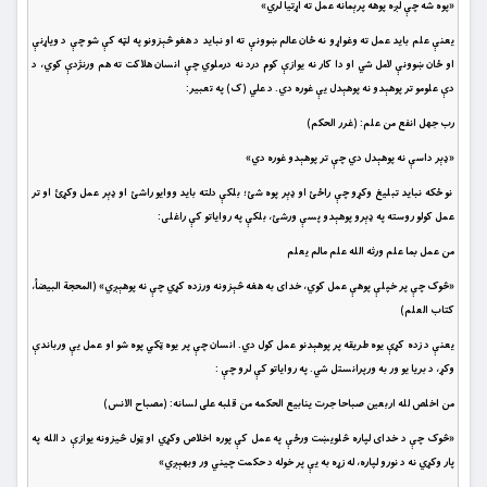
«پوه شه چې لږه پوهه پرېمانه عمل ته اړتیا لري»
یعنې علم باید عمل ته وغواړو نه ځان عالم ښوونې ته او نباید د هغو څېزونو په لټه کې شو چې د ویاړنې
او ځان ښوونې لامل شي او دا کار نه یوازې کوم درد نه درملوي چې انسان هلاکت ته هم ورنژدې کوي، د
دې علومو تر پوهېدو نه پوهېدل یې غوره دي. د علي (ک) په تعبیر:
رب جهل انفع من علم: (غرر الحكم)
«ډېر داسې نه پوهېدل دي چې تر پوهېدو غوره دي»
نو ځکه نباید تبلیغ وکړو چې راځئ او ډېر پوه شئ؛ بلکې دلته باید ووایو راشئ او ډېر عمل وکړئ او تر
عمل کولو روسته په ډېرو پوهېدو پسې ورشئ، بلکې په روایاتو کې راغلی:
من عمل بما علم ورثه الله علم مالم يعلم
«څوک چې پر خپلې پوهې عمل کوي، خدای به هغه څېزونه ورزده کړي چې نه پوهېږي» (المحجة البیضأ،
کتاب العلم)
یعنې د زده کړې یوه طریقه پر پوهېدنو عمل کول دي. انسان چې پر یوه ټکي پوه شو او عمل یې ورباندې
وکړ، د بریا یو ور به ورپرانستل شي. په روایاتو کې لرو چې :
من اخلص لله اربعين صباحا جرت ينابيع الحكمه من قلبه على لسانه: (مصباح الانس)
«څوک چې د خدای لپاره څلویښت ورځې په عمل کې پوره اخلاص وکړي او ټول څیزونه یوازې د الله په
پار وکړي نه د نورو لپاره، له زړه به یې پر خوله د حکمت چیني ور وبهېږي»