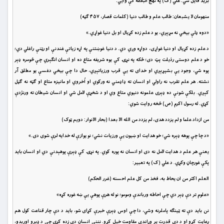
برید قایل شي. علي (ک) په نهج البلاغه کې وایي:
منهومان لا يشبعان: طالب علم و طالب دنيا (کلمات قصار، ۴۵۷ ګڼه)
«دوه ډلې بیخي نه مړېږي، یو د علم زده کړیال او بل دنیا غواړي.»
د علم زده کړیال او دنیا غواړی، دواړه وږي دي. د دنیا غوښتنې په اړه زیاتې غندنې او رټنې راغلي دي؛
خو د علم دوستی رذیلت پټ دی؛ ځکه په نړۍ کې یوه شریفه متاع ده او انسان انګېري چې څومره ډېر
پوه شي، وجود یې بشپړېږي او خدای ته یې قرب ورزیاتېږي، حال دا چې بیخي دغسې یو مطلق آر
نشته. هر علم تقرب نه راولي او انسان ته ډاډمني نه ورکوي او اُخروي او مانیزه متاع او ګټه نه ګڼل
کېږي. بلکې شونې ده ډ‌ېری علمونه دنیوي متاع وي او د شخړې لامل شي او انسان شیطان ته ورنژدې
کړي. له رسول اکرم (ص) څخه روایت شوي:
من ازداد علما و لم يزدد هدى، لم يزدد من الله الا بعدا (بحار الانوار: دویم ټوک)
«د چا چې پوهه ډېره شي؛ خو هدایت او ښیون یې ورزیات نشي؛ نو یوازې له خدایه لرې شوی دی.»
یعنې هر علم د هدایت لامل نه دی او انسان نه پوره کوي. په نړۍ کې ډېرې پوهېدنې دي او انسان باید
پکې غورچاڼ وکړي. د علي (ک) په تعبیر:
العلم اكثر من ان يحاط به، فخذ من كل علم احسنه (غرر الحكم)
«علوم تر دې ډېر دي چې احاطه ورباندې ومومو؛ نو له هرې پوهې یې ښه غوره کړه»
نن باید دې ته ټینګه پاملرنه وشي، دا چې اوس ډېرې خبرې کړای شو، باید د دې چار قناعت کول هم
رعایت کړو او د دې قدرت پر وړاندې مقاومت خپل کړو. نننی انسان دې زده کړي چې د ډېرو اورېدو،