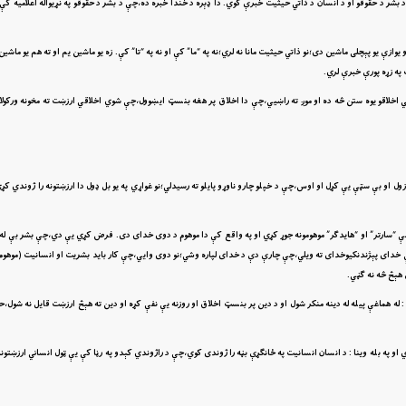
ا د بشر د حقوقو او د انسان د ذاتي حيثيت خبرې کوي. دا ډېره د خندا خبره ده،چې د بشر د حقوقو په نړيواله اعلاميه ک
زې يو پېچلى ماشين دى؛نو ذاتي حيثيت مانا نه لري؛نه په “ما” کې او نه په “تا” کې. زه يو ماشين يم او ته هم يو ماشين
 په زړه پورې خبرې لري.
لامي اخلاقو يوه ستن څه ده او موږ ته راښيي،چې دا اخلاق پر هغه بنسټ ايښوول،چې شوي اخلاقي ارزښت ته مخونه ورکول
 او بې سټې يې کړل او اوس،چې د خپلو چارو ناوړو پايلو ته رسيدلي؛نو غواړي په يو بل ډول دا ارزښتونه را ژوندي کړي
،چې “سارتر” او “هايدګر” موهومونه جوړ کړي او په واقع کې دا موهوم د دوى خداى دى. فرض کړي يې دي،چې بشر بې له 
چې خداى پېژندنکيوخداى ته ويلي،چې چارې دې د خداى لپاره وشي؛نو دوى وايي،چې کار بايد بشريت او انسانيت (موهو
 هېڅ څه نه ګڼي.
ي : له هماغې پيله له دينه منکر شول او د دين پر بنسټ اخلاق او روزنه يې نفې کړه او دين ته هېڅ ارزښت قايل نه شول،
او په بله وينا : د انسان انسانيت په ځانګړې بڼه را ژوندى کوي،چې د راژوندي کېدو په رڼا کې يې ټول انساني ارزښتون