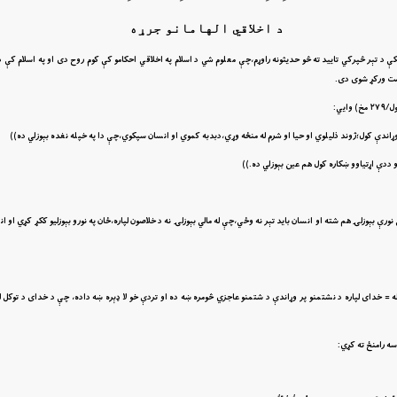
د اخلاقي الهامانو جرړه
ې د تېر څپرکي تاييد ته څو حديثونه راوړم،چې معلوم شي د اسلام په اخلاقي احکامو کې کوم روح دى او په اسلام کې 
ښت ورکړ شوى دى.
ايي:
س وړاندې کول؛ژوند ذليلوي او حيا او شرم له منځه وړي،دبدبه کموي او انسان سپکوي،چې دا په خپله نغده بېوزلي ده))
او ددې اړتياوو ښکاره کول هم عين بېوزلي ده.))
 بېوزلۍ هم شته او انسان بايد تېر نه وځي،چې له مالي بېوزلۍ نه د خلاصون لپاره،ځان په نورو بېوزليو ککړ کړي او ا
لَى الاََْغْنِيَاءِ اتِّكَالاً عَلَى الله = خداى لپاره د نشتمنو پر وړاندې د شتمنو عاجزي څومره ښه ده او تردې خو لا ډېره ښه داده، چې د خداى د تو
ه رامنځ ته کړي: