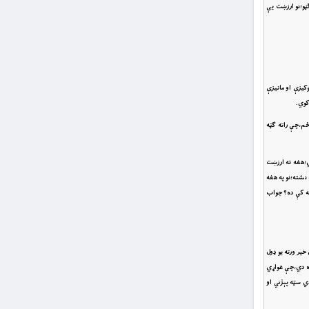
ڼو؛نو ارزښت يې
وکيزې او مانيزې
کوي.
ځم،چې راته ګټه
ي؛هغه ته ارزښت
نشته؛نو په هغه
څه کې ده؟ جواب
خير ورته يو ډول
اره دي،چې غواړي
ي سټه پېژني او