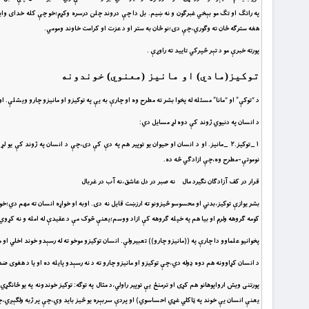
په راتګ او تګ مو بېخي غبرګون و نه ښيم. بل دا چې دروند چلن درسره وکړم؛خو چې کله خداى وايي:((وَ
هغه سترګه ځان ته وګوري،چې دى؛نو ځان به ستر او د عزت او کرامت خاوند ومومي.
پورته خبرې مو د تېر څپرکي تاييد ته راوړې .
توکيز(مادي) او مانيز (معنوي) خوندونه
د “توکې” او “مانا” مسئله له پخوا بشر ته مطرح وه او چارې به يې په توکيزو او مانيزو چارو ويشلې.
د انسان په دنيوي ژوند کې دوه لړ مسايل دي:
١_توکيز.٢ _مانيز. او د انسان او حيوان يو توپير هم په دې کې دى،چې د انسان په ژون
نوموتې-مطرح وه،چې ازادګي څه ده.
قرار در کف آزادگان نگيرد مال نه صبر در دل عاشق،نه آب در غربال
بشر يوازې توکيز،بدني او محسوسو څيزونو ته ارزښت قايل نه دى. اوبه او خواړه انسان ته مهم دي؛خ
کومه ګروهه ولرم او بيا هم په خپله ګروهه کې ازاد ووسم؛يعنې څوک مې د عقيدې له امله و نه کړوي
پخوانيو علماوو دا چارې په ((مانيزو چارو)) تعبيرولې. انسان توکيزو موخو ته له رسېدو خوند اخلي او 
د انسان کړاوونه هم دوه ډوله دي،چې توکيزو او مانيزو چارو ته د نه رسېدو پايله ده او يا د هغوى ضد 
پورتنى ويش ارواپوهانو هم کړى او ترمنځ يې توپير راولي،د مثال په توګه: توکيز خوندونه په يو ځانګړ
يعنې انسان يې خوند په ټاکلي غړي احساسوي) او پردې سربېره يو څيز بايد وي،چې پر ژبه ولګېږي،چې