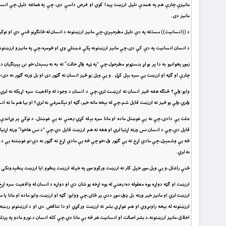
مانيزې چارې هم په همدې دليل ارزښت پيدا کوي او فرض داسې دى، چې په هماغه دليل،چې انسان په 
مانيز دى.
د ((انسانيت)) مسئله په دې دليل مطرحېږي،چې مانيز ارزښتونه د انسان له ځانګړنو ځنې دي او توکيز ا
د انسان انسانيت په دې کې دى،چې مانيز ارزښتونه پکې غښتلي وي او څومره،چې په مانيزو ارزښتونو پ
زموږ پخوانيو به دا پر يو لړ بنسټونو مطرحول،چې “په ټپه ولاړ حالت” ته به نه رسېدل؛خو نن پېرنګي
چارې او ګټه او ارزښت يې سره بېل کړل . و يې ويل:يو څيز انسان ته ګټور دى او بل ورته ګټور نه د
وايو:ولې؟ څنګه هغه څيز انسان ته ارزښـت لري،چې د انسان د وجود له واقعيت سره اړيکه نه لري 
ولري،ولې يو څيز ته ارزښت قايل شم،چې له بېخه ماته خير،ګټه او نېکمرغي نه لري؟ او بيا هم ما ته 
علت يې دادى،چې نه يې غوښتل ماده او مانا سره بېله کړي؛يعنې نه يې غوښتل، د توکي پر وړاندې 
قايل دي،چې د انسان نس ورته اړتيا لري او هغه ته هم ارزښت قايل دي،چې “د نس هاخوا” ورته اړتي
څه يې وشمېرل،چې مادي اړخ ته يې ګټور ول؛خو چې څه يې مادي اړخ ته ګټور نه دي؛نو غوښتنه يې 
نه لري.
ځنې راغلل،و يې ويل،موږ خپل کار ته ارزښت ورکوو؛موږ په خپله ارزښت پنځوو.ايا ارزښت پنځېدونکى ا
ارزښت او ګټه دواړه يوه معقوله ده؛يعنې له يوه اړخه يو شان دي او دواړه د انسان له واقعيت سره ا
ارزښت لري او مانيز خير ورته بل ډول؛موږ ددې پر ځاى،چې ووايو: ګټه او ارزښت،وايو:ماده او مانا ي
ارزښتونه له بېخه راونړوي او هم غواړي بشر ته ارزښت ورکړي او دا تناقض دى او د ارزښتونو ريښه
اخلاق،مانيز ارزښتونه،د بشر اصالت او انسانيت هر څه بې مانا دي،چې کله انسان د نورو مادو په پرتل