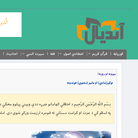
کورپاڼه
قرآن کریم
اعتقادي اصول
فقه
سیرت النبي
احادیث
ښوونه او روزنه
|
توکيز(مادي) او مانيز (معنوي) خوندونه
بِسْمِ اللَّهِ الرَّحْمَنِ الرَّحِيمِ د اخلاقي الهامانو جرړه ددې ويينې پيلو
په اسلام کې د عزت او کرامت مسئلې ته څومره ارزښت ورکړ شوى دى. امام سجاد (تحف العقول/٢٧٩