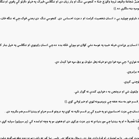
ِهِ، الْعَجْزُ آفَةٌ، وَالصَّبْرُ شَجَاعَة والزهد ثروة وَالْوَرَعُ جُنَّةٌ = کنجوسي ننګ او ډار زيان دى او تنګلاسي،ځيرک په خپلو دلايلو کې پڅوي او
مره ښه ملګرې ده.))
ات د دليلونو چورليد يې د انسان شخصيت،کرامت او د عزت احساس دى. کنجوسي ننګ دى؛يعنې څوک،چې له ننګه ځان س
 انسان پر وړاندې خپله خبره په غوسه نشي کولاى؛نو بېوزلي ځکه بده ده،چې انسان راټيټوي او تنګلاسى په خپل ښار 
غواړي؟ ،چې مړه خوا وي؛نو خپله زهل درلودل يو ډول مړه خوا کېدل دي.
 برابروي.
 کوچنۍ کېږي.
نسان،چې عزت احساسوي؛نو په خبرو کې پر قسم تکيه نه کوي؛په دروغو قسم حرام او رښتيا قسم هم مکروه دى .
هُمْ عَلَى كَثِيرٍ مِّمَّنْ خَلَقْنَا تَفْضِيلاً = او په رښتيا چې موږ بنيادم ته ډېر عزت وركړى دى او هغوى مو په وچه او لمده كې (پر سپرليو) سپاره 
 کوي،چې دا يو اعتباري او قراردادي چار دى.د مثال په توګه: چې تاسې زما کور ته راشئ؛نو زه دوه ډوله غبرګونه درلود