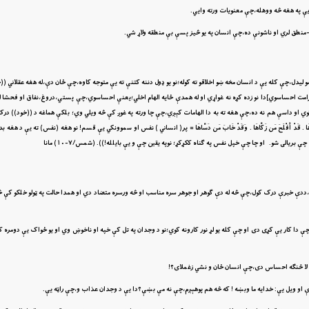
 يې په هغه څه ووهله،چې معنويات ورته وايي.
ول-منطق لري او ناشونې ده،چې انسان په يو څيز پسې بې منطقه ولاړ شي.
ليدل،چې کله يې د انسان مخه ښو اخلاقو ته کوله؛نو يو ډول دننه کتنې ته يې متوجه کاوه،چې ځان دې،له هغه عقلاني ((
رامت احساسوي]دا نو زده کړه نه غواړي او له همدې ځايه الهام اخلي؛يعنې احساسوي،چې پستي،دروغ،نفاق او فحشا 
 کوي او داسې هم نه ده،چې هغه ته به دا الهامات کېږي،چې چا ورته په غوږ کې څه ويلي وي؛ بلکې هماغه د ((خود)) درک
َقْوَاهَا . قَدْ أَفْلَحَ مَن زَكَّاهَا . وَقَدْ خَابَ مَن دَسَّاهَا = پر( انساني ) نفس او سموونكي يې قسم! نو هغه (نفس) ته يې د هغ
 بريالى شو. او چا چې خپل نفس په ګناه ككړكړ؛ نوپه يقين چې و يې بايلله!)). (شمس/٧-١٠) مانا
 توجه،ددې خبرې درک کول،چې څه له دې ګوهر او جوهر سره مناسب او څه ورسره متضاد دي او همدا حالت په ټولو خلکو کې څ
ې دا کار يې کړى دى او چې کله يو لړ نور کارونه کوي؛نو د وجدان په تل کې خپه او ناخوښ وي او يو ځواک يې دومره 
ا لا څنګه احساس دى،چې انسان ځان و نشي زغملاى؟!
ې او ويل يې: خدايه ما وبښه ! که څه هم پوهېږم،چې نه مې بښې؟دا يې د وجدان عذاب و،چې راټه يې.