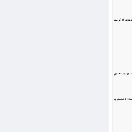
د عزت او کرامت
نسان بايد معنوي
کل لپاره د شتمنو پر