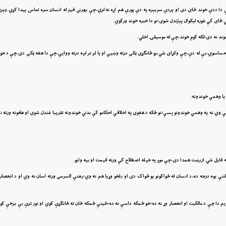
ې دا ددې خوند ځاى دى او پردې سربېره په دې پورې هم اړه نه لري،چې بهرنى څيز له انسان سره تماس پيدا کړي.ډېرى
 ځاى کې غوره ليکوال پېژندل شوى؛نو دا خبره خوند ورکوي.
خوند نه دى؛لکه کوم خوند،چې له موسيقۍ اخلي.
ند احساسوي،بې له دې،چې وکړاى شي،يو ځانګړى ټکى درته وښيي او يا لږ تر لږه درته ووايي،چې دا هغه ټکى دى،چې د 
 پسې وي نه په وهمي خوندونو پسې؛نو ځکه د هغوى په اخلاقي احکامو کې بدني خوندونه تقريبا غندل شوى او هڅونه ورته 
ه قايل شي.ازرښت همدا دى،چې موږ په خپله اصطلاح کې ورته قيمت او بيه وايو.
ځنې يوه درجه ده،د انسان له ځواکونو يو ځواک دى او بلخو وړيا هم نه وي؛يعنې لاسرسى ورته اسان نه وي او د انحصار
يم دا چې د مالکيت او انحصار وړ نه ده؛خو ځمکه داسې نه ده؛ځينې ځمکه ځان ته ځانګړې کوي او نور ترې بې برخې کوي