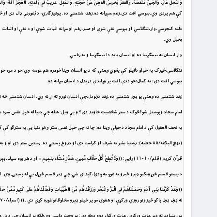
وَالْبُخْلُ عَارٌ، وَالْجُبْنُ مَنْقَصَةٌ، وَالفَقْرُ يُخْرِسُ الْفَطِنَ عَنْ حُجَّتِهِ، وَالْمُقِل ُ غَرِيبٌ فِي بَلْدَت
کې هم پردى وي.بېوسي افت دى.زغم،مېړانه ده.زهد، شتمني ده. پرهيزګاري، د ژغورنې ډال دى او څو
دلته کنجوسي،ډار،تنګلاسي او بېوسي نفې شوې او صبر،زغم او مړانه اثبات شوې او د نفې او اثب
بخيل وي.
ډار انسان ته نيمګړتيا ده او انسان بايد دا نيمګړتيا و نه زغمي.
تنګلاسي،ځيرک په خپلو دلايلو کې پڅوي؛يعنې که د يو انسان وينا څومره هم غوسه وي؛خو د مړه خوا
بېوسي افت دى؛ نه کمال؛خو ددې افت پر وړاندې درېدل د انسان مړانه ده.
زهد شتمني ده؛يعنې يو ډول شتمني ده،زهد درلودل،چې انسان نورو ته اړ نه وي. انسان شتمني څه ته 
امام سجاد وپوښتل شو؟څوک د ستر شخصيت خاوند دى؟ و يې ويل: هغه چې دنيا له خپل نفس سره نه
په تحف العقول کې د امام سجاد د خولې وينا ده: چا ته چې خپل نفس ستر و؛نو دنيا يې په سترګو کې
(نهج البلاغه/٨٥ خطبه): رښتيا بشر ته شرف او کرامت دى او دروغ پستي ده. رښتين ستر دى او و به وژغورل شي او دروغجن به د خوارۍ کندې ته ګوزار شي.
قرآن کريم (قلم/١٠-١١)وايي: ((وَلَا تُطِعْ كُلَّ حَلَّافٍ مَّهِينٍ. هَمَّازٍ مَّشَّاء بِنَمِيمٍ = او د هر يوه سپك،ډېر قسم خور مه منه؛ هغه چې ډېرعيبونه لټوي او خبر لوڅي کوي.))
د پستو قسم خوړونکيو ډېرو خبرو ته غوږ مه ږدئ،کېداى شي،چې ډېر قسم خوړل يې له پستۍ وي. ا
((وَلَقَدْ كَرَّمْنَا بَنِي آدَمَ وَحَمَلْنَاهُمْ فِي الْبَرِّ وَالْبَحْرِ وَرَزَقْنَاهُم مِّنَ الطَّيِّبَاتِ وَفَضَّلْنَا
له ډول ډول پاكو څيزونو روزي وركړې او هغوى مو پر خپلو ډېرو مخلوقاتو غوره كړي دي .)) (اسراء/٧٠)
موږ بنيادم ته ډېر عزت وركړى. عزت ورکول دوه ډوله دي: يو وخت داسې وي؛لکه يو انسان،چې د بل عزت