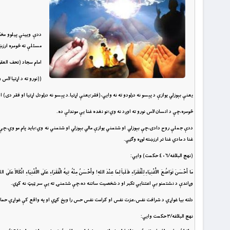
ددې ويينې پيلوو مخک
مسئلې ته څومره ارز
امام سجاد (تحف العقول/٢٧٩ مخ) و
((نورو ته د اړتيا لا
يعنې بېوزلي يوازې د پېسو نه درلودو ته نه وايي،(فقر؛يعنې اړتيا.د پېسو نه درلودل اړتيا او فقر دى) 
څومره،چې د انسان لاس نورو ته اوږد نه وي؛نو نغده غنا يې موندلې ده.
ددې جملې روح دادى،چې بېوزلي او شتمني يوازې مالي بېوزلي او شتمني نه وي؛بايد پام مو وي،چې نورې
غنا د مادي غنا تر ارزښته لوړه وګڼي.
(نهج البلاغه/٤٠٦ حکمت) وايي:
مَا أَحْسَنَ تَوَاضُعَ الاََْغْنِيَاءِ لِلْفُقَرَاءِ طَلَباً لِمَا عِنْدَ اللهِ! وأَحْسَنُ مِنْهُ تِيهُ الْفُقَرَاءِ عَ
وړاندې د نشتمنو بې اعتنايي تکبر او د شخصيت ساتنه ده،چې شتمنۍ ته يې سر ټيټ نه کړي.
دلته بيا غواړي د شرافت نفس،عزت نفس او کرامت نفس حس را ويخ کړي او په واقع کې غواړي حماس
نهج البلاغه/٣ حکمت وايي: