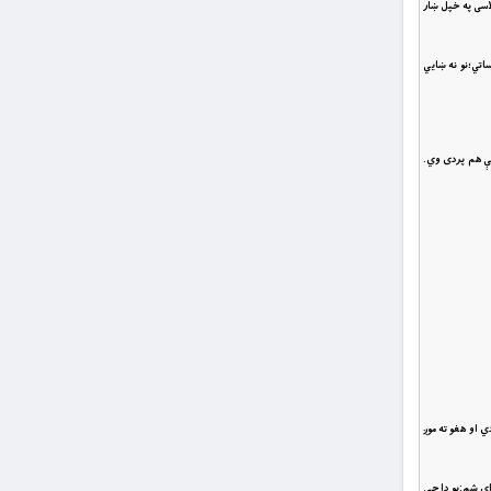
 تنګلاسى په خپل ښار
اتي؛نو نه ښايي
کې هم پردى وي.
كړي دي او هغو ته موږ
اى شم:يو دا چې