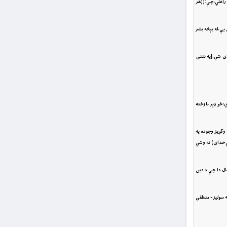
ې راغلي،چې:((هر
 يې،له بېخه بشر
اى شي.[په نننۍ
؛خو ډېر ناوخته
وګړيز وجوده په
م خداى) ته وشي
حال دا چې د دين
ه سوليز- منطقي