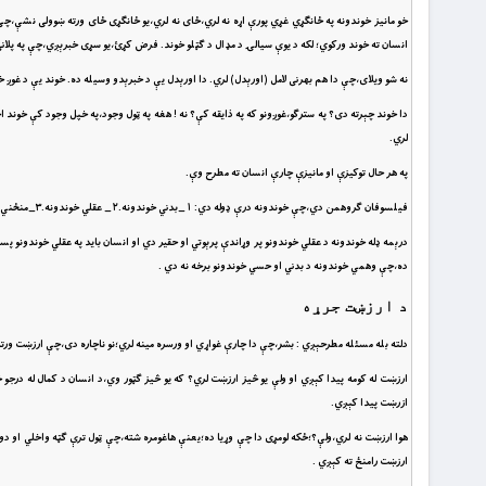
خو مانيز خوندونه په ځانګړي غړي پورې اړه نه لري،ځاى نه لري،يو ځانګړى ځاى ورته ښوولى نشې،چ
انسان ته خوند ورکوي؛ لکه د يوې سيالۍ د مډال د ګټلو خوند. فرض کړئ،يو سړى خبرېږي،چې په پلاني
نه شو ويلاى،چې دا هم بهرنى لامل (اورېدل) لري. دا اورېدل يې د خبرېدو وسيله ده. خوند يې د غوږ 
دا خوند چېرته دى؟ په سترګو،غوږونو که په ذايقه کې؟ نه ! هغه په ټول وجود،په خپل وجود کې خو
لري.
په هر حال توکيزې او مانيزې چارې انسان ته مطرح وې.
فيلسوفان ګروهمن دي،چې خوندونه درې ډوله دي: ١_بدني خوندونه.٢_ عقلي خوندونه.٣_منځني يا وهمي خوندونه.
درېمه ډله خوندونه د عقلي خوندونو پر وړاندې پرېوتي او حقير دي او انسان بايد په عقلي خوندونو
ده،چې وهمي خوندونه د بدني او حسي خوندونو برخه نه دي .
د ارزښت جرړه
دلته بله مسئله مطرحېږي : بشر،چې دا چارې غواړي او ورسره مينه لري؛نو ناچاره دى،چې ارزښت ورت
ارزښت له کومه پيدا کېږي او ولې يو څيز ارزښت لري؟ که يو څيز ګټور وي،د انسان د کمال له درجو 
ازرښت پيدا کېږي.
هوا ارزښت نه لري،ولې؟؛ځکه لومړى دا چې وړيا ده؛يعنې هاغومره شته،چې ټول ترې ګټه واخلي او دو
ارزښت رامنځ ته کېږي .