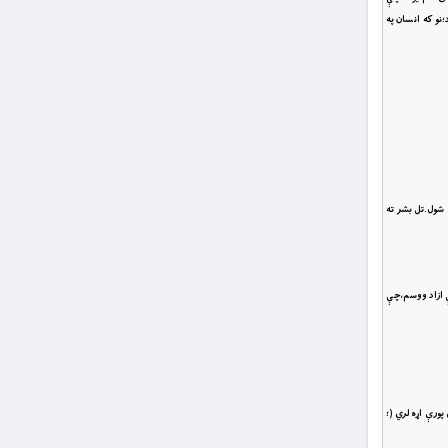
؛نو که انسان په
 شول.تل بشر ته
ې ازاد ووسم،چې
پورې اړه لري (؛