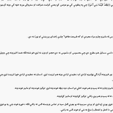
لَقَدْ كَرَّمْنَا بَنِي آدَمَ)) چې په پنځونې کې مو عزتمن کړ؛يعنې کرامت،شرافت او ستروالى مو په خټه کې ورته کېښود
 اوس له مانيزو چارو مراد مجردې او “له طبيعت هاخوا” چارې (خداى،پرېښتې او نور) نه دي.
د کې يو لړ داسې مسايل هم مطرح دي،چې محسوس او ملموس نه دي؛حجم او وزن نه لري؛خو شته؛لکه همدا څيزونه،چې وويل
و نور څيزونه؛آزادګي،ټولنيزه ازادي او د عقيدې ازادې ورته هم ارزښت لري. انسان ته دعقيدې ازادي خورا ارزښت لري،چ
.
مانيزو چارو ته له رسېدو هم خوند اخلي؛نو انسان دوه ډوله خوندونه لري: توکيز خوندونه او مانيز خوندونه.
ته له رسېدو هم پرې راځي: توکيز کړاوونه او مانيز کړاوونه.
ي غړي پورې اړه لري او پردې سربېره له يو بهرني لامل سره تر تماس وروسته لاس ته راځي؛لکه د خوړو خوند،چې په يو غړي 
 دا فعل و انفعال را منځ ته شي او خوند لاس ته راشي.