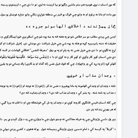
که موږ انسان د نړۍ هومره هم ستر ماشين وګڼو؛نو بيا ارزښت نه لري ؛نو دا دي،چې د ازرښتونو ريـښه
موږ ماده او مانا نه بېلوو او نه وايو،چې څوک يو څيز بې منطقه غواړي؛بلکې وايو دواړه غوښتل يو س
ځان پېژندنه د اخلاقي الهامونو جرړه ده
اوس چې پردې مطلب مو سر خلاص شو؛نو په هغه څه به ښه پوه شو،چې اسلام پرې خورا ټينګارکوي.و مو 
حقيقت له دننه رابرسېره کړه؛نو هله به پوه شې،چې خپل شرافت دې موندلى دى. [خپل شرافت او ک
اړخ نه لګوي؛نو دا دى،چې خپل نفس ته په پام او په يو ډول “معرفة النفس” اخلاقي الهامات تر لاسه
دي،چې انسان کوم کار وکړي او کوم کار و نه کړي او دا د ((وَنَفْسٍ وَمَا سَوَّاهَا . فَأَلْهَمَهَا فُجُورَهَا وَت
الهام كړه (او په زړه کې ور واچوله)، چې كه څوك خپل نفس (له ګناه او بدكارۍ) پاك وساتي؛نو په يقين چې
د
وجدان عذاب او خوښي
دلته د وجدان او وجداني الهامونه په مانا پوهېږو:د نفس تذکر، ((خود)) ته توجه او ((خود)) ته په
د عذاب په نامه شته . په بشر کې د وجدان عذاب څه دى؟ د وجدان رضايت څه دى؟
چې کله انسان ځينې ځانګړي کارونه کوي؛نو د وجدان په تل کې خوشحاله وي او دا ځان ته بريا ګڼي،چ
له هر بهرني زندانه بتر دى.
ډېر ول داسې وژونکي،چې په خپله محاکمې ته چمتو شول،چې ما ووژنئ،چې زه د وژل کېدو وړ يم. د
د “کربلا” په کيسه کې د امام حسين ډېرى وژونکي پښېمانه شول . يو له هغوى د کعبې پردې نيولې و