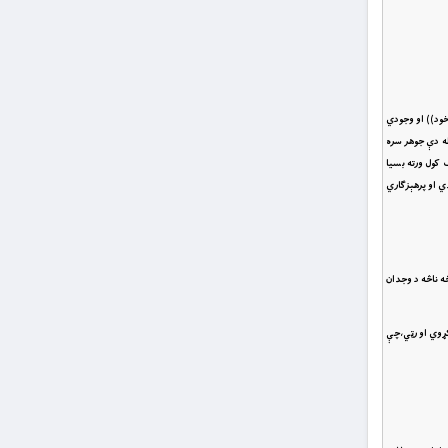
خود)) او وجودي
له دې جوهر سره
 کول ورته بسيا
ه بدي او پرهېزګاري
ه ناڅه د وجدان
کړوي او رټي،چې