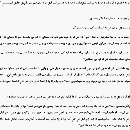
فطري ډول توکيزو چارو ته لېوالتيا لري؛مانيزو چارو ته هم لېوالتيا لري؛نو دادى،چې موږ مانېزې چارې ارزښتنمې ګ
رزښتونه د انسان له ځانګړنو نه دي .
ابند وي؛نو موږ يې په انسانيت کې تر نور بشپړ ګڼو.
ان دا مسئله په بله بڼه مطرحوي؛نو ځکه “ډپ” ته رسي او په خپله هم ډپ ته رسېدلي او هم يې بشريت ډپ ته رسولى دى؛ ت
ى؛خو انسان ورته ارزښت ورکوي.لومړى ډله توکيزې چارې دي.دويمه ډله سره له دې،چې انسان ته ګټور نه دي؛خو ارزښـت ور
او انسان ته کمال نه ورزياتوي او انسان يې له بېخه په لټه کې نه دى؟ د ازرښتونو ريښه څنګه ښيي؟زه په هغه پسې 
انساني کمال وشمېرل شي او نور يې وستايي؟!
يوه مانا قايل شي او نه يې غوښتل، چې انسان ته پر يو معنويت قايل شي او وايي: انسان نس لري؛له نس هاخوا هم لر
ا لري. هغوى نه غوښتل،ددې “ځواک هاخوا” ته بل ځواک قايل شي.و يې ليدل،چې ظاهرا انسان ته له دې مادي اړخ بل څه 
د سول- منطق ضد ده او بيا يې نومونه پرې کېښوول،چې انسان دې چارو ته په ارزښت قايل دى؛خو ددې ارزښت جرړه په 
و قراردادي دى؟ موږ يوازې تړونونه پنځولاى شو.ايا دا قراردادي خبره ده،چې موږ هسې يو څيز ته ارزښت وپنځوو؟!
ړخ لګوي؛يعنې انسان بې له دې بله چاره نه لري،چې په خپل خير او کمال پسې ولاړ شي؛خو انسان يوازې مادي نه دى؛مادي 
ا مادي ارزښت او مانيز ارزښت او منطقي خبره هم همدا ده او دا چې نننۍ نړۍ ته د ارزښتونو د ړنګېدو نړۍ وايي،ددې لپ
 يې په هغه ډول انسانپوهنې ووهله،چې لري يې،چې کله يوازې په توکيز ليد انسان ته ګوري؛نو انسان يوازې همدا ماد
ه يوازې پېچلې ماده وي؛نو شرافت څه مانا لري؟