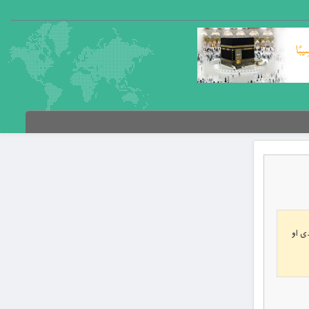
دى او