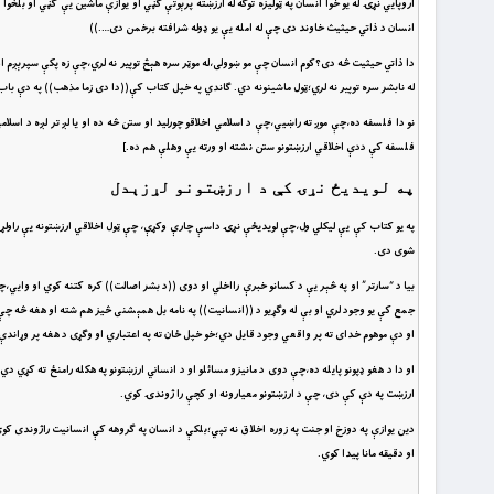
اروپايي نړۍ له يو خوا انسان په ټوليزه توګه له ارزښته پرېوتې ګڼي او يوازې ماشين يې ګڼي او بلخو
انسان د ذاتي حيثيث خاوند دى چې له امله يې يو ډوله شرافته برخمن دى….))
دا ذاتي حيثيت څه دى؟کوم انسان چې مو ښوولى،له موټر سره هېڅ توپير نه لري،چې زه پکې سپرېږم او يوا
له نابشر سره توپير نه لري؛ټول ماشينونه دي. ګاندي په خپل کتاب کې((دا دى زما مذهب)) په دې باب
نو دا فلسفه ده،چې موږ ته راښيي،چې د اسلامي اخلاقو چورليد او ستن څه ده او يا لږ تر لږه د اس
فلسفه کې ددې اخلاقي ارزښتونو ستن نشته او ورته يې وهلې هم ده.]
په لويديځ نړۍ کې د ارزښتونو لړزېدل
په يو کتاب کې يې ليکلي ول،چې لويديځې نړۍ داسې چارې وکړې، چې ټول اخلاقي ارزښتونه يې راولړزول
شوى دى.
بيا د “سارتر” او په څېر يې د کسانو خبرې رااخلي او دوى ((د بشر اصالت)) کره کتنه کوي او وايي
جمع کې يو وجود لري او بې له وګړيو د ((انسانيت)) په نامه بل همېشنى څيز هم شته او هغه څه 
او دې موهوم خداى ته پر واقعي وجود قايل دي؛خو خپل ځان ته په اعتباري او وګړى د هغه پر وړاندې
او دا د هغو ډپونو پايله ده،چې دوى د مانيزو مسائلو او د انساني ارزښتونو په هکله رامنځ ته کړي د
ارزښت په دې کې دى، چې د ارزښتونو معيارونه او کچې را ژوندۍ کوي.
دين يوازې په دوزخ او جنت په زوره اخلاق نه تپي؛بلکې د انسان په ګروهه کې انسانيت راژوندى کوي 
او دقيقه مانا پيدا کوي.