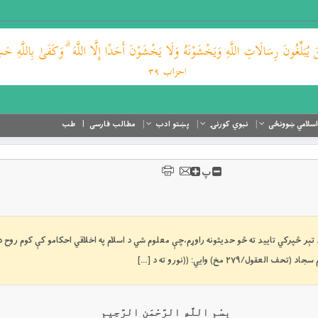
اسلامي ښوونځی
نبوي کورنۍ
پښتو ادب
مطالب فارسی
طب
پ
و مخکې د تېر څپرکي تاييد ته څو حديثونه راوړم،چې معلوم شي د اسلام په اخلاقي احکامو کې کوم روح 
 مخ) وايي: ((نورو ته د […]
بِسْمِ اللَّهِ الرَّحْمَنِ الرَّحِيمِ