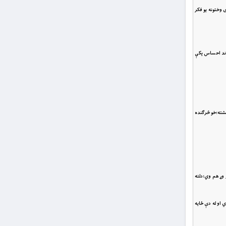
 وختونه يو فکر
خوند احساس پکې
نشته؛خو څرګنده
 وړ هم وي؛دلته
 او له دې ځايه