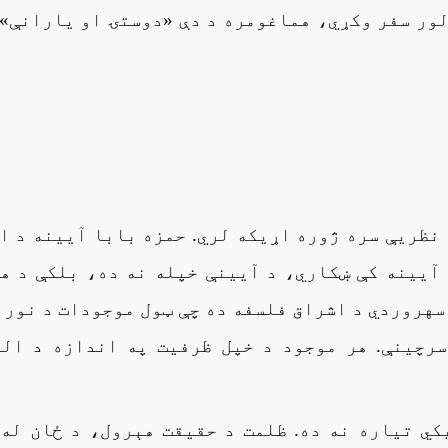
لور سفر وکړي، هماغومره د دې «دوستۍ او یارانې»
 نظریې سره ژوره اړیکه لري. حمزه بابا آیینه د ا
 آیینه کې ښکاري، د آیینې خپله نه ده، بلکې د ه
د سهروردي د اشراق فلسفه ده چې ټول موجودات د نورا
رچینې. هر موجود د خپل ظرفیت په اندازه د اله
کي تیاره نه ده. ظلمت د حقیقت هېرول، د ځان له