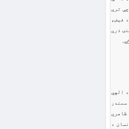
چې ترې
د فیض،
نۍ ذرې
ي.
د الهي
 سمندر
 ظاهري
نسان د