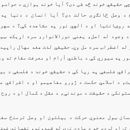
ې حقیقي خوند څه شی دی؟ آیا خوند یوازې د حواسو 
 د وصل ځانګړی حالت دی؟ آیا انسان د دنیا په 
ه روښانتیا او د الهي نور په مشاهده کې؟ د سهر
د وجود له اصل، یعنې نورالانوار، سره اړیکه ټی
له اضطراب سره مل وي. حقیقي لذت هغه مهال راپید
ور په سیوري کې د باطني آرام او معرفت مقام ته ور
اقي فلسفې په رڼا کې د حقیقي خوند د فلسفې د بی
ت، د اسلامي حکمت د ژورو مفاهیمو او د اشراقي ع
ونکی د حقیقت د موندنې، د عقل د کمال او د روح 
سان ټول معنوي حرکت د بېلتون او وصل ترمنځ سفر
 تړاو لري، خو د مادي نړۍ له قیدونو، نفساني غوښ