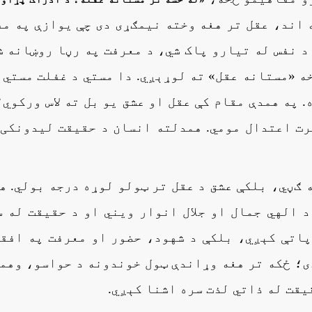
اند، عقل تر هغه وخته نیمګړی دی چې یوازې په م
د نفس له تیارو پاک شي، د معرفت په رڼا روښانه ش
ه «مستانه عقل» ته لوړېږي. دا مستي د غفلت مستي 
 په همدې مقام کې عقل او عشق یو بل ته لاس ورکوي؛
رت اعتدال مومي. همدلته انسان د حقیقت لیدونکی
 ګڼي، بلکې عشق د عقل تر ټولو لوړه درجه بولي. ه
د الهي جمال او جلال انوار ویني او د حقیقت له 
 پاتې کېږي، بلکې د شهود، حضور او معرفت په افق
ی؛ ځکه تر هغه وړاندې ټول خوندونه د حواسو، وهم
یقت له ذاتي لذت سره اشنا کېږي.