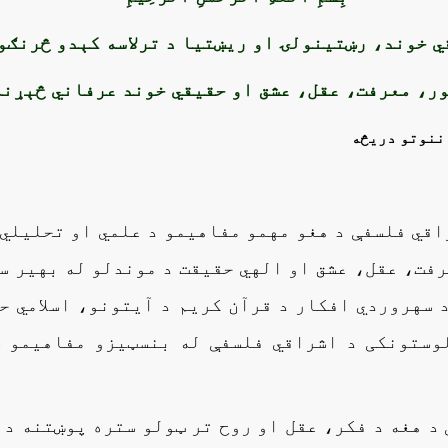
ي خوند، رښتینولۍ او ریښتیا د ترلاسه کېدو څرنګو
ور، معرفت، عقل، عشق او حقیقي خوند عرفاني څېړنه
 ننوتو دریڅه
اقي فلسفې د هغو مهمو مفاهیمو د علمي او تحلیلي
رفت، عقل، عشق او الهي حقیقت د موندلو له بهیر س
د سهروردي افکار د قرآن کریم د آیتونو، اسلامي ح
وستونکی د اشراقي فلسفې له بنسټیزو مفاهیمو س
د هغه د فکر، عقل او روح تر ټولو ستره پوښتنه دا