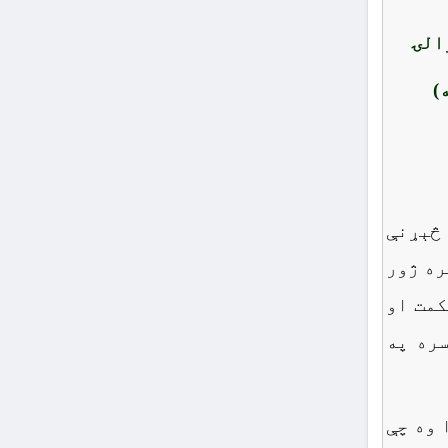
الۍ
)
 څېړنې
ره ژور
کمت او
ره په
 وه چې