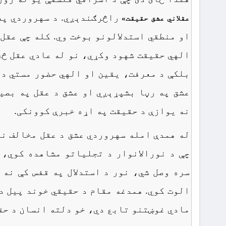
راڅرګندېږي. د سهروردي په 
عقلاني عشق حقیقت
»
او منطقي استدلالونو بوخت وي. کله چې عقل 
الهي حقیقت شهود وکړي، نو له عادي عقل څخ
بلکې د معرفت، یقین او الهي حضور مستي ده.
عشق په رڼا بشپړېږي او عشق د عقل په بصی
نه یوازې د حقیقت په اړه خبرې کوونکی.
له همدې امله سهروردي عشق د عقل مخالف نه
چې د نورالانوار د تجلیاتو مشاهده کوي، 
سره وصل شي، نور د استدلال په قفس کې نه
الوت کوي. همدغه مقام د حقیقي خوند پیل د
مادي غوښتنو تابع دي، خو دلته انسان د حق