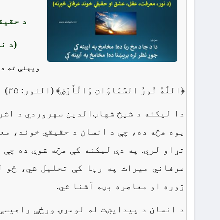
د حقیق
(د ن
ویېنې ته د
﴿اللَّهُ نُورُ السَّمَاوَاتِ وَالْأَرْضِ﴾ (النور: ۳۵)
دا لیکنه د شیخ شهاب‌الدین سهروردي د اشر
یوه هڅه ده، چې د انسان د حقیقي خوند، مع
تړاو لري. په دې لیکنه کې هڅه شوې ده چې 
عرفاني میراث په رڼا کې تحلیل شي، څو ل
ژوره او معاصره بڼه آشنا شي.
د انسان د پیدایښت له لومړۍ ورځې راهیسې 