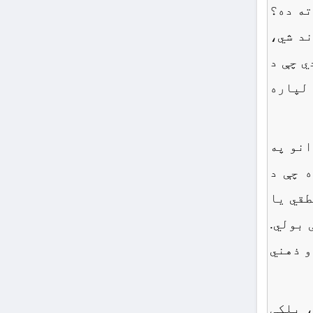
ته ده؟
ند شي،
ي چې د
لپاره
انو په
 چې د
طقي یا
 بولي.
و ذهني
، بلکې