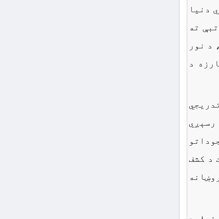
ي دنیا
تبې ته
 د نور
ارزه د
تدریجي
 رسېږي
جوداتو
 د کشف
روښانه
نه او د