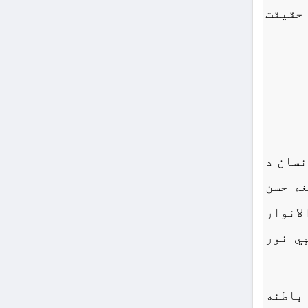
 حقیقت
نسان د
غه حسن
لانوار
ي نور
 باطنه