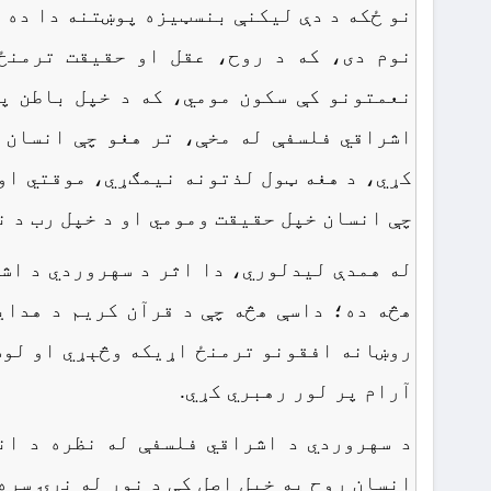
نو ځکه د دې لیکنې بنسټیزه پوښتنه دا ده چ
نوم دی، که د روح، عقل او حقیقت ترمنځ
نعمتونو کې سکون مومي، که د خپل باطن پ
اشراقي فلسفې له مخې، تر هغو چې انسان 
کړي، د هغه ټول لذتونه نیمګړي، موقتي او 
چې انسان خپل حقیقت ومومي او د خپل رب د ن
له همدې لیدلوري، دا اثر د سهروردي د اشر
هڅه ده؛ داسې هڅه چې د قرآن کریم د هدای
روښانه افقونو ترمنځ اړیکه وڅېړي او لوست
آرام پر لور رهبري کړي.
د سهروردي د اشراقي فلسفې له نظره د ان
انسان روح په خپل اصل کې د نور له نړۍ سره