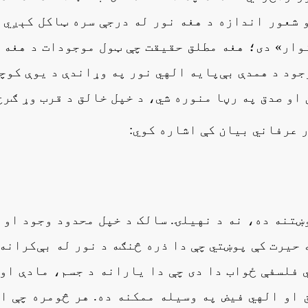
 شعور اندازه د هغه نور له درجې سره ټاکل کېږي 
وار» دی؛ هغه مطلق حقیقت چې ټول موجودات د هغه 
جود د همدې بې‌پایه الهي نور په وړاندې د یوې کوچ
او صدق په رڼا منوره شي، د خپل خالق د قرب وړ ګرځ
 عرفاني بیان کې اشاره کوي:
ښتنه ده، نه د نهیلۍ. سالک د خپل محدود وجود او 
 حیرت کې پوښتي چې دا ذره څنګه د نور له بې‌کرانه
 فلسفې ځواب دا دی چې دا یارانه د جسم، مادې او
 او الهي فیض په وسیله ممکنه ده. هر څومره چې ا