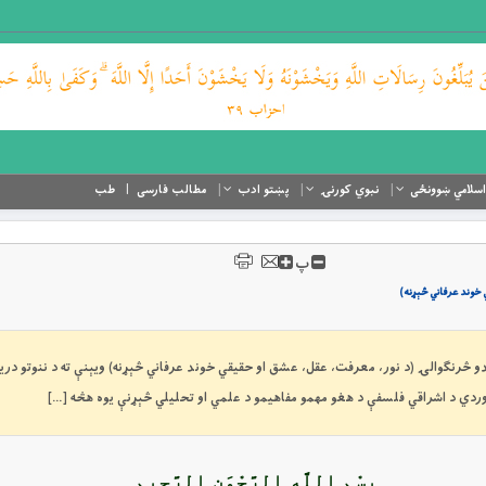
اسلامي ښوونځی
نبوي کورنۍ
پښتو ادب
مطالب فارسی
طب
پ
 خوند عرفاني څېړنه)
رلاسه کېدو څرنګوالۍ (د نور، معرفت، عقل، عشق او حقیقي خوند عرفاني څېړنه) ویېنې ته د ننوتو دری
بِسْمِ اللَّهِ الرَّحْمَنِ الرَّحِيمِ