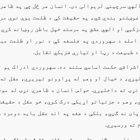
الهي سرچینې لرېوالی دی. انسان هر ځل چې په ظاهر
غوښتنو بندي شي، په حقیقت کې د ظلمت یوې نوې مر
زکیې او الهي عشق په مرسته خپل باطن روښانه کړي،
 امله د سهروردي په فلسفه کې د نور او ظلمت مب
د طبیعت د رڼا او تیارې فزیکي تقابل.
اشراقي حکمت اساسي ستنه ده. سهروردي ادراک یو 
ېږي، د خیال او وهم له پړاوونو تېرېږي، عقل ته
 نړۍ ته داخلېږي. حواس انسان د ظاهري نړۍ له مو
، وهم د جزئیاتو اړیکې درک کوي، خو عقل د حقیقت
پای نه ګڼي، بلکې د هغه په اند عقل باید دومره 
 ته ورسېږي.
رو مفاهیمو څخه،
«
له حسه تر مستانه عقله؛ د ادراک پړاوو