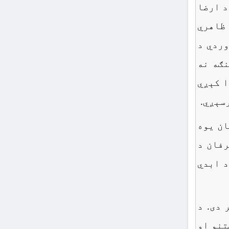
د ارضا
ظاهري
وردي د
نګه نه
ا کېږي
سېږي.
ان یوه
رفان د
د ابدي
 دی. د
تنو او