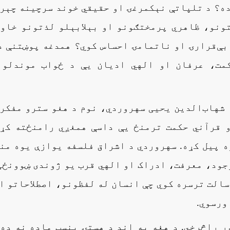
ده؟ د تلپاتې نېکمرغۍ او حقیقي خوند سرچینه چېر
تونو، ظاهري پرمختګونو او بېلابېلو لذتونو خاو
بې‌قرارۍ او ناتمامۍ احساس کوي؟ همدغه پوښتنې د
مت، عرفان او الهي ادیان یې د ځواب موندلو 
 شهاب‌الدین یحیی سهروردي، نوم د هغو سترو مفکر
 قرآني حکمت ترمنځ یې داسې همغږي رامنځته کړه
ه پیل کړه. سهروردي د اشراق فلسفه یوازې یوه من
جود، معرفت، ادراک او الهي قرب یو ژوندی ښوونځی
سالت ترسره کوي چې انسان له لفظونو، اصطلاحاتو ا
ورسوي.
ر راڅرخي. د هغه په اند د هستۍ بنسټ ماده نه ده