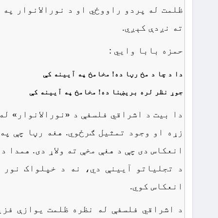
ظلمت له پردو راووځي او د نورالانوار په 
ته نږدې کېږي.
حمزه بابا وايي :
دا د چا د مخ رڼا ده! مخامخ په آیینه کې
جوړ نظر لره بریښنا ده! مخامخ په آیینه کې
دا بیت د اشراقي فلسفې د «نورالانوار» له
زړه او وجود تمثیل ګرځوي. هغه رڼا چې په
انعکاس دی چې د هغې مخې ته ولاړ دی. همدا 
د تجلیاتو آیینې دي، نه د خپلواک نور س
انعکاس کوي.
د اشراقي فلسفې له نظره ظلمت یوازې فزی