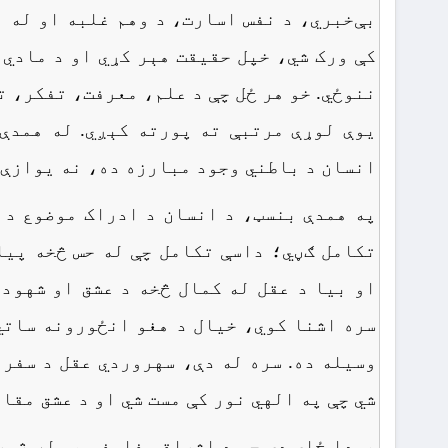
بې‌خبري، د نفس اسارت، د وهم غلبه او له 
کې ورک شي، خپل حقیقت هېر کړي او د مادي 
ننوځي. خو هر ځل چې د علم، معرفت، تفکر، ت
یوې لوړې مرتبې ته پورته کېږي. له همدې
انسان د باطني وجود مبارزه ده، نه یوازې 
په همدې بنسټ، د انسان د ادراک موضوع د 
تکامل ګڼي؛ داسې تکامل چې له حس څخه پیل
او بیا د عقل له کمال څخه د عشق او شهود
سره اشنا کوي، خیال د هغو انځورونه ساتي
وسیله ده. سره له دې، سهروردي عقل د سفر 
شي چې په الهي نور کې مست شي او د عشق مقام
همدا ځای دی چې د اشراقي فلسفې یو له ژو