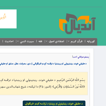
کورپاڼه
قرآن کریم
اعتقادي اصول
فقه
سیرت النبي
احادیث
پښتو عرفاني ادب
|
د حقیقي خوند، رښتینولۍ او ریښتیا د ترلاسه کېدو څرنګوالۍ (د نور، معرفت، عقل، عشق او حقیقي
بِسْمِ اللَّهِ الرَّحْمَنِ الرَّحِيمِ د حقیقي خوند، رښتینولۍ او ریښتیا د ت
﴿اللَّهُ نُورُ السَّمَاوَاتِ وَالْأَرْضِ﴾ (النور: ۳۵) دا لیکنه د شیخ شهاب‌الدین سهروردي د اشراقي فلسفې د هغو مهمو مفاهیمو د علمي او تحلیلي څېړنې یوه هڅه […]