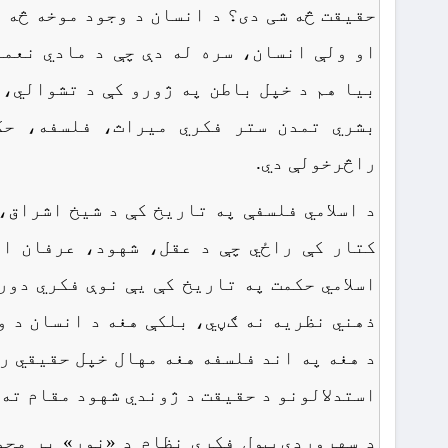
حقیقت څه شی دی؟ د انسان د وجود موخه څه 
او ولې انسان، سره له دې چې د مادي نعم
بیا هم د خپل باطن په ژورو کې د تشوالي، 
بشري تمدن ستر فکري میراث، فلسفه، حک
راڅرخولې دي.
د اسلامي فلسفې په تاریخ کې د شیخ اشراق،
کتار کې راځي چې د عقل، شهود، عرفان او
اسلامي حکمت په تاریخ کې یې نوې فکري دور
ذهني نظریه نه ګڼي، بلکې هغه د انسان د و
د هغه په اند فلسفه هغه مهال خپل حقیقي ر
استدلالونو د حقیقت د ژوندي شهود مقام ته 
د سهروردي ټول فکري نظام د «نور» پر محو