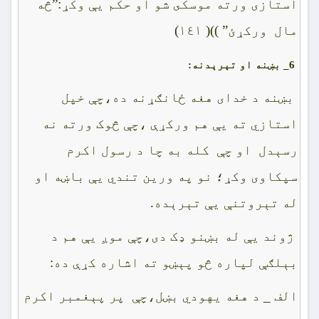
استازى ورته موسکى شو او حکم يې وکړ:”څه
مال ورکړئ” ))( ١٤١)
6_
بښنه او تېرېدنه:
بښنه د خداى هغه ځانګړنه ده،چې خپل
استازي ته يې هم ورکړې ،چې څوک ورته نه
رسېدل او چې کله به چا د رسول اکرم
سپکاوى وکړ؛ نو په ورين تندي يې باښه او
له تېروتنې يې تېرېده.
ژوند يې له بښنو ډک دى،چې موږ يې هم د
بېلګې لپاره څو پېښو ته اشاره کړې ده:
الف _ د هغه يهودي بښل،چې پر پېغمبر اکرم