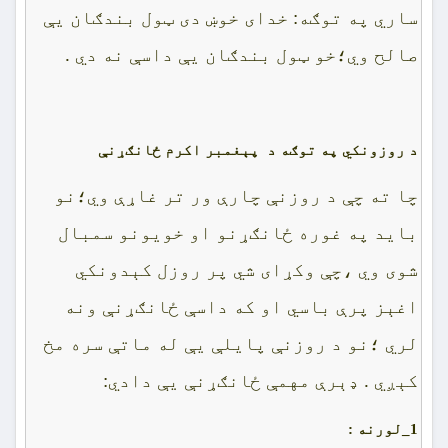
ساري په توګه: خداى خوښ دى ټول بندګان يې
صالح وي؛خو ټول بندګان يې داسې نه دي .
د روزونکي په توګه د پېغمبر اکرم ځانګړنې
چا ته چې د روزنې چارې ور تر غاړې وي؛نو
بايد په غوره ځانګړنو او خويونو سمبال
شوى وي ،چې وکړاى شي پر روزل کېدونکي
اغېز پرې باسي او که داسې ځانګړنې ونه
لري ؛نو د روزنې پايلې يې له ماتې سره مخ
کېږي . ډېرې مهمې ځانګړنې يې دادي:
1_
لورنه :