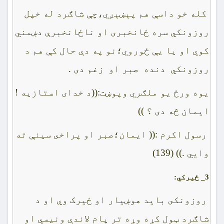
کله خو داسې هم پېښېږي،چې شاګرد له خپل
روزونکي سره ځانخبرى او ناځانخبرې دښمني
کوي او يا يې ځوروي؛نو په دې حال کې هم د
روزونکي دنده صبر او زغم دى .
يوه ورځ يو ملګري وپوښت:((د خداى استازيه !
ايمان څه دى ؟ ))
رسول اکرم :(( ايمان؛صبر او پراخى سينې ته
وايي .)) (139)
3_
ځيرکي:
روزونکى بايد هوښيار او ځيرک وي او د
شاګرد ټول کړه وړه تر پام لاندې ونيسي او