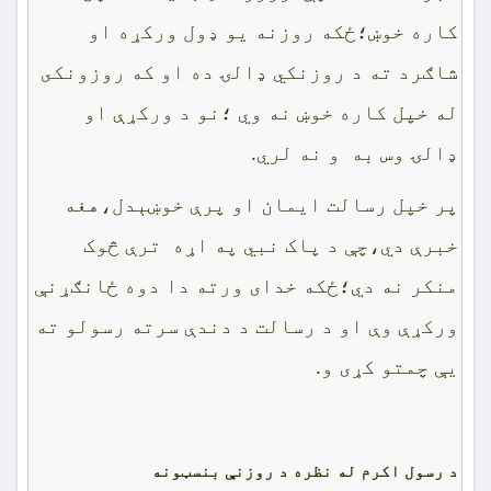
کاره خوښ؛ځکه روزنه يو ډول ورکړه او
شاګرد ته د روزنکي ډالۍ ده او که روزونکى
له خپل کاره خوښ نه وي ؛نو د ورکړې او
ډالۍ وس به و نه لري.
پر خپل رسالت ايمان او پرې خوښېدل،هغه
خبرې دي،چې د پاک نبي په اړه ترې څوک
منکر نه دي؛ځکه خداى ورته دا دوه ځانګړنې
ورکړې وې او د رسالت د دندې سرته رسولو ته
يې چمتو کړى و.
د رسول اکرم له نظره د روزنې بنسټونه