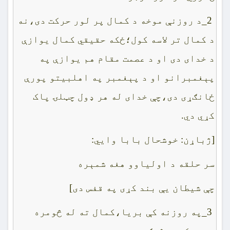
2_د روزنې موخه د کمال پر لور حرکت دى،نه
د کمال تر لاسه کول؛ځکه حقيقي کمال يوازې
د خداى دى او د عصمت مقام هم يوازې په
پېغمبرانو او د پېغمبر په اهلبيتو پورې
ځانګړى دى،چې خداى له هر ډول چټلۍ پاک
کړي دي.
[ژباړن: خوشحال بابا وايي:
سر حلقه د اولياوو هغه شمېره
چې شيطان يې بند کړى په قفس دى]
3_په روزنه کې بريا،کمال ته له څومره