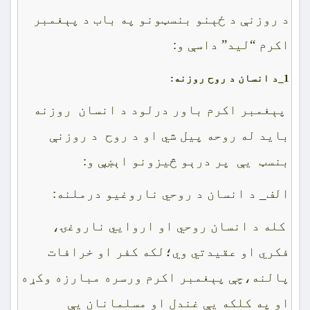
د روزنې د ځېنو بنسټونو په باب د پېغمبر
اکرم “ليد” داسې و:
1_
د انسان د روح روزنه:
پېغمبر اکرم باور درلود د انسان روزنه
بايد له روحه پيل شي او د روح د روزنې
بنسټ يې پر درېو څيزونو اېښې و:
الف_ د انسان د روحي ناروغيو درملنه:
کله د انسان روحي او اروايي ناروغۍ،
فکري او عقيدتي وي؛لکه کفر او خرافات
پالنه،چې پېغمبر اکرم ورسره مبارزه وکړه
او په کلکه يې غندل او مسلمانان يې