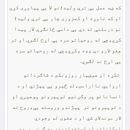
که ښه عمل يې ترې وليد؛نو لا يې پياوړى کړي
او که ناوړه او کمزورى چار يې ترې وليد؛
نو درملنې ته دې يې داسې ځانګړې لار پيدا
کړي،چې له روحياتو سره يې اړخ لګوي او تر
هغو لارو دې ډډه وکړي،چې له روحياتو سره
يې اړخ نه لګوي.
تکړه او هوښيار روزونکى د شاګردانو
اروايي ناارامۍ،له څېرو يې پېژني او د
انسانانو پر وګړنيو توپېرونو پوهېږي او
د توپېرونو تر پېژندو وروسته يې،روح ته
لار موندلاى شي او د هغوى له وجودي
امکاناتو او استعدادونو په ګټنې يې،د