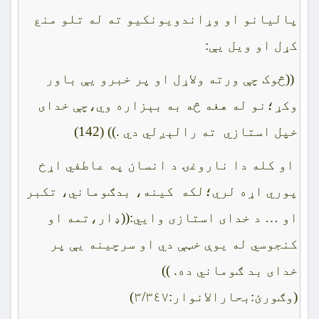
پاليانو او وړاندويونکيو ته له تلو منع
کړل او ويل يې:
((څوک چې ورته ولاړل او پر خبرو يې باور
وکړ؛نو له هغه څه به بېزاره وي،چې خداى
خپل استازي ته رالېږلي دي .)) (142)
او کله دا ناروغۍ د انسان په عاطفي اړخ
پوري اړه لري؛لکه کينه، بدګوماني، تکبر
او … د خداى استازى وايي:((ډار،تمه او
کنجوسي له يوې خټې دي او سرچينه يې پر
خداى بد ګوماني ده. ))
(وګورئ:بحارالانوار:٣/٣٤٧)