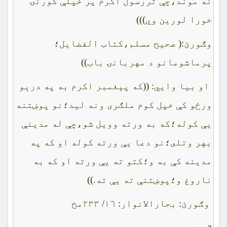
نه موند،چې تررسول اکرم پر خپلې کورنۍ
خورا لورين وي)))
وګورئ:( صحيح مسلم،کتاب الفضايل؛
پرماشومانو د مهربانۍ باب))
او بيا وايي: ((که پېغمبر اکرم به په درېو
ورځو کې خپل کوم ملګرى ونه ليد؛نو پوښتنه
يې کوله؛که به ورته وويل شو،چې له مدينې
بهر وتلى؛نو دعا يې ورته کوله او که په
مدينه کې به و؛کتو ته يې ورته او که به
ناروغ و؛پوښتنې ته يې ته.))
وګورئ: بحارالانوار: ١٦/ ٢٣٣مخ