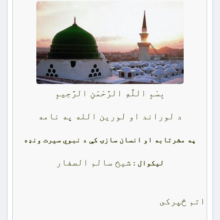
بِسْمِ اللَّهِ الرَّحْمَنِ الرَّحِيمِ
د لوراند او لورین الله په نامه
په مشرتابه او انسان
سازۍ
کې
د نبوي سيرت ونډه
شيخ سالم الصفار
لیکوال :
اتم څپرکى