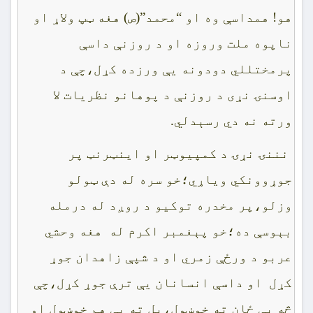
هو! همداسې وه او “محمد”(ص) هغه ټپ ولاړ او
ناپوه ملت وروزه او د روزنې داسې
پرمختللي دودونه يې ورزده کړل،چې د
اوسنۍ نړى د روزنې د پوهانو نظريات لا
ورته نه دي رسېدلي.
نننۍ نړۍ د کمپيوټر او اينټرنټ پر
جوړوونکي وياړي؛خو سره له دې ټولو
وزلو،پر مخدره توکيو د روږد له درمله
بېوسې ده؛خو پېغمبر اکرم له هغه وحشي
عربو د ورځې زمري او د شپې زاهدان جوړ
کړل او داسې انسانان يې ترې جوړ کړل،چې
څه يې ځان ته خوښول،بل ته يې هم خوښول او