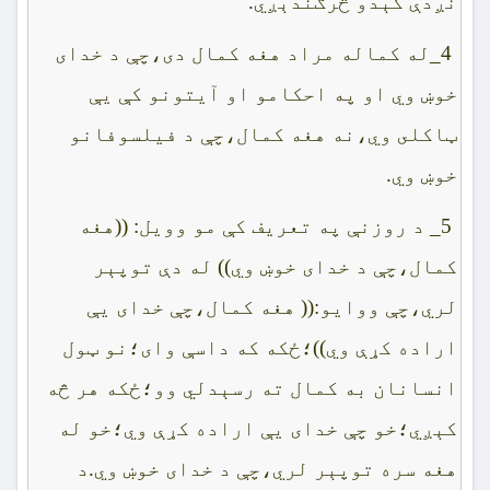
نږدې کېدو څرګندېږي.
4_له کماله مراد هغه کمال دى،چې د خداى
خوښ وي او په احکامو او آيتونو کې يې
ټاکلى وي،نه هغه کمال،چې د فيلسوفانو
خوښ وي.
5_ د روزنې په تعريف کې مو وويل: ((هغه
کمال،چې د خداى خوښ وي)) له دې توپېر
لري،چې ووايو:(( هغه کمال،چې خداى يې
اراده کړې وي))؛ځکه که داسې واى؛نو ټول
انسانان به کمال ته رسېدلي وو؛ځکه هر څه
کېږي؛خو چې خداى يې اراده کړې وي؛خو له
هغه سره توپېر لري،چې د خداى خوښ وي.د