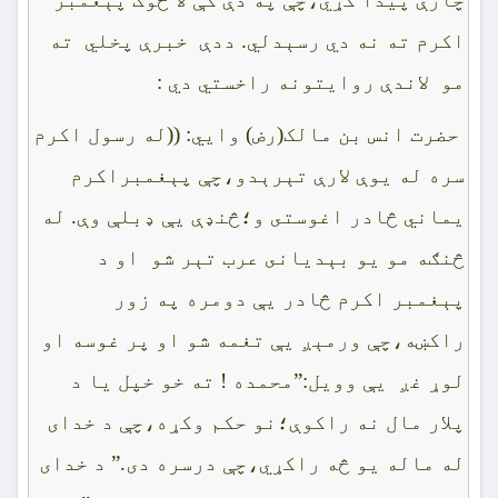
اکرم ته نه دي رسېدلي. ددې خبرې پخلي ته
مو لاندې روايتونه راخستي دي :
حضرت انس بن مالک(رض) وايي: ((له رسول اکرم
سره له يوې لارې تېرېدو،چې پېغمبراکرم
يماني څادر اغوستى و؛څنډې يې ډبلې وې. له
څنګه مو يو بېديانى عرب تېر شو او د
پېغمبر اکرم څادر يې دومره په زور
راکښه،چې ورمېږ يې تغمه شو او پر غوسه او
لوړ غږ يې وويل:”محمده ! ته خو خپل يا د
پلار مال نه راکوې؛نو حکم وکړه،چې د خداى
له ماله يو څه راکړي،چې درسره دى.” د خداى