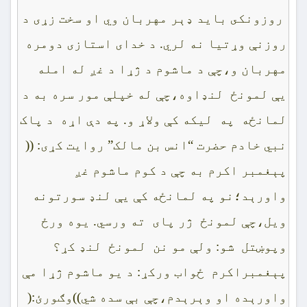
روزونکى بايد ډېر مهربان وي او سخت زړى د
روزنې وړتيا نه لري. د خداى استازى دومره
مهربان و،چې د ماشوم د ژړا د غږ له امله
يې لمونځ لنډاوه،چې له خپلې مور سره به د
لمانځه په ليکه کې ولاړ و. په دې اړه د پاک
نبي خادم حضرت “انس بن مالک” روايت کړى: ((
پېغمبر اکرم به چې د کوم ماشوم غږ
واورېد؛نو په لمانځه کې يې لنډ سورتونه
ويل،چې لمونځ ژر پاى ته ورسي. يوه ورځ
وپوښتل شو: ولې مو نن لمونځ لنډ کړ؟
پېغمبراکرم ځواب ورکړ: د يو ماشوم ژړا مې
واورېده او وېرېدم،چې بې سده شي))وګورئ:(