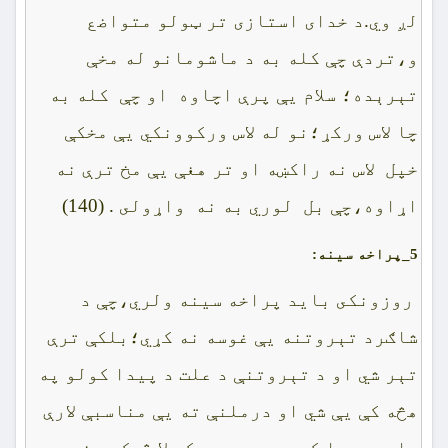
لږ وي.د خداى استازى تر ټولو متواضع
و،تردې چې کله به د ماشومانو له مخې
تېرېده؛ سلام يې پرې اچاوه او چې کله به
چا لاس ورکړ؛نو له لاس ورکوونکي يې مخکې
خپل لاس نه راکښه او تر هغې يې مخ ترې نه
اړاوه،چې بل لوري به نه واړولى . (140)
5_
پراخه سينه:
روزونکى بايد پراخه سينه ولري،چې د
شاګرد تېروتنه يې غوسه نه کړي؛بلکې ترې
تېر شي او د تېروتنې د علت د پيدا کولو په
هڅه کې يې شي او درملنې ته يې مناسبې لارې
چارې پيدا کړي،چې په دې کې لا څوک پېغمبر