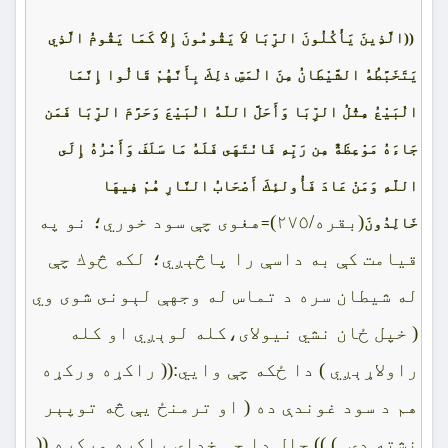
((الَّذِينَ يَأْكُلُونَ الرِّبَا لاَ يَقُومُونَ إِلاَّ كَمَا يَقُومُ الَّذِي
يَتَخَبَّطُهُ الشَّيْطَانُ مِنَ الْمَسِّ ذلِكَ بِأَنَّهُمْ قَالُوا إِنَّمَا
الْبَيْعُ مِثْلُ الرِّبَا وَأَحَلَّ اللّهُ الْبَيْعَ وَحَرَّمَ الرِّبَا فَمَن
جَاءَهُ مَوْعِظَةٌ مِن رَبِّهِ فَانْتَهَى‏ فَلَهُ مَا سَلَفَ وَأَمْرُهُ إِلَى
اللّهِ وَمَنْ عَادَ فَأُولئِكَ أَصْحَابُ النَّارِ هُمْ فِيهَا
(بقره/٢٧٥)
هغوى چې سود خوري؛ نو په
خَالِدُونَ
=
قيامت كې به داسې را پاڅېږي؛ لكه څوك چې
له شيطان سره د تماس له وجهې لېونى شوى وي
( خپل ځان نشي نيولاى،كله لوېږي او كله
راولاړېږي ) دا ځكه چې وايي:(( راكړه وركړه
هم د سود غوندې ده ( او ترمنځ يې څه توپېر
نشته دى .) )) حال دا چې خداى راكړه وركړه ((