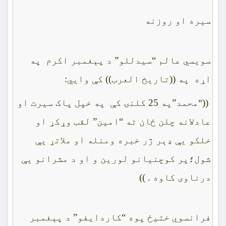
سيره او روزنه
سويسي عالم “سيدللو” د پېغمبر اکرم په
اړه په ((تاريخ العرب)) کې وايي:
((“محمد”په 25 کلنۍ کې په خپل پاک سيرت او
عادلانه چلن ځان ته “امين” لقب وړکړ او
خلکو يې ډېر ژر خبره ومنله او ملاتړ يې
شول؛پر کوچنيانو لورين و او د مشرانو يې
درناوى کاوه . ))
فرانسوي ختيځ پوه “کاردايفو” د پېغمبر