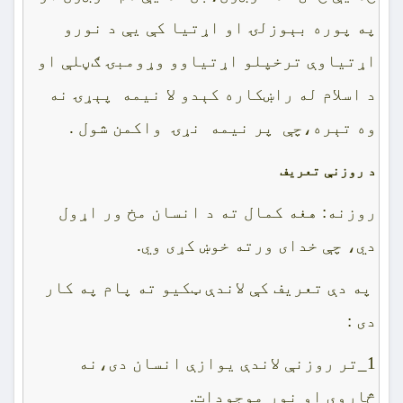
په پوره بېوزلۍ او اړتيا کې يې د نورو
اړتياوې ترخپلو اړتياوو وړومبۍ ګڼلې او
د اسلام له راښکاره کېدو لا نيمه پېړۍ نه
وه تېره،چې پر نيمه نړۍ واکمن شول .
د روزنې تعريف
روزنه: هغه کمال ته د انسان مخ ور اړول
دي، چې خداى ورته خوښ کړى وي.
په دې تعريف کې لاندې ټکيو ته پام په کار
دى :
1_تر روزنې لاندې يوازې انسان دى،نه
څاروي او نور موجودات.