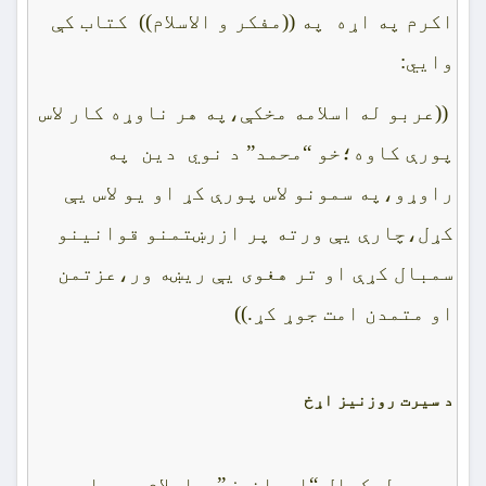
اکرم په اړه په ((مفکر و الاسلام)) کتاب کې
وايي:
((عربو له اسلامه مخکې،په هر ناوړه کار لاس
پورې کاوه؛خو “محمد” د نوي دين په
راوړو،په سمونو لاس پورې کړ او يو لاس يې
کړل،چارې يې ورته پر ازرښتمنو قوانينو
سمبال کړې او تر هغوى يې ريښه ور،عزتمن
او متمدن امت جوړ کړ.))
د سيرت روزنيز اړخ
روسى ليکوال “ايوانوف” د اسلام په باب