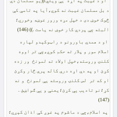
او د غيبت په اړه يې ويلي:((يو مسلمان دې
د بل مسلمان غيبت نه کوي،آيا په تاسې کې
څوک خوښ دى د خپل مړه ورور غوښه وخوري؛
البته چې پردې کار خوښ نه ياست .)) (146)
او د همدې باورونو د راټوکېدو لپاره
اسلام مور و پلار ته حکم کوي،چې تر اووه
کلنۍ وروسته،خپل اولاد ته لمونځ ور زده
کړئ او په دې اړه درې کاله پرې څار وکړئ
او که تر لس کلنۍ وروسته يې لمونځ و نه
کړ؛نو تاديب يې کړئ؛يعنې و يې ګواښئ .
(147)
په اسلام،چې د ماشوم په غوږ کې اذان کېږي؛