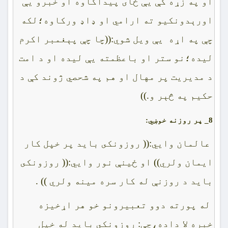
او په زړه کې يې ځاى پيداکاوه او خبرو يې
اورېدونکيو ته ارامي او ډاډ ورکاوه؛لکه
چې په اړه يې ويل شوي:((چا چې پېغمبر اکرم
ليده؛نو ستر او باعظمته يې ليده او د امت
د مديريت پر مهال او هم په شحصي ژوند کې د
حکيم په څېر و.))
8_
پر روزنه خوښي:
عالمان وايي:(( روزونکى بايد پر خپل کار
ايمان ولري)) او ځينې نور وايي:(( روزونکى
بايد د روزنې له کار سره مينه ولري )) .
له پورته دوو تعبيرونو خو هر اړخيزه
خبره لا داده،چې: روزونکى بايد له خپل