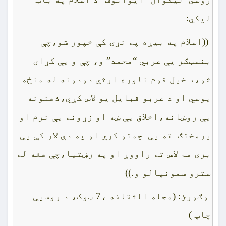
ليکي:
((اسلام په بيړه په نړۍ کې خپور شو،چې
بنسټګر يې عربي “محمد” و، چې و يې کړاى
شو،د خپل قوم ناوړه ارثي دودونه له منځه
يوسي او د عربو قبايل يو لاس کړي،ذهنونه
يې روښانه،اخلاق يې ښه او زړونه يې نرم او
پرمختګ ته يې چمتو کړي او په دې لار کې يې
برى هم لاس ته راووړ او په رښتيا،چې هغه له
سترو سمونپالو و.))
وګورئ: (مجله الثقافه ،7 ټوک، د روسيې
چاپ )