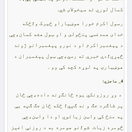
کمال لوري ته سيخولاى شي.
رسول اکرم خورا هوښياراو ځيرک و؛ځکه
خداى همدغسې پنځولى و او ټول هغه کسان،چې
د پېغمبراکرم او د نورو پېغمبرانو ژوند
څېړي؛دې خبرې ته رسي،چې ټول پېغمبران د
هوښيارۍ په لوړه کچه کې وو .
4_
عاجزي:
د وړ روزونکي يوه ځانګړنه داده،چې ځان
پر شاګرد جګ و نه ګڼي؛ ځکه ځان جګ ګڼه يې
په منځ کې واټن زياتوي او دا واټن،چې
څومره زيات شو؛نو هومره به د روزنې اغېز