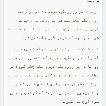
2_
زغم:
زغم د هر روزونکي توښه ده او بې زغمه
روزونکى هغه مسافر ته ورته دى، چې بې
توښې پر سفر ووځي او داسې مسافر به يا هلاک
شي او يا به له نيمې لارې راستون شي.
کله شاګرد د روزونکي پر مراد نه پوهېږي
او يا د روزونکي د خبرو له تفسيره بېوس
وي يا داچې روزونکى ډېرې هلې ځلې کوي؛خو
مطلوب مراد ته نه رسي؛نو روزونکى بايد په
دې شرايطو کې صبر ولري او دې خبرې ته يې
پام وي،چې د روزنې طبيعت له ګړندۍ پايلې
سره اړخ نه لګوي.