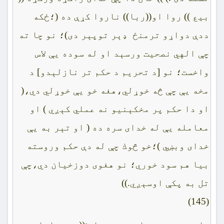
بيع )) روا او((ربا)) ناروا كړې ده (؛ځكه
ددې دواړو ترمنځ ډېر توپېر دى)؛ نو چا ته
چې الهي نصحيت ورسېد او له سوده يې لاس
واخست؛ نو [د تحريم د حكم تر نازلېدو] د
مخه يې چې څه خوړلي،هغه خو يې خوړلي دي،(
او دا حكم پر مخكېنيو نه عملي كېږي ) او
معامله يې له خداى سره ده ( او تېر به يې
خداى وبښي )؛خو څوك چې له دې حكم وروسته
بيا هم سود خوري؛ نو هغوى دوزخيان دي،چې
تل به پكې اوسېږي.))
(145)