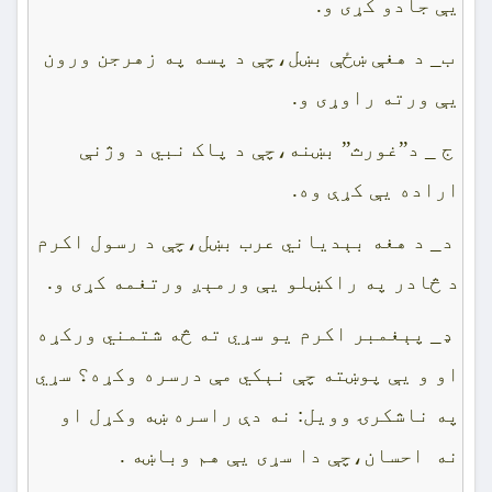
يې جادو کړى و.
ب_ د هغې ښځې بښل،چې د پسه په زهرجن ورون
يې ورته راوړى و.
ج _ د”غورث” بښنه،چې د پاک نبي د وژنې
اراده يې کړې وه.
د_ د هغه بېدياني عرب بښل،چې د رسول اکرم
د څادر په راکښلو يې ورمېږ ورتغمه کړى و.
ډ_ پېغمبر اکرم يو سړي ته څه شتمني ورکړه
او و يې پوښته چې نېکي مې درسره وکړه؟ سړي
په ناشکرۍ وويل: نه دې راسره ښه وکړل او
نه احسان،چې دا سړى يې هم وباښه .