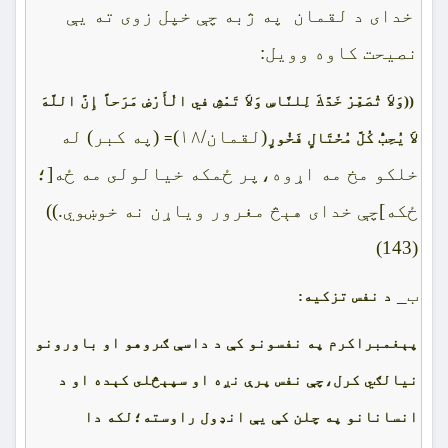
خداى د لقمان په ژبه چې خپل زوى ته يې
نصيحت کاوه وويل:
((وَلاَ تُصَعِّرْ خَدَّكَ لِلنَّاسِ وَلاَ تَمْشِ في الْأَرْضِ مَرَحاً إِنَّ اللَّهَ
(لقمان/١٨)
(په كبر) له
لاَ يُحِبُّ كُلَّ مُخْتَالٍ فَخُورٍ
=
خلكو مخ مه اړوه،پر ځمكه خيالولى مه ځه[؛
ځكه]چې خداى هېڅ مغرور وياړن نه خوښوي.))
(143)
ب_
د نفس تزکيه:
پېغمبراکرم په نفسونو کې د داسې ګروهو او باورونو
نيالګي کرل،چې نفس پرې نږه او سپېڅلى کېده او د
انسانانو په چلن کې يې انډول راوسته؛لکه دا