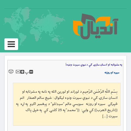
Toggle
igation
په مشرتابه او انسان سازۍ کې د نبوي سیرت ونډه
|
پ
سيره او روزنه
بِسْمِ اللَّهِ الرَّحْمَنِ الرَّحِيمِ د لوراند او لورین الله په نامه په مشرتابه او
انسان سازۍ کې د نبوي سيرت ونډه لیکوال : شيخ سالم الصفار اتم
څپرکى سيره او روزنه سويسي عالم “سيدللو” د پېغمبر اکرم په اړه په
((تاريخ العرب)) کې وايي: ((“محمد”په 25 کلنۍ کې په خپل پاک
سيرت […]