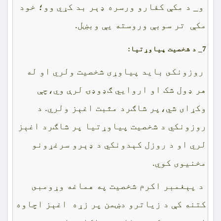
و_ د مکې کفارو ورسره ډېر بد کړي وو؛ خود
مکې تر سوبې وروسته يې وبښل.
7_
د شخصيت پياوړتيا:
روزونکى بايد پياوړى شخصيت ولري او له
هر ډول شک او اروايي ګډوډۍ لرې وي،چې
وکړاى شي،پر شاګرد مثبت اغېز ولري. د
روزونکي د شخصيت پياوړتيا پر شاګرد اغېز
لري او د روزل کېدونکي د ډېرو سرغړونو
مخنيوى کوي.
د پېغمبر اکرم شخصيت په هماغه وړومبى
کتنه کې د زياترو دښمن پر زړه اغېز اچاوه