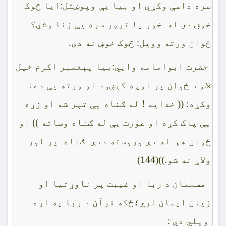
سره داسې وکړي او بيا يې وپوښتل:ايا څوک
خوښ دى له خور يا ترور سره يې زنا وشي؟
ځوان ورته وويل: څوک خوښ نه دى.
حضرت ابوامامه وايي:بيا پېغمبر اکرم خپل
لاس د ځوان پر اوږه کېښود او ورته يې دعا
وکړه: (( خدايه ! له ګناه يې تېر شه او زړه
يې پاک کړه او عورت يې له ګناه وساته )) او
ځوان هم له دې وروسته ددې ګناه پر لور
ولاړ نه شو.))(144)
مسلمان د ربا او غيبت پر ناوړتيا او
زيان ايمان لري؛ځکه قرآن د ربا په اړه
ويلي دي :