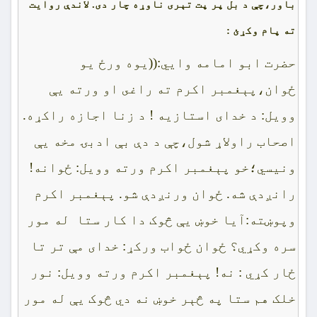
باور،چې د بل پر پت تېرى ناوړه چار دى. لاندې روايت
ته پام وکړئ :
حضرت ابو امامه وايي:((يوه ورځ يو
ځوان،پېغمبر اکرم ته راغى او ورته يې
وويل: د خداى استازيه ! د زنا اجازه راکړه.
اصحاب راولاړ شول،چې د دې بې ادبۍ مخه يې
ونيسي؛خو پېغمبر اکرم ورته وويل: ځوانه!
رانږدې شه. ځوان ورنږدې شو. پېغمبر اکرم
وپوښته:آيا خوښ يې څوک دا کار ستا له مور
سره وکړي؟ ځوان ځواب ورکړ: خداى مې تر تا
ځار کړي : نه! پېغمبر اکرم ورته وويل: نور
خلک هم ستا په څېر خوښ نه دي څوک يې له مور