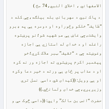
الاصفهاني ، اخلاق النبي،74 مخ )
د پاک نبي د مهربانۍ بله بېلګه،چې کله د
“طايف” خلکو وځوراوه او دومره يې په ډبرو
وايشت،چې غاښ يې هم شهيد شو؛نو پرښتوه
راغله او د خداى له استازي يې اجازه
وغوښته چې د “ثقيف” ټبر هلاک کړي؛خو
پېغمبر اکرم پرښتوې ته اجازه ور نه کړه
او د عذاب پر ځاى يې ورته د خير دعا وکړه
او يې وويل: ((کېداى شي داسې نسل ترې
وزيږېږي،چې خداى ولمانځي.))
حضرت “انس بن مالک” وايي: ((داسې څوک مې و