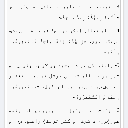
3- توحید د انبیاوو د بلنې سرټکی دی.
«أَنَّما إِلهُکُمْ إِلهٌ واحِدٌ»
4- الله تعالی ایکي یو دی؛ نو پر لار یې پښه
ټینګه کړئ. «إِلهُکُمْ إِلهٌ واحِدٌ فَاسْتَقِیمُوا
إِلَیْهِ»
5- راتلونکی مو د توحید پر لار په پاینې او
تېر مو د الله تعالی درشل ته په استغفار
او بښنې غوښتو جبران کړئ. «فَاسْتَقِیمُوا
إِلَیْهِ وَ اسْتَغْفِرُوهُ»
6- زکات نه ورکول او بېوزلي له پامه
غورځول، د شرک او کفر ترمنځ راغلي دي او