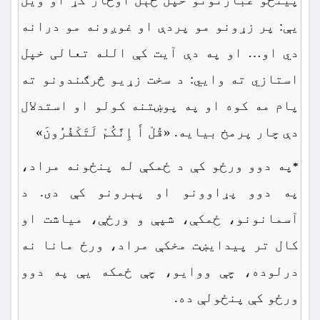
یې: پر زړونو مو پردې او غوږونه مو درانه
دي او… او په دې آیت کې الله تعالی خپل
استازي ته وايي: د سخت زړیو څرګندونو ته
پام مه کوه او په پوښتنه کولو او استدلال
دې چار پرمخ بیایه. «قُلْ أَ إِنَّکُمْ لَتَکْفُرُونَ»
په دوو ورځو کې د ځمکې له پنځونه مراد،
*
په دوو پړاوونو او پېرونو کې دی. د
آسمانونو، ځمکې، شپې و ورځې، میاشت او
کال تر پیدایښت مخکې مراد، ورځ مانا نه
درلوده، چې ووایو، چې ځمکه یې په دوو
ورځو کې پنځولې ده.