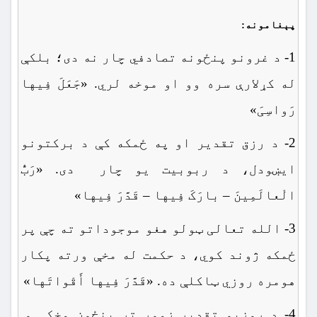
پېغامونه:
1- د غرونو پنځونه تصادفي چار نه دی؛ بلکې
له کړلارې سره وو او موخه لري. «جَعَلَ فِیها
رَواسِیَ»
2- د رزق تقدیر او په ځمکه کې د برکتونو
ایښودل، د ربوبیت یو چار دی. «رَبُّ
الْعالَمِینَ – بارَکَ فِیها – قَدَّرَ فِیها»
3- الله تعالی ټولو هغو موجوداتو ته چې پر
ځمکه ژوند کوي، د حکمت له مخې ورته پکار
هومره روزي ټاکلې ده. «قَدَّرَ فِیها أَقْواتَها»
4- د روزیو تقدیر زموږ تر پنځون مخکې و.