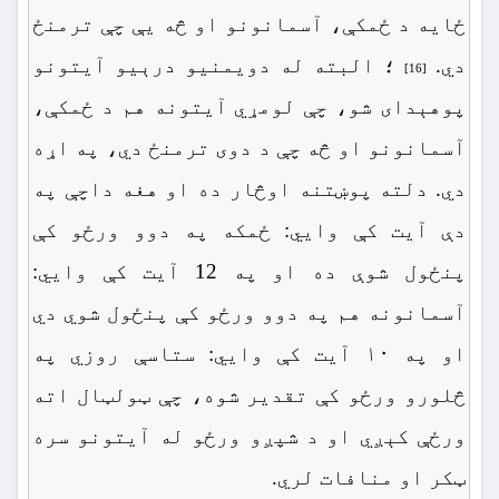
ځایه د ځمکې، آسمانونو او څه یې چې ترمنځ
دي.
؛ البته له دویمنیو درېیو آیتونو
[16]
پوهېدای شو، چې لومړي آیتونه هم د ځمکې،
آسمانونو او څه چې د دوی ترمنځ دي، په اړه
دي. دلته پوښتنه اوڅار ده او هغه داچې په
دې آیت کې وايي: ځمکه په دوو ورځو کې
پنځول شوې ده او په 12 آیت کې وايي:
آسمانونه هم په دوو ورځو کې پنځول شوي دي
او په ۱۰ آیت کې وايي: ستاسې روزي په
څلورو ورځو کې تقدیر شوه، چې ټولټال اته
ورځې کېږي او د شپږو ورځو له آیتونو سره
ټکر او منافات لري.