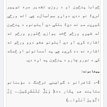
ځواب: پنځون او د روزۍ تقدیر سره توپیر
لري؛ نو ددې دواړو ټولټال، چې اته ورځې
کېږي، سم نه دي؛ بلکې دې آیتونو، د پنځون
له شپږو ورځو څخه یوازې څلورو ورځو ته
اشاره کړې او دې آیتونو هغو دوو ورځو ته
اشاره نه ده کړې، چې په آسمانونو او ځمکه
کې د نورو چارو د پنځون په اړه دي.
پېغامونه:
1-د کافرانو د ګواښنې ترڅنګ د مؤمنانو
ستاینه هم پکار ده.( وَیْلٌ لِلْمُشْرِکِینَ… إِنَّ
الَّذِینَ آمَنُوا…)