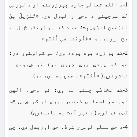
1-د الله تعالی چار، پېرزوینه او د لورنې
له سرچینې د وحې رالېږل دي. «تَنْزِیلٌ مِنَ
الرَّحْمنِ الرَّحِیمِ»؛ خو د کفارو کړنلار ځېل او
مخ اړونه ده. «قُلُوبُنا فِی أَکِنَّهٍ»
2-که پر زړه یوه پرده وي؛ نو ګواښنوړ دی؛
خو که پردې پرې ډېرې وي؛ نو ښیونچار
ناشونوي.( «أَکِنَّهٍ» د جمع په بڼه دی).
3-که مخاطب چمتو نه وي؛ نو وحې، الهي
لورنه، اسماني کتاب، زېري او ګواښنې څه
ګټه نه لري.( د تېر آیت په پامینوي).
4-د حق منلو لومړی شرط، حق اورېدل دي، چې