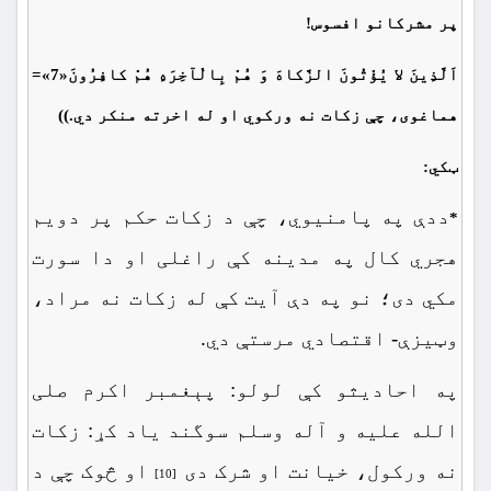
پر مشركانو افسوس!
اَلَّذِینَ لا یُؤْتُونَ الزَّکاهَ وَ هُمْ بِالْآخِرَهِ هُمْ کافِرُونَ«7»=
هماغوى، چې زكات نه وركوي او له اخرته منكر دي.))
ټکي:
ددې په پامنیوي، چې د زکات حکم پر دویم
*
هجري کال په مدینه کې راغلی او دا سورت
مکي دی؛ نو په دې آیت کې له زکات نه مراد،
وټیزې- اقتصادي مرستې دي.
په احادیثو کې لولو: پېغمبر اکرم صلی
الله علیه و آله وسلم سوگند یاد کړ: زکات
نه ورکول، خیانت او شرک دی
او څوک چې د
[10]