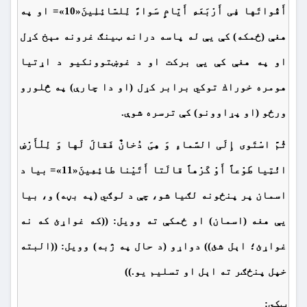
أَقْواتَها فِی أَرْبَعَهِ أَیّامٍ سَواءً لِلسّائِلِینَ«10»= او په
هغې (ځمكه) كې يې له پاسه درانه ټينګ غرونه مېخ كړل
او په هغې كې يې بركت او د غوښتو
و
نكيو د اړتيا
هومره خوراك توكي برابر كړل (او دا چارې) په څلورو
ورځو (او پړاوونو) كې ترسره شوې.
ثُمَّ اسْتَوی إِلَی السَّماءِ وَ هِیَ دُخانٌ فَقالَ لَها وَ لِلْأَرْضِ
ائْتِیا طَوْعاً أَوْ کَرْهاً قالَتا أَتَیْنا طائِعِینَ«11»= بيا د
اسمان پر پنځونه لګيا شو، چې د لوګي (په بڼه) و، بيا
يې هغه (اسمان) او ځمكې ته وويل: ((كه غواړئ كه نه
غواړئ؛ اېل شئ)) دواړو (د حال په ژبه) وويل: ((البته
خپل پنځګر ته اېل او تسليم يو.))
ټکي: