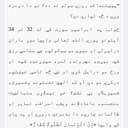
پوښتنه: که روزي ټولو ته ده؛ نو دا دومره
*
وږي د څه لپاري دي؟
ځواب: په ابراهیم سورت کې له 32 تر 34
آیتونو پورې الله تعالی وايي: موږ باران
درلېږلی او مېوې مو ټوکولي، چې ستاسې رزق
شي. بېړۍ، نهرونه، لمر، سپوږمۍ، شپه او
ورځ مو دراېل کړي او چې څه تاسې غوښتي،
درکړي مو دي او که الهي نعمتونه وشمېرئ،
شمېریلای یې نشئ؛ خو نیمګړی سنبالښت-
منجمنټ، ناعادلانه ویش، اسراف، تبذیر او
ظالمانه چارې، دا بدمرغۍ دروړي او په پای
کې وايي: «إِنَّ الْإِنْسانَ لَظَلُومٌ کَفّارٌ»