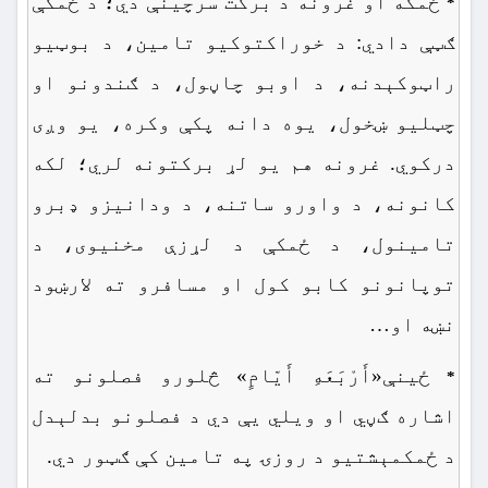
ځمکه او غرونه د برکت سرچینې دي؛ د ځمکې
*
ګټې دادي: د خوراکتوکیو تامین، د بوټیو
راټوکېدنه، د اوبو چاڼول، د ګندونو او
چټلیو ښخول، یوه دانه پکې وکره، یو وږی
درکوي. غرونه هم یو لړ برکتونه لري؛ لکه
کانونه، د واورو ساتنه، د ودانیزو ډبرو
تامینول، د ځمکې د لړزې مخنیوی، د
توپانونو کابو کول او مسافر‎و ته لارښود
نښه او…
ځینې«أَرْبَعَهِ أَیّامٍ» څلورو فصلونو ته
*
اشاره ګڼي او ویلي یې دي د فصلونو بدلېدل
د ځمکمېشتیو د روزۍ په تامین کې ګټور دي.