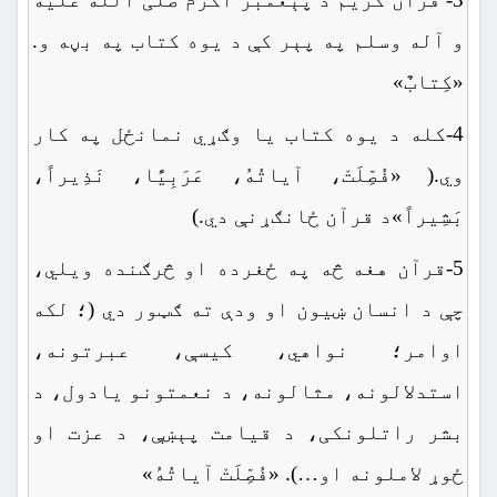
و آله وسلم په پېر کې د یوه کتاب په بڼه و.
«کِتابٌ»
4-کله د یوه کتاب یا وګړي نمانځل په کار
وي.( «فُصِّلَتْ، آیاتُهُ، عَرَبِیًّا، نَذِیراً،
بَشِیراً»د قرآن ځانګړنې دي.)
5-قرآن هغه څه په ځغرده او څرګنده ویلي،
چې د انسان ښیون او ودې ته ګټور دي (؛ لکه
اوامر؛ نواهي، کیسې، عبرتونه،
استدلالونه، مثالونه، د نعمتونو یادول، د
بشر راتلونکی، د قیامت پېښې، د عزت او
ځوړ لاملونه او…). «فُصِّلَتْ آیاتُهُ»