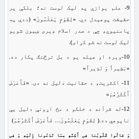
9- علم یوازې په لیک لوست نه؛ بلکې پر
حقیقت پوهېدل دي. «لِقَوْمٍ یَعْلَمُونَ» (ددې په
پامنیوي، چې د صدر اسلام ډېری ښیون شويو
لیک لوست نه شو کړای).
10-وېره او هیله یو د بل ترڅنګ پکار ده.
«بَشِیراً وَ نَذِیراً»
11- اکثریت، د حقانیت دلیل نه دی. «فَأَعْرَضَ
أَکْثَرُهُمْ»
12-له قرآنه د خلکو د مخ اړونې دلیل یې
ناپوهي ده.( لِقَوْمٍ یَعْلَمُونَ… فَأَعْرَضَ أَکْثَرُهُمْ)
وَ قالُوا قُلُوبُنا فِی أَکِنَّهٍ مِمّا تَدْعُونا إِلَیْهِ وَ فِی