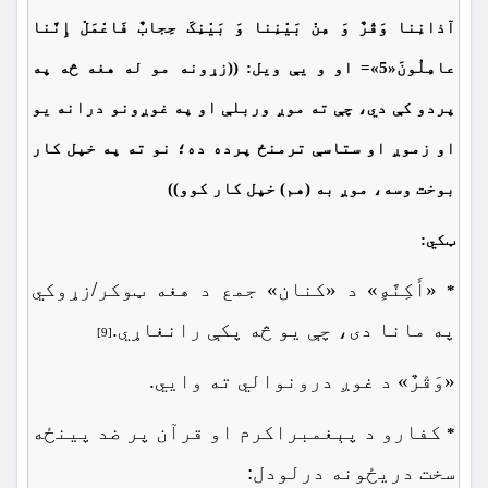
آذانِنا وَقْرٌ وَ مِنْ بَیْنِنا وَ بَیْنِکَ حِجابٌ فَاعْمَلْ إِنَّنا
عامِلُونَ«5»= او و یې ويل: ((زړونه مو له هغه څه په
پردو کې دي، چې ته موږ وربلې او په غوږونو درانه يو
او زموږ او ستاسې ترمنځ پرده ده؛ نو ته په خپل كار
بوخت وسه، موږ به (هم) خپل کار كوو))
ټکي:
«أَکِنَّهٍ» د «کنان» جمع د هغه ټوکر/زړوکي
*
په مانا دی، چې یو څه پکې رانغاړي.
[9]
«وَقْرٌ» د غوږ درونوالي ته وايي.
کفارو د پېغمبراکرم او قرآن پر ضد پینځه
*
سخت دریځونه درلودل: