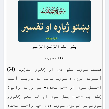
بِسْمِ اللَّهِ الرَّحْمَنِ الرَّحِيمِ
فصّلت سورت
فصلت سورت مکي دی او څلور پنځوس (54)
آیتونه لري. د سورت نامه له درېیم آیته
اخستل شوې او «حم سجده» هم ورته وايي؛
ځکه په «حم» پيل شوی او له هغو څلورو
سورتونو لومړی سورت دی، چې واجبه سجده