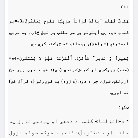
ده؛
کِتابٌ فُصِّلَتْ آیاتُهُ قُرْآناً عَرَبِیًّا لِقَوْمٍ یَعْلَمُونَ«3»=يو
کتاب دى، چې آيتونو يې هر مطلب پر خپل ځاى، په عربي
لوستوني (= واضح)، پوهانو ته څرګند کړي دي.
بَشِیراً وَ نَذِیراً فَأَعْرَضَ أَکْثَرُهُمْ فَهُمْ لا یَسْمَعُونَ«4»=
(هغه) زېرګری او ګواښګرندی (دى)؛ خو
د دوی
ډېر مخ
اړونکي شول، چې
د دوی
(د زړه) په غوږونو (د قرآن غږ)
نه اوري.
ټکي:
د«انزلنا» کلمه د دفعي او یودمي نزول په
*
مانا او د «تَنْزِیلٌ» کلمه د سوکه سوکه نزول