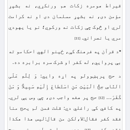
قیراط هومره زکات هم ورنکړي، نه بشپړ
مؤمن دی، نه بشپړ مسلمان دی او نه کرامت
لري او څوک چې زکات نه ورکوي؛ نو یا یهودي
مري یا نصراني.
[11]
د قرآن په فرهنګ کې، ځینو الهي احکامو ته
*
بې پروايي، له کفر او شرک سره برابره ده.
د حج پرېښوولو په اړه وايي: وَ لِلّهِ عَلَی
النّاسِ حِجُّ الْبَیْتِ مَنِ اسْتَطاعَ إِلَیْهِ سَبِیلاً وَ مَنْ
کَفَرَ…
حج پر هغه واجب دی، چې وس یې لري.
[12]
په کافي کې راغلي دي: قلت فمن لم یحج منا
فقد کفر فقال:لا،لکن من قال:لیس هذا هکذا
فقد کفر.
ددې روایت له مخې، حج