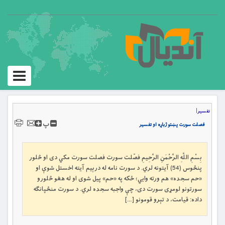
Toggle
igation
تفسیر
|
پ
فصلت سورت پښتو ژباړه او تفسیر
بِسْمِ اللَّهِ الرَّحْمَنِ الرَّحِيمِ فصّلت سورت فصلت سورت مکي دی او څلور
پنځوس (54) آیتونه لري. د سورت نامه له درېیم آیته اخستل شوې او
«حم سجده» هم ورته وايي؛ ځکه په «حم» پيل شوی او له هغو څلورو
سورتونو لومړی سورت دی، چې واجبه سجده لري. د سورت منځپانګه
داده: قیامت، د تېرو قومونو […]