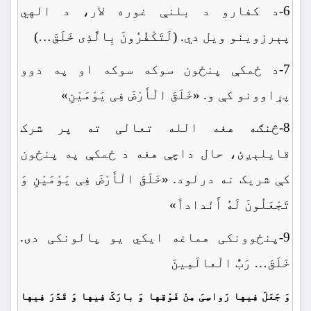
6-د کفارو د بلنې غوره لار، د الهي
پېرزوینو ویل دي. (لَتَکْفُرُونَ بِالَّذِی خَلَقَ…)
7-د ځمکې پنځون سوکه سوکه او په دوو
پړاوونو کې و. «خَلَقَ الْأَرْضَ فِی یَوْمَیْنِ»
8-څنګه هغه الله تعالی ته پر شرک
قایلېږئ، حال داچې هغه د ځمکې په پنځون
کې شریک نه درلود. «خَلَقَ الْأَرْضَ فِی یَوْمَیْنِ وَ
تَجْعَلُونَ لَهُ أَنْداداً»
9-پنځوونکی هماغه ایکي یو پالونکی دی.
خَلَقَ… رَبُّ الْعالَمِینَ
وَ جَعَلَ فِیها رَواسِیَ مِنْ فَوْقِها وَ بارَکَ فِیها وَ قَدَّرَ فِیها