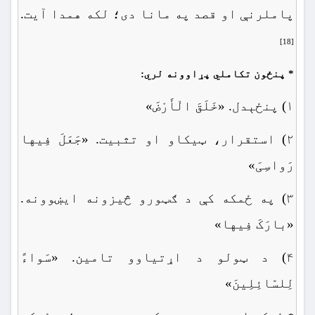
پاملرنې او قصد په مانا دی؛ لکه همدا آیت.
[18]
* پنځون تکاملي پړاوونه لري:
۱) پنځېدل. «خَلَقَ الْأَرْضَ»
۲) استقرار، ټیکاو او تثبیت. «جَعَلَ فِیها
رَواسِیَ»
۳) په ځمکه کې د ګټورو څیزونه ایښوونه.
«بارَکَ فِیها»
۴) د ټولو د اړتیاوو تامین. «سَواءً
لِلسّائِلِینَ»