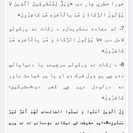
خورا خطري چار دی. «وَیْلٌ لِلْمُشْرِکِینَ اَلَّذِینَ لا
یُؤْتُونَ الزَّکاهَ وَ هُمْ بِالْآخِرَهِ هُمْ کافِرُونَ»
7- له معاده منکرېدل، د زکات نه ورکولو
لامل دی. «لا یُؤْتُونَ الزَّکاهَ وَ هُمْ بِالْآخِرَهِ هُمْ
کافِرُونَ»
8- د زکات نه ورکولو سرچینه یا دنیاپالي
ده، چې یو ډول شرک دی او یا پر قیامت باور
نه درلودل دي، چې کفر دی.«مشرکین-
کافِرُونَ»
إِنَّ الَّذِینَ آمَنُوا وَ عَمِلُوا الصّالِحاتِ لَهُمْ أَجْرٌ غَیْرُ
مَمْنُونٍ«8»=په حقيقت كې نېکانو مؤمنانو ته نه پرې