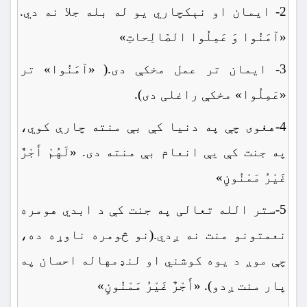
2- ایمان او نېکچاري یو له بله جلا نه دي.
«آمَنُوا وَ عَمِلُوا الصّالِحاتِ»
3- ایمان تر عمل مخکې دی.( «آمَنُوا» تر
«عَمِلُوا» مخکې راغلی دی).
4-هغوی چې په دنیا کې بې منته چارې کوي،
په جنت کې یې انعام بې منته دی. «لَهُمْ أَجْرٌ
غَیْرُ مَمْنُونٍ»
5-ستر الله تعالی په جنت کې د ابدي هومره
نعمتونو منت نه ږدي.(نو څومره ناوړه ده،
چې موږ د یوه کوشني او لنډمهاله احسان په
پار منت ږدو). «أَجْرٌ غَیْرُ مَمْنُونٍ»