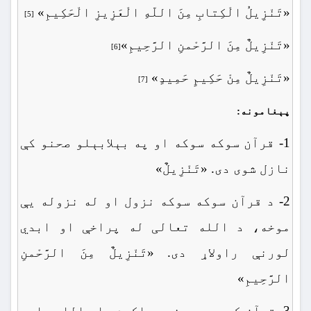
«تَنْزِیلُ الْکِتابِ مِنَ اللّهِ الْعَزِیزِ الْحَکِیمِ»
[5]
«تَنْزِیلٌ مِنَ الرَّحْمنِ الرَّحِیمِ»
[6]
«تَنْزِیلٌ مِنْ حَکِیمٍ حَمِیدٍ»
[7]
پېغامونه:
1- قرآن سوکه سوکه او په بېلابېلو صحنو کې
نازل شوی دی. «تَنْزِیلٌ»
2- د قرآن سوکه سوکه نزول او له نزوله یې
موخه، د الله تعالی له پراخې او ابدي
لورنې راولاړ دی. «تَنْزِیلٌ مِنَ الرَّحْمنِ
الرَّحِیمِ»
3- قرآن کریم د پېغمبر اکرم صلی الله علیه