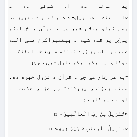
په مانا ده او شونې ده د
«انزلنا»او«تنزیل» د دوو کلمو د تعبیر له
جمع کولو ویلای شو، چې د قرآن منځپانګه
یوځل پر قدر شپه د پېغمبراکرم صلی الله
علیه و آله پر زړه نازله شوې؛ خو الفاظ او
چوکاټ یې سوکه سوکه نازل شوي دي.
[2]
په هر ځای کې چې د قرآن د نزول خبره ده،
*
هلته روزنه، پرېکندتوب، عزت، حکمت او
لورنه په کار ده.
«تَنْزِیلٌ مِنْ رَبِّ الْعالَمِینَ»
[3]
«تَنْزِیلُ الْکِتابِ لا رَیْبَ فِیهِ»
[4]