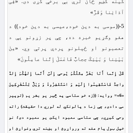
کینه کښو ځان ترې بې برخې کړی دی. «فِی
آذانِنا وَقْرٌ»
5-((موسی به دین خود،عیسی به دین خود)) د
هغو وګړیو خبره ده، چې پر زړونو یې د
تعصبونو او ځېلونو پردې پرتې وي. «مِنْ
بَیْنِنا وَ بَیْنِکَ حِجابٌ فَاعْمَلْ إِنَّنا عامِلُونَ»
قُلْ إِنَّما أَنَا بَشَرٌ مِثْلُکُمْ یُوحې إِلَیَّ أَنَّما إِلهُکُمْ إِلهٌ
واحِدٌ فَاسْتَقِیمُوا إِلَیْهِ وَ اسْتَغْفِرُوهُ وَ وَیْلٌ لِلْمُشْرِکِینَ
«6»= ووايه: ((زه خو ستاسې په څېر يو بشر يم (توپير
مې دادى، چې زما د پالونكي له لوري دا حقيقت) راته
وحې كېږي، چې
ستاسې
معبود ايكى يو معبود دى؛ نو
خپل ټول پام هغه ته ورواړوئ او بښنه ترې وغواړئ او