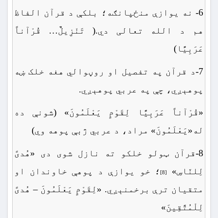
6- نه یوازې منځپانګه؛ بلکې د قرآن الفاظ
هم د الله تعالی دي.( تَنْزِیلٌ… قُرْآناً
عَرَبِیًّا)
7-د قرآن په تفصیل او روڼوالي هغه خلک ښه
پوهېږي، چې په عربي پوهېږي.
«قُرْآناً عَرَبِیًّا لِقَوْمٍ یَعْلَمُونَ» (شونې ده
له«یَعْلَمُونَ» مراد، د عربي ژبې پوهه وي)
8-قرآن ټولو خلکو ته نازل شوی دی «هُدیً
لِلنّاسِ»
؛ خو یوازې د پوهې خاوندان او
[8]
متقیان ترې برخمنېږي. «لِقَوْمٍ یَعْلَمُونَ – هُدیً
لِلْمُتَّقِینَ»