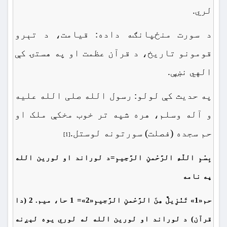
لري.
د سورت منځپانګه داده: قیامت، د تېرو
قومونو تاریخ، د قرآن عظمت او په هستۍ کې
الهي نښې.
په حدیث کې لولو: رسول الله صلی الله علیه
و آله وسلم، هره شپه تر خوب مخکې ملک او
حم سجده (فصلت) سورتونه لوستل.
[1]
بِسْمِ اللّهِ الرَّحْمنِ الرَّحِیمِ=د لوراند او لورین الله
په نامه
حم«1» تَنْزِیلٌ مِنَ الرَّحْمنِ الرَّحِیمِ«2»= 1 حا، ميم. 2 (دا
قرآن) د لوراند او لورين الله له لوري یوه لېږنه