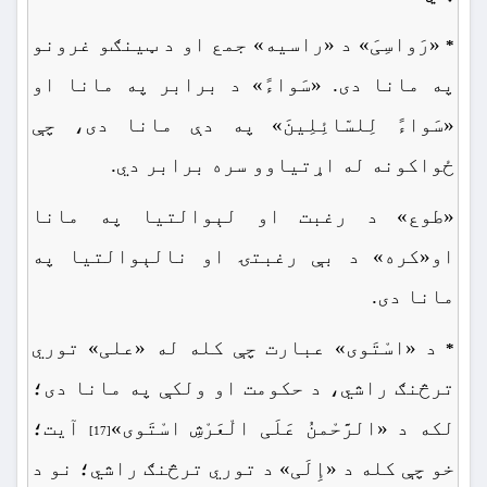
«رَواسِیَ» د «راسیه» جمع او د ټینګو غرونو
*
په مانا دی. «سَواءً» د برابر په مانا او
«سَواءً لِلسّائِلِینَ» په دې مانا دی، چې
ځواکونه له اړتیاوو سره برابر دي.
«طوع» د رغبت او لېوالتیا په مانا
او«کره» د بې رغبتۍ او نالېوالتیا په
مانا دی.
د «اسْتَوی» عبارت چې کله له «علی» توري
*
ترڅنګ راشي، د حکومت او ولکې په مانا دی؛
لکه د «الرَّحْمنُ عَلَی الْعَرْشِ اسْتَوی»
آیت؛
[17]
خو چې کله د «إِلَی» د توري ترڅنګ راشي؛ نو د