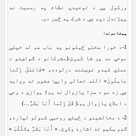
ورکول یې د توحیدي نظام په رسمیت نه
پېژندل دي، چې د شرک په څېر دی.
پېغامونه:
1-د خورا سختو ځېلونو په باب ‏هم له خپلې
موخې مه پر شا کېږئ.(مشرکانو د ګواښنو د
عملي کېدو غوښتنه درلوده، «فَاعْمَلْ إِنَّنا
عامِلُونَ» الله تعالی وايي: هغوی ته ووایه
چې زه مو د سزا پازوال نه یم؛ یوازې د وحې
د ابلاغ پازوال یم.( قُلْ إِنَّما أَنَا بَشَرٌ…)
2- د مخالفینو د ځیلي روحیې کمولو لپاره،
ګډو ټکیو ته اشاره وکړئ. « أَنَا بَشَرٌ مِثْلُکُمْ »