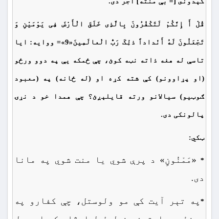
کېدونى [= بې منته] اجر دى.
قُلْ أَ إِنَّکُمْ لَتَکْفُرُونَ بِالَّذِی خَلَقَ الْأَرْضَ فِی یَوْمَیْنِ وَ
تَجْعَلُونَ لَهُ أَنْداداً ذلِکَ رَبُّ الْعالَمِینَ«9»= ووایه: ايا
تاسې
له هغه ذاته نټه کوئ، چې ځمکه يې په دوو ورځو
(او پړاوونو) کې شته کړه او (له ځانه) په (معبود
ګوټیو) سيالانو ورته قايلېږئ؟ چې همدا
خو د
نړۍ
پال
ونکی
دى.
ټکي:
«مَمْنُونٍ» د پرې شوي یا منت شوي په مانا
*
دی.
په تېر آیت کې مو ولوستل، چې کفارو په
*
پینځو عبارتونو خپل ځېل اوڅار کړ او ویل