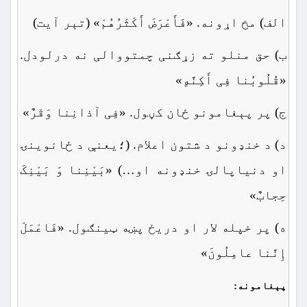
الف) مخ اړونه. «فَأَعْرَضَ أَکْثَرُهُمْ» (تېر آیت)
ب) حق منلو ته زړګنی چمتووالی نه درلودل.
«قُلُوبُنا فِی أَکِنَّهٍ»
ج) پر پېغامونو ځان کڼول. «فِی آذانِنا وَقْرٌ»
د) د خنډونو د شتون اعلام. (؛یعنې د ځانوینۍ
او دنیاپالۍ خنډونه او…) «بَیْنِنا وَ بَیْنِکَ
حِجابٌ»
ه) پر خپله لار او دریځ پښه ټینګول. «فَاعْمَلْ
إِنَّنا عامِلُونَ»
پېغامونه: