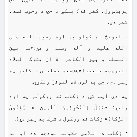
[13]
پرېښوول، کفر نه؛ بلکې د حج د وجوب نټه،
کفر دی.
د لمونځ نه کولو په اړه رسول الله صلی
الله علیه و آله وسلم وايي:«ما بین
المسلم و بین الکافر الا ان یترک الصلاه
الفریضه متعمدا»
هغه مسلمان د کافر په
[14]
څېر دی، چې په لوی لاس لمونځ ونکړي.
په دې آیت کې د زکات نه ورکولو په اړه
وايي: «وَیْلٌ لِلْمُشْرِکِینَ اَلَّذِینَ لا یُؤْتُونَ
الزَّکاهَ» زکات نه ورکول د شرک په څېر دي).
زکات د اسلامي حکومت بودجه ده او نه
*