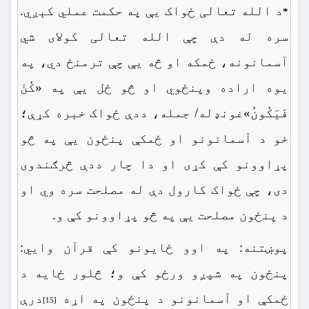
د الله تعالی ځواک یې په حکمت عملي کېږي.
*
سره له دې چې الله تعالی کولای شي
آسمانونه، ځمکه او څه یې چې ترمنځ دي، په
یوه اراده وپنځوي او څو ځل یې په «کُنْ
فَیَکُونُ»غونډله/ جمله، ددې ځواک خبره کړې؛
خو د آسمانونو او ځمکې پنځون یې په څو
پړاوونو کې کړی او دا چار ددې څرګندوی
دی، چې ځواک کارول دې له مصلحت سره وي او
د پنځون مصلحت یې په څو پړاوونو کې و.
پوښتنه: په اوو ځایونو کې قرآن وايي:
پنځون په شپږو ورځو کې و؛ څلور ځایه د
ځمکې او آسمانونو د پنځون په اړه
درې
[15]