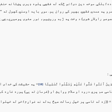
ده؛بلکې موخه دين دى؛نو ځکه له فقهې پلوه ډېرى پښتانه حنف
رو په همدې فقهي بهير کې روان يو. موږ بايد اوسني کهول ته “
نصوصو راولاړ شوى) د وخت په ژبه وروښيو، نور هغوى پوهېږي،چې 
 :
= په حقيقت كې خداى ا
[10]
ې هم پرې درود او سلام ووايئ او (فرمان ته يې) پوره غاړه کېد
ةَ فِي الْقُرْبَى = ((زه له تاسې پر خپل رسالت هېڅ بدله نه غواړم؛خو له خپلوا