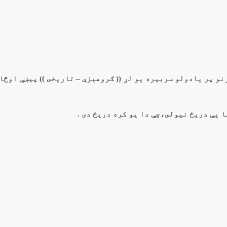
و پر يادولو سربېره يو لړ (( ګروهیزې – تاريخى )) پېښې اوڅا
 يې دريځ نيولى،چې دا يو کره دريځ دى .