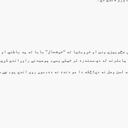
ې هڅوبیزې ودې او خړوبتيا ته “خوشحال” بابا ته په باطني او 
پاملرنه له دې سمندره تر خپلې وسې، پوهېدنې راوړاندې کړې .
 لمن وهل نه دي؛ځکه دا مو دنده نه ده،موږ روڼ اندي يو، چې 