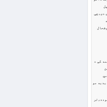
ل
 دى،چې
ه
وشحال
تنو او سيمه کې د
 بين
مي
بدبه مو
وده،تر