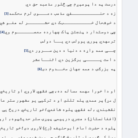
درست په دا پوهېږم چې څلور مذهبه حق دي
زه د حنــــــــــفي مذهب دعـــوى لرم محکمه
[3]
د خوشحال خــــــــــټک دې حشــــــر له هغـو شي
چې دوستدار د پنجتن پاک چهارده معصــــــوم وي
[4]
ترمهدي پورې يوولس دي يــا دولس
چــې همه واړه د دنيا د دين ســرور دي
[5]
د امت يـــــې برګزين دي اثنــاعشر
په بزرګۍ د همه جهان مخــدوم دى
[6]
نقشبندي ،له فقهي پلوه شافعي؛خو تاريخي دريځ يې د 
پلوه د حضرت امام ابوحنيفه (رح) لاروى دى؛خو تاريخي
رڼا کې څېړي او تاريخ څنګه چې پېښ شوى،هغسې يې نه 