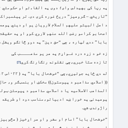
په رڼا کې بهېدلى واى؛ دوى په القاءتو او حکومتي ت
“تاريخي – ګروهیز” دریځ غوره کړی دی. تر پېغمبراکر
د اهل البيتو عليهم السلام لارويان يو او ديني پوهه 
اصحابو کرامو رضى الله عنهم لاروي کوو او په حقيقت
بابا” ددې لپاره ، چې “حق دين” په دوو څانګو وېشل 
زه خو د زړه درد غـواړم په هر يو مذهــــب کې
تا زده ستا خبرې،چې نقلونه رنګارنګ کړې
[7]
المذاهب الاسلاميه يا د اسلامي مذاهبو د پيوستن ټولنه
پوهېدنې په خورا ښه ادبياتو،مناسب دود او طريقه ا
راژوندۍ شي.
“خوشحال بابا” امام او مشر و او هر اړخيز ( هڅوب
اوسه يې ځينې اړخونه څېړل شوي او ځينې نور يې تر خاو