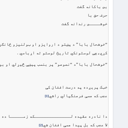
بى باکانه گفت
حرف حق با
خوشــــى رندانه گفت
“خوشحال بابا” د پښتو د اروایزو او ټولنيزو ځانګړن
کړي،چې لوستونکي تاريخ لوستو ته اړباسي .
“خوشحال بابا”د “نصوصو” پر بنسټ پېښې څېړلي او بيا
خټک پرېږده په درست افغان کې
عجب که هسې فرهنگيالي راشي
[1]
دا نادره عقيده لــــــــــــــکه زمـــــا ده
لا عجب که بل پيدا هسې افغان شي
[2]