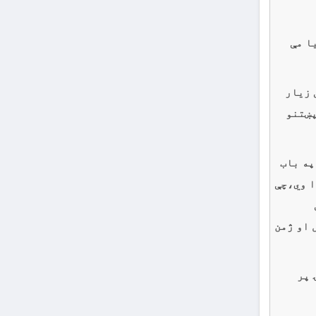
ا مې
 زيار
پښتنو
په باب
ا وي،چې
 او ژمن
ۍ پر