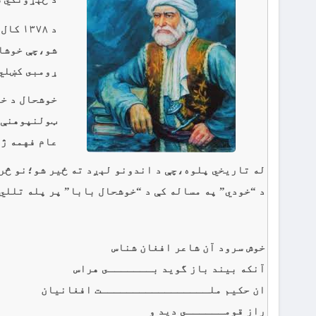
د ٣٧٨
شو،چې خوشال
ړومبى کښلي 
خوشحال د خپ
ټولنپوهنې”
عام فهمه ژب
له تاريخي پلوه،چې د اندونو لېږد ته ځير شو؛نو څرګ
د “خودي” په مساله کې د “خوشحال بابا” پر پله تللي 
خوش سرود آن شاعر افغان شناس
آنکه بيند باز گويد بـــــــى هراس
ان حکيم ملـــــــــــــــــت افغانيان
راز قومــــــى ديد و