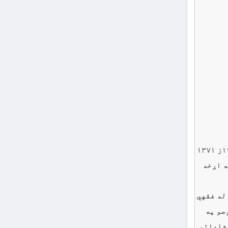
او دا خورا مهمه مساله ده،چې فقهي لاروي او تاريخي دريځ يې کوشي کړى دى .ارواښاد علامه امير حمزه شينوارى (١٩٩٢ز ۱۳۷۱
 ١٣٥٠ س مړ) چې د طريقت له اړخه
د شيخ “سليمان بن ابراهيم قندوزي يا بلخي” (١٢٩٤ هه مړ) له فقهي
صو په
رشاداتو