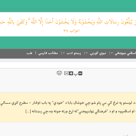
اسلامي ښوونځی
نبوي کورنۍ
پښتو ادب
مطالب فارسی
طب
پ
خوشحال” ولوست،د لوستو په ترڅ کې مې پام شو،چې خوشال بابا د “خودي” په باب اوڅار – مطرح کړي مسالې 
سلامپوه و او د “فرهنگي ټولنپوهنې”له اړخ ورته جوته وه،چې پښتانه […]
سریزه