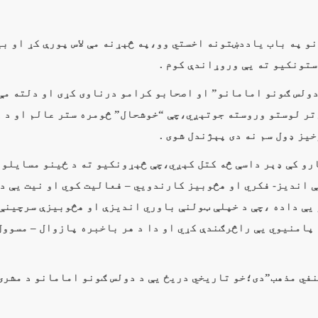
و په باب ياددښتونه اخستي وو،په څېړنه مې لاس پورې کړ او بي
تونکيو ته يې وروړاندې کوم .
دولس ګونو امامانو” او اصحابو کرامو درناوى کړى او دلته مې
تر لوستو وروسته جوتېږي،چې “خوشحال” څومره ستر عالم او د 
يز ډول سم نه دى پېژندل شوى .
رو کې ډېر داسې څه کتل کېږي،چې څېړونکيو ته د ځينو مسايلو 
ې اندیز- فکري او هڅوبیز کارندويي – فعاليت کوي او نيت يې د
 يې داده ،چې د خپلې ټولنې باوري اندیزې او هڅوبیزې سرچينې
پامنيوي يې راڅرګندې کړي او دا د هر باخبره پازوال – مسوول
 مړ) له فقهي پلوه “حنفي مذهب”دى؛خو تاريخي دريځ يې د دولس ګونو امامانو د مشر