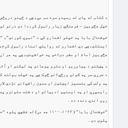
د کتاب له پای ته رسېدو سره سم مې،چې د ځينو دريځون
خپل هڅوبیز – فرهنګي زيار راټول کړ،دا دی درنو لوس
خوشحال بابا په خپلو اشعارو کې د “نبوي کورنۍ”، “
ايستلى،چې دې اشعارو ته روايتي اسناد راټول کړم،
هڅوبیز امام او مشر دى؛خو په خواشینۍ،چې په هر اړخ
د پښتنو د پياوړيو او سترو پوهانو په ليکنو او آثا
د جرړې سر په ګوتو ورځي؛نو څوک چې په خپله ټولنه ک
په ولس کې بنسټيز اوښتون او سمون راشي؛نو نژدې لار
راوسپړي او په اوسنيو ادبياتو او د شته ستونزو په 
روڼ اندي دنده ده .
“خوشحال بابا” ( ١٠٢٢- ١١٠٠ هه
پلوۍ دى .