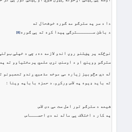
دا د سر په سترګو مه ګوره خوشحال ته
د باطن ســــــترګې پيدا کړه ته يې ګوره
[8]
نوځکه پر پښتنو روڼ اندو لازمه ده، چې د خپلې ټولن
سترګو وويني او د اوسنۍ نړۍ علمي پرمختياوو ته په 
له دې هڅوبیز زياره مې موخه مذهبي ړندو تعصبونو ته
ته بايد ډيوه په لاس ورکړو. د حمزه باباپه وينا :
شيعه د سترګو تور اهل ست مې دى لاس
په کار د اختلاف يې ماله نه دى احســـاس