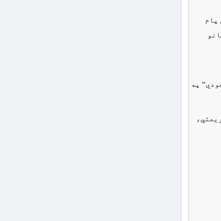
 پام
انو
ودي” په
ريعتي،