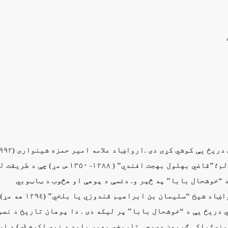
ل مړ) پر همدې پله تللى او د ترکيې يو مشهور ستر عالم؛”قاضي بهلول بهجت افندي” ( ١٢٨٨-
“خوشحال بابا” په څېر و. دغسې د پوهې او هڅوب د ټاټوبي
(افغانستان) د هجري درېيمې پېړۍ ستر حدیثپوه، ارواښا
 دریځ يې د “خوشحال بابا” پر ليکه دى . دا پوهان تاريخ د نصو
مني؛بلکې ګروهن دي،چې تاريخي بهير بايد د نبي اکرم (ص) د ا