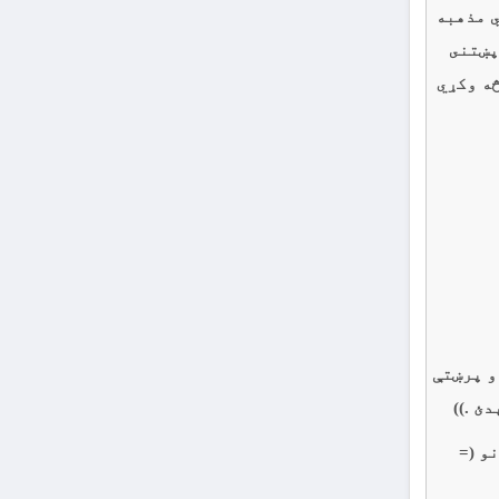
ي مذهبه
پښتنى
څه وکړي
و پرښتې
ئ .))
نو (=