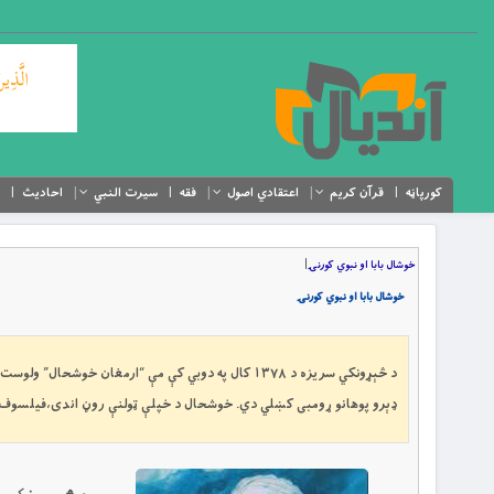
کورپاڼه
قرآن کریم
اعتقادي اصول
فقه
سیرت النبي
احادیث
خوشال بابا او نبوي کورنۍ
|
خوشال بابا او نبوي کورنۍ
د څېړونکي سریزه د ١٣٧٨ کال په دوبي کې مې “ارمغان 
ډېرو پوهانو ړومبى کښلي دي. خوشحال د خپلې ټولنې روڼ اندی،فيلسوف او ا
د څېړونکي 