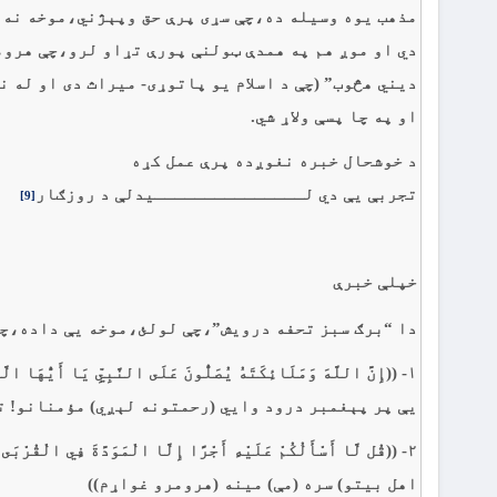
مذهب يوه وسيله ده،چې سړى پرې حق وپېژني،موخه نه 
دي او موږ هم په همدې ټولنې پورې تړاو لرو،چې هروم
ديني هڅوب” (چې د اسلام يو پاتوړی- ميراث دى او له 
او په چا پسې ولاړ شي.
د خوشحال خبره نغوږده پرې عمل کړه
تجربې يې دي لـــــــــــــــيدلې د روزګار
[9]
خپلې خبرې
دا “برګ سبز تحفه درويش”،چې لولئ،موخه يې داده،چې
١- ((إِنَّ اللَّهَ وَمَلَائِكَتَهُ يُصَلُّونَ عَلَى النَّبِيِّ يَا أَيُّهَا الَّذِينَ آمَنُوا صَلُّوا عَلَيْهِ وَسَلِّمُوا تَسْلِيمًا
يې پر پېغمبر درود وايي (رحمتونه لېږي) مؤمنانو! تاس
٢- ((قُل لَّا أَسْأَلُكُمْ عَلَيْهِ أَجْرًا إِلَّا الْمَوَدَّ
اهل بيتو) سره (مې) مينه (هرومرو غواړم))