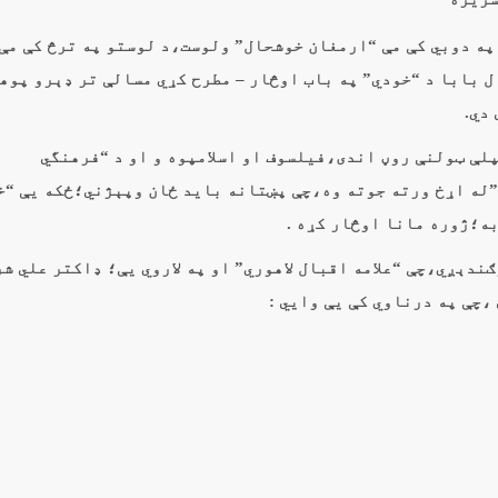
١ کال په دوبي کې مې “ارمغان خوشحال” ولوست،د لوستو په ترڅ کې مې
 بابا د “خودي” په باب اوڅار – مطرح کړي مسالې تر ډېرو پوه
دي.
لې ټولنې روڼ اندی،فيلسوف او اسلامپوه و او د “فرهنگي
له اړخ ورته جوته وه،چې پښتانه بايد ځان وپېژني؛ځکه يې “خ
ه؛ژوره مانا اوڅار کړه .
ندېږي،چې “علامه اقبال لاهوري” او په لاروي یې؛ ډاکتر علي ش
،چې په درناوي کې یې وايي :