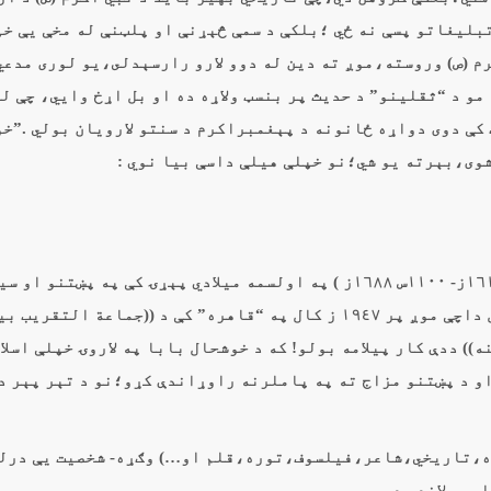
بليغاتو پسې نه ځي ؛بلکې د سمې څېړنې او پلټنې له مخې يې خپ
م (ص) وروسته،موږ ته دين له دوو لارو رارسېدلى،يو لورى مدعي
مو د “ثقلينو” د حديث پر بنسټ ولاړه ده او بل اړخ وايي، چې ل
 کې دوى دواړه ځانونه د پېغمبراکرم د سنتو لارويان بولي .”خ
شوى،بېرته يو شي؛نو خپلې هيلې داسې بيا نوي :
له دې ځايه جوتېږي،چې “خوشحال بابا” په ( ١٠٢٢س ١٦١٢ز- ١١٠٠س ١٦٨٨ز ) په اولسمه ميلادي پېړۍ کې په پښ
(( اسلامي مذاهبو د پيوستون)) مخکښ او بنسټګر و، حال داچې موږ پر ١٩٤٧ ز کال په “قاهره” کې د ((جماعة التقريب
)) ددې کار پيلامه بولو! که د خوشحال بابا په لاروۍ خپلې اسلا
و د پښتنو مزاج ته په پاملرنه راوړاندې کړو؛نو د تېر پېر د
یزه،تاريخي،شاعر،فيلسوف،توره،قلم او…) وګړه- شخصيت يې درل
رو لاندې دي .