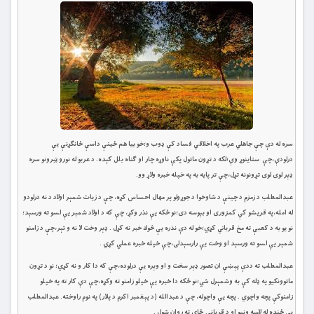
سره له دې چې جاهلي عرب په اخلاقي فساد كې ډوب و؛خو بيا هم ځينې داسې ځانګړنې يې
درلودې،چې ستاينوړ وې؛لكه د تړون ماتول پکې ناوړه چار او ګناه بلل كېده. د عربو له نورو ټبرونو سره
ډېر لوى لوى تړونونه تړل،چې تر پايه به په خپله خبره ولاړ وو.
عبدالمطلب د زمزم د چينې د شاوخوا د جوړولو پر مهال احساس كړه، چې د زيات شمېر اولاد د نه درلودو
له امله،په قريشو كې کمزورى او بېوسه دى؛نو ځكه يې نذر وكړ، چې كه د اولاد شمېر يې لسو ته ورسېد؛
نو يو به د كعبې ته مخ قرباني كړي؛خو له دې نذره يې څوك خبر نه کړل . ډېر وخت لا نه و تېر،چې د زامنو
شمېر يې لسو ته ورسېد او وخت يې رارسېدلى،چې خپله خبره عملي كړي .
عبدالمطلب ته ددې پېښې ان تصور ډېر سخت و او وېره يې درلوده،چې كه دا كار و نه کړي؛ نو د تړون
ماتوونكيو په ډله كې به وشمېرل شي؛نو ځكه دا خبره يې خپلو زامنو ته وكړه،چې دې كار ته په خپلو
زامنوكې پچه واچوي . پچه يې واچوله، چې د عبدالله (د پېغمبر اکرم د پلار) په نوم راوخته. عبدالمطلب
بې ځنډه له لاسه ونيو او د قربانۍ ځاى ته روان شول .