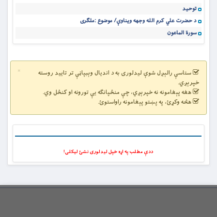
توحید
د حضرت علي کرم الله وجهه ویناوې/ موضوع :ملګری
سورة الماعون
×
ستاسې رالېږل شوې لیدلوری به د اندیال وېبپاڼې تر تایید روسته
خپرېږي.
هغه پېغامونه نه خپرېږي، چې منځپانګه یې تورونه او کنځل وي.
هڅه وکړئ، په پښتو پېغامونه راواستوئ.
ددې مطلب په اړه خپل لیدلوری نشئ لیکلی!