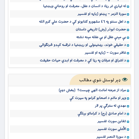
له تیارې تر رڼا؛ د انسان د عقل، معرفت او روحاني ویښتیا
سورة الزمر – پښتو ژباړه او تفسیر
د اهل سنتو په ٤٦ مشهورو کتابونو کې د حضرت علي کرم الله
حضرت ابوذر (رض) تاریخي داستان
بې مېنې عقل او بې عقله مېنه نشته
د حقیقي خوند، رښتینولۍ او ریښتیا د ترلاسه کېدو څرنګوالۍ
غافر سورت – ژباړه او تفسیر
د اشراق او عرفان په رڼا کې د معرفت او ابدي حیات حقیقت
ډېر لوستل شوي مطالب
مراد از عرضه امانت الهی چیست؟ (بخش دوم)
ویر او ماتم د اصحابو کرامو په سيرت کې
مهدي ته سترګې پر لار
د امام صادق (رح) د کراماتو بېلګې
تغابن سورت تفسیر
الأعلى سورت تفسیر
د سورة النصر تفسیر