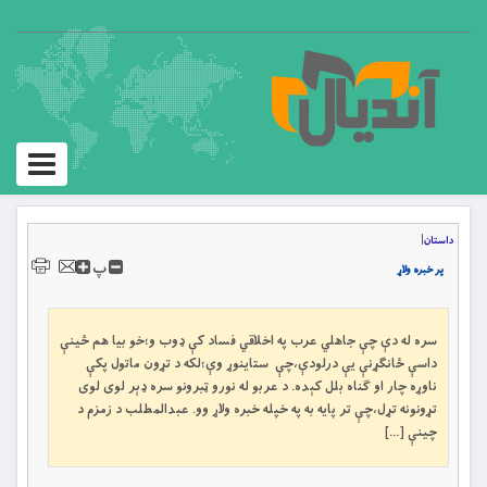
Toggle
igation
داستان
|
پ
پر خبره ولاړ
سره له دې چې جاهلي عرب په اخلاقي فساد كې ډوب و؛خو بيا هم ځينې
داسې ځانګړنې يې درلودې،چې ستاينوړ وې؛لكه د تړون ماتول پکې
ناوړه چار او ګناه بلل كېده. د عربو له نورو ټبرونو سره ډېر لوى لوى
تړونونه تړل،چې تر پايه به په خپله خبره ولاړ وو. عبدالمطلب د زمزم د
چينې […]