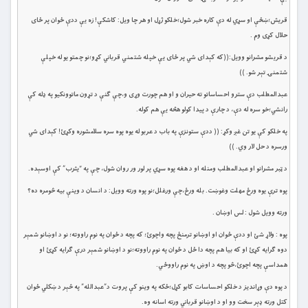
قريش؛ښځې او سړي له دې كاره خبر شول؛خلكو ژړل او هر چا ويل: كاشکې! زه يې ددې ځوان پر ځاى
حلال كړى وم .
د قريشو مشرانو وويل:((كه كېداى شي پر ځاى يې خپله شتمني قرباني كړو؛نو چمتو يو له خپلې
شتمنۍ تېر شو. ))
عبدالمطلب دې سترو احساساتو ته حيران و او هم چورت وړى و،چې ګنې د تړون ماتوونكيو په ډله كې
رانشي؛خو سره له دې، د چارې د پيدا كولو هڅه يې هم كوله.
په خلكو كې يو تن غږ وكړ: (( ددې ستونزې په باب د عربو له يوه پوه سره سلامشوره وكړئ! كېداى شي
ورسره د حل لار وي. ))
د ټبر مشرانو او عبدالمطلب ومنله او د هغه پوه سړي پر لور ور روان شول، چې په “يثرب” كې اوسېده.
پوه ترې يوه ورځ مهلت وغوښت. بله ورځ،چې ورغلل؛نو پوه ورته وويل: د انسان د وينې بيه څومره ده؟
ورته وويل شول : لس اوښان .
پوه : ولاړ شئ او ددې ځوان او اوښانو ترمنځ پچه واچوئ؛ كه پچه د ځوان په نوم راووته؛ نو د اوښانو شمېر
دوه ګرايه كړئ او كه بيا هم پچه دا ځل د ځوان په نوم راووته؛نو د اوښانو شمېر درې ګرايه كړئ او
همداسې پچه اچوئ،څو پچه د اوښ په نوم راووځي.
د پوه دې وړانديز د خلكو احساسات كابو كړل؛ځكه په وينو كې پروت د”عبدالله” په څېر د ښکلي ځوان
كتل ورته ډېر سخت وو او د اوښانو قرباني ورته اسانه وه.