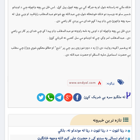
خلك مكې ته راستانه شول او په جرګه كې يې پچه اچول پيل كړل . لس ځل يې پچه واچوله،چې د اوښانو
شمېر سلو ته ورسېد؛نو خلك خوشحاله شول،چې عبدالله بچ شو؛خو عبدالمطلب راپاڅېد او ويې ويل: له
سره پچه واچوئ،چې ډاډ پيدا كړم خداى مې پردې كار راضي دى .
درې ځل يې پچه واچوله او د اوښ په نامه راووته؛نو عبدالمطلب ډاډ پيدا كړ،چې خداى پر كار يې راضي
دى . عبدالمطلب امر وکړ، چې له اوښانو مې سل كعبې ته قرباني كړئ .
له پېغمبر اکرمه روايت دى:(( زه د دوو تنو زوى يم، چې پر “ذبح” او حلالو محكوم شوي وو))،چې مطلب
يې حضرت اسماعيل عليه السلام او حضرت عبدالله دى .
www.andyal.com
ټیګونه:
له ملگرو سره یي شریک کړئ.
تازه ترین خبرونه
د رڼا لټون – د رڼا لټون د رڼا له موندلو نه، بلکې
د امام نسائي په سننو کې د حضرت علي کرم الله وجهه ځانګړن