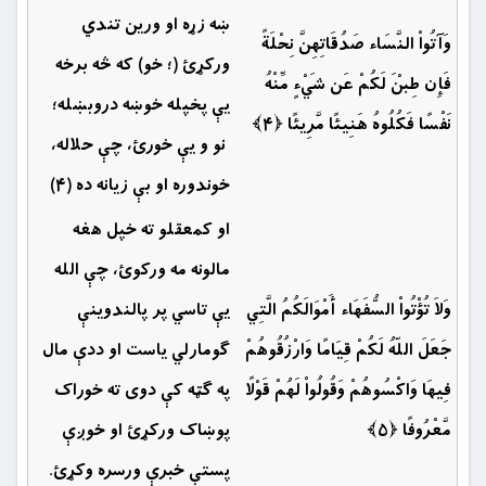
ښه زړه او ورین تندي
وَآتُواْ النَّسَاء صَدُقَاتِهِنَّ نِحْلَةً
وركړئ (؛ خو) كه څه برخه
فَإِن طِبْنَ لَكُمْ عَن شَيْءٍ مِّنْهُ
يې پخپله خوښه دروبښله؛
نَفْسًا فَكُلُوهُ هَنِيئًا مَّرِيئًا ﴿۴﴾
نو و يې خورئ، چې حلاله،
خوندوره او بې زيانه ده (۴)
او کمعقلو ‏ته خپل هغه
مالونه مه ورکوئ، چې الله
وَلاَ تُؤْتُواْ السُّفَهَاء أَمْوَالَكُمُ الَّتِي
یې تاسي پر پالندوینې
جَعَلَ اللّهُ لَكُمْ قِيَامًا وَارْزُقُوهُمْ
ګومارلي یاست او ددې مال
فِيهَا وَاكْسُوهُمْ وَقُولُواْ لَهُمْ قَوْلًا
په ګټه کې دوی ته خوراک
مَّعْرُوفًا ﴿۵﴾
پوښاک ورکړئ او خوږې
پستې خبرې ورسره وكړئ.