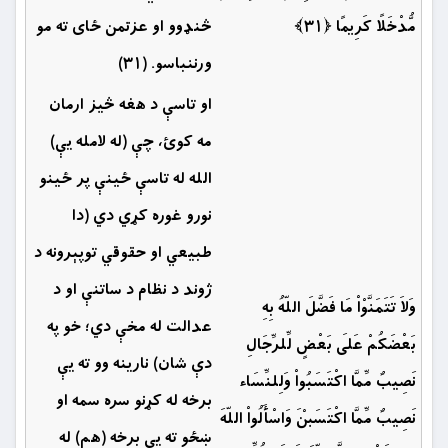
مُّدْخَلًا كَرِيمًا ﴿۳۱﴾
څنډوو او عزتمن ځای ته مو
ورننباسو. (۳۱)
او تاسې د هغه څيز ارمان
مه کوئ، چې (له لامله يې)
الله له تاسې ځينې پر ځينو
نورو غوره كړي دي (دا
طبيعي او حقوقي توپېرونه د
ژوند د نظام د ساتنې او د
وَلاَ تَتَمَنَّوْاْ مَا فَضَّلَ اللّهُ بِهِ
عدالت له مخې دي؛ خو په
بَعْضَكُمْ عَلَى بَعْضٍ لِّلرِّجَالِ
دې شان) نارينه وو ته یې
نَصِيبٌ مِّمَّا اكْتَسَبُواْ وَلِلنِّسَاء
برخه له كړنو سره سمه او
نَصِيبٌ مِّمَّا اكْتَسَبْنَ وَاسْأَلُواْ اللّهَ
ښځو ته یې برخه (هم) له