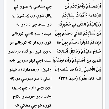
أَرْضَعْنَكُمْ وَأَخَوَاتُكُم مِّنَ
چې ستاسې په غېږو كې
الرَّضَاعَةِ وَأُمَّهَاتُ نِسَآئِكُمْ
پالل شوې وي (پرکټۍ). په
وَرَبَائِبُكُمُ اللاَّتِي فِي حُجُورِكُم
دې شرط چې د دوی له
مِّن نِّسَآئِكُمُ اللاَّتِي دَخَلْتُم بِهِنَّ
مېندو سره تاسې کوروالی
فَإِن لَّمْ تَكُونُواْ دَخَلْتُم بِهِنَّ فَلاَ
کړی وي؛ نو که کوروالی مو
جُنَاحَ عَلَيْكُمْ وَحَلاَئِلُ أَبْنَائِكُمُ
نه وي کړی، نو ګناه درباندې
الَّذِينَ مِنْ أَصْلاَبِكُمْ وَأَن تَجْمَعُواْ
نشته (چې لوڼو سره یې واده
بَيْنَ الأُخْتَيْنِ إَلاَّ مَا قَدْ سَلَفَ إِنَّ
وکړئ) او (همداراز) د خپلو
اللّهَ كَانَ غَفُورًا رَّحِيمًا ﴿۲۳﴾
اصلي زامنو مېرمنې مو، (نه
زوى ويلي) او داچې پر يوه
وخت دوې خويندې نکاح
كړئ؛ خو چې مخكې څه