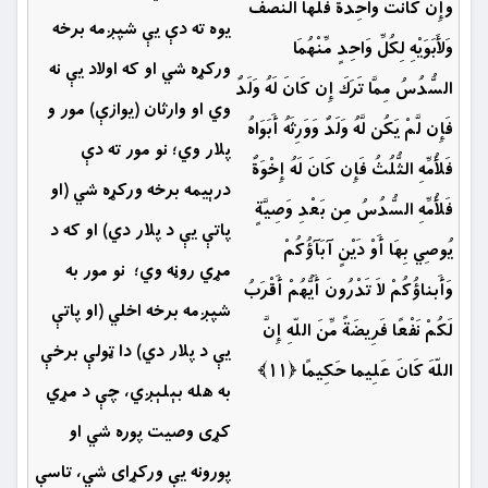
وَإِن كَانَتْ وَاحِدَةً فَلَهَا النِّصْفُ
يوه ته دې یې شپږمه برخه
وَلأَبَوَيْهِ لِكُلِّ وَاحِدٍ مِّنْهُمَا
وركړه شي او كه ‏اولاد یې نه
السُّدُسُ مِمَّا تَرَكَ إِن كَانَ لَهُ وَلَدٌ
وي او وارثان (يوازې) مور و
فَإِن لَّمْ يَكُن لَّهُ وَلَدٌ وَوَرِثَهُ أَبَوَاهُ
پلار وي؛ نو مور ته دې
فَلأُمِّهِ الثُّلُثُ فَإِن كَانَ لَهُ إِخْوَةٌ
درېيمه برخه وركړه شي (او
فَلأُمِّهِ السُّدُسُ مِن بَعْدِ وَصِيَّةٍ
پاتې يې د پلار دي) او كه د
يُوصِي بِهَا أَوْ دَيْنٍ آبَآؤُكُمْ
مړي روڼه وي؛ نو مور به
وَأَبناؤُكُمْ لاَ تَدْرُونَ أَيُّهُمْ أَقْرَبُ
شپږمه برخه اخلي (او پاتې
لَكُمْ نَفْعًا فَرِيضَةً مِّنَ اللّهِ إِنَّ
يې د پلار دي) دا ټولې برخې
اللّهَ كَانَ عَلِيما حَكِيمًا ﴿۱۱﴾
به هله بېلېږي، چې د مړي
كړى وصيت پوره شي او
پورونه يې وركړاى شي، تاسې