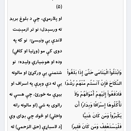
(۵)
او پلارمړي، چې د بلوغ بريد
ته ورسېدل؛ نو تر ازمېښت
لاندې يې ونيسئ؛ نو كه په
دوی كې مو (وړتيا او کافي)
وده او هوښیاري وليده؛ نو
وَابْتَلُواْ الْيَتَامَى حَتَّىَ إِذَا بَلَغُواْ
شتمني يې وركړئ او مالونه
النِّكَاحَ فَإِنْ آنَسْتُم مِّنْهُمْ رُشْدًا
يې له دې وېرې په اسراف او
فَادْفَعُواْ إِلَيْهِمْ أَمْوَالَهُمْ وَلاَ
بيړې مه خورئ، چې هسې نه
تَأْكُلُوهَا إِسْرَافًا وَبِدَارًا أَن
رالوی به شي (او مالونه رانه
يَكْبَرُواْ وَمَن كَانَ غَنِيًّا
واخلي) او څوك چې بډاى وي
فَلْيَسْتَعْفِفْ وَمَن كَانَ فَقِيرًا
[د لاسباړې (حق الزحمې) له