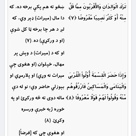
تَرَكَ الْوَالِدَانِ وَالأَقْرَبُونَ مِمَّا قَلَّ
ښځو ته هم پكې برخه ده، كه
مِنْهُ أَوْ كَثُرَ نَصِيبًا مَّفْرُوضًا ﴿۷﴾
دا مال (میراث) ډېر وي، که
لږ د هر چا برخه ټا كل شوې
(او د وركړې) ده. (۷)
او كه د (میراث) د وېش پر
مهال، خپلوان (او هغوى چې
وَإِذَا حَضَرَ الْقِسْمَةَ أُوْلُواْ الْقُرْبَى
ميراث نه وړي) او پلارمړي او
وَالْيَتَامَى وَالْمَسَاكِينُ فَارْزُقُوهُم
بېوزلي حاضر وي؛ نو له دې
مِّنْهُ وَقُولُواْ لَهُمْ قَوْلًا مَّعْرُوفًا ﴿۸﴾
ماله دوی ته څه وركړئ او په
خوږه ژبه خبرې ورسره
وكړئ. (۸)
او هغوى چې كه [فرضاً]