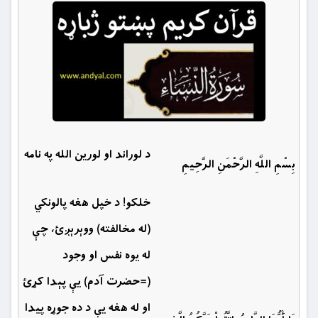
د لوراند او لورین الله په نامه
بِسْمِ اللَّهِ الرَّحْمَنِ الرَّحِيمِ
خلكو! د خپل هغه پالونكي
(له مخالفته) ووېرېږئ، چې
له يوه نفس او وجود
(=حضرت آدم) یې پېدا كړئ
او له هغه یې د ده جوړه پيدا