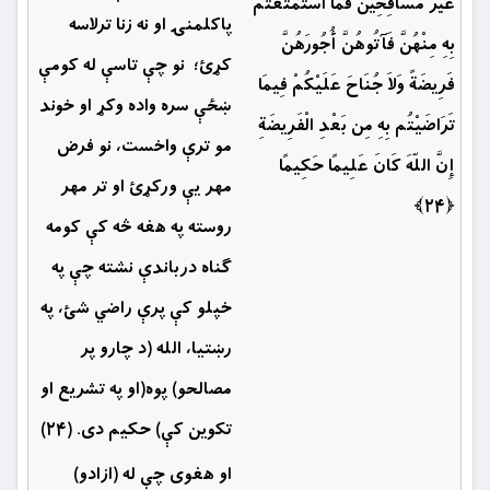
غَيْرَ مُسَافِحِينَ فَمَا اسْتَمْتَعْتُم
پاکلمنۍ او نه زنا ترلاسه
بِهِ مِنْهُنَّ فَآتُوهُنَّ أُجُورَهُنَّ
کړئ؛ نو چې تاسې له کومې
فَرِيضَةً وَلاَ جُنَاحَ عَلَيْكُمْ فِيمَا
ښځې سره واده وکړ او خوند
تَرَاضَيْتُم بِهِ مِن بَعْدِ الْفَرِيضَةِ
مو ترې واخست، نو فرض
إِنَّ اللّهَ كَانَ عَلِيمًا حَكِيمًا
مهر یې ورکړئ او تر مهر
﴿۲۴﴾
روسته په هغه څه کې کومه
ګناه درباندې نشته چې په
خپلو کې پرې راضي شئ، په
رښتیا، الله (د چارو پر
مصالحو) پوه(او په تشریع او
تکوین کې) حکیم دی. (۲۴)
او هغوى چې له (ازادو)