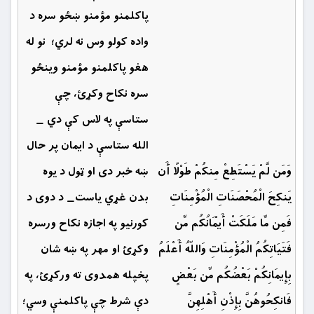
پاكلمنو مؤمنو ښځو سره د
واده كولو وس نه لري؛ نو له
هغو پاكلمنو مؤمنو وينځو
سره نكاح وكړئ، چې
ستاسې په لاس كې دي _
الله ستاسې د ايمان پر حال
وَمَن لَّمْ يَسْتَطِعْ مِنكُمْ طَوْلًا أَن
ښه خبر دى او ټول د يوه
يَنكِحَ الْمُحْصَنَاتِ الْمُؤْمِنَاتِ
بدن غړي ياست_ د دوی د
فَمِن مِّا مَلَكَتْ أَيْمَانُكُم مِّن
كورنيو په اجازه نكاح ورسره
فَتَيَاتِكُمُ الْمُؤْمِنَاتِ وَاللّهُ أَعْلَمُ
وكړئ او مهر په ښه شان
بِإِيمَانِكُمْ بَعْضُكُم مِّن بَعْضٍ
پخپله همدوى ته وركړئ، په
فَانكِحُوهُنَّ بِإِذْنِ أَهْلِهِنَّ
دې شرط چې پاكلمنې وسي؛