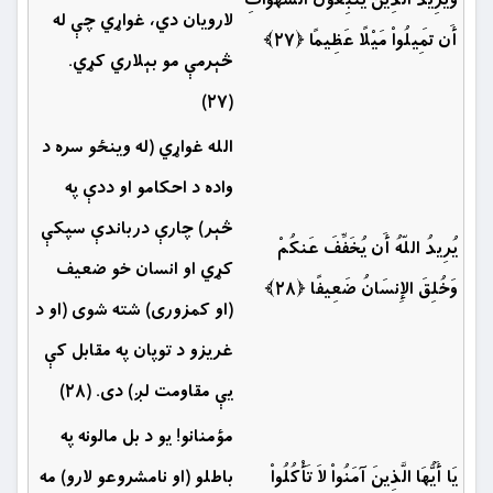
وَيُرِيدُ الَّذِينَ يَتَّبِعُونَ الشَّهَوَاتِ
لارویان دي، غواړي چې له
أَن تَمِيلُواْ مَيْلًا عَظِيمًا ﴿۲۷﴾
څېرمې مو بېلاري کړي‏.
(۲۷)
الله غواړي (له وينځو سره د
واده د احكامو او ددې په
څېر) چارې درباندې سپكې
يُرِيدُ اللّهُ أَن يُخَفِّفَ عَنكُمْ
كړي او انسان خو ضعيف
وَخُلِقَ الإِنسَانُ ضَعِيفًا ﴿۲۸﴾
(او كمزورى) شته شوى (او د
غريزو د توپان په مقابل کې
يې مقاومت لږ) دى. (۲۸)
مؤمنانو! يو د بل مالونه په
يَا أَيُّهَا الَّذِينَ آمَنُواْ لاَ تَأْكُلُواْ
باطلو (او نامشروعو لارو) مه