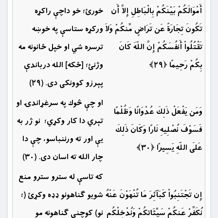
أَمْوَالَكُمْ بَيْنَكُمْ بِالْبَاطِلِ إِلاَّ أَن
خورئ؛ خو داچې راكړه
تَكُونَ تِجَارَةً عَن تَرَاضٍ مِّنكُمْ وَلاَ
وركړه ستاسې په خوښه
تَقْتُلُواْ أَنفُسَكُمْ إِنَّ اللّهَ كَانَ
ترسره شي او خپل ځانونه مه
بِكُمْ رَحِيمًا ﴿۲۹﴾
وژنئ؛ [ځکه] الله درباندې
پېرزو کوونکى دى. (۲۹)
او چې څوك په سرغړاندۍ او
وَمَن يَفْعَلْ ذَلِكَ عُدْوَانًا وَظُلْمًا
تېري دا كار وكړي؛ نو ژر به
فَسَوْفَ نُصْلِيهِ نَارًا وَكَانَ ذَلِكَ
يې اور ته ورننباسو، چې دا
عَلَى اللّهِ يَسِيرًا ﴿۳۰﴾
چار الله ته اسان دى. (۳۰)
که تاسې له سترو سترو منع
إِن تَجْتَنِبُواْ كَبَآئِرَ مَا تُنْهَوْنَ عَنْهُ
شویو ګناهونو ډډه وکړئ (؛
نُكَفِّرْ عَنكُمْ سَيِّئَاتِكُمْ وَنُدْخِلْكُم
نو) کوچني ګناهونه مو