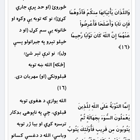
ځوروئ (او حد پرې جاري
وَاللَّذَانَ يَأْتِيَانِهَا مِنكُمْ فَآذُوهُمَا
كړئ)؛ نو كه توبه يې وکړه او
فَإِن تَابَا وَأَصْلَحَا فَأَعْرِضُواْ
ځانونه يې سم كړل (او د
عَنْهُمَا إِنَّ اللّهَ كَانَ تَوَّابًا رَّحِيمًا
خپلو تېرو په جبرانولو پسې
﴿۱۶﴾
ول)؛ نو ترې تېر شئ؛
[ځكه] الله ښه توبه
قبلوونكى (او) مهربان دى.
(۱۶)
الله يوازې د هغوی توبه
إِنَّمَا التَّوْبَةُ عَلَى اللّهِ لِلَّذِينَ
قبلوي، چې په ناپوهۍ بدكار
يَعْمَلُونَ السُّوَءَ بِجَهَالَةٍ ثُمَّ
ترسره كړي او بيا ژر توبه
يَتُوبُونَ مِن قَرِيبٍ فَأُوْلَئِكَ يَتُوبُ
وباسي؛ الله د دغسې كسانو