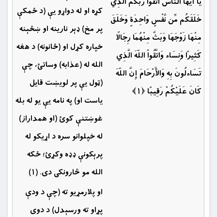
يَا أَيُّهَا النَّاسُ اتَّقُواْ رَبَّكُمُ الَّذِي
کړه او له دواړو يې (د ځمكې
خَلَقَكُم مِّن نَّفْسٍ وَاحِدَةٍ وَخَلَقَ
پر مخ) ډېر نارينه او ښځېنه
مِنْهَا زَوْجَهَا وَبَثَّ مِنْهُمَا رِجَالًا
خپاره كړل او (ځانونه) د هغه
كَثِيرًا وَنِسَاء وَاتَّقُواْ اللّهَ الَّذِي
الله له (عذابه) وساتئ، چې
تَسَاءلُونَ بِهِ وَالأَرْحَامَ إِنَّ اللّهَ
(ټول يې پر لويښت قايل
كَانَ عَلَيْكُمْ رَقِيبًا ﴿۱﴾
ياست او) په نامه يې يو له بله
غوښتنې کوئ (او همداراز)
له خپلوانو سره د اړيكو له
پرېکونې ډډه وكړئ؛ ځكه
الله مو څارونكى دى. (۱)
او پلارمړيو ته (چې د ودې
پړاو ته ورسېدل‏) د دوی