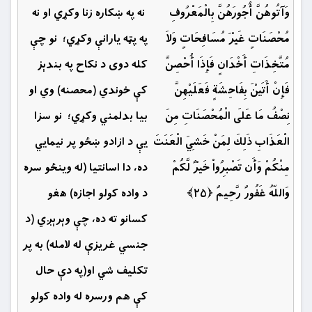
وَآتُوهُنَّ أُجُورَهُنَّ بِالْمَعْرُوفِ
نه په ښكاره زنا وكړي او نه
مُحْصَنَاتٍ غَيْرَ مُسَافِحَاتٍ وَلاَ
په پټه يارانې وكړي؛ نو چې
مُتَّخِذَاتِ أَخْدَانٍ فَإِذَا أُحْصِنَّ
كله دوى د نكاح په بندېز
فَإِنْ أَتَيْنَ بِفَاحِشَةٍ فَعَلَيْهِنَّ
كې خوندي (محصنه) وي او
نِصْفُ مَا عَلَى الْمُحْصَنَاتِ مِنَ
بيا بدلمني وكړي؛ نو سزا
الْعَذَابِ ذَلِكَ لِمَنْ خَشِيَ الْعَنَتَ
يې د ازادو ښځو پر نيمايي
مِنْكُمْ وَأَن تَصْبِرُواْ خَيْرٌ لَّكُمْ
ده، دا اسانتيا (له وينځو سره
وَاللّهُ غَفُورٌ رَّحِيمٌ ﴿۲۵﴾
د واده كولو اجازه) هغو
كسانو ته ده، چې وېرېږي (د
جنسي غريزې له لامله) به پر
تكليف شي او(په دې حال
کې هم ورسره له واده كولو