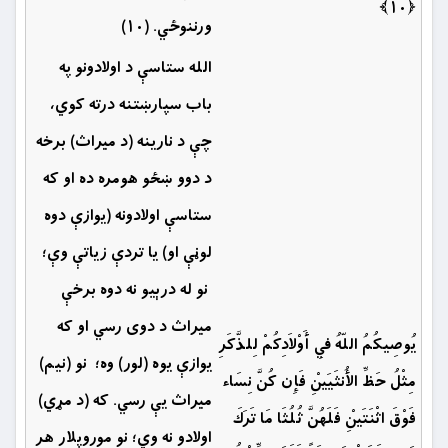
﴿۱۰﴾
ورننوځي. (۱۰)
الله ستاسې د اولادونو په
باب سپارښتنه درته كوي،
چې د نارينه (د ميراث) برخه
د دوو ښځو هومره ده او كه
ستاسې اولادونه (يوازې دوه
لوڼې او) يا تردې زياتې وې؛
نو له درېيو نه دوه برخې
ميراث د دوی رسي او كه
يُوصِيكُمُ اللّهُ فِي أَوْلاَدِكُمْ لِلذَّكَرِ
يوازې يوه (لور) وه؛ نو (نيم)
مِثْلُ حَظِّ الأُنثَيَيْنِ فَإِن كُنَّ نِسَاء
ميراث يې رسي. كه (د مړي)
فَوْقَ اثْنَتَيْنِ فَلَهُنَّ ثُلُثَا مَا تَرَكَ
اولادو نه وي؛ نو موروپلار هر