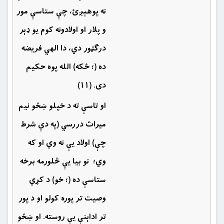
نه پوهېږئ، چې ستاسې مور
و پلار او اولادونه كوم يو ډېر
درګټور دي، دا الهي فريضه
ده (؛ ځکه) الله پوه حكيم
دى. (۱۱)
او تاسې ته د خپلو ښځو نيم
ميراث دررسي (په دې شرط
چې) اولاد يې نه وي او كه
وي؛ نو بيا یې څلورمه برخه
ستاسې ده (؛ خو) د كړي
وصيت تر پوره كولو او د پور
تر اداېنې یې روسته. او ښځو