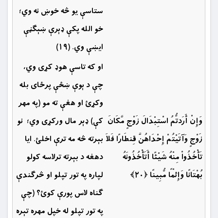
ستاسې يو څه خوښ نه وي؛
خو الله پكې ډېرې ښېګڼې
ايښې وي. (۱۹)
او كه تاسې هوډ كړى وي،
چې د ېوې ښځې پرځاى بله
وكړئ او هغې ته مو (په مهر
وَإِنْ أَرَدتُّمُ اسْتِبْدَالَ زَوْجٍ مَّكَانَ
كې) ډېر مال وركړى وي؛ نو
زَوْجٍ وَآتَيْتُمْ إِحْدَاهُنَّ قِنطَارًا فَلاَ
بېرته څه مه ترې اخلئ. ايا
تَأْخُذُواْ مِنْهُ شَيْئًا أَتَأْخُذُونَهُ
دهغه د بېرته ترلاسه کولو
بُهْتَانًا وَإِثْمًا مُّبِينًا ﴿۲۰﴾
لپاره په تور تپلو او څرګندې
ګناه لاس پورې کوئ؟ (چې
په تور تپلو له خپل مهره تېره