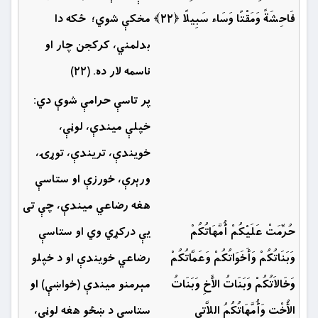
فَاحِشَةً وَمَقْتًا وَسَاء سَبِيلًا ﴿۲۲﴾
مخكې شوي؛ ځكه دا
بدلمني، کرکجن چار او
ناسمه لار ده. (۲۲)
پر تاسې حرامې شوې دي:
خپلې ميندې، لوڼې،
خويندې، تريندې، توړۍ،
ورېرې، خورزې او ستاسې
هغه رضاعي ميندې، چې تی
حُرِّمَتْ عَلَيْكُمْ أُمَّهَاتُكُمْ
يې دركړي وي او ستاسې
وَبَنَاتُكُمْ وَأَخَوَاتُكُمْ وَعَمَّاتُكُمْ
رضاعي خويندې او د خپلو
وَخَالاَتُكُمْ وَبَنَاتُ الأَخِ وَبَنَاتُ
مېرمنو ميندې (خواښې) ‏او
الأُخْتِ وَأُمَّهَاتُكُمُ اللاَّتِي
ستاسې د ښځو هغه لوڼې،