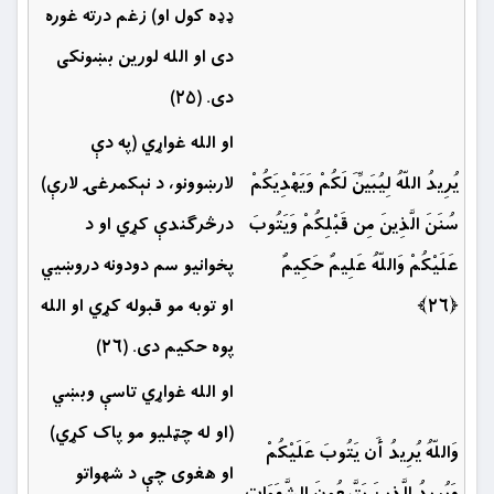
ډډه کول او) زغم درته غوره
دی او الله لورین بښونکى
دى. (۲۵)
او الله غواړي (په دې
يُرِيدُ اللّهُ لِيُبَيِّنَ لَكُمْ وَيَهْدِيَكُمْ
لارښوونو، د نېكمرغۍ لارې)
سُنَنَ الَّذِينَ مِن قَبْلِكُمْ وَيَتُوبَ
درڅرګندې كړي او د
عَلَيْكُمْ وَاللّهُ عَلِيمٌ حَكِيمٌ
پخوانيو سم دودونه دروښيي
﴿۲۶﴾
او توبه مو قبوله كړي او الله
پوه حكيم دى. (۲۶)
او الله غواړي تاسې وبښي
(او له چټلیو مو پاک کړي)
وَاللّهُ يُرِيدُ أَن يَتُوبَ عَلَيْكُمْ
او هغوی چې د شهواتو