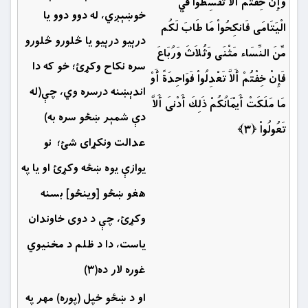
وَإِنْ خِفْتُمْ أَلاَّ تُقْسِطُواْ فِي
خوښېږي، له دوو دوو يا
الْيَتَامَى فَانكِحُواْ مَا طَابَ لَكُم
درېيو درېیو يا څلورو څلورو
مِّنَ النِّسَاء مَثْنَى وَثُلاَثَ وَرُبَاعَ
سره نكاح وكړئ؛ خو كه دا
فَإِنْ خِفْتُمْ أَلاَّ تَعْدِلُواْ فَوَاحِدَةً أَوْ
اندېښنه درسره وي، چې(له
مَا مَلَكَتْ أَيْمَانُكُمْ ذَلِكَ أَدْنَى أَلاَّ
دې شمېر ښځو سره به)
تَعُولُواْ ﴿۳﴾
عدالت ونکړاى شئ؛ نو
يوازې يوه ښځه وكړئ او يا په
هغو ښځو [وينځو] بسنه
وکړئ، چې د دوی خاوندان
ياست، دا د ظلم د مخنيوي
غوره لار ده(۳)
او د ښځو خپل (پوره) مهر په