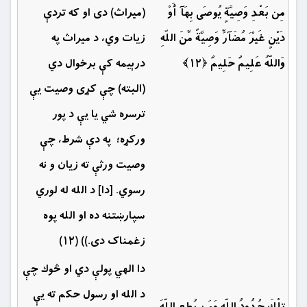
مِن بَعْدِ وَصِيَّةٍ يُوصَى بِهَآ أَوْ
(ميراث) دى او كه تردې
دَيْنٍ غَيْرَ مُضَآرٍّ وَصِيَّةً مِّنَ اللّهِ
زيات وي، د ميراث په
وَاللّهُ عَلِيمٌ حَلِيمٌ ﴿۱۲﴾
درېيمه كې برخوال دي
(البته) چې كړى وصيت يې
ترسره شي يا یې د پور
ورکړه؛ ‏ په دې شرط، چې
وصیت ورثې ته زیان و نه
رسوي. [دا] د الله له لوري
سپارښتنه ده او الله پوه
زغمناک دى.)) (۱۲)
دا الهي پولې دي او څوك چې
د الله او رسول حکم ته یې