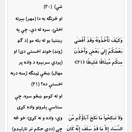
شي) (۲۰)
او څرنګه به دا (مهر) بېرته
اخلئ، سره له دې، چې په
وَكَيْفَ تَأْخُذُونَهُ وَقَدْ أَفْضَى
رښتیا يو له بله مو (د گډ
بَعْضُكُمْ إِلَى بَعْضٍ وَأَخَذْنَ
ژوند) خوند اخستى دى! او
مِنكُم مِّيثَاقًا غَلِيظًا ﴿۲۱﴾
(پردې سربېره د واده پر
مهال) ښځې ‏ټينګه ژمنه درنه
اخستې ده؟ (۲۱)
او له كومو ښځو سره، چې
ستاسې پلرونو واده كړى
وَلاَ تَنكِحُواْ مَا نَكَحَ آبَاؤُكُم مِّنَ
وي؛ واده و نه کړئ؛ خو څه
النِّسَاء إِلاَّ مَا قَدْ سَلَفَ إِنَّهُ كَانَ
چې (ددې حكم تر نازلېدو)