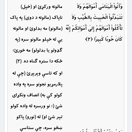
وَآتُواْ الْيَتَامَى أَمْوَالَهُمْ وَلاَ
مالونه وركړئ او (خپل)
تَتَبَدَّلُواْ الْخَبِيثَ بِالطَّيِّبِ وَلاَ
ناپاک (مالونه د دوى) په پاک
تَأْكُلُواْ أَمْوَالَهُمْ إِلَى أَمْوَالِكُمْ إِنَّهُ
(مالونو) مه بدلوئ او مالونه
كَانَ حُوبًا كَبِيرًا ﴿۲﴾
یې له خپلو مالونو سره (په
ګډولو يا بدلولو) مه خورئ؛
ځكه دا ستره ګناه ده. (۲)
او كه تاسې وېرېږئ (چې له
پلارمړیو نجونو سره په واده
كولو كې به) انصاف ونکړاى
شئ (؛ نو ورسره له واده كولو
تېر شئ او) له (نورو) پاكو
ښځو سره، چې ستاسې