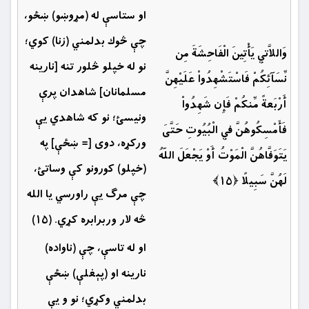
او ستاسې له (مړوښو) ښځو،
چې څوك بدلمني (زنا) کوي؛
وَاللاَّتِي يَأْتِينَ الْفَاحِشَةَ مِن
نو له خپلو څلور تنه [نارینه
نِّسَآئِكُمْ فَاسْتَشْهِدُواْ عَلَيْهِنَّ
مسلمانان] شاهدان پرې
أَرْبَعةً مِّنكُمْ فَإِن شَهِدُواْ
ونيسئ؛ نو كه شاهدي يې
فَأَمْسِكُوهُنَّ فِي الْبُيُوتِ حَتَّىَ
ورکړه، دوى [= ښځې] په
يَتَوَفَّاهُنَّ الْمَوْتُ أَوْ يَجْعَلَ اللّهُ
(خپلو) كورونو كې وساتئ،
لَهُنَّ سَبِيلًا ﴿۱۵﴾
چې مرګ يې راورسي يا الله
څه لار وربرابره كړي. (۱۵)
او له تاسې، چې (ناواده)
نارينه او (پېغلې) ښځې
بدلمني وكړي؛ نو و یې