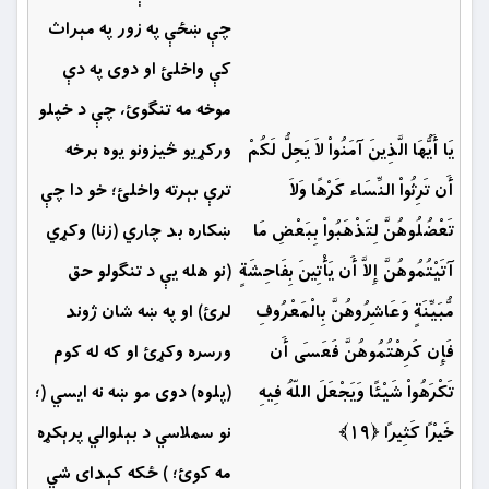
چې ښځې په زور په مېراث
کې واخلئ او دوی په دې
موخه مه تنګوئ، چې د خپلو
يَا أَيُّهَا الَّذِينَ آمَنُواْ لاَ يَحِلُّ لَكُمْ
ورکړیو څیزونو یوه برخه
أَن تَرِثُواْ النِّسَاء كَرْهًا وَلاَ
ترې بېرته واخلئ؛ خو دا چې
تَعْضُلُوهُنَّ لِتَذْهَبُواْ بِبَعْضِ مَا
ښكاره بد چاري (زنا) وكړي
آتَيْتُمُوهُنَّ إِلاَّ أَن يَأْتِينَ بِفَاحِشَةٍ
(نو هله یې د تنګولو حق
مُّبَيِّنَةٍ وَعَاشِرُوهُنَّ بِالْمَعْرُوفِ
لرئ) او په ښه شان ‏ژوند
فَإِن كَرِهْتُمُوهُنَّ فَعَسَى أَن
ورسره وكړئ او كه له كوم
تَكْرَهُواْ شَيْئًا وَيَجْعَلَ اللّهُ فِيهِ
(پلوه) دوی مو ښه نه ‏ايسي (؛
خَيْرًا كَثِيرًا ﴿۱۹﴾
نو سملاسي د بېلوالي پرېکړه
مه کوئ؛ ) ځكه كېداى شي