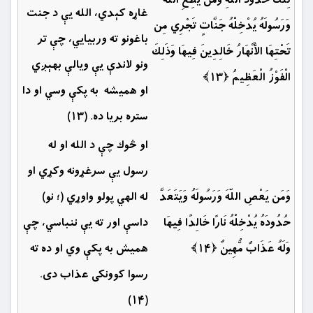
تِلْكَ حُدُودُ اللّهِ وَمَن يُطِعِ اللّهَ
غاړه کېدي، الله يې د جنت
وَرَسُولَهُ يُدْخِلْهُ جَنَّاتٍ تَجْرِي مِن
باغونو ته وربیايي، چې تر
تَحْتِهَا الأَنْهَارُ خَالِدِينَ فِيهَا وَذَلِكَ
ونو لاندې يې ويالې بهېږي
الْفَوْزُ الْعَظِيمُ ﴿۱۳﴾
او همیشه ‏ به پكې وسي او دا
ستره بريا ده. (۱۳)
او څوك چې د الله او له
رسول یې سرغړونه وکړي ‏او
وَمَن يَعْصِ اللّهَ وَرَسُولَهُ وَيَتَعَدَّ
له الهي ‏پولو واوړي (؛ نو)
حُدُودَهُ يُدْخِلْهُ نَارًا خَالِدًا فِيهَا
داسې اور ته يې ننباسي، چې
وَلَهُ عَذَابٌ مُّهِينٌ ﴿۱۴﴾
همیش ‏به پكې وي او ده ته
رسوا كوونكى عذاب دى.
(۱۴)