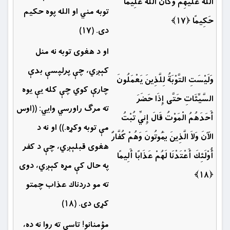
اللّهُ عَلَيْهِمْ وَكَانَ اللّهُ عَلِيمًا
توبه مني او الله پوه حكيم
حَكِيمًا ﴿۱۷﴾
دى. (۱۷)
او د هغوی توبه نه منل
كېږي، چې پرلپسې بدې
وَلَيْسَتِ التَّوْبَةُ لِلَّذِينَ يَعْمَلُونَ
چارې كوي چې کله یې یوه
السَّيِّئَاتِ حَتَّى إِذَا حَضَرَ
ته ‏مرګ راورسي وايي: ((اوس
أَحَدَهُمُ الْمَوْتُ قَالَ إِنِّي تُبْتُ
مې توبه وكړه.)) او نه د
الآنَ وَلاَ الَّذِينَ يَمُوتُونَ وَهُمْ كُفَّارٌ
هغوى قبلېږي، چې د كفر
أُوْلَئِكَ أَعْتَدْنَا لَهُمْ عَذَابًا أَلِيمًا
په حال كې مړه كېږي، دوى
﴿۱۸﴾
ته مو دردناك عذاب چمتو
كړى دى. (۱۸)
مؤمنانو! تاسې ‏ته روا نه ده،