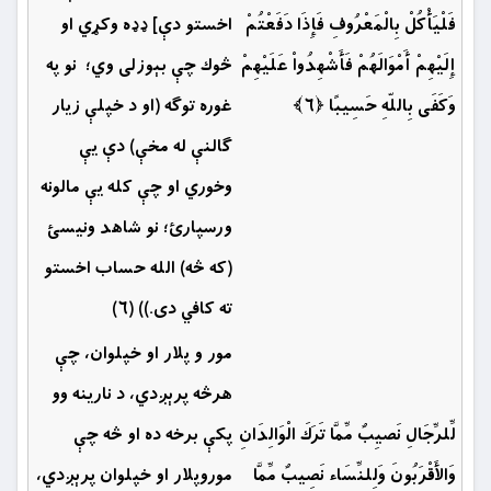
فَلْيَأْكُلْ بِالْمَعْرُوفِ فَإِذَا دَفَعْتُمْ
اخستو دې] ډډه وكړي او
إِلَيْهِمْ أَمْوَالَهُمْ فَأَشْهِدُواْ عَلَيْهِمْ
څوك چې بېوزلى وي؛ نو په
وَكَفَى بِاللّهِ حَسِيبًا ﴿۶﴾
غوره توګه (او د خپلې زيار
ګالنې له مخې) دې يې
وخوري او چې کله يې مالونه
ورسپارئ؛ نو شاهد ونيسئ
(كه څه) الله حساب اخستو
ته كافي دى.)) (۶)
مور و پلار او خپلوان، چې
هرڅه پرېږدي، د نارينه وو
لِّلرِّجَالِ نَصيِبٌ مِّمَّا تَرَكَ الْوَالِدَانِ
پكې برخه ده او څه چې
وَالأَقْرَبُونَ وَلِلنِّسَاء نَصِيبٌ مِّمَّا
موروپلار او خپلوان پرېږدي،