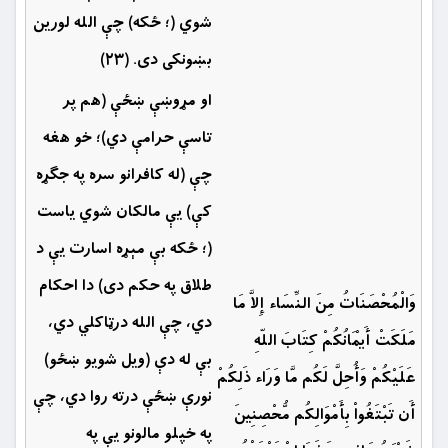
شوي (؛ ځکه) چې الله لورین
بښونكى دى. (۲۳)
او مړوښې ښځې (هم پر
تاسې حرامې دي)؛ خو هغه
چې (له کافرانو سره په جګړه
كې) یې مالکان شوي یاست
(؛ ځكه بې مېړه اسارت يې د
طلاق په حكم دى) دا احكام
وَالْمُحْصَنَاتُ مِنَ النِّسَاء إِلاَّ مَا
دي، چې الله درټاكلي دي،
مَلَكَتْ أَيْمَانُكُمْ كِتَابَ اللّهِ
بې له دې (ويل شويو ښځو)
عَلَيْكُمْ وَأُحِلَّ لَكُم مَّا وَرَاء ذَلِكُمْ
نورې ښځې درته روا دي، چې
أَن تَبْتَغُواْ بِأَمْوَالِكُم مُّحْصِنِينَ
په خپلو مالونو یې په