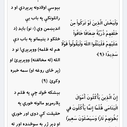
بېوسې اولادونه پرېږدي او د
راتلونكې په باب يې
وَلْيَخْشَ الَّذِينَ لَوْ تَرَكُواْ مِنْ
اندېښمن وي (؛ نو) بايد (د
خَلْفِهِمْ ذُرِّيَّةً ضِعَافًا خَافُواْ
خلكو د يتيمانو په باب دې
عَلَيْهِمْ فَلْيَتَّقُوا اللّهَ وَلْيَقُولُواْ قَوْلًا
هم له ظلمه) ووېرېږي! نو د
سَدِيدًا ﴿۹﴾
الله (له مخالفته) ووېرېږئ او
(پر ځاى روغه او) سمه خبره
وكړئ. (۹)
بېشکه څوك چې په ظلم د
إِنَّ الَّذِينَ يَأْكُلُونَ أَمْوَالَ
پلارمړیو مالونه خوري په
الْيَتَامَى ظُلْمًا إِنَّمَا يَأْكُلُونَ فِي
حقيقت كې دوی ‏اور خوري
بُطُونِهِمْ نَارًا وَسَيَصْلَوْنَ سَعِيرًا
او ډېر ژر به سوځنده اور ته