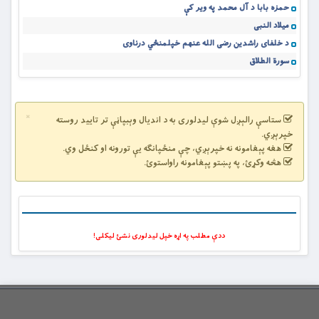
حمزه بابا د آل محمد په ویر کې
میلاد النبی
د خلفای راشدین رضی الله عنهم خپلمنځي درناوی
سورة الطلاق
×
ستاسې رالېږل شوې لیدلوری به د اندیال وېبپاڼې تر تایید روسته
خپرېږي.
هغه پېغامونه نه خپرېږي، چې منځپانګه یې تورونه او کنځل وي.
هڅه وکړئ، په پښتو پېغامونه راواستوئ.
ددې مطلب په اړه خپل لیدلوری نشئ لیکلی!