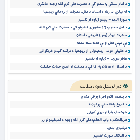
د امام نسائي په سننو کې د حضرت علي کرم الله وجهه ځانګړن
له تیارې تر رڼا؛ د انسان د عقل، معرفت او روحاني ویښتیا
سورة الزمر – پښتو ژباړه او تفسیر
د اهل سنتو په ٤٦ مشهورو کتابونو کې د حضرت علي کرم الله
حضرت ابوذر (رض) تاریخي داستان
بې مېنې عقل او بې عقله مېنه نشته
د حقیقي خوند، رښتینولۍ او ریښتیا د ترلاسه کېدو څرنګوالۍ
غافر سورت – ژباړه او تفسیر
د اشراق او عرفان په رڼا کې د معرفت او ابدي حیات حقیقت
ډېر لوستل شوي مطالب
د پېغمبر اکرم (ص) پوځي مشري
د تاریخ په فلسفې پوهېدنه
خوشحال بابا او نبوي کورنۍ
غررالحکم د باب العلم؛ علي کرم الله وجهه د لنډغونډلو زر
ټولنیزې بدۍ
د التکاثر سورت تفسیر