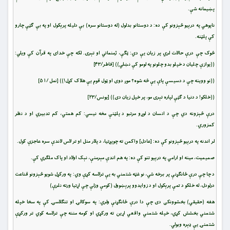
پښیمانه شې.
ناپوهي په درېیو څېزونو کې ده: د دوستانو بدلول (له دوستانو سره) بې دلیله پرېکول او په بې ګټې چارو
کې پلټنه.
څوک چې درې حالات لري پر زیان یې دي: ټګې، ژمنماتي او تېری. لکه چې خدای په قرآن کې ویلي:
((یوازې چلیان د خپلو بدو چلونو په لومو کې نښلي)) [فاطر/۴۳]
((نو ووینه چې د دسیسې پاې يې څه شوه؟ موږ دوی او ټول قوم يې هلاک کړل!)) [نمل /۵۱]
((خلکو! د دنیا د ګټې لپاره تېری مو، پر خپل زیان دی)) [یونس/۲۳]
درې څېزونه دي چې د انسان د لوړو مرتبو د پلټنې مخه نیسي: کم همتي، کم تدبیري او د نظر
کمزوري.
لر اندنه په درېیو څېزونو کې ده: [عادل] واکمن ته چوپړتیا، د پلار منل او تر لاس لاندې سره عاجزې کول.
صمیمیت، مینه او ارامي په درېیو تنو کې ده: په هم اندې مېرمنې، نېک اولاد او پاک ملګري کې.
د چا چې درې ځانګړنې پر برخه شي، نو غټه شتمني به یې ترلاسه کړې وي: په ورکړل شویو څېزونو قناعت
درلودل، له خلکو د تمې پرېکول او د زوایدوو پرېښوول (کومې وزلې چې اړتیا ورته نلرې)
هغه (حقیقي) بخشوونکی دی چې دا درې ځانګړنې ولري: په سوکالۍ او تنګلاسۍ کې په سخا خپله
شتمني بخشش کړي، خپله شتمني واقعي اړین ته ورکړي او کومه مننه چې ترلاسه کوي تر ورکړې
شتمنۍ یې ډېره وبولي.