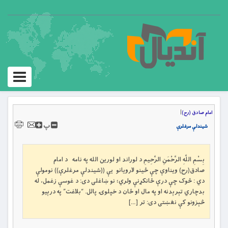
Toggle
igation
امام صادق (رح)
|
پ
شیندلې مرغلرې
بِسْمِ اللَّهِ الرَّحْمَنِ الرَّحِيمِ د لوراند او لورین الله په نامه د امام
صادق(رح) ویناوې چې ځینو لارویانو یې ((شیندلې مرغلرې)) نومولې
دي : څوک چې درې ځانکړنې ولري؛ نو ښاغلی دی: د غوسې زغمل، له
بدچاري تېرېدنه او په مال او ځان د خپلوۍ پالل. “بلاغت” په درېیو
څېزونو کې نغښتی دی: تر […]