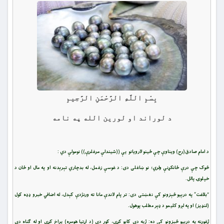
بِسْمِ اللَّهِ الرَّحْمَنِ الرَّحِيمِ
د لوراند او لورین الله په نامه
د امام صادق(رح) ویناوې چې ځینو لارویانو یې ((شیندلې مرغلرې)) نومولې دي :
څوک چې درې ځانکړنې ولري؛ نو ښاغلی دی: د غوسې زغمل، له بدچاري تېرېدنه او په مال او ځان د
خپلوۍ پالل.
“بلاغت” په درېیو څېزونو کې نغښتی دی: تر پام لاندې مانا ته ورنژدې کېدل، له اضافي خبرو ډډه کول
(لنډیز) او په لږو کلیمو د ډېر مطلب پوهول.
ژغورنه په درېیو څېزونو کې ده: ژبه دې کابو کړې، کور دې (د اړتیا هومره) پراخ کړې او له ګناه دې