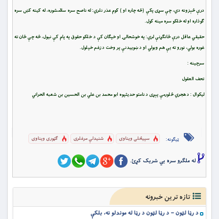
درې څېزونه دي، چې سړی پکې (څه چاره او ) کوم عذر نلري: له ناصح سره سلامشوره، له کینه کښ سره
ګوذاره او له خلکو سره مینه کول.
حقیقي عاقل درې ځانګړنې لري: په خوشحالۍ او خپګان کې د خلکو حقوق په پام کې نیول، څه چې ځان ته
غوره بولي، نورو ته یې هم وبولي او د ښوییدنې پر وخت د زغم خپلول.
سرچینه :
تحف العقول
لیکوال : د هجري څلورمې پېړی د نامتو حدیثپوه ابو محمد بن علي بن الحسین بن شعبه الحراني
سپیڅلی ویناوی
شنیدلې مرغلری
ګټوری ویناوی
ټیګونه:
له ملگرو سره یي شریک کړئ.
تازه ترین خبرونه
د رڼا لټون – د رڼا لټون د رڼا له موندلو نه، بلکې