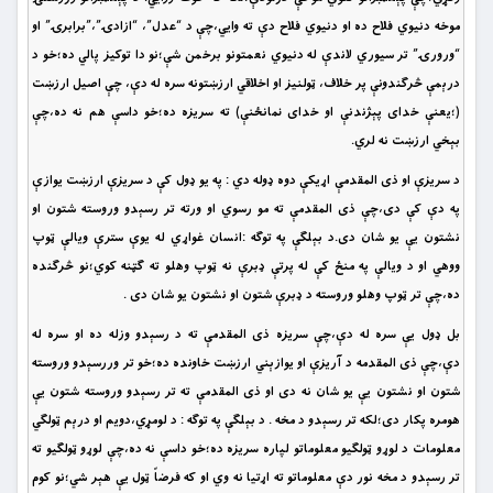
موخه دنيوي فلاح ده او دنيوي فلاح دې ته وايي،چې د “عدل”، “ازادۍ”،”برابرۍ” او
“ورورۍ” تر سيوري لاندې له دنيوي نعمتونو برخمن شې؛نو دا توکيز پالي ده؛خو د
درېمې څرګندونې پر خلاف، ټولنيز او اخلاقي ارزښتونه سره له دې، چې اصيل ارزښت
(؛يعنې خداى پېژندنې او خداى نمانځنې) ته سريزه ده؛خو داسې هم نه ده،چې
بېخي ارزښت نه لري.
د سريزې او ذى المقدمې اړيکې دوه ډوله دي : په يو ډول کې د سريزې ارزښت يوازې
په دې کې دى،چې ذى المقدمې ته مو رسوي او ورته تر رسېدو وروسته شتون او
نشتون يې يو شان دى.د بېلګې په توګه :انسان غواړي له يوې سترې ويالې ټوپ
ووهي او د ويالې په منځ کې له پرتې ډبرې نه ټوپ وهلو ته ګټنه کوي؛نو څرګنده
ده،چې تر ټوپ وهلو وروسته د ډبرې شتون او نشتون يو شان دى .
بل ډول يې سره له دې،چې سريزه ذى المقدمې ته د رسېدو وزله ده او سره له
دې،چې ذى المقدمه د آريزې او يوازېني ارزښت خاونده ده؛خو تر وررسېدو وروسته
شتون او نشتون يې يو شان نه دى او ذى المقدمې ته تر رسېدو وروسته شتون يې
هومره پکار دى؛لکه تر رسېدو د مخه . د بېلګې په توګه : د لومړي،دويم او درېم ټولګي
معلومات د لوړو ټولګيو معلوماتو لپاره سريزه ده؛خو داسې نه ده،چې لوړو ټولګيو ته
تر رسېدو د مخه نور دې معلوماتو ته اړتيا نه وي او که فرضاً ټول يې هېر شي؛نو کوم