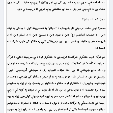
د عناد له مخې نه وي؛نو په هغه نړۍ کې يې اجر ورکول کېږي؛په حقيقت کې دا ډول
خلک بې له دې،چې خبر وي،د خداى نمانځنې يوې درجې ته وررسېدلي دي.
دين که اديان؟
معمولا ديني علماء او ديني تاريخپوهان د “اديانو” په نامه ويينه کوي؛د بېلګې په توګه
وايي : د حضرت ابراهيم (ع) دين،د يهود دين،د مسيح دين او د اسلام دين او د
شريعت هر يو خاوند پېغمبر د يو دين راوړونکى ګڼي.په خلکو کې خپره څرګندنه
همدا ده.
خو قرآن کريم ځانګړې څرګندنه لري،چې له ځانګړي ليده يې سرچينه اخلي. د قرآن
له پلوه له “آدمه” تر “خاتمه” د ټولو دين يو دى؛ټولو پېغمبرانو که د شريعت خاوندان
ول که نه؛يو ښوونځي ته يې بلنه کوله.د انبياوو (ع) د ښوونځي آرونه،چې “دين”
نومېږي يو دي. د آسماني شرايعو توپيرونه په يو لړ فرعي مسايلو کې ول،چې د وخت د
غوښتنو،د چاپېريال د ځانګړنو او د خلکو د ځانګړنو پر بنسټ ول او ټول په بېلابېلو
بڼو د يوه حقيقت او د يوې موخې پر لور ول او بل توپير يې د ښوونو په کچه کې و،چې
وروستيو پېغمبرانو د بشر له تکامل سره سم په لوړه کچه ښوونې کولې،چې ټول په يوه
زمينه کې ول.د بېلګې په توګه:د معاد او د نړۍ د مبداء په هکله د اسلام او د مخکېنيو
اديانو د ښوونو کچه له ځمکې تر اسمانه توپير لري . په بله وينا: د انبياوو (ع) په ښوونو