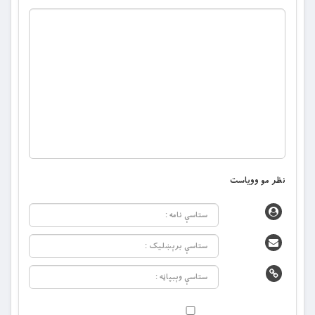
نظر مو وویاست