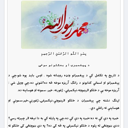
بِسْمِ اللَّهِ الرَّحْمَنِ الرَّحِيمِ
د پېغمبرۍ او بعثتونو موخې
د تاريخ په تکامل کې د پېغمبرانو ونډه روښانه شوه . اوس بايد پوه شو،چې د
پېغمبرانو او اسماني کتابونو د راتګ آريزه موخه څه ده؟شونې ده،چې وويل شي :
آریزه موخه يې د خلکو لارښوونه،نېکمرغي، ژغورنه، خير، سمونه او هوساېنه ده.
اړنګ نشته چې پېغمبران د خلکو لارښوونې،نېکمرغۍ،ژغورنې،خير،سمونې او
هوساېنې ته راغلي دي .
خبره په دې کې نه ده؛خبره په دې کې ده،چې په پایله کې به دا نېغه لار چېرته رسي؟
ددې ښوونځي له پلوه د خلکو نېکمرغي په څه کې ده؟ په دې ښوونځي کې خلکو ته