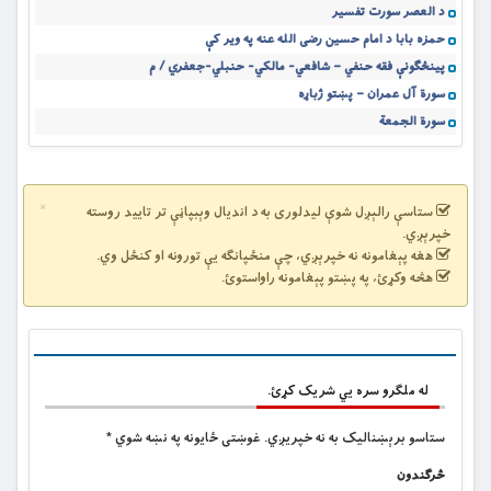
د العصر سورت تفسیر
حمزه بابا د امام حسین رضی الله عنه په ویر کې
پینځګونې فقه حنفي – شافعي- مالکي- حنبلي-جعفري / م
سورة آل عمران – پښتو ژباړه
سورة الجمعة
×
ستاسې رالېږل شوې لیدلوری به د اندیال وېبپاڼې تر تایید روسته
خپرېږي.
هغه پېغامونه نه خپرېږي، چې منځپانګه یې تورونه او کنځل وي.
هڅه وکړئ، په پښتو پېغامونه راواستوئ.
له ملگرو سره یي شریک کړئ.
ستاسو برېښناليک به نه خپريږي.
غوښتى ځایونه په نښه شوي
*
څرگندون