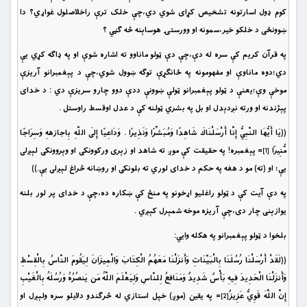
کوم ډول اسارتونه تشخيص کړاى شوي دي،چې خلک ترې راخلاصلول غواړي؟ دا
ښوونځى د خلکو خير،سمونه او وورستۍ هوساېنه څه ګڼي ؟
په قرآن کريم کې سره له دې،چې دې ټولو ماناوو ته اشاره شوې او په ډاګه کړي يې
دي؛دوه ماناوې او مفهومونه په ځانګړې توګه ښوول شوي،چې د پېغمبرانو آريزې
موخې وې؛يعنې د ټولو پېغمبرانو ټولې ښوونې ددې دوو چارو سريزې دي : د خداى
پېژندنه او ورته نږدېدل او بل په بشري ټولنه کې د عدل اوقسط راوستل .
((يَا أَيُّهَا النَّبِيُّ إِنَّا أَرْسَلْنَاكَ شَاهِدًا وَمُبَشِّرًا وَنَذِيرًا . وَدَاعِيًا إِلَى اللَّهِ بِاجازههِ وَسِرَاجًا
مُّنِيرًا
= پېغمبره! په حقيقت كې موږ ته شاهد او زېرى وركوونكى او وېروونكى لېږلى
[1]
يې؛ او (ته) مو د هغه په حكم د خداى لوري ته بلونكى او روښانه څراغ لېږلى يې.))
په دې آيت کې د ټولو راغليو اړخونو په منځ کې ښکاره ده،چې د خداى پر لور بلنه
يوازېنى چار دى،چې آريزه موخه شمېرل کېږي .
بلخوا د ټولو پېغمبرانو په هکله وايي:
((لَقَدْ أَرْسَلْنَا رُسُلَنَا بِالْبَيِّنَاتِ وَأَنزَلْنَا مَعَهُمُ الْكِتَابَ وَالْمِيزَانَ لِيَقُومَ النَّاسُ بِالْقِسْطِ
وَأَنزَلْنَا الْحَدِيدَ فِيهِ بَأْسٌ شَدِيدٌ وَمَنَافِعُ لِلنَّاسِ وَلِيَعْلَمَ اللَّهُ مَن يَنصُرُهُ وَرُسُلَهُ بِالْغَيْبِ
إِنَّ اللَّهَ قَوِيٌّ عَزِيزٌ
= په يقين (موږ) خپل استازي له څرګندو دلايلو سره ولېږل او
[2]