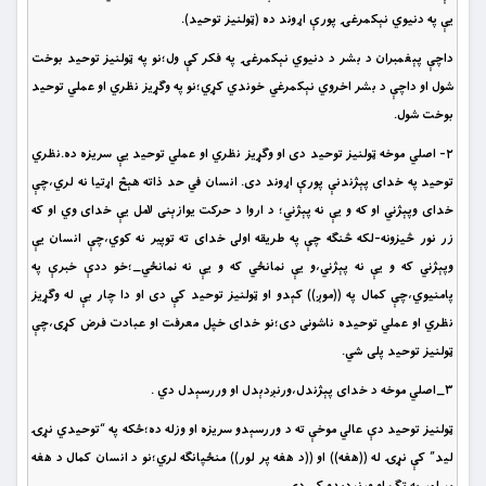
يې په دنيوي نېکمرغۍ پورې اړوند ده (ټولنيز توحيد).
داچې پېغمبران د بشر د دنيوي نېکمرغۍ په فکر کې ول؛نو په ټولنيز توحيد بوخت
شول او داچې د بشر اخروي نېکمرغي خوندي کړي؛نو په وګړيز نظري او عملي توحيد
بوخت شول.
٢- اصلي موخه ټولنيز توحيد دى او وګړيز نظري او عملي توحيد يې سريزه ده.نظري
توحيد په خداى پېژندنې پورې اړوند دى. انسان في حد ذاته هېڅ اړتيا نه لري،چې
خداى وپېژني او که و يې نه پېژني؛ د اروا د حرکت يوازېنى لامل يې خداى وي او که
زر نور څيزونه-لکه څنګه چې په طريقه اولى خداى ته توپير نه کوي،چې انسان يې
وپېژني که و يې نه پېژني،و يې نمانځي که و يې نه نمانځي_؛خو ددې خبرې په
پامنيوي،چې کمال په ((موږ)) کېدو او ټولنيز توحيد کې دى او دا چار بې له وګړيز
نظري او عملي توحيده ناشونى دى؛نو خداى خپل معرفت او عبادت فرض کړى،چې
ټولنيز توحيد پلى شي.
٣_اصلي موخه د خداى پېژندل،ورنږدېدل او وررسېدل دي .
ټولنيز توحيد دې عالي موخې ته د وررسېدو سريزه او وزله ده؛ځکه په “توحيدي نړۍ
ليد” کې نړۍ له ((هغه)) او ((د هغه پر لور)) منځپانګه لري؛نو د انسان کمال د هغه
پر لور په تګ او ورنږدېدو کې دى.