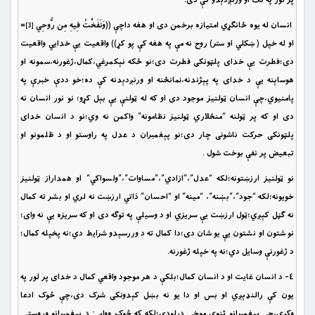
انسان له يوه ځانګړي امتيازه برخمن دى او هغه داچې ((وَنَفَخْتُ فِيهِ مِن رُّوحِي
=
[3]
او له خپل ( ښكلي او ستر) روح نه مې په هغه كې پو كړ)) واقعيت يې خدايي واقعيت
دى؛فطرت يې خداى پلټونکى فطرت دى؛نو ځکه نېکمرغي،کمال،ژغورنه،سمونه او
هوساېنه يې د خداى په پېژندنه،نمانځنه او ورنږدېدنه کې ده؛خو ددې خبرې په
پامنيوي،چې انسان ټولنيز موجود دى او که له ټولنې يې بېل کړو؛ نو نور انسان نه
دى او که پر ټولنه “منځلاري ټولنيز نظامونه” واکمن نه وي؛نو د انسان خداى
پلټونکى حرکت ناشونى چار دى؛نو پېغمبران د عدل په راوستو او د ظلمونو او
تبعيض پر نفې بوخت شول .
نو ټولنيز ارزښتونه؛لکه “عدل”،”ازادي”،”مساوات”،”ولسواکي” او همداراز ټولنيز
خويونه؛لکه “جود”،”بښنه”، “مينه” او “احسان” ذاتي ارزښت نه لري او بشر ته کمال
نه ګڼل کېږي؛ټول ارزښت يې سريزي او د وسيلې په توګه دى او که سريزه يې نه واى؛
نو شتون او نشتون يې يو شان دى؛دا کمال ته د وررسېدو شرايط دي؛نه پخپله کمال؛
د ژغورنې وسايل دي؛نه په خپله ژغورنه.
٤- د انسان غايت او د انسان کمال؛بلکې د هر موجود واقعي کمال د خداى پر لور په
يون کې رالنډېږي او بس او دا يو نه بښل کېدونکى شرک دى،چې څوک ادعا
وکړي،چې پېغمبرانو ثنوي موخې درلودې؛لکه که څوک ووايي: د پېغمبرانو وروستۍ