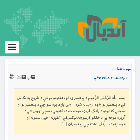
Toggle
igation
غوره بېلګه
|
پ
د پېغمبرۍ او بعثتونو موخې
بِسْمِ اللَّهِ الرَّحْمَنِ الرَّحِيمِ د پېغمبرۍ او بعثتونو موخې د تاريخ په تکامل
کې د پېغمبرانو ونډه روښانه شوه . اوس بايد پوه شو،چې د پېغمبرانو او
اسماني کتابونو د راتګ آريزه موخه څه ده؟شونې ده،چې وويل شي :
آریزه موخه يې د خلکو لارښوونه،نېکمرغي، ژغورنه، خير، سمونه او
هوساېنه ده. اړنګ نشته چې پېغمبران […]