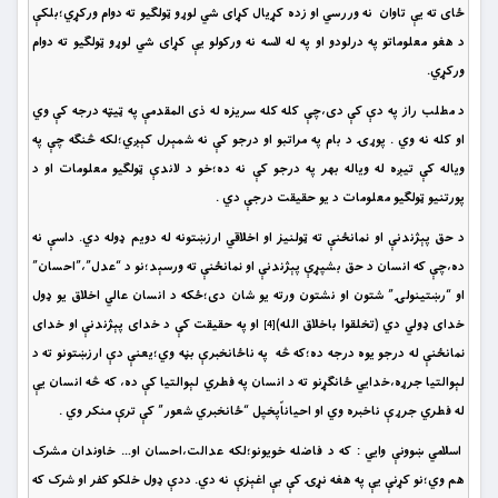
ځاى ته يې تاوان نه وررسي او زده کړيال کړاى شي لوړو ټولګيو ته دوام ورکړي؛بلکې
د هغو معلوماتو په درلودو او په له لاسه نه ورکولو يې کړاى شي لوړو ټولګيو ته دوام
ورکړي.
د مطلب راز په دې کې دى،چې کله کله سريزه له ذى المقدمې په ټيټه درجه کې وي
او کله نه وي . پوړۍ د بام په مراتبو او درجو کې نه شمېرل کېږي؛لکه څنګه چې په
وياله کې تيږه له وياله بهر په درجو کې نه ده؛خو د لاندې ټولګيو معلومات او د
پورتنيو ټولګيو معلومات د يو حقيقت درجې دي .
د حق پېژندنې او نمانځنې ته ټولنيز او اخلاقي ارزښتونه له دويم ډوله دي. داسې نه
ده،چې که انسان د حق بشپړې پېژندنې او نمانځنې ته ورسېد؛نو د “عدل”،”احسان”
او “رښتينولۍ” شتون او نشتون ورته يو شان دى؛ځکه د انسان عالي اخلاق يو ډول
خداى ډولي دي (تخلقوا باخلاق الله)
او په حقيقت کې د خداى پېژندنې او خداى
[4]
نمانځنې له درجو يوه درجه ده؛که څه په ناځانخبرې بڼه وي؛يعنې دې ارزښتونو ته د
لېوالتيا جرړه،خدايي ځانګړنو ته د انسان په فطري لېوالتيا کې ده، که څه انسان يې
له فطري جرړې ناخبره وي او احياناًپخپل “ځانخبري شعور” کې ترې منکر وي .
اسلامي ښوونې وايي : که د فاضله خويونو؛لکه عدالت،احسان او… خاوندان مشرک
هم وي؛نو کړنې يې په هغه نړۍ کې بې اغېزې نه دي. ددې ډول خلکو کفر او شرک که