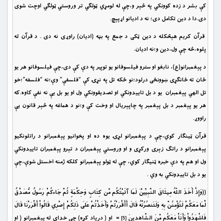
کې بشر د زده کوونکي په څېر و،چې له لومړي ټولګي تر وروستي ټولګي اوچت شوى
دى.دا د دين تکامل دى؛ نه د اديانو اړپېچ.
قرآن کريم هېڅکله د دين ټکى د جمع په بڼه (اديان) راوړى نه دى . د قرآن له
پلوه،څه چې ول،دين و؛نه اديان.
د پېغمبرانو(ع)، نابغو او سترو فيلسوفانو يو توپير په دې کې دى،چې فيلسوفانو هر يو
ځان ته ځانګړى ښوونځى درلود؛نو ځکه تل په نړۍ کې “فلسفې” وې؛نه “فلسفه”؛خو
تل الهي پېغمبران يو د بل تاييدونکي او تصديقوونکي ول او يو بل يې نه نفې کاوه.که
هر يو پېغمبر د بل پېغمبر په چاپېريال او وخت کې و؛نو د هماغه په څېر قانون يې
راووړ.
قرآن ټينګار کوي،چې د پېغمبرانو لړۍ يوه ده او پخوانيو پېغمبرانو د راتلونکيو
پېغمبرانو د راتګ زېرى ورکړى و او وروستي پېغمبران د تېرو پېغمبران تاييدونکي
ول او هم په دې خبره ټنيګار کوي، چې له ټولو پېغمبرانو کلکه ژمنه اخستل شوې،چې
يو د بل تاييدونکي به وي .
((وَإِذْ أَخَذَ اللّهُ مِيثَاقَ النَّبِيِّيْنَ لَمَا آتَيْتُكُم مِّن كِتَابٍ وَحِكْمَةٍ ثُمَّ جَاءكُمْ رَسُولٌ مُّصَدِّقٌ
لِّمَا مَعَكُمْ لَتُؤْمِنُنَّ بِهِ وَلَتَنصُرُنَّهُ قَالَ أَأَقْرَرْتُمْ وَأَخَذْتُمْ عَلَى ذَلِكُمْ إِصْرِي قَالُواْ أَقْرَرْنَا قَالَ
فَاشْهَدُواْ وَأَنَاْ مَعَكُم مِّنَ الشَّاهِدِينَ
= او ( درياد كړه) چې خداى له پېغمبرانو ( او
[5]