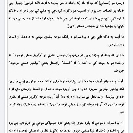
ورسره مو (اسماني) كتاب او تله (له باطله د حق پېژندنه او عادلانه قوانين) ولېږل،چې
خلك پر انصاف ودرېږي او اوسپنه مو راكوزه كړه،چې په هغې كې ډېر زور او د خلكو
لپاره ګټې دي، چې خداى ته معلومه شي،چې څوك په پټه او له استازيو سره يې مرسته
كوي؛په رښتيا خداى غښتلى ناماتى دى.))
دا آيت په ډاګه وايي،چې د پېغمبرانو د راتګ موخه بشري ټولنې ته د عدل او قسط
راوستل دي .
خداى ته بلنه او پېژندل يې او ورنږدېدل؛يعنې نظري او “وګړيز عملي توحيد” ته
رابلنه؛خو په ټولنه کې د “عدل” او “قسط” راوستل؛يعنې “ټولنيز عملي توحيد”
جوړول.
آيا د پېغمبرانو آريزه موخه خداى پېژندنه او خداى نمانځنه ده او نورې ټولې چارې؛
لکه ټولنيز نياو يې سريزه ده يا داچې آريزه موخه د عدل او قسط راوستل دي او د
خداى پېژندل او نمانځل يې سريزه او وزله ده؟ آيا آريزه موخه “وګړيز عملي او نظري
توحيد” دى که آريزه موخه “ټولنيز عملي توحيد” دى؟ دلته څو ډوله څرګندونه کړاى
شو :
١- پېغمبران د موخې له پلوه ثنوي ول؛يعنې دوه خپلواکې موخې يې درلودې،چې يوه
يې په اخروي ژوند او نېکمرغۍ پورې اړوند ده (وګړيز نظري او عملي توحيد) او بله