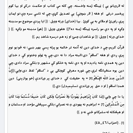
له لارويانو يې ) ټينګه ژمنه واخسته، چې كله مې كتاب او حكمت دركړ او بيا كوم
پېغمبر درغى او هغه ( لار ښوونې) يې تصديق كړې،چې له تاسې سره وې؛نو ايمان
پرې راوړئ او ملاتړ به يې كوئ . بيا (خداى) ورته وويل : (( ايا پردې موضوع مو منښته
وكړه او په دې مو راسره ټينګه ژمنه ده؟)) هغوى وويل: (( (هو) منښته مو وكړه .)) (
خداى ورته ) وويل: (( نو شاهدان وسئ او زه هم درسره شاهد يم .))
قرآن کريم،چې د خداى دين له آدمه تر خاتمه يو پرله پسې بهير ښيي؛ نه څو؛يو نوم
پرې ږدي او هغه “اسلام” دى؛البته مراد دا نه دى،چې په ټولو وختونو کې د خداى
دين په همدې نامه يادېده او په دې نامه په خلکو کې مشهور و؛بلکې مراد دادى،چې
دين يوه منځپانګه لري،چې غوره معرفي کوونکى يې د “اسلام” لفظ دى؛وايي:((إِنَّ
الدِّينَ عِندَ اللّهِ الإِسْلاَمُ
= په حقيقت كې د خداى پر وړاندې (خو يوازېنى) دين
[6]
همدا اسلام ( او د حق پر وړاندې تسلېمېدل) دي.))
يا دا چې وايي:((مَا كَانَ إِبْرَاهِيمُ يَهُودِيًّا وَلاَ نَصْرَانِيًّا وَلَكِن كَانَ حَنِيفًا مُّسْلِمًا وَمَا كَانَ
مِنَ الْمُشْرِكِينَ
= ابراهيم نه يهودى و،نه نصراني؛بلكې سپېڅلى مؤحد او مسلمان و
[7]
او هېڅكله له مشركانو ځنې نه و .))
. (احزاب/٤٦_٤٥)
[1]