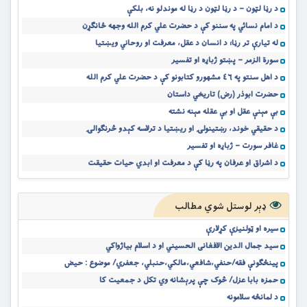
د رڼا لټون – د رڼا لټون د رڼا له موندلو نه، بلکې
د امام نسائي په سننو کې د حضرت علي کرم الله وجهه ځانګړن
له تیارې تر رڼا؛ د انسان د عقل، معرفت او روحاني ویښتیا
سورة الزمر – پښتو ژباړه او تفسیر
د اهل سنتو په ٤٦ مشهورو کتابونو کې د حضرت علي کرم الله
حضرت ابوذر (رض) تاریخي داستان
بې مېنې عقل او بې عقله مېنه نشته
د حقیقي خوند، رښتینولۍ او ریښتیا د ترلاسه کېدو څرنګوالۍ
غافر سورت – ژباړه او تفسیر
د اشراق او عرفان په رڼا کې د معرفت او ابدي حیات حقیقت
ډېر لوستل شوي مطالب
سيره او ټولنيزې کړلارې
سید جمال الدین الافغانی الحسیني او د اسلام بیاژواکي
پينځګونې فقه/حنفي،شافعي،مالکي،حنبلي، جعفري/ موضوع : حيض
حمزه بابا عزل/ څوک چې پرېشانه وي تکل د جمعیت کا
د لمانځه سلامونه