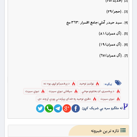
(حديد/٢٥)
[2]
. (حجر/٢٩)
[3]
. سيد حيدر آملي؛جامع الاسرار :٣٦٣ مخ
[4]
. (آل عمران/٨١)
[5]
. (آل عمران/١٩)
[6]
. (آل عمران/٦٧)
[7]
ټولنيز توحيد
د پېغمبرانو لړۍ يوه ده
ټیګونه:
د پېغمبرۍ او بعثتونو موخې
سپڅلی نبوي سیرت
نبوي سیرت
نبوی سیرت
نظري توحيد په خداى پېژندنې پورې اړوند دى
له ملگرو سره یي شریک کړئ.
تازه ترین خبرونه