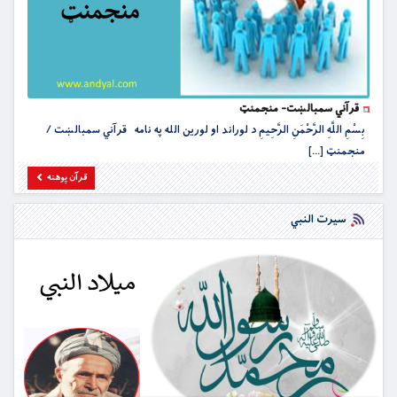
قرآني سمبالښت- منجمنټ
بِسْمِ اللَّهِ الرَّحْمَنِ الرَّحِيمِ د لوراند او لورین الله په نامه قرآني سمبالښت /
منجمنټ [...]
قرآن پوهنه
سیرت النبي