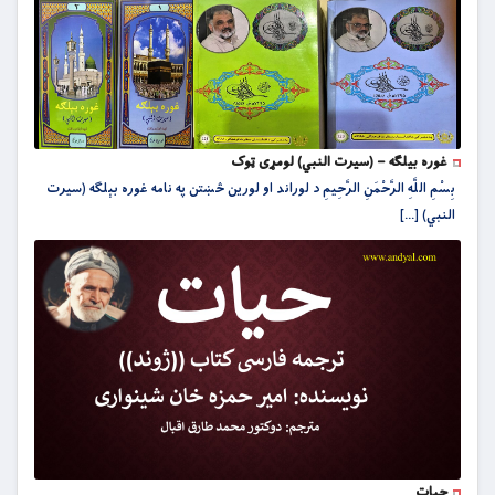
غوره بیلګه – (سیرت النبي) لومړی ټوک
بِسْمِ اللَّهِ الرَّحْمَنِ الرَّحِيمِ د لوراند او لورین څښتن په نامه غوره بېلګه (سیرت
النبي) [...]
حیات