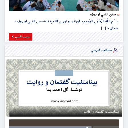
سنن النبي او روژه
بِسْمِ اللَّهِ الرَّحْمَنِ الرَّحِيمِ د لوراند او لورین الله په نامه سنن النبي او روژه د
خداى د [...]
سیرت النبي
مطالب فارسی
بینامتنیت گفتمان و روایت