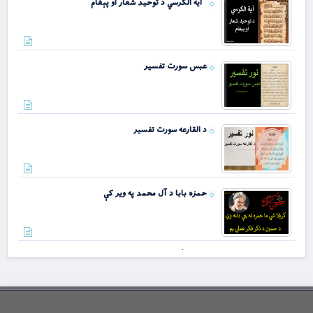
آية الکرسي د توحید شعار او پېغام
عبس سورت تفسیر
د القارعه سورت تفسیر
حمزه بابا د آل محمد په ویر کې
رَحْمَةً لِلْعَالَمِينَ