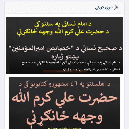
نبوي کورنۍ
د امام نسائي په سننو کې د حضرت علي کرم الله وجهه ځانګړنې – د صحيح
نسائي د “خصايص اميرالمؤمنين” پښتو ژباړه