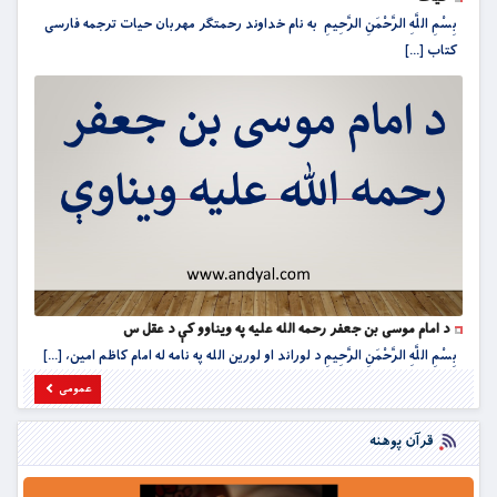
بِسْمِ اللَّهِ الرَّحْمَنِ الرَّحِيمِ به نام خداوند رحمتگر مهربان حیات ترجمه فارسی
کتاب [...]
د امام موسی بن جعفر رحمه الله علیه په ویناوو کې د عقل س
بِسْمِ اللَّهِ الرَّحْمَنِ الرَّحِيمِ د لوراند او لورین الله په نامه له امام کاظم امین، [...]
عمومی
قرآن پوهنه