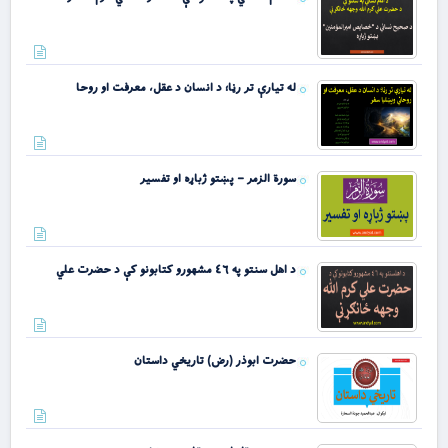
له تیارې تر رڼا؛ د انسان د عقل، معرفت او روحا
سورة الزمر – پښتو ژباړه او تفسیر
د اهل سنتو په ٤٦ مشهورو کتابونو کې د حضرت علي
حضرت ابوذر (رض) تاریخي داستان