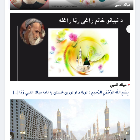
میلاد النبی
میلاد النبي
بِسْمِ اللَّهِ الرَّحْمَنِ الرَّحِيمِ د لوراند او لورین څښتن په نامه ميلاد النبي وَمَا [...]