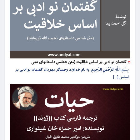
گفتمان نو ادبی بر اساس خلاقیت (متن شناسی داستانهای نجی
بِسْمِ اللَّهِ الرَّحْمَنِ الرَّحِيمِ به نام خداوند رحمتگر مهربان گفتمان نو ادبی بر
اساس [...]