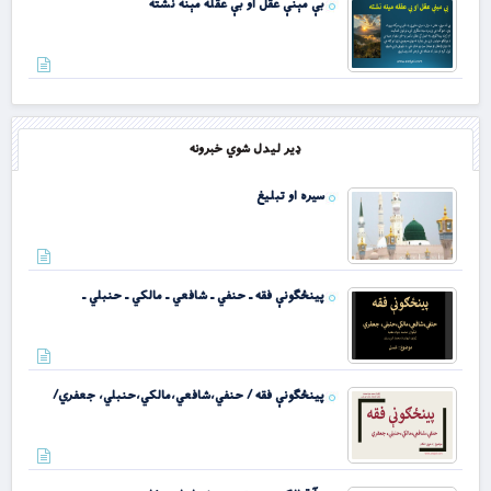
بې مېنې عقل او بې عقله مېنه نشته
د حقیقي خوند، رښتینولۍ او ریښتیا د ترلاسه کېد
ډیر لیدل شوي خبرونه
سيره او تبليغ
غافر سورت – ژباړه او تفسیر
پينځګونې فقه ـ حنفي ـ شافعي ـ مالکي ـ حنبلي ـ
د اشراق او عرفان په رڼا کې د معرفت او ابدي حی
پينځګونې فقه / حنفي،شافعي،مالکي،حنبلي، جعفري/