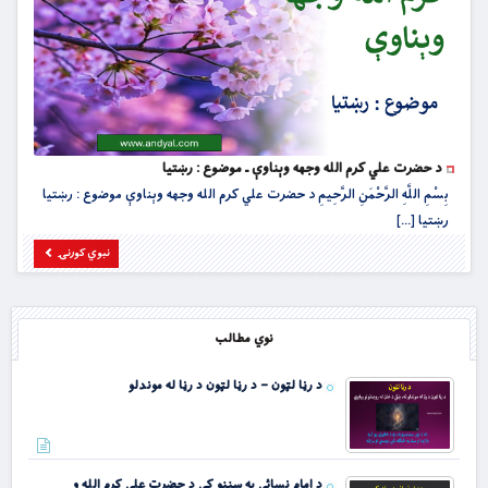
د حضرت علي کرم الله وجهه وېناوې ـ موضوع : رښتیا
بِسْمِ اللَّهِ الرَّحْمَنِ الرَّحِيمِ د حضرت علي کرم الله وجهه وېناوې موضوع : رښتیا
رښتیا [...]
نبوي کورنۍ
نوي مطالب
د رڼا لټون – د رڼا لټون د رڼا له موندلو
د امام نسائي په سننو کې د حضرت علي کرم الله و