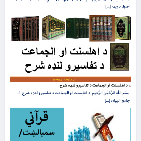
اصول دویمه [...]
د اهلسنت او الجماعت د تفاسیرو لنډه شرح
بِسْمِ اللَّهِ الرَّحْمَنِ الرَّحِيمِ د اهلسنت او الجماعت د تفاسیرو لنډه شرح ۱-
جامع‏ البيان [...]