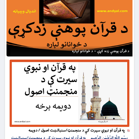
د قرآن پوهنې زده کړې – د ځوانانو لپاره
په قرآن او نبوي سیرت کې د منجمنټ/سنبالښت اصول / دویمه
بِسْمِ اللَّهِ الرَّحْمَنِ الرَّحِيمِ په قرآن او نبوي سیرت کې د منجمنټ/سنبالښت