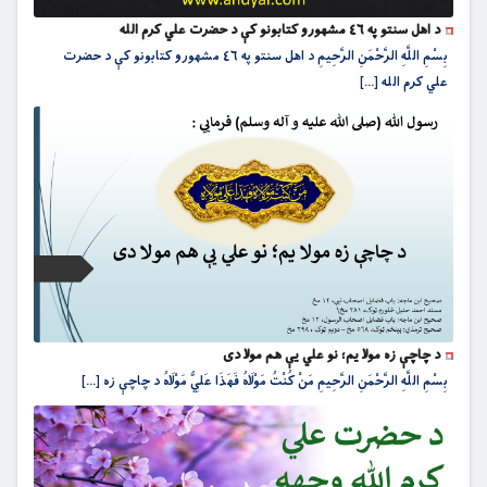
د اهل سنتو په ٤٦ مشهورو کتابونو کې د حضرت علي کرم الله
بِسْمِ اللَّهِ الرَّحْمَنِ الرَّحِيمِ د اهل سنتو په ٤٦ مشهورو کتابونو کې د حضرت
علي کرم الله [...]
د چاچې زه مولا يم؛ نو علي يې هم مولا دى
بِسْمِ اللَّهِ الرَّحْمَنِ الرَّحِيمِ مَنْ كُنْتُ مَوْلَاهُ فَهَذَا عَلِيٌّ مَوْلَاهُ د چاچې زه [...]