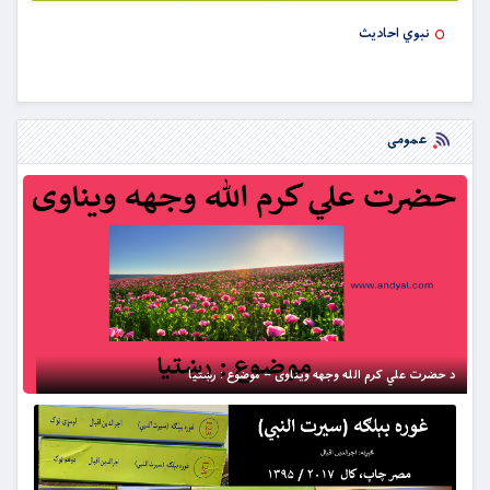
نبوي احادیث
عمومی
د حضرت علي کرم الله وجهه ویناوی – موضوع : رښتیا