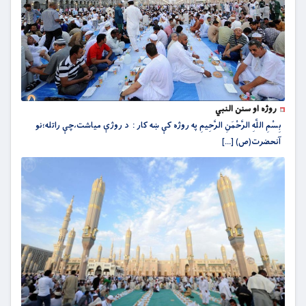
روژه او سنن النبي
بِسْمِ اللَّهِ الرَّحْمَنِ الرَّحِيمِ په روژه کې ښه کار : د روژې مياشت،چې راتله؛نو
آنحضرت(ص) [...]